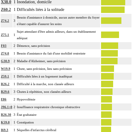
X38.0
1
Inondation, domicile
Z60.2
1
Difficultés liées à la solitude
Besoin d'assistance à domicile, aucun autre membre du foyer
Z74.2
3
n'étant capable d'assurer les soins
Sujet attendant d'être admis ailleurs, dans un établissement
Z75.1
1
adéquat
F03
2
Démence, sans précision
Z74.0
1
Besoin d'assistance du fait d'une mobilité restreinte
G30.9
2
Maladie d'Alzheimer, sans précision
W19.9
1
Chute, sans précision, lieu sans précision
Z59.1
1
Difficultés liées à un logement inadéquat
R26.2
1
Difficulté à la marche, non classée ailleurs
R29.6
3
Chutes à répétition, non classées ailleurs
E86
2
Hypovolémie
J96.1+0
2
Insuffisance respiratoire chronique obstructive
R26.30
3
État grabataire
K59.0
1
Constipation
I69.3
1
Séquelles d'infarctus cérébral