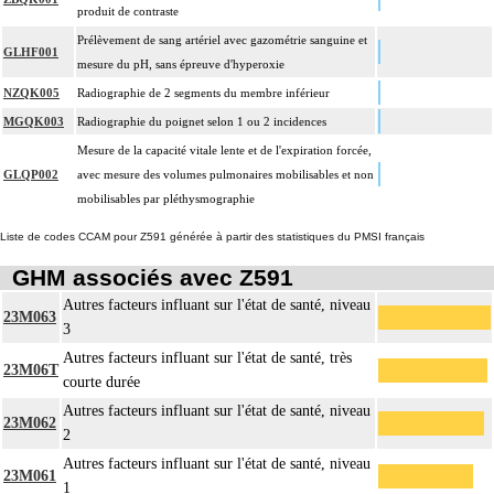
produit de contraste
Prélèvement de sang artériel avec gazométrie sanguine et
GLHF001
mesure du pH, sans épreuve d'hyperoxie
NZQK005
Radiographie de 2 segments du membre inférieur
MGQK003
Radiographie du poignet selon 1 ou 2 incidences
Mesure de la capacité vitale lente et de l'expiration forcée,
GLQP002
avec mesure des volumes pulmonaires mobilisables et non
mobilisables par pléthysmographie
Liste de codes CCAM pour Z591 générée à partir des statistiques du PMSI français
GHM associés avec Z591
Autres facteurs influant sur l'état de santé, niveau
23M063
3
Autres facteurs influant sur l'état de santé, très
23M06T
courte durée
Autres facteurs influant sur l'état de santé, niveau
23M062
2
Autres facteurs influant sur l'état de santé, niveau
23M061
1