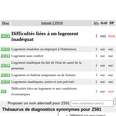
Diag
Intitulé CIM10
Sév.
Actif
DP
Difficultés liées à un logement
Z591
1
oui
non
inadéquat
Z5910
Logement insalubre ou impropre à l'habitation
1
oui
oui
Z5911
Logement sans confort
1
oui
oui
Logement inadéquat du fait de l'état de santé de la
Z5912
1
oui
oui
personne
Z5913
Logement en habitat temporaire ou de fortune
1
oui
oui
Z5918
Logements inadéquats, autres et non précisés
1
oui
oui
Difficultés liées au logement et aux conditions
Z59
1
oui
non
économiques
Proposer un nom alternatif pour Z591
Thésaurus de diagnostics synonymes pour Z591
Déficience
(voir aussi Carence)