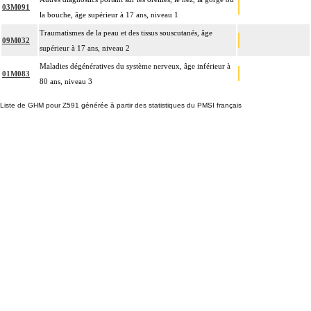
03M091
la bouche, âge supérieur à 17 ans, niveau 1
Traumatismes de la peau et des tissus souscutanés, âge
09M032
supérieur à 17 ans, niveau 2
Maladies dégénératives du système nerveux, âge inférieur à
01M083
80 ans, niveau 3
Liste de GHM pour Z591 générée à partir des statistiques du PMSI français