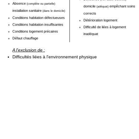
Absence
(complète ou partielle)
domicile
empêchant soins
(adéquat)
installation sanitaire
(dans le domicile)
corrects
Conditions habitation défectueuses
Détérioration logement
Conditions habitation insuffisantes
Difficulté de liées à logement
Conditions logement précaires
inadéquat
Défaut chauffage
A l'exclusion de :
Difficultés liées à l'environnement physique