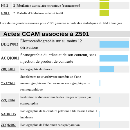
I48.2
2
Fibrillation auriculaire chronique [permanente]
G30.1
2
Maladie d'Alzheimer à début tardif
Liste de diagnostics associés pour Z591 générée à partir des statistiques du PMSI français
Actes CCAM associés à Z591
Électrocardiographie sur au moins 12
DEQP003
dérivations
Scanographie du crâne et de son contenu, sans
ACQK001
injection de produit de contraste
ZBQK002
Radiographie du thorax
Supplément pour archivage numérique d'une
YYYY600
mammographie ou d'un examen scanographique ou
remnographique
Restitution tridimensionnelle des images acquises par
ZZQP004
scanographie
Radiographie de la ceinture pelvienne [du bassin] selon 1
NAQK015
incidence
ZCQK002
Radiographie de l'abdomen sans préparation