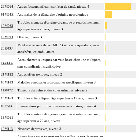
23M064
Autres facteurs influant sur l'état de santé, niveau 4
01M34Z
Anomalies de la démarche d'origine neurologique
Troubles mentaux d'origine organique et retards mentaux,
19M063
âge supérieur à 79 ans, niveau 3
10M093
Obésité, niveau 3
Motifs de recours de la CMD 23 sans acte opératoire, avec
23K03J
anesthésie, en ambulatoire
Accouchements uniques par voie basse chez une multipare,
14Z14A
sans complication significative
21M122
Autres effets toxiques, niveau 2
08M103
Maladies osseuses et arthropathies spécifiques, niveau 3
11M072
Tumeurs des reins et des voies urinaires, niveau 2
10M163
Troubles métaboliques, âge supérieur à 17 ans, niveau 3
08C564
Interventions pour infections ostéoarticulaires, niveau 4
Troubles mentaux d'origine organique et retards mentaux,
19M061
âge supérieur à 79 ans, niveau 1
19M113
Névroses dépressives, niveau 3
Autres diagnostics portant sur les oreilles, le nez, la gorge ou