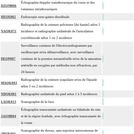
Échographie-doppler transthoracique du coeur et des
DZQM006
vaisseaux intrathoraciques
HEQE002
Endoscopie oeso-gastro-duodénale
Radiographie de la ceinture pelvienne [du bassin] selon 1
NAQK071
incidence et radiographie unilatérale de l'articulation
coxofémorale selon 1 ou 2 incidence
Surveillance continue de l'électrocardiogramme par
oscilloscopie et/ou télésurveillance, avec surveillance
DEQP007
continue de la pression intraartérielle et/ou de la saturation
artérielle en oxygène par méthodes non effractives, par
24 heures
Radiographie de la ceinture scapulaire et/ou de l'épaule
MAQK003
selon 1 ou 2 incidences
NDQK001
Radiographie unilatérale du pied selon 1 à 3 incidences
LAQK013
Scanographie de la face
Échographie transcutanée unilatérale ou bilatérale du rein
JAQM004
et de la région lombale, avec échographie transcutanée de
la vessie
Scanographie du thorax, sans injection intraveineuse de
ZBQK001