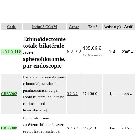
Code
Intitulé CCAM
Arbre
Tarif
Activité(s)
Actif
Ethmoïdectomie
totale bilatérale
485,06 €
avec
LAFA018
6.2.3.2
1,4
2005
→
Remboursement
sphénoïdotomie,
par endoscopie
Exérèse de lésion du sinus
ethmoïdal, par abord
paralatéronasal ou par
GBFA002
6.2.3.2
274,66 €
1,4
2005
→
abord bilatéral de la fosse
canine [abord
bivestibulaire]
Ethmoïdectomie
antérieure bilatérale avec
GBFA008
6.2.3.2
367,21 €
1,4
2005
→
septoplastie nasale, par