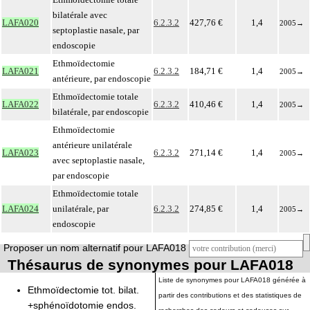
bilatérale avec
LAFA020
6.2.3.2
427,76 €
1,4
2005
→
septoplastie nasale, par
endoscopie
Ethmoïdectomie
LAFA021
6.2.3.2
184,71 €
1,4
2005
→
antérieure, par endoscopie
Ethmoïdectomie totale
LAFA022
6.2.3.2
410,46 €
1,4
2005
→
bilatérale, par endoscopie
Ethmoïdectomie
antérieure unilatérale
LAFA023
6.2.3.2
271,14 €
1,4
2005
→
avec septoplastie nasale,
par endoscopie
Ethmoïdectomie totale
LAFA024
unilatérale, par
6.2.3.2
274,85 €
1,4
2005
→
endoscopie
Proposer un nom alternatif pour LAFA018
Thésaurus de synonymes pour LAFA018
Liste de synonymes pour LAFA018 générée à
Ethmoïdectomie tot. bilat.
partir des contributions et des statistiques de
+sphénoïdotomie endos.