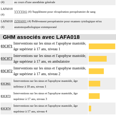
(4)
au cours d'une anesthésie générale
LAFA018
YYYY041
(4) Supplément pour récupération peropératoire de sang
(4)
LAFA018
ZZHA001
(4) Prélèvement peropératoire pour examen cytologique et/ou
(4)
anatomopathologique extemporané
GHM associés avec LAFA018
Interventions sur les sinus et l'apophyse mastoïde,
03C071
âge supérieur à 17 ans, niveau 1
Interventions sur les sinus et l'apophyse mastoïde,
03C07J
âge supérieur à 17 ans, en ambulatoire
Interventions sur les sinus et l'apophyse mastoïde,
03C072
âge supérieur à 17 ans, niveau 2
Interventions sur les sinus et l'apophyse mastoïde, âge
03C061
inférieur à 18 ans, niveau 1
Interventions sur les sinus et l'apophyse mastoïde, âge
03C073
supérieur à 17 ans, niveau 3
Interventions sur les sinus et l'apophyse mastoïde, âge
03C074
supérieur à 17 ans, niveau 4