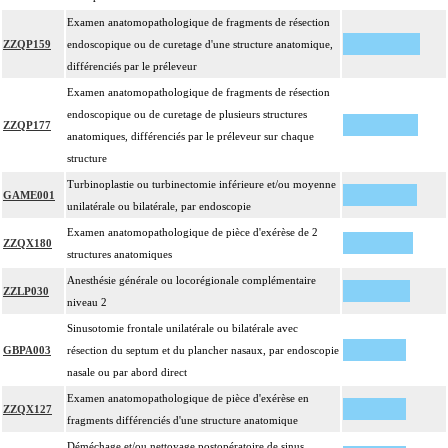
Examen anatomopathologique de fragments de résection
ZZQP159
endoscopique ou de curetage d'une structure anatomique,
différenciés par le préleveur
Examen anatomopathologique de fragments de résection
endoscopique ou de curetage de plusieurs structures
ZZQP177
anatomiques, différenciés par le préleveur sur chaque
structure
Turbinoplastie ou turbinectomie inférieure et/ou moyenne
GAME001
unilatérale ou bilatérale, par endoscopie
Examen anatomopathologique de pièce d'exérèse de 2
ZZQX180
structures anatomiques
Anesthésie générale ou locorégionale complémentaire
ZZLP030
niveau 2
Sinusotomie frontale unilatérale ou bilatérale avec
GBPA003
résection du septum et du plancher nasaux, par endoscopie
nasale ou par abord direct
Examen anatomopathologique de pièce d'exérèse en
ZZQX127
fragments différenciés d'une structure anatomique
Déméchage et/ou nettoyage postopératoire de sinus