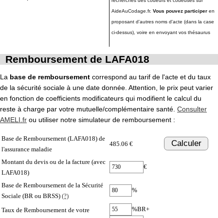
recherches des codeurs et codeuses sur
AideAuCodage.fr.
Vous pouvez participer
en
proposant d'autres noms d'acte (dans la case
ci-dessus), voire en envoyant vos thésaurus
Remboursement de LAFA018
La
base de remboursement
correspond au tarif de l'acte et du taux
de la sécurité sociale à une date donnée. Attention, le prix peut varier
en fonction de coefficients modificateurs qui modifient le calcul du
reste à charge par votre mutuelle/complémentaire santé.
Consulter
AMELI.fr
ou utiliser notre simulateur de remboursement :
Base de Remboursement (LAFA018) de
Calculer
485.06 €
l'assurance maladie
Montant du devis ou de la facture (avec
€
LAFA018)
Base de Remboursement de la Sécurité
%
Sociale (BR ou BRSS)
(?)
%BR+
Taux de Remboursement de votre