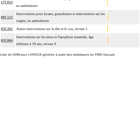
17C03J
en ambulatoire
Interventions pour kystes, granulomes et interventions sur les
09C12J
ongles, en ambulatoire
03C261
Autres interventions sur la tête et le cou, niveau 1
Interventions sur les sinus et l'apophyse mastoïde, âge
03C064
inférieur à 18 ans, niveau 4
Liste de GHM pour LAFA018 générée à partir des statistiques du PMSI français