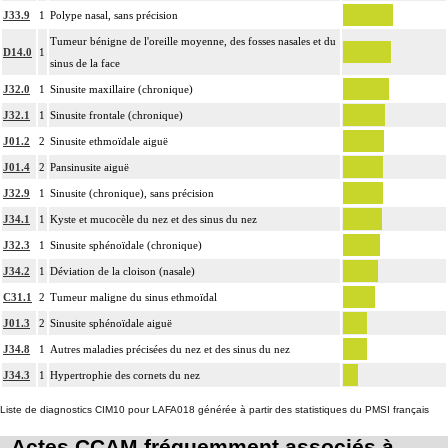
J33.9
1
Polype nasal, sans précision
Tumeur bénigne de l'oreille moyenne, des fosses nasales et du
D14.0
1
sinus de la face
J32.0
1
Sinusite maxillaire (chronique)
J32.1
1
Sinusite frontale (chronique)
J01.2
2
Sinusite ethmoïdale aiguë
J01.4
2
Pansinusite aiguë
J32.9
1
Sinusite (chronique), sans précision
J34.1
1
Kyste et mucocèle du nez et des sinus du nez
J32.3
1
Sinusite sphénoïdale (chronique)
J34.2
1
Déviation de la cloison (nasale)
C31.1
2
Tumeur maligne du sinus ethmoïdal
J01.3
2
Sinusite sphénoïdale aiguë
J34.8
1
Autres maladies précisées du nez et des sinus du nez
J34.3
1
Hypertrophie des cornets du nez
Liste de diagnostics CIM10 pour LAFA018 générée à partir des statistiques du PMSI français
Actes CCAM fréquemment associés à