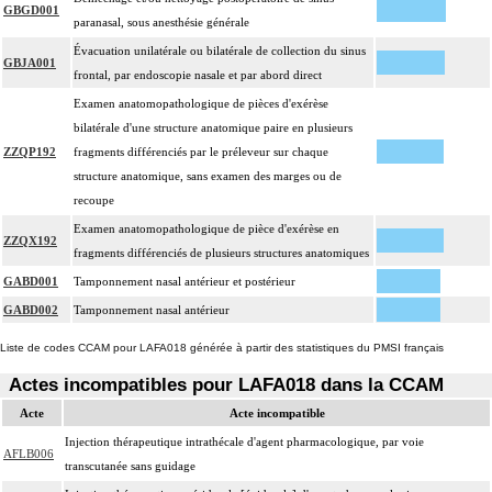
GBGD001
paranasal, sous anesthésie générale
Évacuation unilatérale ou bilatérale de collection du sinus
GBJA001
frontal, par endoscopie nasale et par abord direct
Examen anatomopathologique de pièces d'exérèse
bilatérale d'une structure anatomique paire en plusieurs
ZZQP192
fragments différenciés par le préleveur sur chaque
structure anatomique, sans examen des marges ou de
recoupe
Examen anatomopathologique de pièce d'exérèse en
ZZQX192
fragments différenciés de plusieurs structures anatomiques
GABD001
Tamponnement nasal antérieur et postérieur
GABD002
Tamponnement nasal antérieur
Liste de codes CCAM pour LAFA018 générée à partir des statistiques du PMSI français
Actes incompatibles pour LAFA018 dans la CCAM
Acte
Acte incompatible
Injection thérapeutique intrathécale d'agent pharmacologique, par voie
AFLB006
transcutanée sans guidage