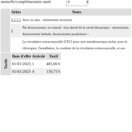
mutuelle/complémentaire santé
€
Arbre
Notes
6.2.3.2
Avec ou sans : méatotomie moyenne
Par thoracotomie, on entend : tout abord de la cavité thoracique - sternotomie,
6
thoracotomie latérale, thoracotomie postérieure -.
La circulation extracorporelle [CEC] pour acte intrathoracique inclut, pour le
chirurgien, l'installation, la conduite de la circulation extracorporelle, et son
ablation. Elle inclut les responsabilités suivantes :
Date d'effet
Activité
Tarif
Tarifs
- décision de l'indication et choix de la technique
01/01/2025
1
485,06 €
- pose et ablation des canules
Notes
01/01/2025
4
150,75 €
6
- choix du niveau d'hypothermie
- choix du débit de CEC
- décision d'arrêt circulatoire
- définition des protocoles de remplissage
- décision de cardioplégie
- décision d'assistance circulatoire.
Les actes sur le thorax, par thoracoscopie incluent l'évacuation de collection
6
intrathoracique associée, la pose de drain pleural et/ou péricardique.
Les actes sur le thorax, par thoracotomie incluent l'évacuation de collection
6