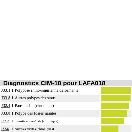
intrathoracique associée, la pose de drain pleural et/ou péricardique.
Diagnostics CIM-10 pour LAFA018
J33.1
1
Polypose rhino-sinusienne déformante
J33.8
1
Autres polypes des sinus
J32.4
1
Pansinusite (chronique)
J33.0
1
Polype des fosses nasales
J32.2
1
Sinusite ethmoïdale (chronique)
J32.8
1
Autres sinusites (chroniques)