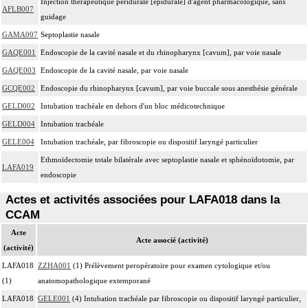
Injection thérapeutique péridurale [épidurale] d'agent pharmacologique, sans
AFLB007
guidage
GAMA007
Septoplastie nasale
GAQE001
Endoscopie de la cavité nasale et du rhinopharynx [cavum], par voie nasale
GAQE003
Endoscopie de la cavité nasale, par voie nasale
GCQE002
Endoscopie du rhinopharynx [cavum], par voie buccale sous anesthésie générale
GELD002
Intubation trachéale en dehors d'un bloc médicotechnique
GELD004
Intubation trachéale
GELE004
Intubation trachéale, par fibroscopie ou dispositif laryngé particulier
Ethmoïdectomie totale bilatérale avec septoplastie nasale et sphénoïdotomie, par
LAFA019
endoscopie
Actes et activités associées pour LAFA018 dans la
CCAM
Acte
Acte associé (activité)
(activité)
LAFA018
ZZHA001
(1) Prélèvement peropératoire pour examen cytologique et/ou
(1)
anatomopathologique extemporané
LAFA018
GELE001
(4) Intubation trachéale par fibroscopie ou dispositif laryngé particulier,