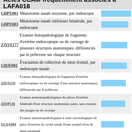
LAFA018
GBPE001
Méatotomie nasale moyenne, par endoscopie
Méatotomie nasale inférieure bilatérale, par
GBPE003
endoscopie
Examen histopathologique de fragments
d'exérèse endoscopique ou de curetage de
ZZQX177
plusieurs structures anatomiques, différenciés
par le préleveur sur chaque structure
Évacuation de collection du sinus frontal, par
GBJE001
endoscopie nasale
Examen histopathologique de fragments d'exérèse
ZZQX159
endoscopique ou de curetage d'une structure anatomique,
différenciés par le préleveur
Examen anatomopathologique de pièces d'exérèse
ZZQP136
bilatérale d'une structure anatomique paire, sans examen
des marges ou de recoupe
Examen anatomopathologique à visée carcinologique de
GCQX004
pièce d'exérèse de cavité nasale [fosse nasale] et/ou de
sinus paranasal