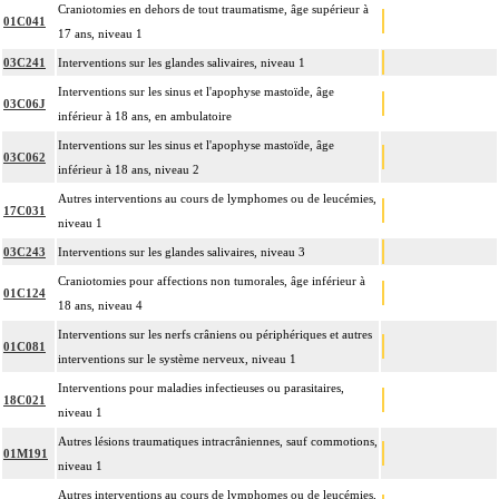
Craniotomies en dehors de tout traumatisme, âge supérieur à
01C041
17 ans, niveau 1
03C241
Interventions sur les glandes salivaires, niveau 1
Interventions sur les sinus et l'apophyse mastoïde, âge
03C06J
inférieur à 18 ans, en ambulatoire
Interventions sur les sinus et l'apophyse mastoïde, âge
03C062
inférieur à 18 ans, niveau 2
Autres interventions au cours de lymphomes ou de leucémies,
17C031
niveau 1
03C243
Interventions sur les glandes salivaires, niveau 3
Craniotomies pour affections non tumorales, âge inférieur à
01C124
18 ans, niveau 4
Interventions sur les nerfs crâniens ou périphériques et autres
01C081
interventions sur le système nerveux, niveau 1
Interventions pour maladies infectieuses ou parasitaires,
18C021
niveau 1
Autres lésions traumatiques intracrâniennes, sauf commotions,
01M191
niveau 1
Autres interventions au cours de lymphomes ou de leucémies,