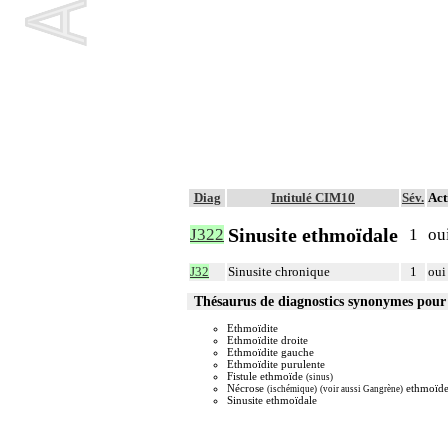
Diag
Intitulé CIM10
Sév.
Act
Sinusite ethmoïdale
J322
1
ou
J32
Sinusite chronique
1
oui
Thésaurus de diagnostics synonymes pour
Ethmoïdite
Ethmoïdite droite
Ethmoïdite gauche
Ethmoïdite purulente
Fistule ethmoïde
(sinus)
Nécrose
ethmoïd
(ischémique)
(voir aussi Gangrène)
Sinusite ethmoïdale