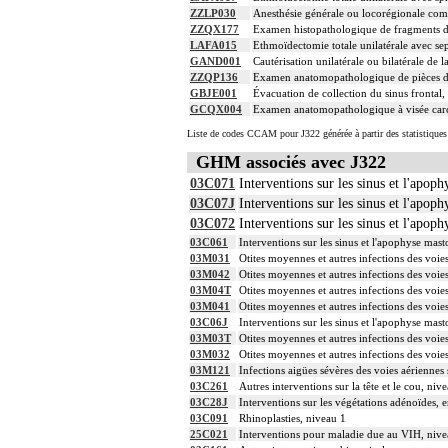
ZZLP030
Anesthésie générale ou locorégionale com
ZZQX177
Examen histopathologique de fragments d'e
LAFA015
Ethmoïdectomie totale unilatérale avec se
GAND001
Cautérisation unilatérale ou bilatérale de
ZZQP136
Examen anatomopathologique de pièces d'e
GBJE001
Évacuation de collection du sinus frontal,
GCQX004
Examen anatomopathologique à visée carcin
Liste de codes CCAM pour J322 générée à partir des statistique
GHM associés avec J322
03C071
Interventions sur les sinus et l'apop
03C07J
Interventions sur les sinus et l'apop
03C072
Interventions sur les sinus et l'apop
03C061
Interventions sur les sinus et l'apophyse mast
03M031
Otites moyennes et autres infections des voies
03M042
Otites moyennes et autres infections des voie
03M04T
Otites moyennes et autres infections des voies
03M041
Otites moyennes et autres infections des voie
03C06J
Interventions sur les sinus et l'apophyse mast
03M03T
Otites moyennes et autres infections des voies
03M032
Otites moyennes et autres infections des voies
03M121
Infections aigües sévères des voies aériennes 
03C261
Autres interventions sur la tête et le cou, niv
03C28J
Interventions sur les végétations adénoïdes, 
03C091
Rhinoplasties, niveau 1
25C021
Interventions pour maladie due au VIH, nive