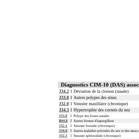
Diagnostics CIM-10 (DAS) assoc
J34.2
1
Déviation de la cloison (nasale)
J33.8
1
Autres polypes des sinus
J32.0
1
Sinusite maxillaire (chronique)
J34.3
1
Hypertrophie des cornets du nez
J33.0
1
Polype des fosses nasales
B44.8
2
Autres formes d'aspergillose
J32.1
1
Sinusite frontale (chronique)
J34.8
1
Autres maladies précisées du nez et des sinus
J32.3
1
Sinusite sphénoïdale (chronique)