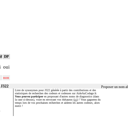
if
DP
i
oui
non
 J322
Proposer un nom alt
Liste de synonymes pour J322 générée à partir des contributions et des
statistiques de recherches des codeurs et codeuses sur AideAuCodage.fr.
Vous pouvez participer
en proposant d'autres noms de diagnostics (dans
la case ci-dessus), voire en envoyant vos thésaurus (
ici
) ! Vous gagnerez du
temps lors de vos prochaines recherches et aiderez les autres codeurs, alors
merci !
e