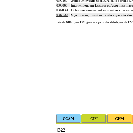
03C161
Autres interventions chirurgicales portant sur 
03C063
Interventions sur les sinus et l'apophyse mast
03M044
Otites moyennes et autres infections des voie
03K03J
Séjours comprenant une endoscopie oto-rhin
Liste de GHM pour J322 générée à partir des statistiques du PMS