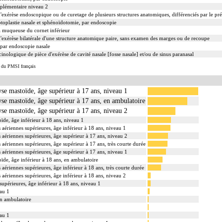
plémentaire niveau 2
xérèse endoscopique ou de curetage de plusieurs structures anatomiques, différenciés par le pré
ptoplastie nasale et sphénoïdotomie, par endoscopie
 la muqueuse du cornet inférieur
xérèse bilatérale d'une structure anatomique paire, sans examen des marges ou de recoupe
 par endoscopie nasale
ologique de pièce d'exérèse de cavité nasale [fosse nasale] et/ou de sinus paranasal
s du PMSI français
hyse mastoïde, âge supérieur à 17 ans, niveau 1
hyse mastoïde, âge supérieur à 17 ans, en ambulatoire
hyse mastoïde, âge supérieur à 17 ans, niveau 2
oïde, âge inférieur à 18 ans, niveau 1
 aériennes supérieures, âge inférieur à 18 ans, niveau 1
s aériennes supérieures, âge supérieur à 17 ans, niveau 2
 aériennes supérieures, âge supérieur à 17 ans, très courte durée
s aériennes supérieures, âge supérieur à 17 ans, niveau 1
oïde, âge inférieur à 18 ans, en ambulatoire
 aériennes supérieures, âge inférieur à 18 ans, très courte durée
 aériennes supérieures, âge inférieur à 18 ans, niveau 2
supérieures, âge inférieur à 18 ans, niveau 1
eau 1
en ambulatoire
au 1