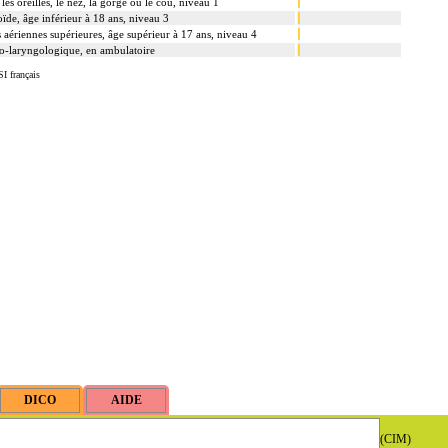
les oreilles, le nez, la gorge ou le cou, niveau 1
oïde, âge inférieur à 18 ans, niveau 3
s aériennes supérieures, âge supérieur à 17 ans, niveau 4
o-laryngologique, en ambulatoire
I français
(CIM)