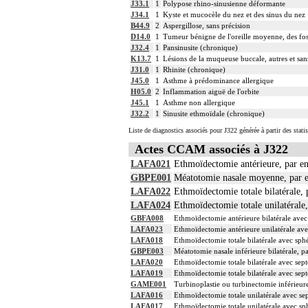
J33.1
1
Polypose rhino-sinusienne déformante
J34.1
1
Kyste et mucocèle du nez et des sinus du nez
B44.9
2
Aspergillose, sans précision
D14.0
1
Tumeur bénigne de l'oreille moyenne, des foss
J32.4
1
Pansinusite (chronique)
K13.7
1
Lésions de la muqueuse buccale, autres et san
J31.0
1
Rhinite (chronique)
J45.0
1
Asthme à prédominance allergique
H05.0
2
Inflammation aiguë de l'orbite
J45.1
1
Asthme non allergique
J32.2
1
Sinusite ethmoïdale (chronique)
Liste de diagnostics associés pour J322 générée à partir des stat
Actes CCAM associés à J322
LAFA021
Ethmoïdectomie antérieure, par e
GBPE001
Méatotomie nasale moyenne, par 
LAFA022
Ethmoïdectomie totale bilatérale,
LAFA024
Ethmoïdectomie totale unilatérale
GBFA008
Ethmoïdectomie antérieure bilatérale avec 
LAFA023
Ethmoïdectomie antérieure unilatérale ave
LAFA018
Ethmoïdectomie totale bilatérale avec sp
GBPE003
Méatotomie nasale inférieure bilatérale, p
LAFA020
Ethmoïdectomie totale bilatérale avec sept
LAFA019
Ethmoïdectomie totale bilatérale avec sep
GAME001
Turbinoplastie ou turbinectomie inférieur
LAFA016
Ethmoïdectomie totale unilatérale avec sep
LAFA017
Ethmoïdectomie totale unilatérale avec s