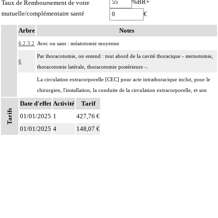
%BR+
Taux de Remboursement de votre
mutuelle/complémentaire santé
€
Arbre
Notes
6.2.3.2
Avec ou sans : méatotomie moyenne
Par thoracotomie, on entend : tout abord de la cavité thoracique - sternotomie,
6
thoracotomie latérale, thoracotomie postérieure -.
La circulation extracorporelle [CEC] pour acte intrathoracique inclut, pour le
chirurgien, l'installation, la conduite de la circulation extracorporelle, et son
ablation. Elle inclut les responsabilités suivantes :
Date d'effet
Activité
Tarif
Tarifs
- décision de l'indication et choix de la technique
01/01/2025
1
427,76 €
- pose et ablation des canules
Notes
01/01/2025
4
148,07 €
6
- choix du niveau d'hypothermie
- choix du débit de CEC
- décision d'arrêt circulatoire
- définition des protocoles de remplissage
- décision de cardioplégie
- décision d'assistance circulatoire.
Les actes sur le thorax, par thoracoscopie incluent l'évacuation de collection
6
intrathoracique associée, la pose de drain pleural et/ou péricardique.