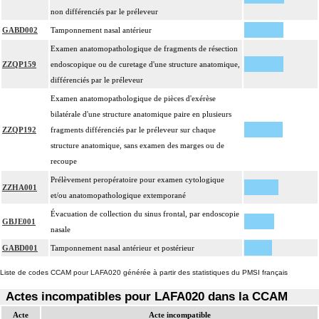
non différenciés par le préleveur
GABD002
Tamponnement nasal antérieur
Examen anatomopathologique de fragments de résection
ZZQP159
endoscopique ou de curetage d'une structure anatomique,
différenciés par le préleveur
Examen anatomopathologique de pièces d'exérèse
bilatérale d'une structure anatomique paire en plusieurs
ZZQP192
fragments différenciés par le préleveur sur chaque
structure anatomique, sans examen des marges ou de
recoupe
Prélèvement peropératoire pour examen cytologique
ZZHA001
et/ou anatomopathologique extemporané
Évacuation de collection du sinus frontal, par endoscopie
GBJE001
nasale
GABD001
Tamponnement nasal antérieur et postérieur
Liste de codes CCAM pour LAFA020 générée à partir des statistiques du PMSI français
Actes incompatibles pour LAFA020 dans la CCAM
Acte
Acte incompatible