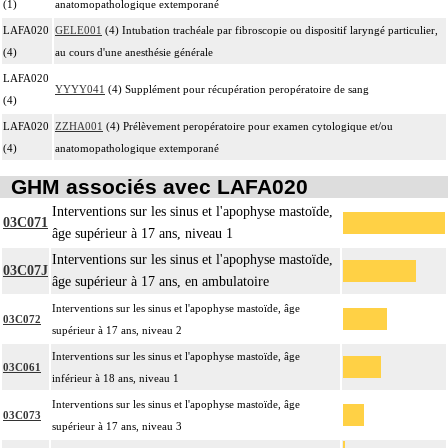
(1)
anatomopathologique extemporané
LAFA020
GELE001
(4) Intubation trachéale par fibroscopie ou dispositif laryngé particulier,
(4)
au cours d'une anesthésie générale
LAFA020
YYYY041
(4) Supplément pour récupération peropératoire de sang
(4)
LAFA020
ZZHA001
(4) Prélèvement peropératoire pour examen cytologique et/ou
(4)
anatomopathologique extemporané
GHM associés avec LAFA020
Interventions sur les sinus et l'apophyse mastoïde,
03C071
âge supérieur à 17 ans, niveau 1
Interventions sur les sinus et l'apophyse mastoïde,
03C07J
âge supérieur à 17 ans, en ambulatoire
Interventions sur les sinus et l'apophyse mastoïde, âge
03C072
supérieur à 17 ans, niveau 2
Interventions sur les sinus et l'apophyse mastoïde, âge
03C061
inférieur à 18 ans, niveau 1
Interventions sur les sinus et l'apophyse mastoïde, âge
03C073
supérieur à 17 ans, niveau 3