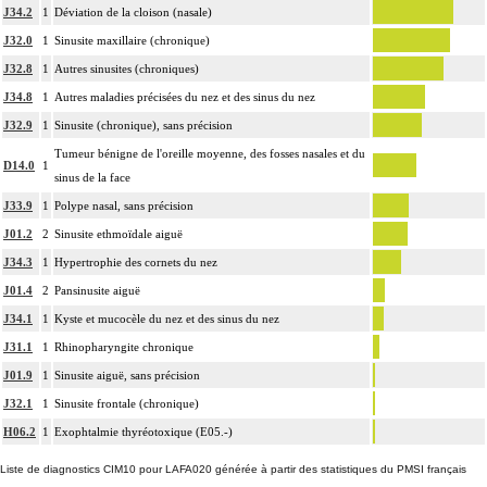
J34.2
1
Déviation de la cloison (nasale)
J32.0
1
Sinusite maxillaire (chronique)
J32.8
1
Autres sinusites (chroniques)
J34.8
1
Autres maladies précisées du nez et des sinus du nez
J32.9
1
Sinusite (chronique), sans précision
Tumeur bénigne de l'oreille moyenne, des fosses nasales et du
D14.0
1
sinus de la face
J33.9
1
Polype nasal, sans précision
J01.2
2
Sinusite ethmoïdale aiguë
J34.3
1
Hypertrophie des cornets du nez
J01.4
2
Pansinusite aiguë
J34.1
1
Kyste et mucocèle du nez et des sinus du nez
J31.1
1
Rhinopharyngite chronique
J01.9
1
Sinusite aiguë, sans précision
J32.1
1
Sinusite frontale (chronique)
H06.2
1
Exophtalmie thyréotoxique (E05.-)
Liste de diagnostics CIM10 pour LAFA020 générée à partir des statistiques du PMSI français