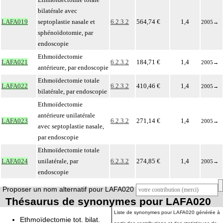
bilatérale avec
LAFA019
septoplastie nasale et
6.2.3.2
564,74 €
1,4
2005
→
sphénoïdotomie, par
endoscopie
Ethmoïdectomie
LAFA021
6.2.3.2
184,71 €
1,4
2005
→
antérieure, par endoscopie
Ethmoïdectomie totale
LAFA022
6.2.3.2
410,46 €
1,4
2005
→
bilatérale, par endoscopie
Ethmoïdectomie
antérieure unilatérale
LAFA023
6.2.3.2
271,14 €
1,4
2005
→
avec septoplastie nasale,
par endoscopie
Ethmoïdectomie totale
LAFA024
unilatérale, par
6.2.3.2
274,85 €
1,4
2005
→
endoscopie
Proposer un nom alternatif pour LAFA020
Thésaurus de synonymes pour LAFA020
Liste de synonymes pour LAFA020 générée à
Ethmoïdectomie tot. bilat.