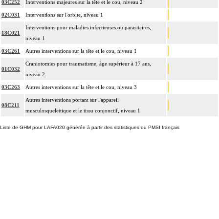
03C252
Interventions majeures sur la tête et le cou, niveau 2
02C031
Interventions sur l'orbite, niveau 1
Interventions pour maladies infectieuses ou parasitaires,
18C021
niveau 1
03C261
Autres interventions sur la tête et le cou, niveau 1
Craniotomies pour traumatisme, âge supérieur à 17 ans,
01C032
niveau 2
03C263
Autres interventions sur la tête et le cou, niveau 3
Autres interventions portant sur l'appareil
08C211
musculosquelettique et le tissu conjonctif, niveau 1
Liste de GHM pour LAFA020 générée à partir des statistiques du PMSI français