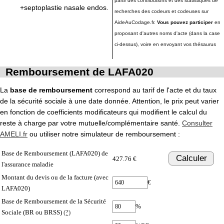
partir des contributions et des statistiques de
+septoplastie nasale endos.
recherches des codeurs et codeuses sur
AideAuCodage.fr.
Vous pouvez participer
en
proposant d'autres noms d'acte (dans la case
ci-dessus), voire en envoyant vos thésaurus
Remboursement de LAFA020
La
base de remboursement
correspond au tarif de l'acte et du taux
de la sécurité sociale à une date donnée. Attention, le prix peut varier
en fonction de coefficients modificateurs qui modifient le calcul du
reste à charge par votre mutuelle/complémentaire santé.
Consulter
AMELI.fr
ou utiliser notre simulateur de remboursement :
Base de Remboursement (LAFA020) de
Calculer
427.76 €
l'assurance maladie
Montant du devis ou de la facture (avec
€
LAFA020)
Base de Remboursement de la Sécurité
%
Sociale (BR ou BRSS)
(?)