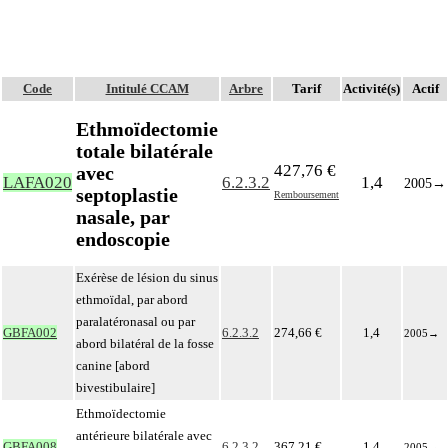
Code
Intitulé CCAM
Arbre
Tarif
Activité(s)
Actif
Ethmoïdectomie
totale bilatérale
427,76 €
avec
LAFA020
6.2.3.2
1,4
2005
→
septoplastie
Remboursement
nasale, par
endoscopie
Exérèse de lésion du sinus
ethmoïdal, par abord
paralatéronasal ou par
GBFA002
6.2.3.2
274,66 €
1,4
2005
→
abord bilatéral de la fosse
canine [abord
bivestibulaire]
Ethmoïdectomie
antérieure bilatérale avec
GBFA008
6.2.3.2
367,21 €
1,4
2005
→