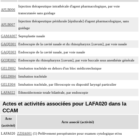
Injection thérapeutique intrathécale d'agent pharmacologique, par voie
AFLB006
transcutanée sans guidage
Injection thérapeutique péridurale [épidurale] d'agent pharmacologique, sans
AFLB007
guidage
GAMA007
Septoplastie nasale
GAQE001
Endoscopie de la cavité nasale et du rhinopharynx [cavum], par voie nasale
GAQE003
Endoscopie de la cavité nasale, par voie nasale
GCQE002
Endoscopie du rhinopharynx [cavum], par voie buccale sous anesthésie générale
GELD002
Intubation trachéale en dehors d'un bloc médicotechnique
GELD004
Intubation trachéale
GELE004
Intubation trachéale, par fibroscopie ou dispositif laryngé particulier
LAFA022
Ethmoïdectomie totale bilatérale, par endoscopie
Actes et activités associées pour LAFA020 dans la
CCAM
Acte
Acte associé (activité)
(activité)
LAFA020
ZZHA001
(1) Prélèvement peropératoire pour examen cytologique et/ou