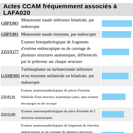
Actes CCAM fréquemment associés à
LAFA020
Méatotomie nasale inférieure bilatérale, par
GBPE003
endoscopie
GBPE001
Méatotomie nasale moyenne, par endoscopie
Examen histopathologique de fragments
d'exérèse endoscopique ou de curetage de
ZZQX177
plusieurs structures anatomiques, différenciés
par le préleveur sur chaque structure
Turbinoplastie ou turbinectomie inférieure
GAME001
et/ou moyenne unilatérale ou bilatérale, par
endoscopie
Examen anatomopathologique de pièces d'exérèse
ZZQP136
bilatérale d'une structure anatomique paire, sans examen
des marges ou de recoupe
Examen anatomopathologique de pièce d'exérèse de 2
ZZQX180
structures anatomiques
Examen anatomopathologique de fragments de résection
endoscopique ou de curetage de plusieurs structures