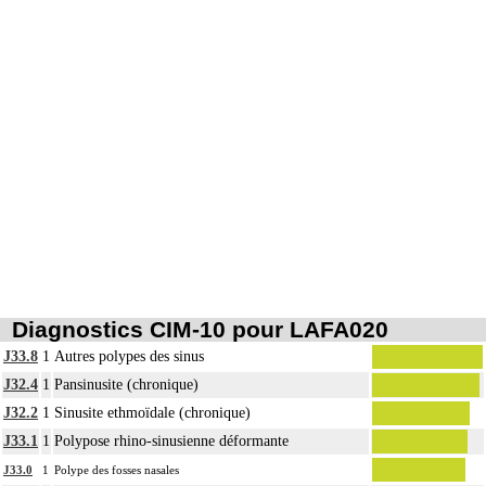
Les actes sur le thorax, par thoracotomie incluent l'évacuation de collection
6
intrathoracique associée, la pose de drain pleural et/ou péricardique.
Diagnostics CIM-10 pour LAFA020
J33.8
1
Autres polypes des sinus
J32.4
1
Pansinusite (chronique)
J32.2
1
Sinusite ethmoïdale (chronique)
J33.1
1
Polypose rhino-sinusienne déformante
J33.0
1
Polype des fosses nasales