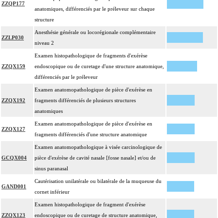
ZZQP177
anatomiques, différenciés par le préleveur sur chaque
structure
Anesthésie générale ou locorégionale complémentaire
ZZLP030
niveau 2
Examen histopathologique de fragments d'exérèse
ZZQX159
endoscopique ou de curetage d'une structure anatomique,
différenciés par le préleveur
Examen anatomopathologique de pièce d'exérèse en
ZZQX192
fragments différenciés de plusieurs structures
anatomiques
Examen anatomopathologique de pièce d'exérèse en
ZZQX127
fragments différenciés d'une structure anatomique
Examen anatomopathologique à visée carcinologique de
GCQX004
pièce d'exérèse de cavité nasale [fosse nasale] et/ou de
sinus paranasal
Cautérisation unilatérale ou bilatérale de la muqueuse du
GAND001
cornet inférieur
Examen histopathologique de fragment d'exérèse
ZZQX123
endoscopique ou de curetage de structure anatomique,