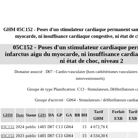
GHM 05C152 - Poses d'un stimulateur cardiaque permanent sans
myocarde, ni insuffisance cardiaque congestive, ni état de 
05C152 - Poses d'un stimulateur cardiaque pe
infarctus aigu du myocarde, ni insuffisance cardi
ni état de choc, niveau 2
Domaine associé : D07 - Cardio-vasculaire (hors cathétérismes vasculaires
interventionnels)
Groupe de type Planification: C13 - Stimulateurs, Défibrillateurs 
Groupe d'activité : G064 - Stimulateurs / défibrillateurs cardi
Tarif
Forfait
Tarif
GHM
Date
Statut
GHS
DA
GP
GA
BB
BH
GHM
EXB
EXB
05C152
2024
public
1485
D07
C13
G064
15
4 672,76 €
05C152
2023
public
1485
D07
C13
G064
15
4 534,30 €