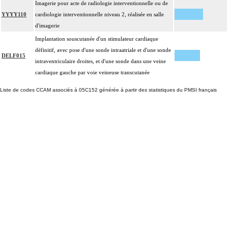
Imagerie pour acte de radiologie interventionnelle ou de
YYYY110
cardiologie interventionnelle niveau 2, réalisée en salle
d'imagerie
Implantation souscutanée d'un stimulateur cardiaque
définitif, avec pose d'une sonde intraatriale et d'une sonde
DELF015
intraventriculaire droites, et d'une sonde dans une veine
cardiaque gauche par voie veineuse transcutanée
Liste de codes CCAM associés à 05C152 générée à partir des statistiques du PMSI français