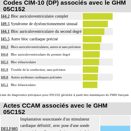
Codes CIM-10 (DP) associés avec le GHM
05C152
I44.2
Bloc auriculoventriculaire complet
I49.5
Syndrome de dysfonctionnement sinusal
I44.1
Bloc auriculoventriculaire du second degré
I45.5
Autre bloc cardiaque précisé
I44.3
Blocs auriculoventriculaires, autres et sans précision
I44.0
Bloc auriculoventriculaire du premier degré
I45.3
Bloc trifasciculaire
I45.9
Trouble de la conduction, sans précision
I49.8
Autres arythmies cardiaques précisées
I45.2
Bloc bifasciculaire
Liste de diagnostics principaux pour 05C152 générée à partir des statistiques du PMSI français
Actes CCAM associés avec le GHM
05C152
Implantation souscutanée d'un stimulateur
cardiaque définitif, avec pose d'une sonde
DELF005