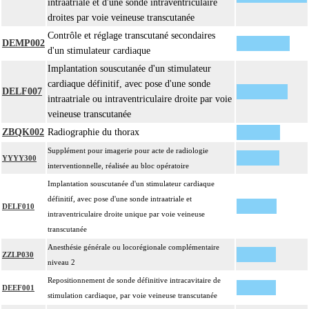
intraatriale et d'une sonde intraventriculaire
droites par voie veineuse transcutanée
Contrôle et réglage transcutané secondaires
DEMP002
d'un stimulateur cardiaque
Implantation souscutanée d'un stimulateur
cardiaque définitif, avec pose d'une sonde
DELF007
intraatriale ou intraventriculaire droite par voie
veineuse transcutanée
ZBQK002
Radiographie du thorax
Supplément pour imagerie pour acte de radiologie
YYYY300
interventionnelle, réalisée au bloc opératoire
Implantation souscutanée d'un stimulateur cardiaque
définitif, avec pose d'une sonde intraatriale et
DELF010
intraventriculaire droite unique par voie veineuse
transcutanée
Anesthésie générale ou locorégionale complémentaire
ZZLP030
niveau 2
Repositionnement de sonde définitive intracavitaire de
DEEF001
stimulation cardiaque, par voie veineuse transcutanée