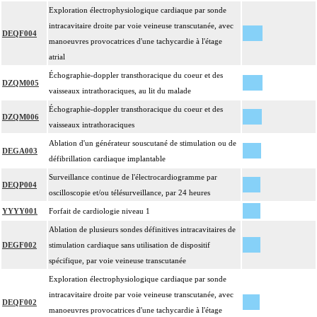
Exploration électrophysiologique cardiaque par sonde
intracavitaire droite par voie veineuse transcutanée, avec
DEQF004
manoeuvres provocatrices d'une tachycardie à l'étage
atrial
Échographie-doppler transthoracique du coeur et des
DZQM005
vaisseaux intrathoraciques, au lit du malade
Échographie-doppler transthoracique du coeur et des
DZQM006
vaisseaux intrathoraciques
Ablation d'un générateur souscutané de stimulation ou de
DEGA003
défibrillation cardiaque implantable
Surveillance continue de l'électrocardiogramme par
DEQP004
oscilloscopie et/ou télésurveillance, par 24 heures
YYYY001
Forfait de cardiologie niveau 1
Ablation de plusieurs sondes définitives intracavitaires de
DEGF002
stimulation cardiaque sans utilisation de dispositif
spécifique, par voie veineuse transcutanée
Exploration électrophysiologique cardiaque par sonde
intracavitaire droite par voie veineuse transcutanée, avec
DEQF002
manoeuvres provocatrices d'une tachycardie à l'étage