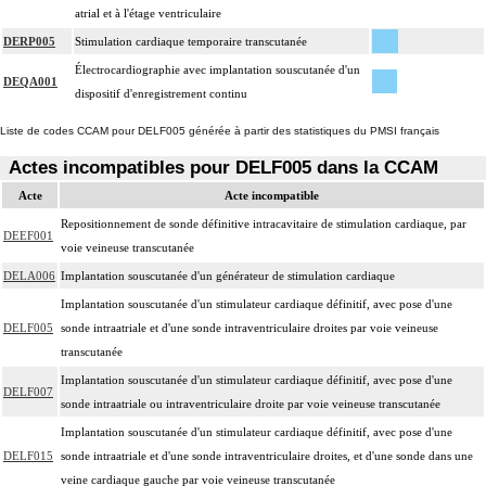
atrial et à l'étage ventriculaire
DERP005
Stimulation cardiaque temporaire transcutanée
Électrocardiographie avec implantation souscutanée d'un
DEQA001
dispositif d'enregistrement continu
Liste de codes CCAM pour DELF005 générée à partir des statistiques du PMSI français
Actes incompatibles pour DELF005 dans la CCAM
Acte
Acte incompatible
Repositionnement de sonde définitive intracavitaire de stimulation cardiaque, par
DEEF001
voie veineuse transcutanée
DELA006
Implantation souscutanée d'un générateur de stimulation cardiaque
Implantation souscutanée d'un stimulateur cardiaque définitif, avec pose d'une
DELF005
sonde intraatriale et d'une sonde intraventriculaire droites par voie veineuse
transcutanée
Implantation souscutanée d'un stimulateur cardiaque définitif, avec pose d'une
DELF007
sonde intraatriale ou intraventriculaire droite par voie veineuse transcutanée
Implantation souscutanée d'un stimulateur cardiaque définitif, avec pose d'une
DELF015
sonde intraatriale et d'une sonde intraventriculaire droites, et d'une sonde dans une
veine cardiaque gauche par voie veineuse transcutanée