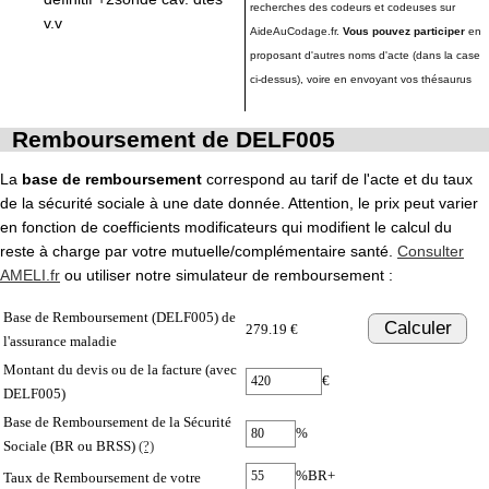
recherches des codeurs et codeuses sur
v.v
AideAuCodage.fr.
Vous pouvez participer
en
proposant d'autres noms d'acte (dans la case
ci-dessus), voire en envoyant vos thésaurus
Remboursement de DELF005
La
base de remboursement
correspond au tarif de l'acte et du taux
de la sécurité sociale à une date donnée. Attention, le prix peut varier
en fonction de coefficients modificateurs qui modifient le calcul du
reste à charge par votre mutuelle/complémentaire santé.
Consulter
AMELI.fr
ou utiliser notre simulateur de remboursement :
Base de Remboursement (DELF005) de
Calculer
279.19 €
l'assurance maladie
Montant du devis ou de la facture (avec
€
DELF005)
Base de Remboursement de la Sécurité
%
Sociale (BR ou BRSS)
(?)
%BR+
Taux de Remboursement de votre