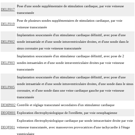
Pose d'une sonde supplémentaire de stimulation cardiaque, par voie veineuse
DELF017
transcutanée
Pose de plusieurs sondes supplémentaires de stimulation cardiaque, par voie
DELF019
veineuse transcutanée
Implantation souscutanée d'un stimulateur cardiaque définitif, avec pose d'une
DELF902
sonde intraatriale et d'une sonde intraventriculaire droites, et d'une sonde dans le
sinus coronaire par voie veineuse transcutanée
Implantation souscutanée d'un stimulateur cardiaque définitif, avec pose de 2
DELF903
sondes intraatriales et d'une sonde intraventriculaire droites par voie veineuse
transcutanée
Implantation souscutanée d'un stimulateur cardiaque définitif, avec pose d'une
sonde intraatriale et d'une sonde intraventriculaire droites, d'une sonde dans le sinus
DELF905
coronaire, et d'une sonde dans une veine cardiaque gauche par voie veineuse
transcutanée
DEMP002
Contrôle et réglage transcutané secondaires d'un stimulateur cardiaque
DEQD001
Exploration électrophysiologique de l'oreillette, par voie oesophagienne
Exploration électrophysiologique cardiaque par sonde intracavitaire droite par voie
DEQF001
veineuse transcutanée, avec manoeuvres provocatrices d'une tachycardie à l'étage
ventriculaire