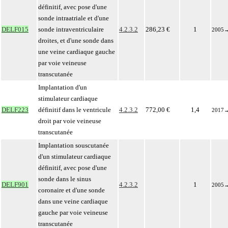
définitif, avec pose d'une
sonde intraatriale et d'une
DELF015
sonde intraventriculaire
4.2.3.2
286,23 €
1
2005
droites, et d'une sonde dans
une veine cardiaque gauche
par voie veineuse
transcutanée
Implantation d'un
stimulateur cardiaque
DELF223
définitif dans le ventricule
4.2.3.2
772,00 €
1,4
2017
droit par voie veineuse
transcutanée
Implantation souscutanée
d'un stimulateur cardiaque
définitif, avec pose d'une
sonde dans le sinus
DELF901
4.2.3.2
1
2005
coronaire et d'une sonde
dans une veine cardiaque
gauche par voie veineuse
transcutanée