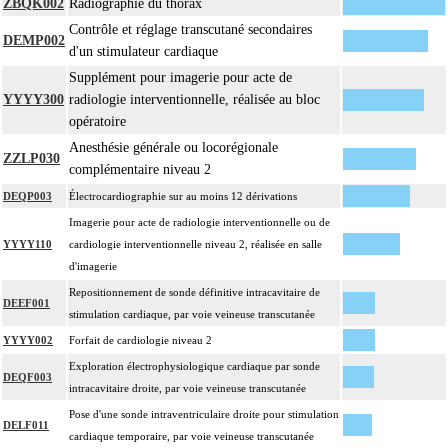
ZBQK002
Radiographie du thorax
Contrôle et réglage transcutané secondaires
DEMP002
d'un stimulateur cardiaque
Supplément pour imagerie pour acte de
YYYY300
radiologie interventionnelle, réalisée au bloc
opératoire
Anesthésie générale ou locorégionale
ZZLP030
complémentaire niveau 2
DEQP003
Électrocardiographie sur au moins 12 dérivations
Imagerie pour acte de radiologie interventionnelle ou de
YYYY110
cardiologie interventionnelle niveau 2, réalisée en salle
d'imagerie
Repositionnement de sonde définitive intracavitaire de
DEEF001
stimulation cardiaque, par voie veineuse transcutanée
YYYY002
Forfait de cardiologie niveau 2
Exploration électrophysiologique cardiaque par sonde
DEQF003
intracavitaire droite, par voie veineuse transcutanée
Pose d'une sonde intraventriculaire droite pour stimulation
DELF011
cardiaque temporaire, par voie veineuse transcutanée