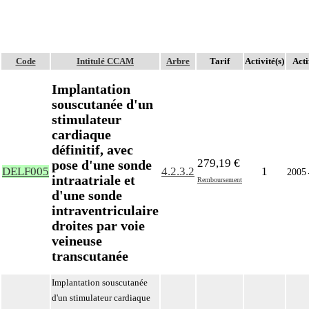
Code
Intitulé CCAM
Arbre
Tarif
Activité(s)
Acti
Implantation
souscutanée d'un
stimulateur
cardiaque
définitif, avec
279,19 €
pose d'une sonde
DELF005
4.2.3.2
1
2005
intraatriale et
Remboursement
d'une sonde
intraventriculaire
droites par voie
veineuse
transcutanée
Implantation souscutanée
d'un stimulateur cardiaque