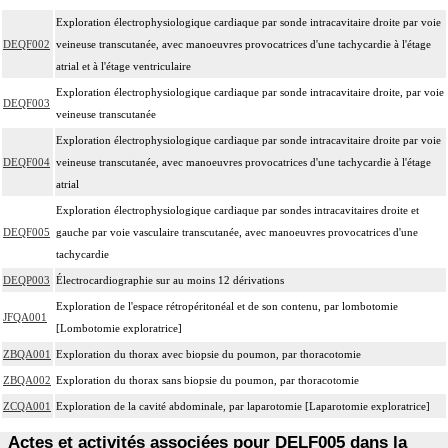
Exploration électrophysiologique cardiaque par sonde intracavitaire droite par voie
DEQF002
veineuse transcutanée, avec manoeuvres provocatrices d'une tachycardie à l'étage
atrial et à l'étage ventriculaire
Exploration électrophysiologique cardiaque par sonde intracavitaire droite, par voie
DEQF003
veineuse transcutanée
Exploration électrophysiologique cardiaque par sonde intracavitaire droite par voie
DEQF004
veineuse transcutanée, avec manoeuvres provocatrices d'une tachycardie à l'étage
atrial
Exploration électrophysiologique cardiaque par sondes intracavitaires droite et
DEQF005
gauche par voie vasculaire transcutanée, avec manoeuvres provocatrices d'une
tachycardie
DEQP003
Électrocardiographie sur au moins 12 dérivations
Exploration de l'espace rétropéritonéal et de son contenu, par lombotomie
JFQA001
[Lombotomie exploratrice]
ZBQA001
Exploration du thorax avec biopsie du poumon, par thoracotomie
ZBQA002
Exploration du thorax sans biopsie du poumon, par thoracotomie
ZCQA001
Exploration de la cavité abdominale, par laparotomie [Laparotomie exploratrice]
Actes et activités associées pour DELF005 dans la