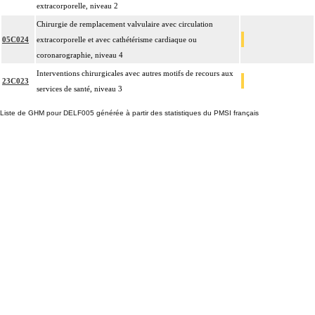
extracorporelle, niveau 2
Chirurgie de remplacement valvulaire avec circulation
05C024
extracorporelle et avec cathétérisme cardiaque ou
coronarographie, niveau 4
Interventions chirurgicales avec autres motifs de recours aux
23C023
services de santé, niveau 3
Liste de GHM pour DELF005 générée à partir des statistiques du PMSI français