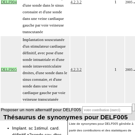
DELF904
4.2.3.2
1
2005
d'une sonde dans le sinus
coronaire et d'une sonde
dans une veine cardiaque
gauche par voie veineuse
transcutanée
Implantation souscutanée
d'un stimulateur cardiaque
définitif, avec pose d'une
sonde intraatriale et d'une
sonde intraventriculaire
DELF905
4.2.3.2
1
2005
droites, d'une sonde dans le
sinus coronaire, et d'une
sonde dans une veine
cardiaque gauche par voie
veineuse transcutanée
Proposer un nom alternatif pour DELF005
Thésaurus de synonymes pour DELF005
Liste de synonymes pour DELF005 générée à
Implant. sc 1stimul. card.
partir des contributions et des statistiques de
définitif +2sonde cav. dtes