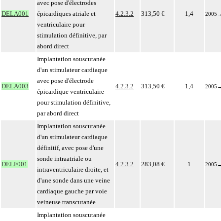
avec pose d'électrodes
DELA001
épicardiques atriale et
4.2.3.2
313,50 €
1,4
2005
ventriculaire pour
stimulation définitive, par
abord direct
Implantation souscutanée
d'un stimulateur cardiaque
avec pose d'électrode
DELA003
4.2.3.2
313,50 €
1,4
2005
épicardique ventriculaire
pour stimulation définitive,
par abord direct
Implantation souscutanée
d'un stimulateur cardiaque
définitif, avec pose d'une
sonde intraatriale ou
DELF001
4.2.3.2
283,08 €
1
2005
intraventriculaire droite, et
d'une sonde dans une veine
cardiaque gauche par voie
veineuse transcutanée
Implantation souscutanée