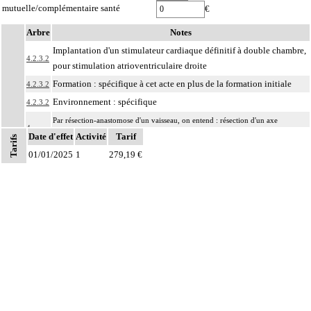
mutuelle/complémentaire santé
€
Arbre
Notes
Implantation d'un stimulateur cardiaque définitif à double chambre,
4.2.3.2
pour stimulation atrioventriculaire droite
Formation : spécifique à cet acte en plus de la formation initiale
4.2.3.2
Environnement : spécifique
4.2.3.2
Par résection-anastomose d'un vaisseau, on entend : résection d'un axe
4
Date d'effet
vasculaire avec restauration de la continuité par anastomose.
Activité
Tarif
Tarifs
01/01/2025
Par recanalisation intraluminale d'un vaisseau, on entend : rétablissement de la
1
279,19 €
4
circulation dans un vaisseau par forage guidé d'une néolumière au travers d'un
obstacle totalement obstructif. Elle inclut la dilatation du vaisseau.
Par endoprothèse vasculaire, on entend : prothèse vasculaire non couverte,
4
posée par voie vasculaire transcutanée.
Par acte intravasculaire suprasélectif, on entend : acte par cathétérisme d'un
4
vaisseau par microcathéter coaxial guidé.
Par acte intravasculaire sélectif ou hypersélectif, on entend : acte par
4
cathétérisme d'une branche d'un vaisseau quel que soit son ordre de division,
par sonde guidée.