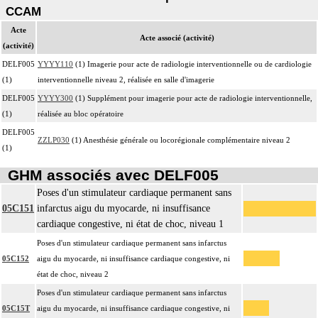
CCAM
Acte
Acte associé (activité)
(activité)
DELF005
YYYY110
(1) Imagerie pour acte de radiologie interventionnelle ou de cardiologie
(1)
interventionnelle niveau 2, réalisée en salle d'imagerie
DELF005
YYYY300
(1) Supplément pour imagerie pour acte de radiologie interventionnelle,
(1)
réalisée au bloc opératoire
DELF005
ZZLP030
(1) Anesthésie générale ou locorégionale complémentaire niveau 2
(1)
GHM associés avec DELF005
Poses d'un stimulateur cardiaque permanent sans
05C151
infarctus aigu du myocarde, ni insuffisance
cardiaque congestive, ni état de choc, niveau 1
Poses d'un stimulateur cardiaque permanent sans infarctus
05C152
aigu du myocarde, ni insuffisance cardiaque congestive, ni
état de choc, niveau 2
Poses d'un stimulateur cardiaque permanent sans infarctus
05C15T
aigu du myocarde, ni insuffisance cardiaque congestive, ni