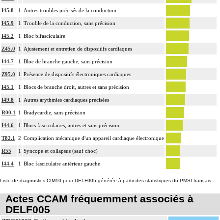
- décision de l'indication et choix de la technique
I45.8
1
Autres troubles précisés de la conduction
- pose et ablation des canules
I45.9
1
Trouble de la conduction, sans précision
4
- choix du niveau d'hypothermie
- choix du débit de CEC
I45.2
1
Bloc bifasciculaire
- décision d'arrêt circulatoire
Z45.0
1
Ajustement et entretien de dispositifs cardiaques
- définition des protocoles de remplissage
I44.7
1
Bloc de branche gauche, sans précision
- décision de cardioplégie
Z95.0
1
Présence de dispositifs électroniques cardiaques
- décision d'assistance circulatoire.
I45.1
1
Blocs de branche droit, autres et sans précision
4
La suture d'un vaisseau inclut l'angioplastie d'élargissement.
I49.8
1
Autres arythmies cardiaques précisées
4
Le pontage artériel inclut la thromboendartériectomie de contigüité.
R00.1
1
Bradycardie, sans précision
Les actes sur le thorax, par thoracoscopie incluent l'évacuation de collection
4
I44.6
1
Blocs fasciculaires, autres et sans précision
intrathoracique associée, la pose de drain pleural et/ou péricardique.
T82.1
2
Complication mécanique d'un appareil cardiaque électronique
Les actes sur le thorax, par thoracotomie incluent l'évacuation de collection
4
R55
1
Syncope et collapsus (sauf choc)
intrathoracique associée, la pose de drain pleural et/ou péricardique.
I44.4
1
Bloc fasciculaire antérieur gauche
Les actes avec dérivation vasculaire [shunt] incluent la pose d'une dérivation
4
inerte ou pulsée, et son ablation.
Liste de diagnostics CIM10 pour DELF005 générée à partir des statistiques du PMSI français
Facturation : les suppléments de numérisation ou la radioscopie de longue
Actes CCAM fréquemment associés à
4
durée sous ampli de brillance (chapitre 19) ne peuvent pas être facturés avec les
DELF005
actes diagnostiques ou thérapeutiques de radiologie vasculaire