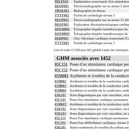
DELF010
Implantation souscutanée d'un stimulateur 
DEQP005
Électrocardiographie sur au moins 2 déri
ZBQK002
Radiographie du thorax
YYYY002
Forfait de cardiologie niveau 2
DEQP003
Électrocardiographie sur au moins 12 dér
DEQF005
Exploration électrophysiologique cardiaqu
DZQM006
Échographie-doppler transthoracique du c
DZQM005
Échographie-doppler transthoracique du c
DERP003
Choc électrique cardiaque transcutané [Ca
YYYY001
Forfait de cardiologie niveau 1
Liste de codes CCAM pour I452 générée à partir des statistique
GHM associés avec I452
05C151
Poses d'un stimulateur cardiaque per
05C152
Poses d'un stimulateur cardiaque per
05M081
Arythmies et troubles de la conduct
05M082
Arythmies et troubles de la conduction card
05M083
Arythmies et troubles de la conduction card
05M084
Arythmies et troubles de la conduction card
05K101
Actes diagnostiques par voie vasculaire, niv
05C143
Poses d'un stimulateur cardiaque permanent 
05M08T
Arythmies et troubles de la conduction cardi
05K102
Actes diagnostiques par voie vasculaire, niv
05K10J
Actes diagnostiques par voie vasculaire, en 
05C153
Poses d'un stimulateur cardiaque permanent s
05C192
Poses d'un défibrillateur cardiaque, niveau 2
05K201
Autres traitements de troubles du rythme par