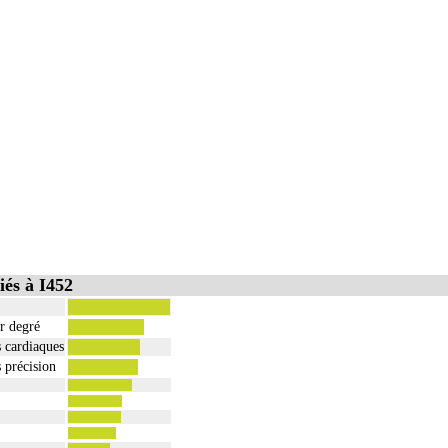
és à I452
r degré
s cardiaques
s précision