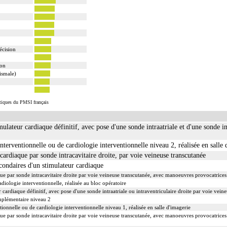
récision
ion
ismale)
istiques du PMSI français
ulateur cardiaque définitif, avec pose d'une sonde intraatriale et d'une sonde in
nterventionnelle ou de cardiologie interventionnelle niveau 2, réalisée en salle 
ardiaque par sonde intracavitaire droite, par voie veineuse transcutanée
econdaires d'un stimulateur cardiaque
e par sonde intracavitaire droite par voie veineuse transcutanée, avec manoeuvres provocatrices d
iologie interventionnelle, réalisée au bloc opératoire
cardiaque définitif, avec pose d'une sonde intraatriale ou intraventriculaire droite par voie vein
mplémentaire niveau 2
ionnelle ou de cardiologie interventionnelle niveau 1, réalisée en salle d'imagerie
e par sonde intracavitaire droite par voie veineuse transcutanée, avec manoeuvres provocatrices d