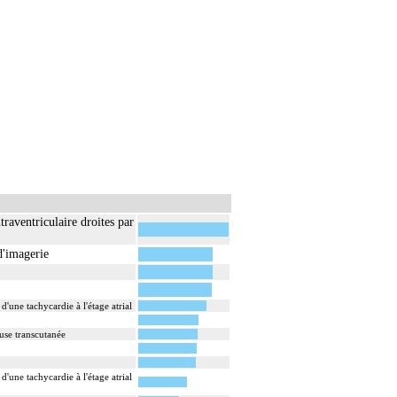
traventriculaire droites par
d'imagerie
'une tachycardie à l'étage atrial
euse transcutanée
'une tachycardie à l'étage atrial