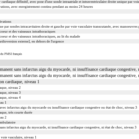
cardiaque définitif, avec pose d'une sonde intraatriale et intraventriculaire droite unique par vo
vations, avec enregistrement continu pendant au moins 24 heures
ivations
e par sondes intracavitaires droite et gauche par voie vasculaire transcutanée, avec manoeuvres 
oeur et des vaisseaux intrathoraciques
oeur et des vaisseaux intrathoraciques, au lit du malade
rdioversion externe], en dehors de l'urgence
s du PMSI français
manent sans infarctus aigu du myocarde, ni insuffisance cardiaque congestive, n
manent sans infarctus aigu du myocarde, ni insuffisance cardiaque congestive, n
ion cardiaque, niveau 1
iaque, niveau 2
iaque, niveau 3
iaque, niveau 4
eau 1
avec infarctus aigu du myocarde ou insuffisance cardiaque congestive ou état de choc, niveau 3
aque, très courte durée
eau 2
ambulatoire
ans infarctus aigu du myocarde, ni insuffisance cardiaque congestive, ni état de choc, niveau 3
 voie vasculaire, niveau 1