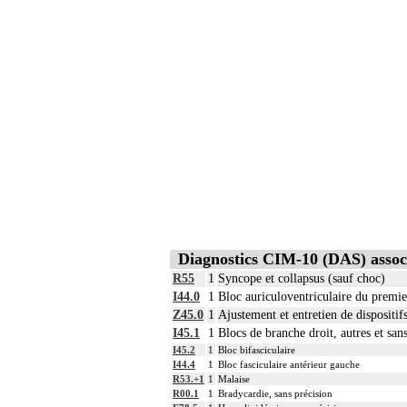
Diagnostics CIM-10 (DAS) associ
R55
1
Syncope et collapsus (sauf choc)
I44.0
1
Bloc auriculoventriculaire du premie
Z45.0
1
Ajustement et entretien de dispositif
I45.1
1
Blocs de branche droit, autres et san
I45.2
1
Bloc bifasciculaire
I44.4
1
Bloc fasciculaire antérieur gauche
R53.+1
1
Malaise
R00.1
1
Bradycardie, sans précision