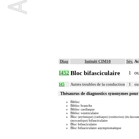
Diag
Intitulé CIM10
Sév.
Ac
Bloc bifasciculaire
I452
1
o
I45
Autres troubles de la conduction
1
ou
Thésaurus de diagnostics synonymes pour
Bibloc
Bibloc branche
Bibloc cardiaque
Bibloc ventriculaire
Bloc
(arythmique)
(cardiaque)
(conduction)
(du faiscea
bifasciculaire
(myocardique)
Bloc bifasciculaire
Bloc bifasciculaire asymptomatique