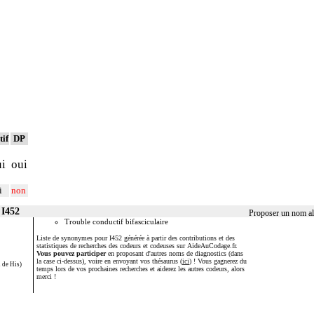
tif
DP
ui
oui
i
non
 I452
Proposer un nom alt
Trouble conductif bifasciculaire
Liste de synonymes pour I452 générée à partir des contributions et des
statistiques de recherches des codeurs et codeuses sur AideAuCodage.fr.
Vous pouvez participer
en proposant d'autres noms de diagnostics (dans
la case ci-dessus), voire en envoyant vos thésaurus (
ici
) ! Vous gagnerez du
u de His)
temps lors de vos prochaines recherches et aiderez les autres codeurs, alors
merci !