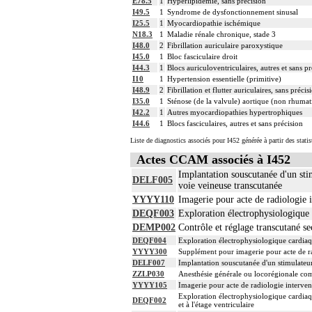
E78.5
1
Hyperlipidémie, sans précision
I49.5
1
Syndrome de dysfonctionnement sinusal
I25.5
1
Myocardiopathie ischémique
N18.3
1
Maladie rénale chronique, stade 3
I48.0
2
Fibrillation auriculaire paroxystique
I45.0
1
Bloc fasciculaire droit
I44.3
1
Blocs auriculoventriculaires, autres et sans p
I10
1
Hypertension essentielle (primitive)
I48.9
2
Fibrillation et flutter auriculaires, sans précis
I35.0
1
Sténose (de la valvule) aortique (non rhumat
I42.2
1
Autres myocardiopathies hypertrophiques
I44.6
1
Blocs fasciculaires, autres et sans précision
Liste de diagnostics associés pour I452 générée à partir des stat
Actes CCAM associés à I452
Implantation souscutanée d'un stim
DELF005
voie veineuse transcutanée
YYYY110
Imagerie pour acte de radiologie i
DEQF003
Exploration électrophysiologique c
DEMP002
Contrôle et réglage transcutané s
DEQF004
Exploration électrophysiologique cardiaqu
YYYY300
Supplément pour imagerie pour acte de rad
DELF007
Implantation souscutanée d'un stimulateur 
ZZLP030
Anesthésie générale ou locorégionale co
YYYY105
Imagerie pour acte de radiologie intervent
Exploration électrophysiologique cardiaqu
DEQF002
et à l'étage ventriculaire