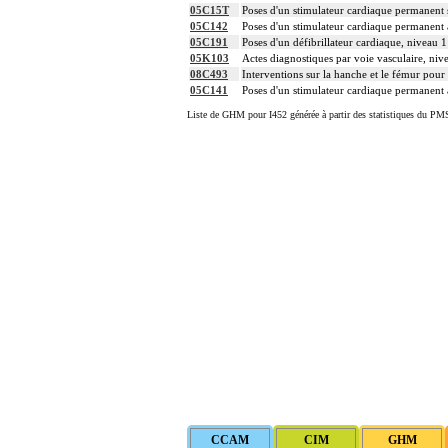
05C15T
Poses d'un stimulateur cardiaque permanent s
05C142
Poses d'un stimulateur cardiaque permanent 
05C191
Poses d'un défibrillateur cardiaque, niveau 1
05K103
Actes diagnostiques par voie vasculaire, niv
08C493
Interventions sur la hanche et le fémur pour
05C141
Poses d'un stimulateur cardiaque permanent 
Liste de GHM pour I452 générée à partir des statistiques du PMS