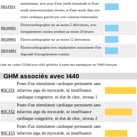
automatique, avec pose d'une sonde intraatriale et d'une
DELF014
sonde intraventriculaire droites, et d'une sonde dans une
veine cardiaque gauche par voie veineuse transcutanée
Électrocardiographie sur au moins 2 dérivations, avec
DEQP005
enregistrement continu pendant au moins 24 heures
DEQP003
Électrocardiographie sur au moins 12 dérivations
Électrocardiographie avec implantation souscutanée d'un
DEQA001
dispositif d'enregistrement continu
Liste de codes CCAM pour I440 générée à partir des statistiques du PMSI français
GHM associés avec I440
Poses d'un stimulateur cardiaque permanent sans
05C151
infarctus aigu du myocarde, ni insuffisance
cardiaque congestive, ni état de choc, niveau 1
Poses d'un stimulateur cardiaque permanent sans
05C152
infarctus aigu du myocarde, ni insuffisance
cardiaque congestive, ni état de choc, niveau 2
Poses d'un stimulateur cardiaque permanent sans
05C153
infarctus aigu du myocarde, ni insuffisance