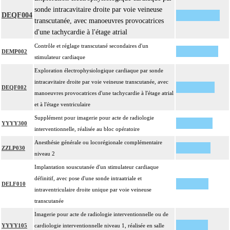
sonde intracavitaire droite par voie veineuse
DEQF004
transcutanée, avec manoeuvres provocatrices
d'une tachycardie à l'étage atrial
Contrôle et réglage transcutané secondaires d'un
DEMP002
stimulateur cardiaque
Exploration électrophysiologique cardiaque par sonde
intracavitaire droite par voie veineuse transcutanée, avec
DEQF002
manoeuvres provocatrices d'une tachycardie à l'étage atrial
et à l'étage ventriculaire
Supplément pour imagerie pour acte de radiologie
YYYY300
interventionnelle, réalisée au bloc opératoire
Anesthésie générale ou locorégionale complémentaire
ZZLP030
niveau 2
Implantation souscutanée d'un stimulateur cardiaque
définitif, avec pose d'une sonde intraatriale et
DELF010
intraventriculaire droite unique par voie veineuse
transcutanée
Imagerie pour acte de radiologie interventionnelle ou de
YYYY105
cardiologie interventionnelle niveau 1, réalisée en salle