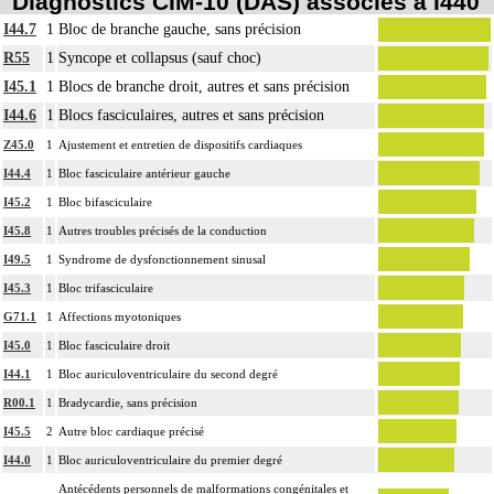
Diagnostics CIM-10 (DAS) associés à I440
I44.7
1
Bloc de branche gauche, sans précision
R55
1
Syncope et collapsus (sauf choc)
I45.1
1
Blocs de branche droit, autres et sans précision
I44.6
1
Blocs fasciculaires, autres et sans précision
Z45.0
1
Ajustement et entretien de dispositifs cardiaques
I44.4
1
Bloc fasciculaire antérieur gauche
I45.2
1
Bloc bifasciculaire
I45.8
1
Autres troubles précisés de la conduction
I49.5
1
Syndrome de dysfonctionnement sinusal
I45.3
1
Bloc trifasciculaire
G71.1
1
Affections myotoniques
I45.0
1
Bloc fasciculaire droit
I44.1
1
Bloc auriculoventriculaire du second degré
R00.1
1
Bradycardie, sans précision
I45.5
2
Autre bloc cardiaque précisé
I44.0
1
Bloc auriculoventriculaire du premier degré
Antécédents personnels de malformations congénitales et