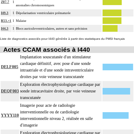
Z87.7
1
anomalies chromosomiques
I49.3
1
Dépolarisation ventriculaire prématurée
R53.+1
1
Malaise
I44.3
1
Blocs auriculoventriculaires, autres et sans précision
Liste de diagnostics associés pour I440 générée à partir des statistiques du PMSI français
Actes CCAM associés à I440
Implantation souscutanée d'un stimulateur
cardiaque définitif, avec pose d'une sonde
DELF005
intraatriale et d'une sonde intraventriculaire
droites par voie veineuse transcutanée
Exploration électrophysiologique cardiaque par
DEQF003
sonde intracavitaire droite, par voie veineuse
transcutanée
Imagerie pour acte de radiologie
interventionnelle ou de cardiologie
YYYY110
interventionnelle niveau 2, réalisée en salle
d'imagerie
Exploration électrophysiologique cardiaque par