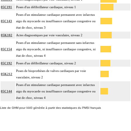
05C191
Poses d'un défibrillateur cardiaque, niveau 1
Poses d'un stimulateur cardiaque permanent avec infarctus
05C143
aigu du myocarde ou insuffisance cardiaque congestive ou
état de choc, niveau 3
05K102
Actes diagnostiques par voie vasculaire, niveau 2
Poses d'un stimulateur cardiaque permanent sans infarctus
05C154
aigu du myocarde, ni insuffisance cardiaque congestive, ni
état de choc, niveau 4
05C192
Poses d'un défibrillateur cardiaque, niveau 2
Poses de bioprothèses de valves cardiaques par voie
05K212
vasculaire, niveau 2
Poses d'un stimulateur cardiaque permanent avec infarctus
05C144
aigu du myocarde ou insuffisance cardiaque congestive ou
état de choc, niveau 4
Liste de GHM pour I440 générée à partir des statistiques du PMSI français