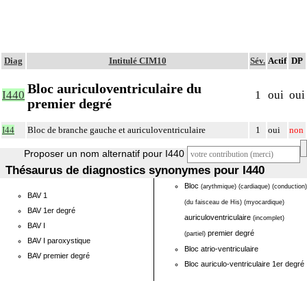
Diag
Intitulé CIM10
Sév.
Actif
DP
Bloc auriculoventriculaire du
I440
1
oui
oui
premier degré
I44
Bloc de branche gauche et auriculoventriculaire
1
oui
non
Proposer un nom alternatif pour I440
Thésaurus de diagnostics synonymes pour I440
Bloc
(arythmique)
(cardiaque)
(conduction)
BAV 1
(du faisceau de His)
(myocardique)
BAV 1er degré
auriculoventriculaire
(incomplet)
BAV I
premier degré
(partiel)
BAV I paroxystique
Bloc atrio-ventriculaire
BAV premier degré
Bloc auriculo-ventriculaire 1er degré