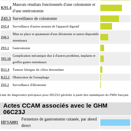
Mauvais résultats fonctionnels d'une colostomie et
K91.4
d'une entérostomie
Z43.3
Surveillance de colostomie
Z43.4
Surveillance d'autres stomies de l'appareil digestif
Mise en place et ajustement d'une iléostomie et autres dispositifs
Z46.5
intestinaux
Z93.1
Gastrostomie
Complication mécanique due à d'autres prothèses, implants et
T85.58
greffes gastro-intestinaux
D12.4
Tumeur bénigne du côlon descendant
K22.2
Obstruction de l'oesophage
Z43.2
Surveillance d'iléostomie
Liste de diagnostics principaux pour 06C23J générée à partir des statistiques du PMSI français
Actes CCAM associés avec le GHM
06C23J
Fermeture de gastrostomie cutanée, par abord
HFSA001
direct