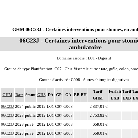
GHM 06C23J - Certaines interventions pour stomies, en amb
06C23J - Certaines interventions pour stomi
ambulatoire
Domaine associé : D01 - Digestif
Groupe de type Planification: C07 - Chir. Viscérale autre : rate, grêle, colon, pro
Groupe d'activité : G008 - Autres chirurgies digestives
Tarif
Forfait
Tarif
Tar
GHM
Date
Statut
GHS
DA
GP
GA
BB
BH
GHM
EXB
EXB
E
06C23J
2024
public
2012
D01
C07
G008
2 837,91 €
06C23J
2023
public
2012
D01
C07
G008
2 753,82 €
06C23J
2023
privé
2012
D01
C07
G008
659,01 €
06C23J
2023
privé
2012
D01
C07
G008
659,01 €