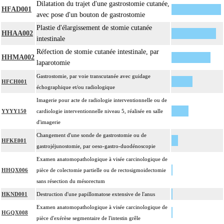
Dilatation du trajet d'une gastrostomie cutanée,
HFAD001
avec pose d'un bouton de gastrostomie
Plastie d'élargissement de stomie cutanée
HHAA002
intestinale
Réfection de stomie cutanée intestinale, par
HHMA002
laparotomie
Gastrostomie, par voie transcutanée avec guidage
HFCH001
échographique et/ou radiologique
Imagerie pour acte de radiologie interventionnelle ou de
YYYY150
cardiologie interventionnelle niveau 5, réalisée en salle
d'imagerie
Changement d'une sonde de gastrostomie ou de
HFKE001
gastrojéjunostomie, par oeso-gastro-duodénoscopie
Examen anatomopathologique à visée carcinologique de
HHQX006
pièce de colectomie partielle ou de rectosigmoidectomie
sans résection du mésorectum
HKND001
Destruction d'une papillomatose extensive de l'anus
Examen anatomopathologique à visée carcinologique de
HGQX008
pièce d'exérèse segmentaire de l'intestin grêle