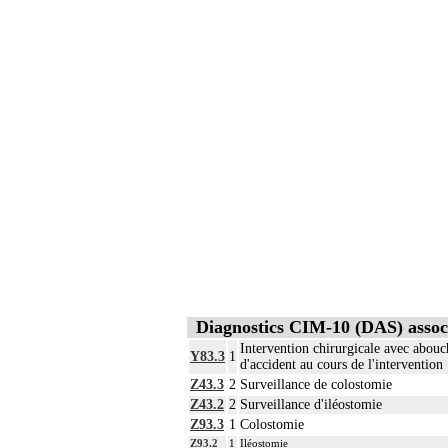
Diagnostics CIM-10 (DAS) assoc
Intervention chirurgicale avec abouc
Y83.3
1
d'accident au cours de l'intervention
Z43.3
2
Surveillance de colostomie
Z43.2
2
Surveillance d'iléostomie
Z93.3
1
Colostomie
Z93.2
1
Iléostomie