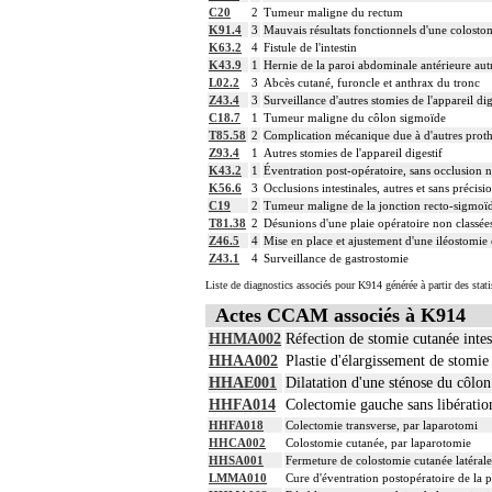
C20
2
Tumeur maligne du rectum
K91.4
3
Mauvais résultats fonctionnels d'une colosto
K63.2
4
Fistule de l'intestin
K43.9
1
Hernie de la paroi abdominale antérieure aut
L02.2
3
Abcès cutané, furoncle et anthrax du tronc
Z43.4
3
Surveillance d'autres stomies de l'appareil dig
C18.7
1
Tumeur maligne du côlon sigmoïde
T85.58
2
Complication mécanique due à d'autres prothè
Z93.4
1
Autres stomies de l'appareil digestif
K43.2
1
Éventration post-opératoire, sans occlusion 
K56.6
3
Occlusions intestinales, autres et sans précisi
C19
2
Tumeur maligne de la jonction recto-sigmoï
T81.38
2
Désunions d'une plaie opératoire non classées 
Z46.5
4
Mise en place et ajustement d'une iléostomie e
Z43.1
4
Surveillance de gastrostomie
Liste de diagnostics associés pour K914 générée à partir des stat
Actes CCAM associés à K914
HHMA002
Réfection de stomie cutanée intes
HHAA002
Plastie d'élargissement de stomie 
HHAE001
Dilatation d'une sténose du côlo
HHFA014
Colectomie gauche sans libération
HHFA018
Colectomie transverse, par laparotomi
HHCA002
Colostomie cutanée, par laparotomie
HHSA001
Fermeture de colostomie cutanée latérale
LMMA010
Cure d'éventration postopératoire de la 