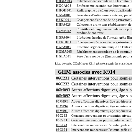
HHMA003
Rétablissement secondaire de la continui
HGCA008
Entérostomie cutanée, par laparotomie
HHQH001
Radiographie du côlon avec opacificatio
HGSA001
Fermeture d'entérostomie cutanée, par ab
HFKD001
Changement d'une sonde de gastrostomie
HHFA026
Colectomie droite sans rétablissement de 
Contrôle radiologique secondaire de posi
HZMP002
produit de contraste
HGPA004
Libération étendue de l'intestin grêle [
HFKH001
Changement d'une sonde de gastrostomie
HGFA003
Résection segmentaire unique de l'intesti
HGMA005
Rétablissement secondaire de la continuité
HGLA001
Pose d'une sonde de jéjunostomie pour a
Liste de codes CCAM pour K914 générée à partir des statistique
GHM associés avec K914
06C231
Certaines interventions pour stomies
06C232
Certaines interventions pour stomies
06M093
Autres affections digestives, âge sup
06M092
Autres affections digestives, âge sup
06M09T
Autres affections digestives, âge supérieur à
06M094
Autres affections digestives, âge supérieur à
06M091
Autres affections digestives, âge supérieur à
06C233
Certaines interventions pour stomies, niveau
06C23J
Certaines interventions pour stomies, en amb
06C073
Interventions mineures sur l'intestin grêle et
06C074
Interventions mineures sur l'intestin grêle et