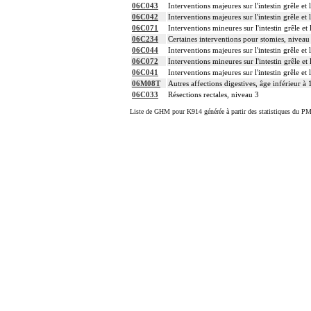
06C043
Interventions majeures sur l'intestin grêle et
06C042
Interventions majeures sur l'intestin grêle et
06C071
Interventions mineures sur l'intestin grêle et
06C234
Certaines interventions pour stomies, niveau
06C044
Interventions majeures sur l'intestin grêle et
06C072
Interventions mineures sur l'intestin grêle et
06C041
Interventions majeures sur l'intestin grêle et
06M08T
Autres affections digestives, âge inférieur à 
06C033
Résections rectales, niveau 3
Liste de GHM pour K914 générée à partir des statistiques du PM