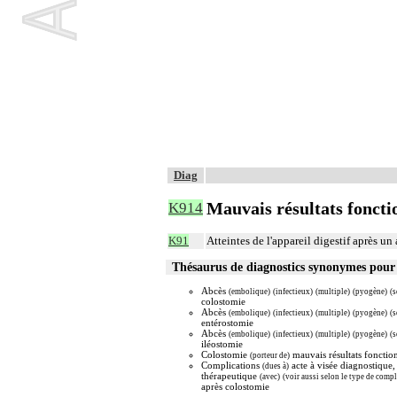
Diag
Mauvais résultats foncti
K914
K91
Atteintes de l'appareil digestif après un
Thésaurus de diagnostics synonymes pou
Abcès
(embolique)
(infectieux)
(multiple)
(pyogène)
(s
colostomie
Abcès
(embolique)
(infectieux)
(multiple)
(pyogène)
(s
entérostomie
Abcès
(embolique)
(infectieux)
(multiple)
(pyogène)
(s
iléostomie
Colostomie
mauvais résultats fonctio
(porteur de)
Complications
acte à visée diagnostique,
(dues à)
thérapeutique
(avec)
(voir aussi selon le type de compl
après colostomie