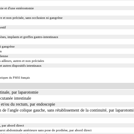
mie et d'une entérostomie
re et non précisée, sans occlusion ni gangrène
estif
ses, implants et greffes gastro-intestinaux
ni gangrène
on
dienne
ailleurs, autres et non précisées
t autres dispositifs intestinaux
istiques du PMSI français
tinale, par laparotomie
cutanée intestinale
n et/ou du rectum, par endoscopie
 de l'angle colique gauche, sans rétablissement de la continuité, par laparotomi
, par abord direct
paroi abdominale antérieure sans pose de prothèse, par abord direct