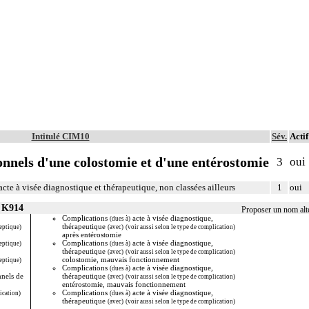
Intitulé CIM10
Sév.
Actif
onnels d'une colostomie et d'une entérostomie
3
oui
 acte à visée diagnostique et thérapeutique, non classées ailleurs
1
oui
r K914
Proposer un nom alt
Complications
acte à visée diagnostique,
mauvais f
(dues à)
thérapeutique
entérosto
eptique)
(avec)
(voir aussi selon le type de complication)
après entérostomie
Complicat
Complications
acte à visée diagnostique,
thérapeut
eptique)
(dues à)
thérapeutique
prolapsus 
(avec)
(voir aussi selon le type de complication)
colostomie, mauvais fonctionnement
Complicat
eptique)
Complications
acte à visée diagnostique,
thérapeut
(dues à)
nnels de
thérapeutique
sténose de
(avec)
(voir aussi selon le type de complication)
entérostomie, mauvais fonctionnement
Complicat
Complications
acte à visée diagnostique,
Complicat
ication)
(dues à)
thérapeutique
Complicat
(avec)
(voir aussi selon le type de complication)