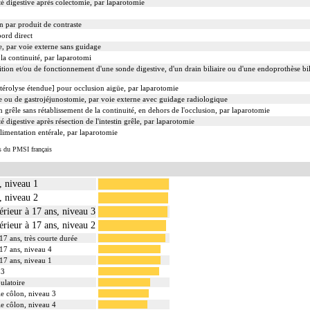
té digestive après colectomie, par laparotomie
n par produit de contraste
ord direct
, par voie externe sans guidage
la continuité, par laparotomi
tion et/ou de fonctionnement d'une sonde digestive, d'un drain biliaire ou d'une endoprothèse bil
Entérolyse étendue] pour occlusion aigüe, par laparotomie
 ou de gastrojéjunostomie, par voie externe avec guidage radiologique
n grêle sans rétablissement de la continuité, en dehors de l'occlusion, par laparotomie
 digestive après résection de l'intestin grêle, par laparotomie
limentation entérale, par laparotomie
s du PMSI français
, niveau 1
, niveau 2
érieur à 17 ans, niveau 3
érieur à 17 ans, niveau 2
 17 ans, très courte durée
 17 ans, niveau 4
 17 ans, niveau 1
 3
ulatoire
 le côlon, niveau 3
 le côlon, niveau 4