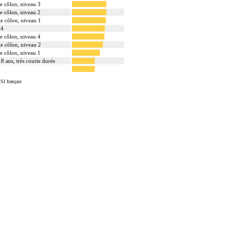
 le côlon, niveau 3
 le côlon, niveau 2
 le côlon, niveau 1
 4
 le côlon, niveau 4
 le côlon, niveau 2
 le côlon, niveau 1
18 ans, très courte durée
SI français