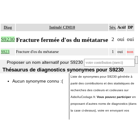
Diag
Intitulé CIM10
Sév.
Actif
DP
Fracture fermée d'os du métatarse
S9230
2
oui
oui
S923
Fracture d'os du métatarse
1
oui
non
Proposer un nom alternatif pour S9230
Thésaurus de diagnostics synonymes pour S9230
Liste de synonymes pour S9230 générée à
Aucun synonyme connu :(
partir des contributions et des statistiques de
recherches des codeurs et codeuses sur
AideAuCodage.fr.
Vous pouvez participer
en
proposant d'autres noms de diagnostics (dans
la case ci-dessus), voire en envoyant vos