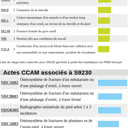
précision
S90.0
1
Contusion de la cheville
Lésion traumatique d'un muscle et d'un tendon long
S96.1
1
extenseur d'un orteil, au niveau de la cheville et du pied
S92.40
2
Fracture fermée du gros orteil
Y96
1
Facteurs liés aux conditions de travail
Conducteur d'un motocycle blessé dans une collision avec
V23.4
1
une automobile ou une camionnette, accident de circulation
Liste de diagnostics associés pour S9230 générée à partir des statistiques du PMSI français
Actes CCAM associés à S9230
Ostéosynthèse de fracture d'un métatarsien ou
NDCA002
d'une phalange d'orteil, à foyer ouvert
Ostéosynthèse de fracture d'un métatarsien ou
NDCB003
d'une phalange d'orteil, à foyer fermé
Radiographie unilatérale du pied selon 1 à 3
NDQK001
incidences
Ostéosynthèse de fractures de plusieurs os de
NDCA003
l'avant-pied, à foyer ouvert