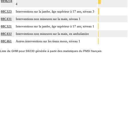
08M234
4
08C323
Interventions sur la jambe, âge supérieur à 17 ans, niveau 3
08C431
Interventions non mineures sur la main, niveau 1
08C321
Interventions sur la jambe, âge supérieur à 17 ans, niveau 1
08C43J
Interventions non mineures sur la main, en ambulatoire
08C461
Autres interventions sur les tissus mous, niveau 1
Liste de GHM pour S9230 générée à partir des statistiques du PMSI français