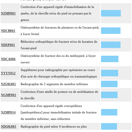
Confection d'un appareil rigide d'immobilisation de la
NZMP003
jambe, de la cheville et/ou du pied ne prenant pas le
genou
Ostéosynthèse de fractures de plusieurs os de l'avant-pied,
NDCB002
à foyer fermé
Réduction orthopédique de fracture et/ou de luxation de
NDEP001
l'avant-pied
Ostéosynthèse de fracture des os du médiopied, à foyer
NDCA006
ouvert
Supplément pour radiographie per opératoire au cours
YYYY012
d'un acte de chirurgie orthopédique ou traumatologique
NZQK005
Radiographie de 2 segments du membre inférieur
Confection d'une attelle de posture ou de mobilisation de
NGMP002
la cheville
Confection d'un appareil rigide cruropédieux
NZMP014
[jambopédieux] pour immobilisation initiale de fracture
du membre inférieur, sans réduction
NDQK003
Radiographie du pied selon 4 incidences ou plus