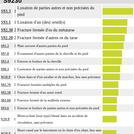
S9230
Luxation de parties autres et non précisées du
S93.3
1
pied
S93.1
1
Luxation d'un (des) orteil(s)
S92.30
2
Fracture fermée d'os du métatarse
S92.20
2
Fracture fermée d'autres os du tarse
S91.3
2
Plaie ouverte d'autres parties du pied
S97.8
2
Écrasement d'autres parties de la cheville et du pied
S93.4
1
Entorse et foulure de la cheville
S90.3
1
Contusion de parties autres et non précisées du pied
W10.9
1
Chute dans et d'un escalier et de marches, lieu sans précision
S92.70
2
Fractures fermées multiples du pied
S92.50
2
Fracture fermée d'un autre orteil
S82.60
2
Fracture fermée de la malléole externe
S93.6
1
Entorse et foulure de parties autres et non précisées du pied
Motocycliste [tout type] blessé dans un accident de
V29.9
1
circulation, sans précision
Heurt causé par le lancement ou la chute d'un objet, lieu sans
W20.9
1