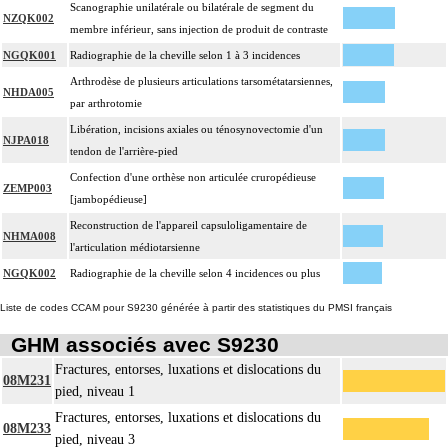
Scanographie unilatérale ou bilatérale de segment du
NZQK002
membre inférieur, sans injection de produit de contraste
NGQK001
Radiographie de la cheville selon 1 à 3 incidences
Arthrodèse de plusieurs articulations tarsométatarsiennes,
NHDA005
par arthrotomie
Libération, incisions axiales ou ténosynovectomie d'un
NJPA018
tendon de l'arrière-pied
Confection d'une orthèse non articulée cruropédieuse
ZEMP003
[jambopédieuse]
Reconstruction de l'appareil capsuloligamentaire de
NHMA008
l'articulation médiotarsienne
NGQK002
Radiographie de la cheville selon 4 incidences ou plus
Liste de codes CCAM pour S9230 générée à partir des statistiques du PMSI français
GHM associés avec S9230
Fractures, entorses, luxations et dislocations du
08M231
pied, niveau 1
Fractures, entorses, luxations et dislocations du
08M233
pied, niveau 3