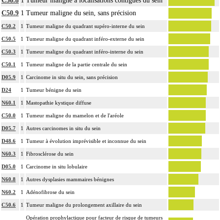
C50.8
1
Tumeur maligne à localisations contiguës du sein
L'examen histopathologique de biopsie inclut : l'échantillonnage, la fixation,
C50.9
1
Tumeur maligne du sein, sans précision
l'inclusion, la préparation microscopique avec une coloration standard à base
d'hémalun ou d'hématoxyline-éosine ou de phloxine avec ou sans safran, avec
C50.2
1
Tumeur maligne du quadrant supéro-interne du sein
ou sans photographie, l'interprétation, les éventuels réexamens aux divers
C50.5
1
Tumeur maligne du quadrant inféro-externe du sein
16.2.6
stades de réalisation, le compte rendu, le codage
C50.3
1
Tumeur maligne du quadrant inféro-interne du sein
Avec ou sans : coloration spéciale
C50.1
1
Tumeur maligne de la partie centrale du sein
coupes sériées
D05.9
1
Carcinome in situ du sein, sans précision
empreinte par apposition cellulaire
Notes
écrasis cellulaire
D24
1
Tumeur bénigne du sein
L'examen anatomopathologique, inclut : l'examen macroscopique et
N60.1
1
Mastopathie kystique diffuse
16.2.6
microscopique de pièce d'exérèse
C50.0
1
Tumeur maligne du mamelon et de l'aréole
L'examen anatomopathologique d'un organe inclut : l'examen du feuillet
D05.7
1
Autres carcinomes in situ du sein
16.2.6
viscéral de son éventuelle séreuse
D48.6
1
Tumeur à évolution imprévisible et inconnue du sein
L'examen anatomopathologique de pièce d'exérèse inclut : l'échantillonnage,
N60.3
1
Fibrosclérose du sein
la fixation, l'inclusion, la préparation microscopique avec une coloration
D05.0
1
Carcinome in situ lobulaire
standard à base d'hémalun ou d'hématoxyline-éosine ou de phloxine avec ou
N60.8
1
Autres dysplasies mammaires bénignes
sans safran, avec ou sans photographie, l'interprétation, les éventuels
16.2.6
réexamens aux divers stades de réalisation, le compte rendu, le codage
N60.2
1
Adénofibrose du sein
Avec ou sans : coloration spéciale
C50.6
1
Tumeur maligne du prolongement axillaire du sein
coupes sériées
Opération prophylactique pour facteur de risque de tumeurs