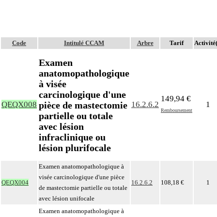
Code
Intitulé CCAM
Arbre
Tarif
Activité(
Examen
anatomopathologique
à visée
carcinologique d'une
149,94 €
pièce de mastectomie
QEQX008
16.2.6.2
1
Remboursement
partielle ou totale
avec lésion
infraclinique ou
lésion plurifocale
Examen anatomopathologique à
visée carcinologique d'une pièce
QEQX004
16.2.6.2
108,18 €
1
de mastectomie partielle ou totale
avec lésion unifocale
Examen anatomopathologique à