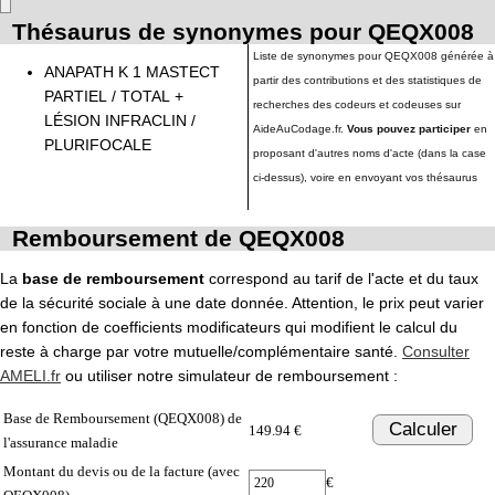
Thésaurus de synonymes pour QEQX008
Liste de synonymes pour QEQX008 générée à
ANAPATH K 1 MASTECT
partir des contributions et des statistiques de
PARTIEL / TOTAL +
recherches des codeurs et codeuses sur
LÉSION INFRACLIN /
AideAuCodage.fr.
Vous pouvez participer
en
PLURIFOCALE
proposant d'autres noms d'acte (dans la case
ci-dessus), voire en envoyant vos thésaurus
Remboursement de QEQX008
La
base de remboursement
correspond au tarif de l'acte et du taux
de la sécurité sociale à une date donnée. Attention, le prix peut varier
en fonction de coefficients modificateurs qui modifient le calcul du
reste à charge par votre mutuelle/complémentaire santé.
Consulter
AMELI.fr
ou utiliser notre simulateur de remboursement :
Base de Remboursement (QEQX008) de
Calculer
149.94 €
l'assurance maladie
Montant du devis ou de la facture (avec
€