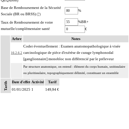
QEQX008)
Base de Remboursement de la Sécurité
%
Sociale (BR ou BRSS)
(?)
%BR+
Taux de Remboursement de votre
mutuelle/complémentaire santé
€
Arbre
Notes
Coder éventuellement : Examen anatomopathologique à visée
carcinologique de pièce d'exérèse de curage lymphonodal
16.2.6.2
[ganglionnaire] monobloc non différencié par le préleveur
Par structure anatomique, on entend : élément du corps humain, unitissulaire
ou pluritissulaire, topographiquement délimité, constituant un ensemble
organisé destiné à remplir un rôle déterminé ou une fonction. Il peut s'agir par
Date d'effet
Activité
Tarif
Tarifs
16.2.6
exemple :
01/01/2025
1
149,94 €
d'un organe : estomac, peau, muscle,
d'une entité concourant à une finalité caractéristique : méninge, séreuse,
d'une région anatomique : médiastin, région rétropéritonéale
Par biopsie, on entend : prélèvement sur une structure anatomique d'un
16.2.6
fragment biopsique ou de fragments biopsiques multiples non distingués les
uns des autres lors du prélèvement.