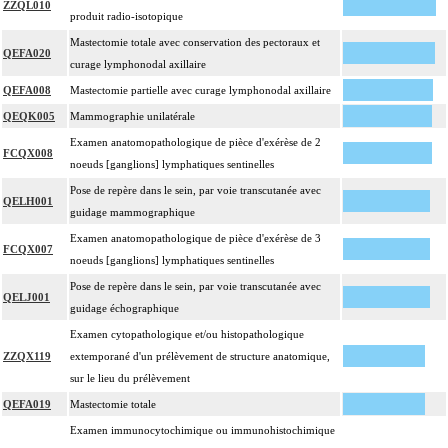
ZZQL010
produit radio-isotopique
- l'auricule (cf chapitre 03)
16
- le nez (cf chapitre 06)
Mastectomie totale avec conservation des pectoraux et
QEFA020
- la lèvre (cf chapitre 07)
curage lymphonodal axillaire
- la région périanale (cf chapitre 07)
QEFA008
Mastectomie partielle avec curage lymphonodal axillaire
- les organes génitaux externes et le périnée (cf chapitre 08)
QEQK005
Mammographie unilatérale
Par atteinte superficielle [susfasciale] de la peau, on entend : toute atteinte de
Examen anatomopathologique de pièce d'exérèse de 2
16
l'épiderme, du derme et/ou du tissu cellulaire souscutané ne dépassant pas le
FCQX008
noeuds [ganglions] lymphatiques sentinelles
fascia superficiel.
Pose de repère dans le sein, par voie transcutanée avec
Par atteinte profonde de la peau et des tissus mous, on entend : atteinte
QELH001
guidage mammographique
16
pluritissulaire de la peau et des tissus mous, atteignant le fascia superficiel
Examen anatomopathologique de pièce d'exérèse de 3
[fasciale] ou le dépassant [sousfasciale].
FCQX007
noeuds [ganglions] lymphatiques sentinelles
Pose de repère dans le sein, par voie transcutanée avec
QELJ001
guidage échographique
Examen cytopathologique et/ou histopathologique
ZZQX119
extemporané d'un prélèvement de structure anatomique,
sur le lieu du prélèvement
QEFA019
Mastectomie totale
Examen immunocytochimique ou immunohistochimique