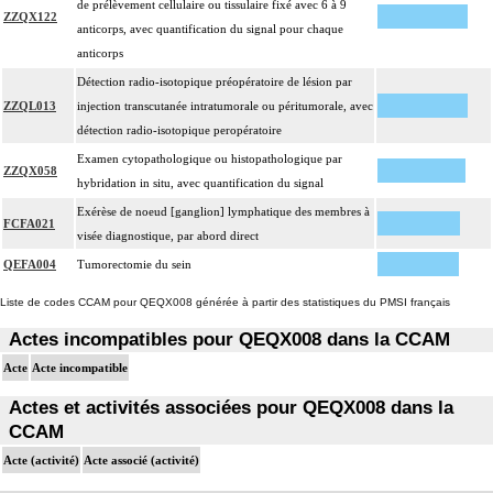
de prélèvement cellulaire ou tissulaire fixé avec 6 à 9
ZZQX122
anticorps, avec quantification du signal pour chaque
anticorps
Détection radio-isotopique préopératoire de lésion par
ZZQL013
injection transcutanée intratumorale ou péritumorale, avec
détection radio-isotopique peropératoire
Examen cytopathologique ou histopathologique par
ZZQX058
hybridation in situ, avec quantification du signal
Exérèse de noeud [ganglion] lymphatique des membres à
FCFA021
visée diagnostique, par abord direct
QEFA004
Tumorectomie du sein
Liste de codes CCAM pour QEQX008 générée à partir des statistiques du PMSI français
Actes incompatibles pour QEQX008 dans la CCAM
Acte
Acte incompatible
Actes et activités associées pour QEQX008 dans la
CCAM
Acte (activité)
Acte associé (activité)