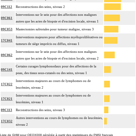
09C112
Reconstructions des seins, niveau 2
Interventions sur le sein pour des affections non malignes
09C061
autres que les actes de biopsie et d'excision locale, niveau 1
09C053
Mastectomies subtotales pour tumeur maligne, niveau 3
Interventions majeures pour affections myéloprolifératives ou
17C041
tumeurs de siège imprécis ou diffus, niveau 1
Interventions sur le sein pour des affections non malignes
09C062
autres que les actes de biopsie et d'excision locale, niveau 2
Certains curages lymphonodaux pour des affections de la
09C141
peau, des tissus sous-cutanés ou des seins, niveau 1
Interventions majeures au cours de lymphomes ou de
17C022
leucémies, niveau 2
Interventions majeures au cours de lymphomes ou de
17C021
leucémies, niveau 1
09C113
Reconstructions des seins, niveau 3
Autres interventions au cours de lymphomes ou de leucémies,
17C032
niveau 2
Liste de GHM pour QEQX008 générée à partir des statistiques du PMSI français