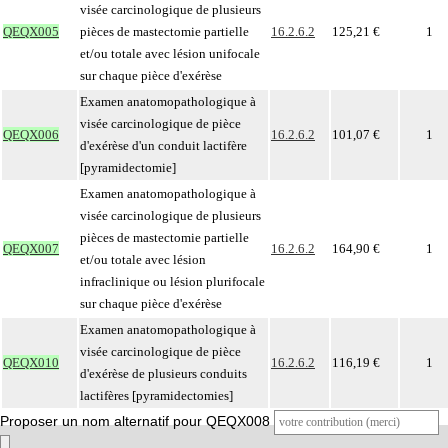
visée carcinologique de plusieurs
QEQX005
pièces de mastectomie partielle
16.2.6.2
125,21 €
1
et/ou totale avec lésion unifocale
sur chaque pièce d'exérèse
Examen anatomopathologique à
visée carcinologique de pièce
QEQX006
16.2.6.2
101,07 €
1
d'exérèse d'un conduit lactifère
[pyramidectomie]
Examen anatomopathologique à
visée carcinologique de plusieurs
pièces de mastectomie partielle
QEQX007
16.2.6.2
164,90 €
1
et/ou totale avec lésion
infraclinique ou lésion plurifocale
sur chaque pièce d'exérèse
Examen anatomopathologique à
visée carcinologique de pièce
QEQX010
16.2.6.2
116,19 €
1
d'exérèse de plusieurs conduits
lactifères [pyramidectomies]
Proposer un nom alternatif pour QEQX008