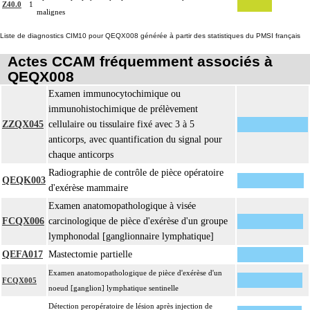
Z40.0
1
empreinte par apposition cellulaire
malignes
écrasis cellulaire
Liste de diagnostics CIM10 pour QEQX008 générée à partir des statistiques du PMSI français
La pièce d'exérèse pour examen anatomopathologique à visée carcinologique
inclut :
Actes CCAM fréquemment associés à
les structures anatomiques ayant un rapport de continuité ou de contiguïté
QEQX008
16.2.6
[organes de voisinage] quel qu'en soit le nombre
Examen immunocytochimique ou
les éventuelles recoupes
immunohistochimique de prélèvement
les noeuds [ganglions] lymphatiques ou groupes lymphonodaux
ZZQX045
cellulaire ou tissulaire fixé avec 3 à 5
[ganglionnaires lymphatiques] satellites non différenciés par le préleveur
anticorps, avec quantification du signal pour
L'examen anatomopathologique à visée carcinologique, inclut : l'examen
chaque anticorps
anatomopathologique de lésion cancéreuse de découverte fortuite lors de
Radiographie de contrôle de pièce opératoire
16.2.6
l'intervention ou de l'examen anatomopathologique
QEQK003
d'exérèse mammaire
À l'exclusion de : examen anatomopathologique de lésion précancéreuse de
Examen anatomopathologique à visée
découverte fortuite lors de l'examen anatomopathologique
FCQX006
carcinologique de pièce d'exérèse d'un groupe
Facturation :
lymphonodal [ganglionnaire lymphatique]
un seul acte peut être facturé que l'exérèse soit monobloc ou en fragments non
16.2.6
QEFA017
Mastectomie partielle
différenciés par le préleveur, partielle ou totale, pour chaque structure
Examen anatomopathologique de pièce d'exérèse d'un
anatomique
FCQX005
noeud [ganglion] lymphatique sentinelle
À l'exclusion de : actes spécifiques sur
Détection peropératoire de lésion après injection de
- la paupière et le sourcil (cf chapitre 02)