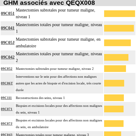
GHM associés avec QEQX008
Mastectomies subtotales pour tumeur maligne,
09C051
niveau 1
Mastectomies totales pour tumeur maligne, niveau
09C041
1
Mastectomies subtotales pour tumeur maligne, en
09C05J
ambulatoire
Mastectomies totales pour tumeur maligne, niveau
09C042
2
09C052
Mastectomies subtotales pour tumeur maligne, niveau 2
Interventions sur le sein pour des affections non malignes
09C06T
autres que les actes de biopsie et d'excision locale, très courte
durée
09C111
Reconstructions des seins, niveau 1
Biopsies et excisions locales pour des affections non malignes
09C071
du sein, niveau 1
Biopsies et excisions locales pour des affections non malignes
09C07J
du sein, en ambulatoire
09C043
Mastectomies totales pour tumeur maligne, niveau 3