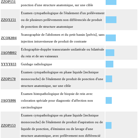
ZZQP151
ponction d'une structure anatomique, sur une cible
Examen cytopathologique de l'étalement d'un prélèvement
ZZQX151
ou de plusieurs prélèvements non différenciés de produit
de ponction de structure anatomique
Scanographie de l'abdomen et du petit bassin [pelvis], sans
ZCQK004
injection intraveineuse de produit de contraste
Echographie-doppler transcutanée unilatérale ou bilatérale
JAQM002
du rein et de ses vaisseaux
YYYY033
Guidage radiologique
Examen cytopathologique en phase liquide [technique
ZZQP170
monocouche] de l'étalement de produit de ponction d'une
structure anatomique, sur une cible
Examen histopathologique de biopsie de rein avec
JAQX006
coloration spéciale pour diagnostic d'affection non
carcinologique
Examen cytopathologique en phase liquide [technique
monocouche] de l'étalement de produit d'aspiration ou de
ZZQP153
liquide de ponction, d'émission ou de lavage d'une
structure anatomique, avec prélèvement non différencié