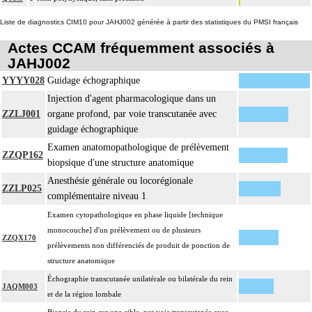
Liste de diagnostics CIM10 pour JAHJ002 générée à partir des statistiques du PMSI français
Actes CCAM fréquemment associés à
JAHJ002
YYYY028
Guidage échographique
Injection d'agent pharmacologique dans un
ZZLJ001
organe profond, par voie transcutanée avec
guidage échographique
Examen anatomopathologique de prélèvement
ZZQP162
biopsique d'une structure anatomique
Anesthésie générale ou locorégionale
ZZLP025
complémentaire niveau 1
Examen cytopathologique en phase liquide [technique
monocouche] d'un prélèvement ou de plusieurs
ZZQX170
prélèvements non différenciés de produit de ponction de
structure anatomique
Échographie transcutanée unilatérale ou bilatérale du rein
JAQM003
et de la région lombale