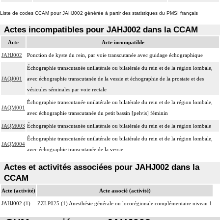
Liste de codes CCAM pour JAHJ002 générée à partir des statistiques du PMSI français
Actes incompatibles pour JAHJ002 dans la CCAM
Acte
Acte incompatible
JAHJ002
Ponction de kyste du rein, par voie transcutanée avec guidage échographique
Échographie transcutanée unilatérale ou bilatérale du rein et de la région lombale,
JAQJ001
avec échographie transcutanée de la vessie et échographie de la prostate et des
vésicules séminales par voie rectale
Échographie transcutanée unilatérale ou bilatérale du rein et de la région lombale,
JAQM001
avec échographie transcutanée du petit bassin [pelvis] féminin
JAQM003
Échographie transcutanée unilatérale ou bilatérale du rein et de la région lombale
Échographie transcutanée unilatérale ou bilatérale du rein et de la région lombale,
JAQM004
avec échographie transcutanée de la vessie
Actes et activités associées pour JAHJ002 dans la
CCAM
Acte (activité)
Acte associé (activité)
JAHJ002 (1)
ZZLP025
(1) Anesthésie générale ou locorégionale complémentaire niveau 1