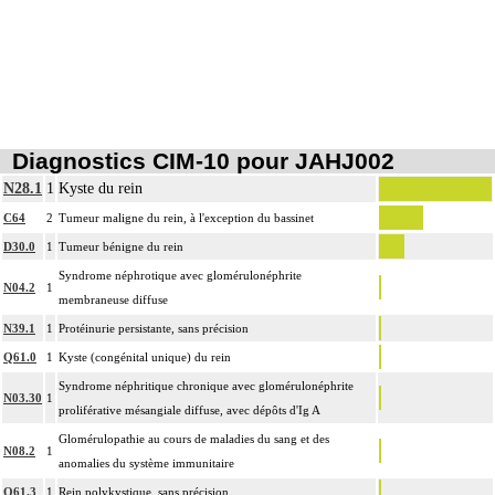
Diagnostics CIM-10 pour JAHJ002
N28.1
1
Kyste du rein
C64
2
Tumeur maligne du rein, à l'exception du bassinet
D30.0
1
Tumeur bénigne du rein
Syndrome néphrotique avec glomérulonéphrite
N04.2
1
membraneuse diffuse
N39.1
1
Protéinurie persistante, sans précision
Q61.0
1
Kyste (congénital unique) du rein
Syndrome néphritique chronique avec glomérulonéphrite
N03.30
1
proliférative mésangiale diffuse, avec dépôts d'Ig A
Glomérulopathie au cours de maladies du sang et des
N08.2
1
anomalies du système immunitaire
Q61.3
1
Rein polykystique, sans précision