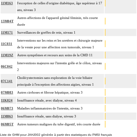
11M163
l'exception de celles d'origine diabétique, âge supérieur à 17
ans, niveau 3
Autres affections de l'appareil génital féminin, très courte
13M04T
durée
11M171
Surveillances de greffes de rein, niveau 1
Interventions sur les reins et les uretères et chirurgie majeure
11C031
de la vessie pour une affection non tumorale, niveau 1
11M19Z
Autres symptômes et recours aux soins de la CMD 11
Interventions majeures sur l'intestin grêle et le côlon, niveau
06C042
2
Cholécystectomies sans exploration de la voie biliaire
07C141
principale à l'exception des affections aigües, niveau 1
07M083
Autres cirrhoses et fibrose hépatique, niveau 3
11K024
Insuffisance rénale, avec dialyse, niveau 4
06M073
Maladies inflammatoires de l'intestin, niveau 3
11M063
Insuffisance rénale, sans dialyse, niveau 3
06M05T
Autres tumeurs malignes du tube digestif, très courte durée
Liste de GHM pour JAHJ002 générée à partir des statistiques du PMSI français