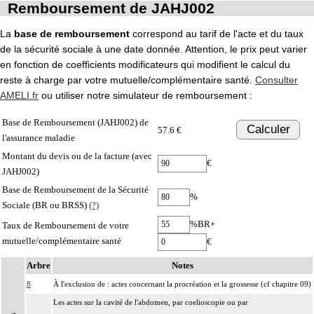
Remboursement de JAHJ002
La
base de remboursement
correspond au tarif de l'acte et du taux
de la sécurité sociale à une date donnée. Attention, le prix peut varier
en fonction de coefficients modificateurs qui modifient le calcul du
reste à charge par votre mutuelle/complémentaire santé.
Consulter
AMELI.fr
ou utiliser notre simulateur de remboursement :
Base de Remboursement (JAHJ002) de
Calculer
57.6 €
l'assurance maladie
Montant du devis ou de la facture (avec
€
JAHJ002)
Base de Remboursement de la Sécurité
%
Sociale (BR ou BRSS)
(?)
%BR+
Taux de Remboursement de votre
mutuelle/complémentaire santé
€
Arbre
Notes
8
À l'exclusion de : actes concernant la procréation et la grossesse (cf chapitre 09)
Les actes sur la cavité de l'abdomen, par coelioscopie ou par