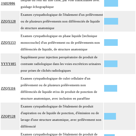
Biopsie du rein sur une cible, par voie transcutanée avec
JAHJ006
guidage échographique
Examen cytopathologique de l'étalement d'un prélèvement
ZZQX128
ou de plusieurs prélèvements non différenciés de liquide
de structure anatomique
Examen cytopathologique en phase liquide [technique
ZZQX153
monocouche] d'un prélèvement ou de prélèvements non
différenciés de liquide, de structure anatomique
Supplément pour injection peropératoire de produit de
YYYY405
contraste radiologique dans les voies excrétrices urinaires
pour prises de clichés radiologiques
Examen cytopathologique de culot cellulaire d'un
prélèvement ou de plusieurs prélèvements non
ZZQX116
différenciés de liquide et/ou de produit de ponction de
structure anatomique, avec inclusion en paraffine
Examen cytopathologique de l'étalement de produit
d'aspiration ou de liquide de ponction, d'émission ou de
ZZQP128
lavage d'une structure anatomique, avec prélèvement non
différencié
Examen cytopathologique de l'étalement de produit de