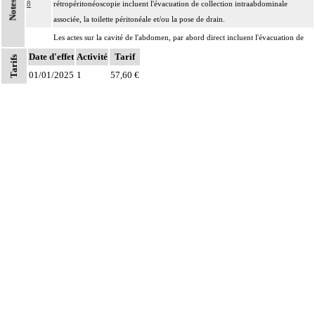
Notes
8
rétropéritonéoscopie incluent l'évacuation de collection intraabdominale
associée, la toilette péritonéale et/ou la pose de drain.
Les actes sur la cavité de l'abdomen, par abord direct incluent l'évacuation de
8
collection intraabdominale associée, la toilette péritonéale et/ou la pose de
Date d'effet
Activité
Tarif
Tarifs
drain.
01/01/2025
1
57,60 €