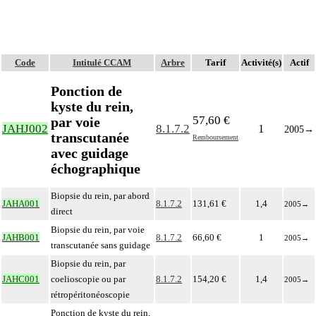
Code
Intitulé CCAM
Arbre
Tarif
Activité(s)
Actif
Ponction de
kyste du rein,
57,60 €
par voie
JAHJ002
8.1.7.2
1
2005
→
transcutanée
Remboursement
avec guidage
échographique
Biopsie du rein, par abord
JAHA001
8.1.7.2
131,61 €
1,4
2005
→
direct
Biopsie du rein, par voie
JAHB001
8.1.7.2
66,60 €
1
2005
→
transcutanée sans guidage
Biopsie du rein, par
JAHC001
coelioscopie ou par
8.1.7.2
154,20 €
1,4
2005
→
rétropéritonéoscopie
Ponction de kyste du rein,