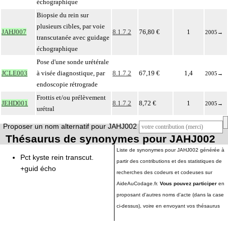
échographique
Biopsie du rein sur
plusieurs cibles, par voie
JAHJ007
8.1.7.2
76,80 €
1
2005
→
transcutanée avec guidage
échographique
Pose d'une sonde urétérale
JCLE003
à visée diagnostique, par
8.1.7.2
67,19 €
1,4
2005
→
endoscopie rétrograde
Frottis et/ou prélèvement
JEHD001
8.1.7.2
8,72 €
1
2005
→
urétral
Proposer un nom alternatif pour JAHJ002
Thésaurus de synonymes pour JAHJ002
Liste de synonymes pour JAHJ002 générée à
Pct kyste rein transcut.
partir des contributions et des statistiques de
+guid écho
recherches des codeurs et codeuses sur
AideAuCodage.fr.
Vous pouvez participer
en
proposant d'autres noms d'acte (dans la case
ci-dessus), voire en envoyant vos thésaurus