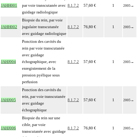
JAHH001
par voie transcutanée avec
8.1.7.2
57,60 €
1
2005
→
guidage radiologique
Biopsie du rein, par voie
JAHH002
jugulaire transcutanée
8.1.7.2
76,80 €
1
2005
→
avec guidage radiologique
Ponction des cavités du
rein par voie transcutanée
avec guidage
JAHJ004
échographique, avec
8.1.7.2
57,60 €
1
2005
→
enregistrement de la
pression pyélique sous
perfusion
Ponction des cavités du
rein, par voie transcutanée
JAHJ005
8.1.7.2
57,60 €
1
2005
→
avec guidage
échographique
Biopsie du rein sur une
cible, par voie
JAHJ006
8.1.7.2
76,80 €
1
2005
→
transcutanée avec guidage