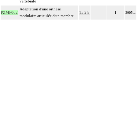
vertébrale
Adaptation d'une orthèse
PZMP002
15.2.9
1
2005
→
modulaire articulée d'un membre