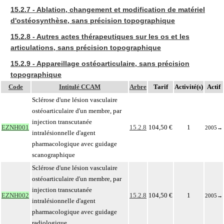
15.2.7 - Ablation, changement et modification de matériel
d'ostéosynthèse, sans précision topographique
15.2.8 - Autres actes thérapeutiques sur les os et les
articulations, sans précision topographique
15.2.9 - Appareillage ostéoarticulaire, sans précision
topographique
Code
Intitulé CCAM
Arbre
Tarif
Activité(s)
Actif
Sclérose d'une lésion vasculaire
ostéoarticulaire d'un membre, par
injection transcutanée
EZNH001
15.2.8
104,50 €
1
2005
→
intralésionnelle d'agent
pharmacologique avec guidage
scanographique
Sclérose d'une lésion vasculaire
ostéoarticulaire d'un membre, par
injection transcutanée
EZNH002
15.2.8
104,50 €
1
2005
→
intralésionnelle d'agent
pharmacologique avec guidage
radiologique