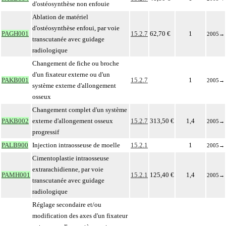
d'ostéosynthèse non enfouie
Ablation de matériel
d'ostéosynthèse enfoui, par voie
PAGH001
15.2.7
62,70 €
1
2005
→
transcutanée avec guidage
radiologique
Changement de fiche ou broche
d'un fixateur externe ou d'un
PAKB001
15.2.7
1
2005
→
système externe d'allongement
osseux
Changement complet d'un système
PAKB002
externe d'allongement osseux
15.2.7
313,50 €
1,4
2005
→
progressif
PALB900
Injection intraosseuse de moelle
15.2.1
1
2005
→
Cimentoplastie intraosseuse
extrarachidienne, par voie
PAMH001
15.2.1
125,40 €
1,4
2005
→
transcutanée avec guidage
radiologique
Réglage secondaire et/ou
modification des axes d'un fixateur