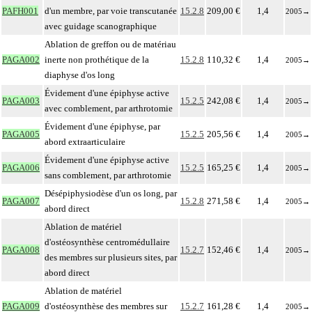
PAFH001
d'un membre, par voie transcutanée
15.2.8
209,00 €
1,4
2005
→
avec guidage scanographique
Ablation de greffon ou de matériau
PAGA002
inerte non prothétique de la
15.2.8
110,32 €
1,4
2005
→
diaphyse d'os long
Évidement d'une épiphyse active
PAGA003
15.2.5
242,08 €
1,4
2005
→
avec comblement, par arthrotomie
Évidement d'une épiphyse, par
PAGA005
15.2.5
205,56 €
1,4
2005
→
abord extraarticulaire
Évidement d'une épiphyse active
PAGA006
15.2.5
165,25 €
1,4
2005
→
sans comblement, par arthrotomie
Désépiphysiodèse d'un os long, par
PAGA007
15.2.8
271,58 €
1,4
2005
→
abord direct
Ablation de matériel
d'ostéosynthèse centromédullaire
PAGA008
15.2.7
152,46 €
1,4
2005
→
des membres sur plusieurs sites, par
abord direct
Ablation de matériel
PAGA009
d'ostéosynthèse des membres sur
15.2.7
161,28 €
1,4
2005
→