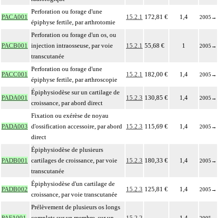
Perforation ou forage d'une
PACA001
15.2.1
172,81 €
1,4
2005
→
épiphyse fertile, par arthrotomie
Perforation ou forage d'un os, ou
PACB001
injection intraosseuse, par voie
15.2.1
55,68 €
1
2005
→
transcutanée
Perforation ou forage d'une
PACC001
15.2.1
182,00 €
1,4
2005
→
épiphyse fertile, par arthroscopie
Épiphysiodèse sur un cartilage de
PADA001
15.2.3
130,85 €
1,4
2005
→
croissance, par abord direct
Fixation ou exérèse de noyau
PADA003
d'ossification accessoire, par abord
15.2.3
115,69 €
1,4
2005
→
direct
Épiphysiodèse de plusieurs
PADB001
cartilages de croissance, par voie
15.2.3
180,33 €
1,4
2005
→
transcutanée
Épiphysiodèse d'un cartilage de
PADB002
15.2.3
125,81 €
1,4
2005
→
croissance, par voie transcutanée
Prélèvement de plusieurs os longs
PAFA001
complets sur un membre, sur un
15.2.2
1,4
2005
→