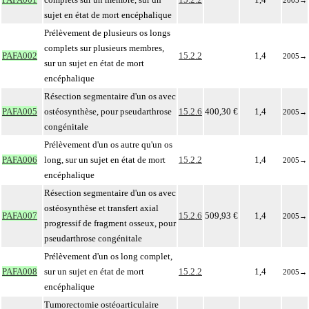
sujet en état de mort encéphalique
Prélèvement de plusieurs os longs
complets sur plusieurs membres,
PAFA002
15.2.2
1,4
2005
→
sur un sujet en état de mort
encéphalique
Résection segmentaire d'un os avec
PAFA005
ostéosynthèse, pour pseudarthrose
15.2.6
400,30 €
1,4
2005
→
congénitale
Prélèvement d'un os autre qu'un os
PAFA006
long, sur un sujet en état de mort
15.2.2
1,4
2005
→
encéphalique
Résection segmentaire d'un os avec
ostéosynthèse et transfert axial
PAFA007
15.2.6
509,93 €
1,4
2005
→
progressif de fragment osseux, pour
pseudarthrose congénitale
Prélèvement d'un os long complet,
PAFA008
sur un sujet en état de mort
15.2.2
1,4
2005
→
encéphalique
Tumorectomie ostéoarticulaire