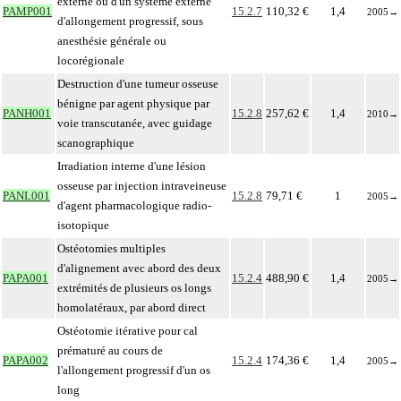
externe ou d'un système externe
PAMP001
15.2.7
110,32 €
1,4
2005
→
d'allongement progressif, sous
anesthésie générale ou
locorégionale
Destruction d'une tumeur osseuse
bénigne par agent physique par
PANH001
15.2.8
257,62 €
1,4
2010
→
voie transcutanée, avec guidage
scanographique
Irradiation interne d'une lésion
osseuse par injection intraveineuse
PANL001
15.2.8
79,71 €
1
2005
→
d'agent pharmacologique radio-
isotopique
Ostéotomies multiples
d'alignement avec abord des deux
PAPA001
15.2.4
488,90 €
1,4
2005
→
extrémités de plusieurs os longs
homolatéraux, par abord direct
Ostéotomie itérative pour cal
prématuré au cours de
PAPA002
15.2.4
174,36 €
1,4
2005
→
l'allongement progressif d'un os
long