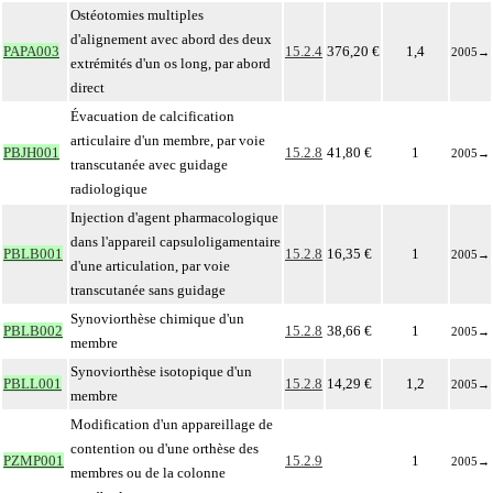
Ostéotomies multiples
d'alignement avec abord des deux
PAPA003
15.2.4
376,20 €
1,4
2005
→
extrémités d'un os long, par abord
direct
Évacuation de calcification
articulaire d'un membre, par voie
PBJH001
15.2.8
41,80 €
1
2005
→
transcutanée avec guidage
radiologique
Injection d'agent pharmacologique
dans l'appareil capsuloligamentaire
PBLB001
15.2.8
16,35 €
1
2005
→
d'une articulation, par voie
transcutanée sans guidage
Synoviorthèse chimique d'un
PBLB002
15.2.8
38,66 €
1
2005
→
membre
Synoviorthèse isotopique d'un
PBLL001
15.2.8
14,29 €
1,2
2005
→
membre
Modification d'un appareillage de
contention ou d'une orthèse des
PZMP001
15.2.9
1
2005
→
membres ou de la colonne