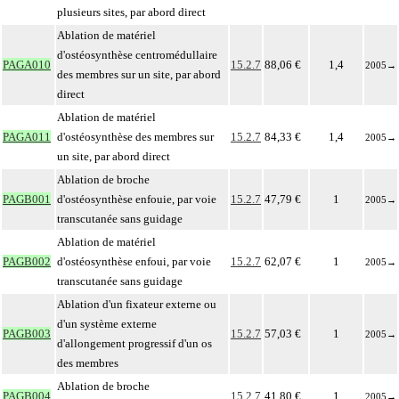
plusieurs sites, par abord direct
Ablation de matériel
d'ostéosynthèse centromédullaire
PAGA010
15.2.7
88,06 €
1,4
2005
→
des membres sur un site, par abord
direct
Ablation de matériel
PAGA011
d'ostéosynthèse des membres sur
15.2.7
84,33 €
1,4
2005
→
un site, par abord direct
Ablation de broche
PAGB001
d'ostéosynthèse enfouie, par voie
15.2.7
47,79 €
1
2005
→
transcutanée sans guidage
Ablation de matériel
PAGB002
d'ostéosynthèse enfoui, par voie
15.2.7
62,07 €
1
2005
→
transcutanée sans guidage
Ablation d'un fixateur externe ou
d'un système externe
PAGB003
15.2.7
57,03 €
1
2005
→
d'allongement progressif d'un os
des membres
Ablation de broche
PAGB004
15.2.7
41,80 €
1
2005
→