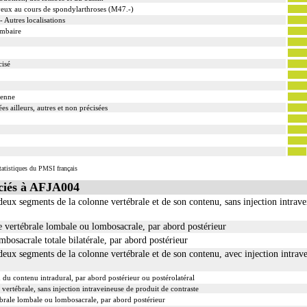
veux au cours de spondylarthroses (M47.-)
- Autres localisations
ombaire
cisé
ienne
s ailleurs, autres et non précisées
tatistiques du PMSI français
iés à AFJA004
x segments de la colonne vertébrale et de son contenu, sans injection intrave
ne vertébrale lombale ou lombosacrale, par abord postérieur
osacrale totale bilatérale, par abord postérieur
x segments de la colonne vertébrale et de son contenu, avec injection intrave
du contenu intradural, par abord postérieur ou postérolatéral
ertébrale, sans injection intraveineuse de produit de contraste
ébrale lombale ou lombosacrale, par abord postérieur