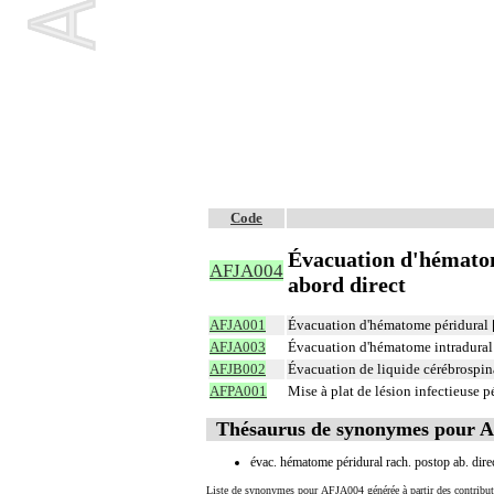
Code
Évacuation d'hématom
AFJA004
abord direct
AFJA001
Évacuation d'hématome péridural [é
AFJA003
Évacuation d'hématome intradural 
AFJB002
Évacuation de liquide cérébrospin
AFPA001
Mise à plat de lésion infectieuse p
Thésaurus de synonymes pour 
évac. hématome péridural rach. postop ab. dire
Liste de synonymes pour AFJA004 générée à partir des contribut