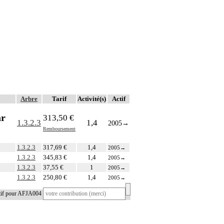
Arbre
Tarif
Activité(s)
Actif
ar
313,50 €
1.3.2.3
1,4
2005
→
Remboursement
1.3.2.3
317,69 €
1,4
2005
→
1.3.2.3
345,83 €
1,4
2005
→
1.3.2.3
37,55 €
1
2005
→
1.3.2.3
250,80 €
1,4
2005
→
atif pour AFJA004