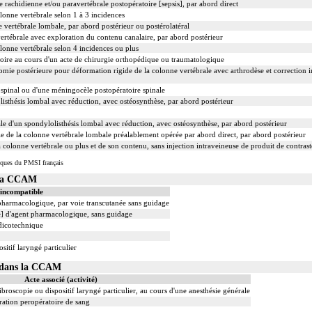
le rachidienne et/ou paravertébrale postopératoire [sepsis], par abord direct
onne vertébrale selon 1 à 3 incidences
e vertébrale lombale, par abord postérieur ou postérolatéral
ertébrale avec exploration du contenu canalaire, par abord postérieur
onne vertébrale selon 4 incidences ou plus
oire au cours d'un acte de chirurgie orthopédique ou traumatologique
tomie postérieure pour déformation rigide de la colonne vertébrale avec arthrodèse et correction i
ospinal ou d'une méningocèle postopératoire spinale
isthésis lombal avec réduction, avec ostéosynthèse, par abord postérieur
ale d'un spondylolisthésis lombal avec réduction, avec ostéosynthèse, par abord postérieur
le de la colonne vertébrale lombale préalablement opérée par abord direct, par abord postérieur
olonne vertébrale ou plus et de son contenu, sans injection intraveineuse de produit de contrast
iques du PMSI français
 la CCAM
 incompatible
 pharmacologique, par voie transcutanée sans guidage
le] d'agent pharmacologique, sans guidage
dicotechnique
sitif laryngé particulier
4 dans la CCAM
Acte associé (activité)
ibroscopie ou dispositif laryngé particulier, au cours d'une anesthésie générale
ation peropératoire de sang