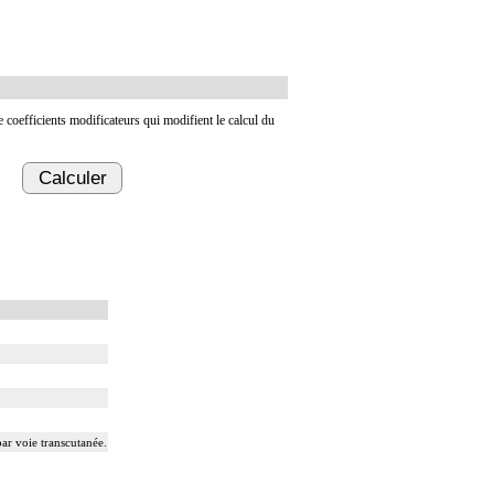
de coefficients modificateurs qui modifient le calcul du
Calculer
ar voie transcutanée.