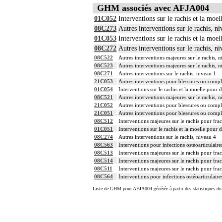
GHM associés avec AFJA004
01C052
Interventions sur le rachis et la moe
08C273
Autres interventions sur le rachis, ni
01C053
Interventions sur le rachis et la moe
08C272
Autres interventions sur le rachis, ni
08C522
Autres interventions majeures sur le rachis, 
08C523
Autres interventions majeures sur le rachis, 
08C271
Autres interventions sur le rachis, niveau 1
21C053
Autres interventions pour blessures ou compli
01C054
Interventions sur le rachis et la moelle pour 
08C521
Autres interventions majeures sur le rachis, 
21C052
Autres interventions pour blessures ou compli
21C051
Autres interventions pour blessures ou compli
08C512
Interventions majeures sur le rachis pour frac
01C051
Interventions sur le rachis et la moelle pour 
08C274
Autres interventions sur le rachis, niveau 4
08C563
Interventions pour infections ostéoarticulaire
08C513
Interventions majeures sur le rachis pour frac
08C514
Interventions majeures sur le rachis pour frac
08C511
Interventions majeures sur le rachis pour frac
08C564
Interventions pour infections ostéoarticulaire
Liste de GHM pour AFJA004 générée à partir des statistiques d