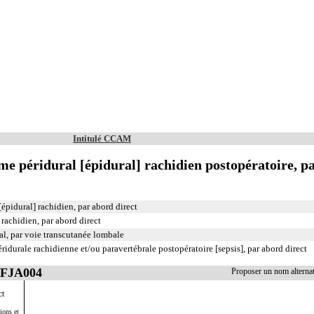
Intitulé CCAM
e péridural [épidural] rachidien postopératoire, p
pidural] rachidien, par abord direct
rachidien, par abord direct
al, par voie transcutanée lombale
éridurale rachidienne et/ou paravertébrale postopératoire [sepsis], par abord direct
AFJA004
Proposer un nom altern
ct
ions et