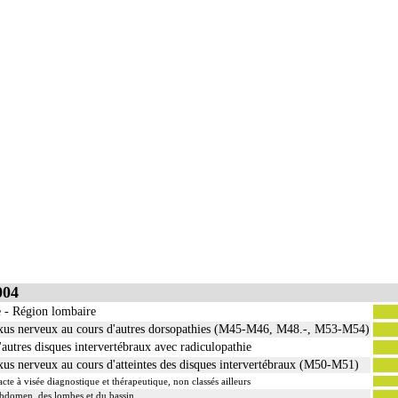
004
e - Région lombaire
lexus nerveux au cours d'autres dorsopathies (M45-M46, M48.-, M53-M54)
'autres disques intervertébraux avec radiculopathie
xus nerveux au cours d'atteintes des disques intervertébraux (M50-M51)
 à visée diagnostique et thérapeutique, non classés ailleurs
'abdomen, des lombes et du bassin