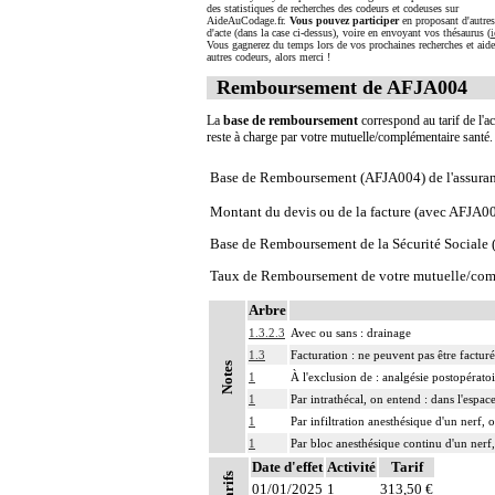
des statistiques de recherches des codeurs et codeuses sur
AideAuCodage.fr.
Vous pouvez participer
en proposant d'autre
d'acte (dans la case ci-dessus), voire en envoyant vos thésaurus (
i
Vous gagnerez du temps lors de vos prochaines recherches et aide
autres codeurs, alors merci !
Remboursement de AFJA004
La
base de remboursement
correspond au tarif de l'ac
reste à charge par votre mutuelle/complémentaire santé
Base de Remboursement (AFJA004) de l'assura
Montant du devis ou de la facture (avec AFJA0
Base de Remboursement de la Sécurité Social
Taux de Remboursement de votre mutuelle/com
Arbre
1.3.2.3
Avec ou sans : drainage
1.3
Facturation : ne peuvent pas être factur
Notes
1
À l'exclusion de : analgésie postopératoi
1
Par intrathécal, on entend : dans l'espa
1
Par infiltration anesthésique d'un nerf,
1
Par bloc anesthésique continu d'un nerf,
Date d'effet
Activité
Tarif
Tarifs
01/01/2025
1
313,50 €