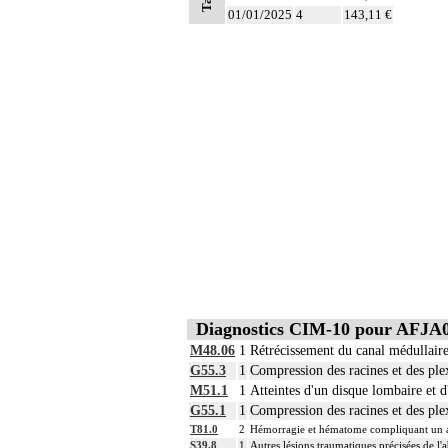
01/01/2025
4
143,11 €
Diagnostics CIM-10 pour AFJA
M48.06
1
Rétrécissement du canal médullair
G55.3
1
Compression des racines et des p
M51.1
1
Atteintes d'un disque lombaire et d
G55.1
1
Compression des racines et des ple
T81.0
2
Hémorragie et hématome compliquant un acte
S39.8
1
Autres lésions traumatiques précisées de l