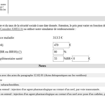
s noms
ci
) !
rez les
te et du taux de la sécurité sociale à une date donnée. Attention, le prix peut varier en fonction 
.
Consulter AMELI.fr
ou utiliser notre simulateur de remboursement :
nce maladie
313.5 €
04)
€
e (BR ou BRSS)
(?)
%
plémentaire santé
%BR+
€
Notes
és avec des actes du paragraphe 12.02.01 (Actes thérapeutiques sur les vertèbres)
re
ce subarachnoïdien.
 on entend : injection d'un agent pharmacologique au contact d'un nerf, par voie transcutanée.
 on entend : injection d'un agent pharmacologique au contact d'un nerf avec pose d'un cathéter, p