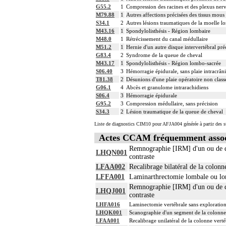
G55.2
1
Compression des racines et des plexus ner
M79.88
1
Autres affections précisées des tissus mous 
S34.1
2
Autres lésions traumatiques de la moelle l
M43.16
1
Spondylolisthésis - Région lombaire
M48.0
1
Rétrécissement du canal médullaire
M51.2
1
Hernie d'un autre disque intervertébral pré
G83.4
2
Syndrome de la queue de cheval
M43.17
1
Spondylolisthésis - Région lombo-sacrée
S06.40
3
Hémorragie épidurale, sans plaie intracrân
T81.38
2
Désunions d'une plaie opératoire non classée
G06.1
4
Abcès et granulome intrarachidiens
S06.4
3
Hémorragie épidurale
G95.2
3
Compression médullaire, sans précision
S34.3
2
Lésion traumatique de la queue de cheval
Liste de diagnostics CIM10 pour AFJA004 générée à partir des s
Actes CCAM fréquemment assoc
Remnographie [IRM] d'un ou de deu
LHQN001
contraste
LFAA002
Recalibrage bilatéral de la colon
LFFA001
Laminarthrectomie lombale ou lomb
Remnographie [IRM] d'un ou de deu
LHQJ001
contraste
LHFA016
Laminectomie vertébrale sans exploration 
LHQK001
Scanographie d'un segment de la colonne v
LFAA001
Recalibrage unilatéral de la colonne vert