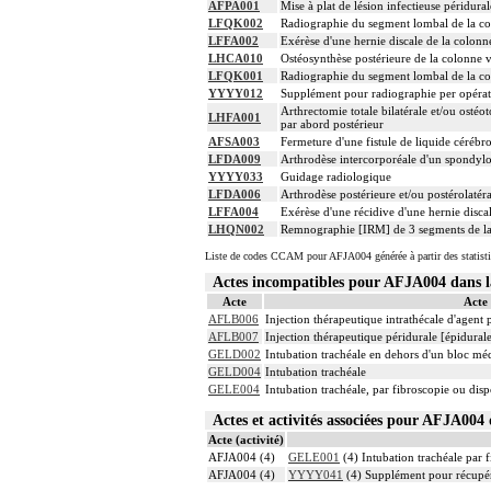
AFPA001
Mise à plat de lésion infectieuse péridura
LFQK002
Radiographie du segment lombal de la col
LFFA002
Exérèse d'une hernie discale de la colonn
LHCA010
Ostéosynthèse postérieure de la colonne v
LFQK001
Radiographie du segment lombal de la col
YYYY012
Supplément pour radiographie per opérat
Arthrectomie totale bilatérale et/ou ostéo
LHFA001
par abord postérieur
AFSA003
Fermeture d'une fistule de liquide cérébr
LFDA009
Arthrodèse intercorporéale d'un spondylol
YYYY033
Guidage radiologique
LFDA006
Arthrodèse postérieure et/ou postérolatér
LFFA004
Exérèse d'une récidive d'une hernie disca
LHQN002
Remnographie [IRM] de 3 segments de la c
Liste de codes CCAM pour AFJA004 générée à partir des statist
Actes incompatibles pour AFJA004 dans
Acte
Acte
AFLB006
Injection thérapeutique intrathécale d'agent
AFLB007
Injection thérapeutique péridurale [épidura
GELD002
Intubation trachéale en dehors d'un bloc mé
GELD004
Intubation trachéale
GELE004
Intubation trachéale, par fibroscopie ou dispo
Actes et activités associées pour AFJA00
Acte (activité)
AFJA004 (4)
GELE001
(4) Intubation trachéale par f
AFJA004 (4)
YYYY041
(4) Supplément pour récupér