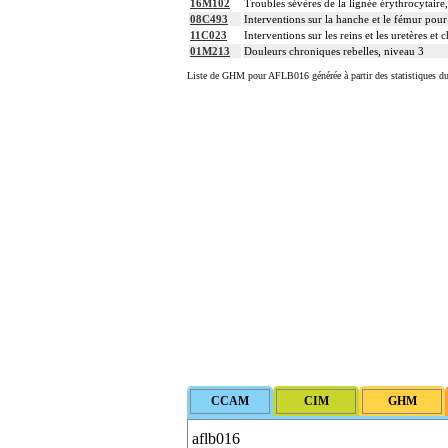
16M102
Troubles sévères de la lignée érythrocytaire
08C493
Interventions sur la hanche et le fémur pour
11C023
Interventions sur les reins et les uretères e
01M213
Douleurs chroniques rebelles, niveau 3
Liste de GHM pour AFLB016 générée à partir des statistiques d