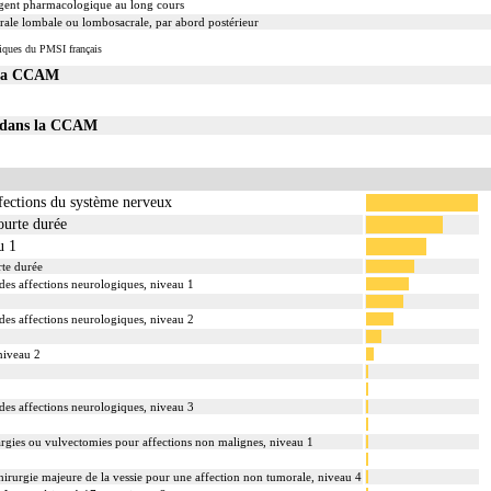
'agent pharmacologique au long cours
brale lombale ou lombosacrale, par abord postérieur
iques du PMSI français
 la CCAM
16 dans la CCAM
ffections du système nerveux
ourte durée
u 1
rte durée
r des affections neurologiques, niveau 1
r des affections neurologiques, niveau 2
 niveau 2
r des affections neurologiques, niveau 3
argies ou vulvectomies pour affections non malignes, niveau 1
t chirurgie majeure de la vessie pour une affection non tumorale, niveau 4