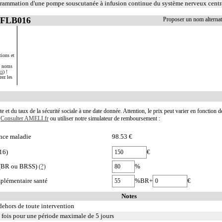
rammation d'une pompe souscutanée à infusion continue du système nerveux centr
AFLB016
Proposer un nom altern
ions et
s noms
ci
) !
rez les
te et du taux de la sécurité sociale à une date donnée. Attention, le prix peut varier en fonction 
.
Consulter AMELI.fr
ou utiliser notre simulateur de remboursement :
nce maladie
98.53 €
16)
€
e (BR ou BRSS)
(?)
%
plémentaire santé
%BR+
€
Notes
 dehors de toute intervention
e fois pour une période maximale de 5 jours