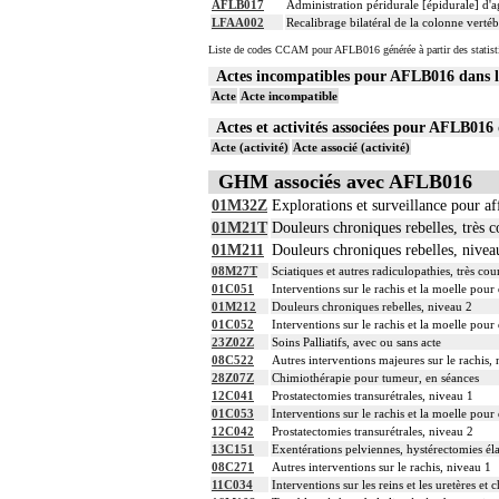
AFLB017
Administration péridurale [épidurale] d
LFAA002
Recalibrage bilatéral de la colonne verté
Liste de codes CCAM pour AFLB016 générée à partir des statist
Actes incompatibles pour AFLB016 dans
Acte
Acte incompatible
Actes et activités associées pour AFLB0
Acte (activité)
Acte associé (activité)
GHM associés avec AFLB016
01M32Z
Explorations et surveillance pour a
01M21T
Douleurs chroniques rebelles, très c
01M211
Douleurs chroniques rebelles, nivea
08M27T
Sciatiques et autres radiculopathies, très cou
01C051
Interventions sur le rachis et la moelle pou
01M212
Douleurs chroniques rebelles, niveau 2
01C052
Interventions sur le rachis et la moelle pou
23Z02Z
Soins Palliatifs, avec ou sans acte
08C522
Autres interventions majeures sur le rachis,
28Z07Z
Chimiothérapie pour tumeur, en séances
12C041
Prostatectomies transurétrales, niveau 1
01C053
Interventions sur le rachis et la moelle pou
12C042
Prostatectomies transurétrales, niveau 2
13C151
Exentérations pelviennes, hystérectomies él
08C271
Autres interventions sur le rachis, niveau 1
11C034
Interventions sur les reins et les uretères e