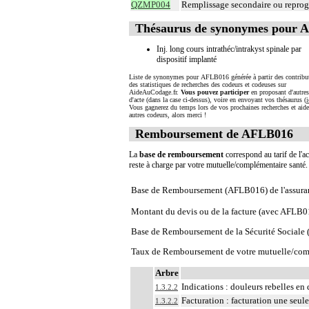
QZMP004
Remplissage secondaire ou reprog
Thésaurus de synonymes pour 
Inj. long cours intrathéc/intrakyst spinale par
dispositif implanté
Liste de synonymes pour AFLB016 générée à partir des contribut
des statistiques de recherches des codeurs et codeuses sur
AideAuCodage.fr.
Vous pouvez participer
en proposant d'autre
d'acte (dans la case ci-dessus), voire en envoyant vos thésaurus (
i
Vous gagnerez du temps lors de vos prochaines recherches et aide
autres codeurs, alors merci !
Remboursement de AFLB016
La
base de remboursement
correspond au tarif de l'ac
reste à charge par votre mutuelle/complémentaire santé
Base de Remboursement (AFLB016) de l'assura
Montant du devis ou de la facture (avec AFLB0
Base de Remboursement de la Sécurité Social
Taux de Remboursement de votre mutuelle/com
Arbre
Indications : douleurs rebelles en
1.3.2.2
Facturation : facturation une seul
1.3.2.2