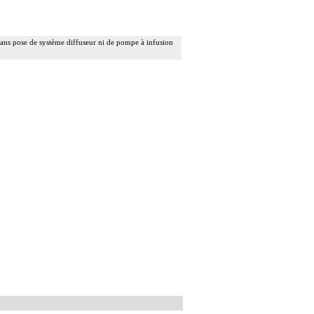
 sans pose de système diffuseur ni de pompe à infusion
ar voie transcutanée.