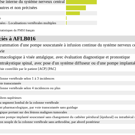
èse interne du système nerveux central
autres et non précisées
e
ées - Localisations vertébrales multiples
tatistiques du PMSI français
ciés à AFLB016
rammation d'une pompe souscutanée à infusion continue du système nerveux ce
vie
armacologique à visée antalgique, avec évaluation diagnostique et pronostique
 intrakystique spinal, avec pose d'un système diffuseur ou d'une pompe implanta
ésie contrôlée par le patient [ACP] [PAC]
onne vertébrale selon 1 à 3 incidences
oie transcutanée
onne vertébrale selon 4 incidences ou plus
bres supérieurs
u segment lombal de la colonne vertébrale
gent pharmacologique, par voie transcutanée sans guidage
ique portant sur des lésions malignes tumorales
une pompe implanté souscutané sans changement du cathéter péridural [épidural] ou intrathécal 
on souple de la colonne vertébrale sans arthrodèse, par abord postérieur