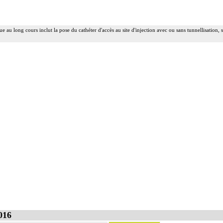
 au long cours inclut la pose du cathéter d'accès au site d'injection avec ou sans tunnellisation,
és avec des actes du paragraphe 12.02.01 (Actes thérapeutiques sur les vertèbres)
re
ce subarachnoïdien.
 on entend : injection d'un agent pharmacologique au contact d'un nerf, par voie transcutanée.
 on entend : injection d'un agent pharmacologique au contact d'un nerf avec pose d'un cathéter, p
016