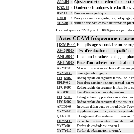
Z45.84
2
Ajustement et entretien d'une proth
R52.18
2
Douleurs chroniques irréductibles, 
R52.10
2
Douleur neuropathique
G80.0
2
Paralysie cérébrale spastique quadriplégiqu
M43.80
1
Autres dorsopathies avec déformation précis
Liste de diagnostics CIM10 pour AFLB016 générée à partir des s
Actes CCAM fréquemment asso
QZMP004
Remplissage secondaire ou reprog
ZFQP003
Test d'évaluation de la qualité de 
ANLB004
Injection intrathécale d'agent ph
AFLA003
Pose d'un cathéter intrathécal ou
ANMP001
Mise en place et surveillance d'une analg
YYYY033
Guidage radiologique
LFQK002
Radiographie du segment lombal de la col
EPLF002
Pose d'un cathéter veineux central, par v
LFQK001
Radiographie du segment lombal de la col
ALQP003
Test d'évaluation d'une dépression
EFQM001
Échographie-doppler des veines des mem
LEQK002
Radiographie du segment thoracique et d
AFLB006
Injection thérapeutique intrathécale d'a
YYYY042
Supplément pour diagnostic histopatholog
QZKA001
Changement d'un système diffuseur ou d'
LHMA011
Correction instrumentale d'une déformati
YYYY001
Forfait de cardiologie niveau 1
YYYY015
Forfait de réanimation niveau A