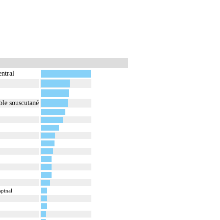
ntral
ble souscutané
spinal