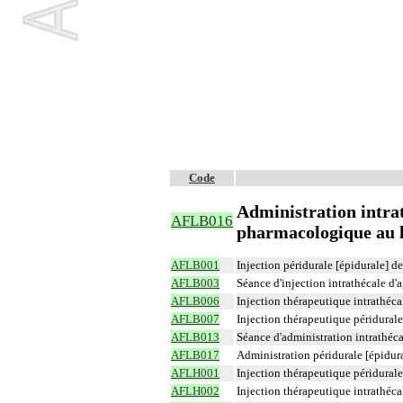
Code
Administration intrat
AFLB016
pharmacologique au 
AFLB001
Injection péridurale [épidurale] 
AFLB003
Séance d'injection intrathécale d
AFLB006
Injection thérapeutique intrathéc
AFLB007
Injection thérapeutique péridural
AFLB013
Séance d'administration intrathéc
AFLB017
Administration péridurale [épidur
AFLH001
Injection thérapeutique péridural
AFLH002
Injection thérapeutique intrathéc