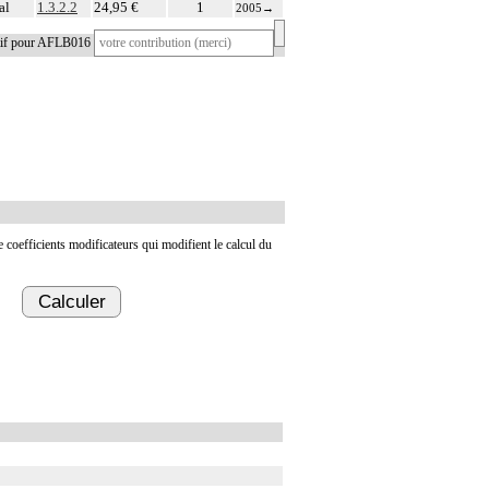
al
1.3.2.2
24,95 €
1
2005
→
atif pour AFLB016
de coefficients modificateurs qui modifient le calcul du
Calculer