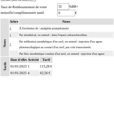
%BR+
Taux de Remboursement de votre
mutuelle/complémentaire santé
€
Arbre
Notes
1
À l'exclusion de : analgésie postopératoire
1
Par intrathécal, on entend : dans l'espace subarachnoïdien.
Notes
Par infiltration anesthésique d'un nerf, on entend : injection d'un agent
1
pharmacologique au contact d'un nerf, par voie transcutanée.
Par bloc anesthésique continu d'un nerf, on entend : injection d'un agent
1
Date d'effet
pharmacologique au contact d'un nerf avec pose d'un cathéter, par voie
Activité
Tarif
Tarifs
transcutanée.
01/01/2025
1
115,28 €
01/01/2025
4
62,56 €