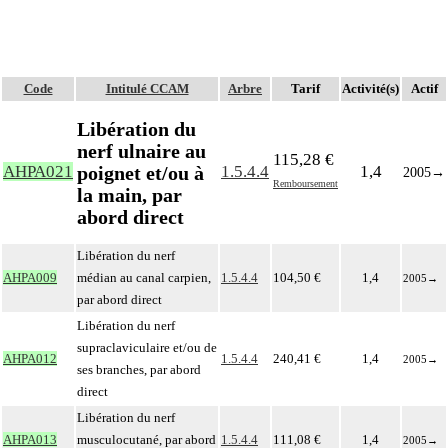
Code
Intitulé CCAM
Arbre
Tarif
Activité(s)
Actif
Libération du
nerf ulnaire au
115,28 €
poignet et/ou à
AHPA021
1.5.4.4
1,4
2005
→
Remboursement
la main, par
abord direct
Libération du nerf
AHPA009
médian au canal carpien,
1.5.4.4
104,50 €
1,4
2005
→
par abord direct
Libération du nerf
supraclaviculaire et/ou de
AHPA012
1.5.4.4
240,41 €
1,4
2005
→
ses branches, par abord
direct
Libération du nerf
AHPA013
musculocutané, par abord
1.5.4.4
111,08 €
1,4
2005
→