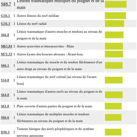
Lésions traumatiques multiples du poignet et de la
S69.7
1
main
G56.1
1
Autres lésions du nerf médian
G56.3
1
Lésion du nerf radial
Lésion traumatique d'autres muscles et tendons au niveau du
S66.8
1
poignet et de la main
M65.84
1
Autres synovites et ténosynovites - Main
M71.33
1
Autres kystes des bourses séreuses - Avant-bras
Lésion traumatique du muscle et du tendon fléchisseurs d'un
S66.1
1
autre doigt au niveau du poignet et de la main
Lésion traumatique du nerf cubital (au niveau de l'avant-
S54.0
1
bras)
Lésion traumatique d'autres nerfs au niveau du poignet et de
S64.8
1
la main
S61.8
1
Plaie ouverte d'autres parties du poignet et de la main
Lésion traumatique de multiples muscles et tendons
S66.6
1
fléchisseurs au niveau du poignet et de la main
Tumeur bénigne des nerfs périphériques et du système
D36.1
1
nerveux autonome