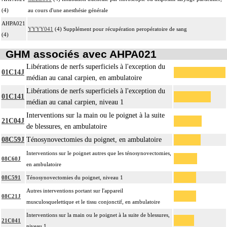
(4)
au cours d'une anesthésie générale
AHPA021
YYYY041
(4) Supplément pour récupération peropératoire de sang
(4)
GHM associés avec AHPA021
Libérations de nerfs superficiels à l'exception du
01C14J
médian au canal carpien, en ambulatoire
Libérations de nerfs superficiels à l'exception du
01C141
médian au canal carpien, niveau 1
Interventions sur la main ou le poignet à la suite
21C04J
de blessures, en ambulatoire
08C59J
Ténosynovectomies du poignet, en ambulatoire
Interventions sur le poignet autres que les ténosynovectomies,
08C60J
en ambulatoire
08C591
Ténosynovectomies du poignet, niveau 1
Autres interventions portant sur l'appareil
08C21J
musculosquelettique et le tissu conjonctif, en ambulatoire
Interventions sur la main ou le poignet à la suite de blessures,
21C041
niveau 1