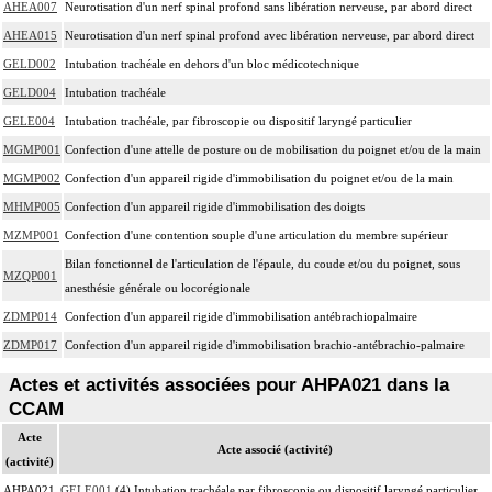
AHEA007
Neurotisation d'un nerf spinal profond sans libération nerveuse, par abord direct
AHEA015
Neurotisation d'un nerf spinal profond avec libération nerveuse, par abord direct
GELD002
Intubation trachéale en dehors d'un bloc médicotechnique
GELD004
Intubation trachéale
GELE004
Intubation trachéale, par fibroscopie ou dispositif laryngé particulier
MGMP001
Confection d'une attelle de posture ou de mobilisation du poignet et/ou de la main
MGMP002
Confection d'un appareil rigide d'immobilisation du poignet et/ou de la main
MHMP005
Confection d'un appareil rigide d'immobilisation des doigts
MZMP001
Confection d'une contention souple d'une articulation du membre supérieur
Bilan fonctionnel de l'articulation de l'épaule, du coude et/ou du poignet, sous
MZQP001
anesthésie générale ou locorégionale
ZDMP014
Confection d'un appareil rigide d'immobilisation antébrachiopalmaire
ZDMP017
Confection d'un appareil rigide d'immobilisation brachio-antébrachio-palmaire
Actes et activités associées pour AHPA021 dans la
CCAM
Acte
Acte associé (activité)
(activité)
AHPA021
GELE001
(4) Intubation trachéale par fibroscopie ou dispositif laryngé particulier,