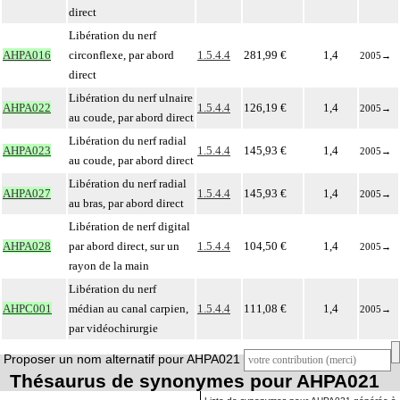
direct
Libération du nerf
AHPA016
circonflexe, par abord
1.5.4.4
281,99 €
1,4
2005
→
direct
Libération du nerf ulnaire
AHPA022
1.5.4.4
126,19 €
1,4
2005
→
au coude, par abord direct
Libération du nerf radial
AHPA023
1.5.4.4
145,93 €
1,4
2005
→
au coude, par abord direct
Libération du nerf radial
AHPA027
1.5.4.4
145,93 €
1,4
2005
→
au bras, par abord direct
Libération de nerf digital
AHPA028
par abord direct, sur un
1.5.4.4
104,50 €
1,4
2005
→
rayon de la main
Libération du nerf
AHPC001
médian au canal carpien,
1.5.4.4
111,08 €
1,4
2005
→
par vidéochirurgie
Proposer un nom alternatif pour AHPA021
Thésaurus de synonymes pour AHPA021