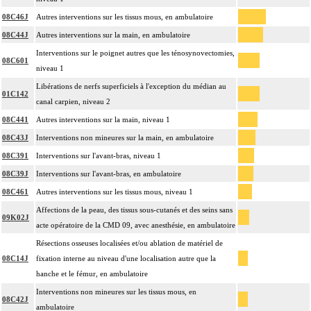
08C46J
Autres interventions sur les tissus mous, en ambulatoire
08C44J
Autres interventions sur la main, en ambulatoire
Interventions sur le poignet autres que les ténosynovectomies,
08C601
niveau 1
Libérations de nerfs superficiels à l'exception du médian au
01C142
canal carpien, niveau 2
08C441
Autres interventions sur la main, niveau 1
08C43J
Interventions non mineures sur la main, en ambulatoire
08C391
Interventions sur l'avant-bras, niveau 1
08C39J
Interventions sur l'avant-bras, en ambulatoire
08C461
Autres interventions sur les tissus mous, niveau 1
Affections de la peau, des tissus sous-cutanés et des seins sans
09K02J
acte opératoire de la CMD 09, avec anesthésie, en ambulatoire
Résections osseuses localisées et/ou ablation de matériel de
08C14J
fixation interne au niveau d'une localisation autre que la
hanche et le fémur, en ambulatoire
Interventions non mineures sur les tissus mous, en
08C42J
ambulatoire