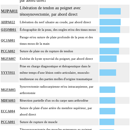
par abord direct
Libération de tendon au poignet avec
MJPA011
ténosynovectomie, par abord direct
AHPA022
Libération du nerf ulnaire au coude, par abord direct
QZQM001
Échographie de la peau, des ongles et/ou des tissus mous
Parage et/ou suture de plaie profonde de la peau et des
QCJA001
tissus mous de la main
PCCA002
Suture de plaie ou de rupture de tendon
MGFA007
Exérèse de kyste synovial du poignet, par abord direct
Prise en charge diagnostique et thérapeutique dans le
YYYY011
même temps d'une lésion ostéo-articulaire, musculo-
tendineuse ou des parties molles d'origine traumatique
Synovectomie radiocarpienne et/ou intracarpienne, par
MGFA005
arthrotomie
MDFA003
Résection partielle d'un os du carpe sans arthrodèse
Suture de plaie d'une artère du membre supérieur, par
ECCA004
abord direct
PCCA001
Suture de rupture de muscle
Ténosynovectomie des muscles extenseurs au poignet