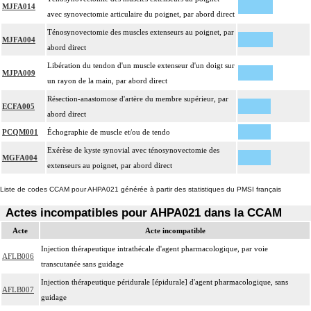
MJFA014
avec synovectomie articulaire du poignet, par abord direct
Ténosynovectomie des muscles extenseurs au poignet, par
MJFA004
abord direct
Libération du tendon d'un muscle extenseur d'un doigt sur
MJPA009
un rayon de la main, par abord direct
Résection-anastomose d'artère du membre supérieur, par
ECFA005
abord direct
PCQM001
Échographie de muscle et/ou de tendo
Exérèse de kyste synovial avec ténosynovectomie des
MGFA004
extenseurs au poignet, par abord direct
Liste de codes CCAM pour AHPA021 générée à partir des statistiques du PMSI français
Actes incompatibles pour AHPA021 dans la CCAM
Acte
Acte incompatible
Injection thérapeutique intrathécale d'agent pharmacologique, par voie
AFLB006
transcutanée sans guidage
Injection thérapeutique péridurale [épidurale] d'agent pharmacologique, sans
AFLB007
guidage