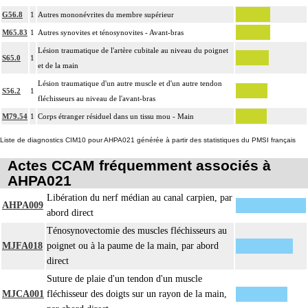
G56.8
1
Autres mononévrites du membre supérieur
M65.83
1
Autres synovites et ténosynovites - Avant-bras
Lésion traumatique de l'artère cubitale au niveau du poignet
S65.0
1
et de la main
Lésion traumatique d'un autre muscle et d'un autre tendon
S56.2
1
fléchisseurs au niveau de l'avant-bras
M79.54
1
Corps étranger résiduel dans un tissu mou - Main
Liste de diagnostics CIM10 pour AHPA021 générée à partir des statistiques du PMSI français
Actes CCAM fréquemment associés à
AHPA021
Libération du nerf médian au canal carpien, par
AHPA009
abord direct
Ténosynovectomie des muscles fléchisseurs au
MJFA018
poignet ou à la paume de la main, par abord
direct
Suture de plaie d'un tendon d'un muscle
MJCA001
fléchisseur des doigts sur un rayon de la main,