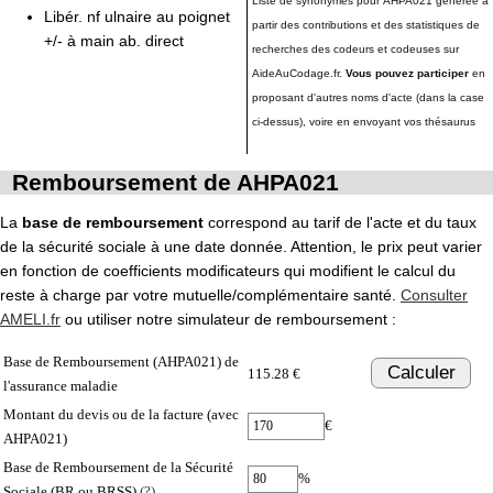
Liste de synonymes pour AHPA021 générée à
Libér. nf ulnaire au poignet
partir des contributions et des statistiques de
+/- à main ab. direct
recherches des codeurs et codeuses sur
AideAuCodage.fr.
Vous pouvez participer
en
proposant d'autres noms d'acte (dans la case
ci-dessus), voire en envoyant vos thésaurus
Remboursement de AHPA021
La
base de remboursement
correspond au tarif de l'acte et du taux
de la sécurité sociale à une date donnée. Attention, le prix peut varier
en fonction de coefficients modificateurs qui modifient le calcul du
reste à charge par votre mutuelle/complémentaire santé.
Consulter
AMELI.fr
ou utiliser notre simulateur de remboursement :
Base de Remboursement (AHPA021) de
Calculer
115.28 €
l'assurance maladie
Montant du devis ou de la facture (avec
€
AHPA021)
Base de Remboursement de la Sécurité
%
Sociale (BR ou BRSS)
(?)