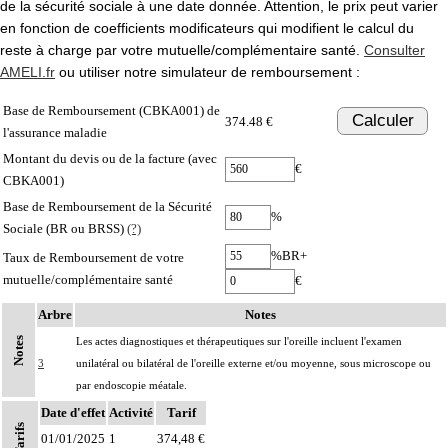
de la sécurité sociale à une date donnée. Attention, le prix peut varier
en fonction de coefficients modificateurs qui modifient le calcul du
reste à charge par votre mutuelle/complémentaire santé.
Consulter
AMELI.fr
ou utiliser notre simulateur de remboursement :
Base de Remboursement (CBKA001) de
Calculer
374.48 €
l'assurance maladie
Montant du devis ou de la facture (avec
€
CBKA001)
Base de Remboursement de la Sécurité
%
Sociale (BR ou BRSS)
(?)
%BR+
Taux de Remboursement de votre
mutuelle/complémentaire santé
€
Arbre
Notes
Notes
Les actes diagnostiques et thérapeutiques sur l'oreille incluent l'examen
3
unilatéral ou bilatéral de l'oreille externe et/ou moyenne, sous microscope ou
par endoscopie méatale.
Date d'effet
Activité
Tarif
Tarifs
01/01/2025
1
374,48 €