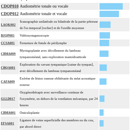
CDQP010
Audiométrie tonale ou vocale
CDQP012
Audiométrie tonale et vocale
Scanographie unilatérale ou bilatérale de la partie pétreuse
LAQK002
de l'os temporal [rocher] et de l'oreille moyenne
BJQP005
Vidéonystagmoscopie
CCSA001
Fermeture de fistule de périlymphe
Myringoplastie avec décollement du lambeau
CBMA009
tympanoméatal, sans exploration mastoïdoatticale
Exploration du cavum tympanique [caisse du tympan],
CBQA001
avec décollement du lambeau tympanoméatal
Exérèse de lésion osseuse oblitérante du méat acoustique
CAFA009
externe
Oxygénothérapie avec surveillance continue de
GLLD017
l'oxymétrie, en dehors de la ventilation mécanique, par 24
heures
CBMA001
Ossiculoplastie
Ligature de veine superficielle des membres ou du cou,
EFSA001
par abord direct