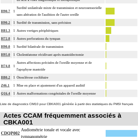
Surdité unilatérale mixte de transmission et neurosensorielle
H90.7
1
sans altération de l'audition de l'autre oreille
H90.2
1
Surdité de transmission, sans précision
H81.3
1
Autres vertiges périphériques
H72.8
1
Autres perforations du tympan
H90.0
1
Surdité bilatérale de transmission
H95.0
1
Cholestéatome récidivant après mastoïdectomie
Autres affections précisées de l'oreille moyenne et de
H74.8
1
l'apophyse mastoïde
H80.2
1
Otosclérose cochléaire
Z46.1
1
Mise en place et ajustement d'un appareil auditif
Q16.4
1
Autres malformations congénitales de l'oreille moyenne
Liste de diagnostics CIM10 pour CBKA001 générée à partir des statistiques du PMSI français
Actes CCAM fréquemment associés à
CBKA001
Audiométrie tonale et vocale avec
CDQP002
tympanométrie