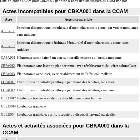
Liste de codes CCAM pour CBKA001 générée à partir des statistiques du PMSI français
Actes incompatibles pour CBKA001 dans la CCAM
Acte
Acte incompatible
Injection thérapeutique intrathécale d'agent pharmacologique, par voie transcutanée
AFLB006
sans guidage
Injection thérapeutique péridurale [épidurale] d'agent pharmacologique, sans
AFLB007
guidage
CASA001
Hémostase secondaire à un acte sur l'oreille externe ou l'oreille moyenne
CBPA002
Platinotomie sans laser ou platinectomie, avec rétablissement de l'effet columellaire
CBPA003
Platinotomie avec laser, avec rétablissement de l'effet columellaire
CCPA001
Décompression intralabyrinthique par abord des fenêtres, sans laser
CCPA002
Décompression intralabyrinthique par abord des fenêtres, avec laser
GELD002
Intubation trachéale en dehors d'un bloc médicotechnique
GELD004
Intubation trachéale
GELE004
Intubation trachéale, par fibroscopie ou dispositif laryngé particulier
Actes et activités associées pour CBKA001 dans la
CCAM