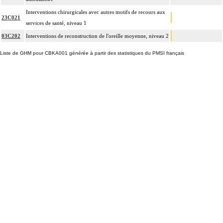
Interventions chirurgicales avec autres motifs de recours aux
23C021
services de santé, niveau 1
03C202
Interventions de reconstruction de l'oreille moyenne, niveau 2
Liste de GHM pour CBKA001 générée à partir des statistiques du PMSI français