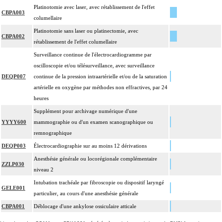
Platinotomie avec laser, avec rétablissement de l'effet
CBPA003
columellaire
Platinotomie sans laser ou platinectomie, avec
CBPA002
rétablissement de l'effet columellaire
Surveillance continue de l'électrocardiogramme par
oscilloscopie et/ou télésurveillance, avec surveillance
DEQP007
continue de la pression intraartérielle et/ou de la saturation
artérielle en oxygène par méthodes non effractives, par 24
heures
Supplément pour archivage numérique d'une
YYYY600
mammographie ou d'un examen scanographique ou
remnographique
DEQP003
Électrocardiographie sur au moins 12 dérivations
Anesthésie générale ou locorégionale complémentaire
ZZLP030
niveau 2
Intubation trachéale par fibroscopie ou dispositif laryngé
GELE001
particulier, au cours d'une anesthésie générale
CBPA001
Déblocage d'une ankylose ossiculaire atticale