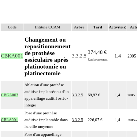
Code
Intitulé CCAM
Arbre
Tarif
Activité(s)
Acti
Changement ou
repositionnement
374,48 €
de prothèse
CBKA001
3.3.2.5
1,4
2005
ossiculaire après
Remboursement
platinotomie ou
platinectomie
Ablation d'une prothèse
auditive implantée ou d'un
CBGA003
3.3.2.5
69,92 €
1,4
2005
appareillage auditif ostéo-
intégré
Pose d'une prothèse
CBLA001
auditive implantable dans
3.3.2.5
226,07 €
1,4
2005
l'oreille moyenne
Pose d'un appareillage