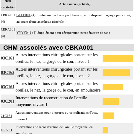
Acte
Acte associé (activité)
(activité)
CBKA001
GELE001
(4) Intubation trachéale par fibroscopie ou dispositif laryngé particulier,
(4)
au cours d'une anesthésie générale
CBKA001
YYYY041
(4) Supplément pour récupération peropératoire de sang
(4)
GHM associés avec CBKA001
Autres interventions chirurgicales portant sur les
03C161
oreilles, le nez, la gorge ou le cou, niveau 1
Autres interventions chirurgicales portant sur les
03C162
oreilles, le nez, la gorge ou le cou, niveau 2
Autres interventions chirurgicales portant sur les
03C16J
oreilles, le nez, la gorge ou le cou, en ambulatoire
Interventions de reconstruction de l'oreille
03C201
moyenne, niveau 1
Autres interventions pour blessures ou complications d'acte,
21C051
niveau 1
Interventions de reconstruction de l'oreille moyenne, en
03C20J
ambulatoire