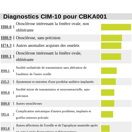
Diagnostics CIM-10 pour CBKA001
Otosclérose intéressant la fenêtre ovale, non
H80.0
1
oblitérante
H80.9
1
Otosclérose, sans précision
H74.3
1
Autres anomalies acquises des osselets
Otosclérose intéressant la fenêtre ovale,
H80.1
1
oblitérante
Surdité unilatérale de transmission sans altération de
H90.1
1
l'audition de l'autre oreille
Z45.3
1
Ajustement et entretien d'une prothèse auditive implantée
Surdité mixte de transmission et neurosensorielle, sans
H90.8
1
précision
H80.8
1
Autres otoscléroses
Complication mécanique d'autres prothèses, implants et
T85.6
2
greffes internes précisés
Autres affections de l'oreille et de l'apophyse mastoïde après
H95.8
1
un acte à visée diagnostique et thérapeutique