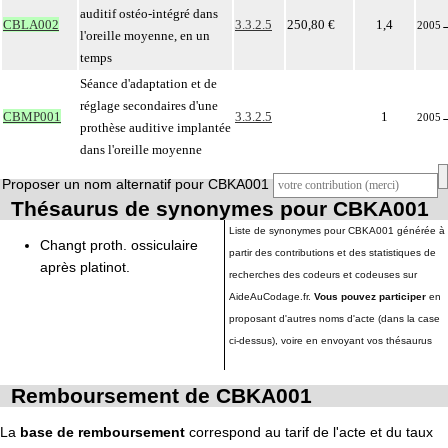
auditif ostéo-intégré dans
CBLA002
3.3.2.5
250,80 €
1,4
2005
l'oreille moyenne, en un
temps
Séance d'adaptation et de
réglage secondaires d'une
CBMP001
3.3.2.5
1
2005
prothèse auditive implantée
dans l'oreille moyenne
Proposer un nom alternatif pour CBKA001
Thésaurus de synonymes pour CBKA001
Liste de synonymes pour CBKA001 générée à
Changt proth. ossiculaire
partir des contributions et des statistiques de
après platinot.
recherches des codeurs et codeuses sur
AideAuCodage.fr.
Vous pouvez participer
en
proposant d'autres noms d'acte (dans la case
ci-dessus), voire en envoyant vos thésaurus
Remboursement de CBKA001
La
base de remboursement
correspond au tarif de l'acte et du taux