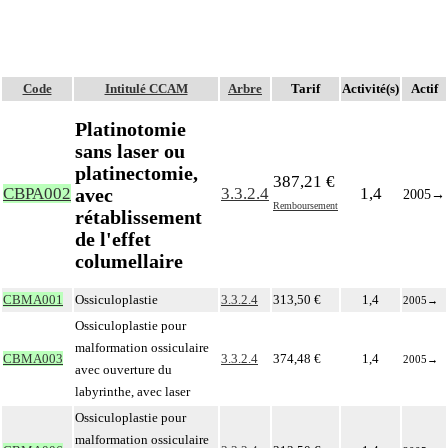
Code
Intitulé CCAM
Arbre
Tarif
Activité(s)
Actif
Platinotomie
sans laser ou
platinectomie,
387,21 €
avec
CBPA002
3.3.2.4
1,4
2005
→
Remboursement
rétablissement
de l'effet
columellaire
CBMA001
Ossiculoplastie
3.3.2.4
313,50 €
1,4
2005
→
Ossiculoplastie pour
malformation ossiculaire
CBMA003
3.3.2.4
374,48 €
1,4
2005
→
avec ouverture du
labyrinthe, avec laser
Ossiculoplastie pour
malformation ossiculaire