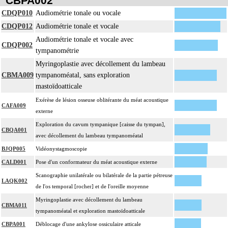
CBPA002
CDQP010
Audiométrie tonale ou vocale
CDQP012
Audiométrie tonale et vocale
Audiométrie tonale et vocale avec
CDQP002
tympanométrie
Myringoplastie avec décollement du lambeau
CBMA009
tympanoméatal, sans exploration
mastoïdoatticale
Exérèse de lésion osseuse oblitérante du méat acoustique
CAFA009
externe
Exploration du cavum tympanique [caisse du tympan],
CBQA001
avec décollement du lambeau tympanoméatal
BJQP005
Vidéonystagmoscopie
CALD001
Pose d'un conformateur du méat acoustique externe
Scanographie unilatérale ou bilatérale de la partie pétreuse
LAQK002
de l'os temporal [rocher] et de l'oreille moyenne
Myringoplastie avec décollement du lambeau
CBMA011
tympanoméatal et exploration mastoïdoatticale
CBPA001
Déblocage d'une ankylose ossiculaire atticale