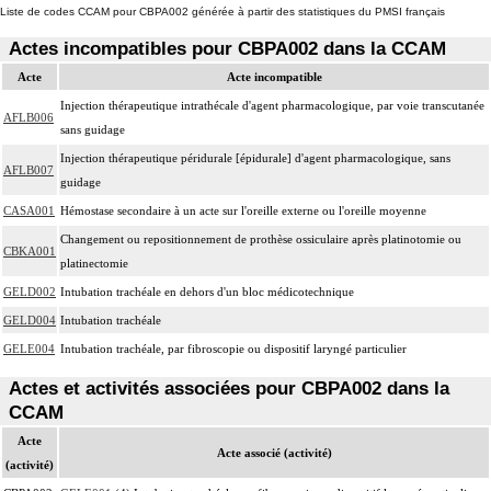
Liste de codes CCAM pour CBPA002 générée à partir des statistiques du PMSI français
Actes incompatibles pour CBPA002 dans la CCAM
Acte
Acte incompatible
Injection thérapeutique intrathécale d'agent pharmacologique, par voie transcutanée
AFLB006
sans guidage
Injection thérapeutique péridurale [épidurale] d'agent pharmacologique, sans
AFLB007
guidage
CASA001
Hémostase secondaire à un acte sur l'oreille externe ou l'oreille moyenne
Changement ou repositionnement de prothèse ossiculaire après platinotomie ou
CBKA001
platinectomie
GELD002
Intubation trachéale en dehors d'un bloc médicotechnique
GELD004
Intubation trachéale
GELE004
Intubation trachéale, par fibroscopie ou dispositif laryngé particulier
Actes et activités associées pour CBPA002 dans la
CCAM
Acte
Acte associé (activité)
(activité)