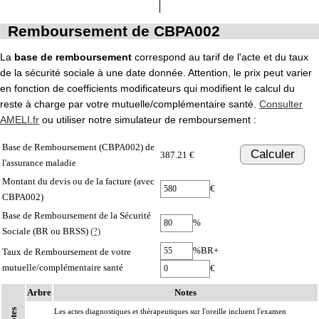
Remboursement de CBPA002
La
base de remboursement
correspond au tarif de l'acte et du taux
de la sécurité sociale à une date donnée. Attention, le prix peut varier
en fonction de coefficients modificateurs qui modifient le calcul du
reste à charge par votre mutuelle/complémentaire santé.
Consulter
AMELI.fr
ou utiliser notre simulateur de remboursement :
Base de Remboursement (CBPA002) de
Calculer
387.21 €
l'assurance maladie
Montant du devis ou de la facture (avec
€
CBPA002)
Base de Remboursement de la Sécurité
%
Sociale (BR ou BRSS)
(?)
%BR+
Taux de Remboursement de votre
mutuelle/complémentaire santé
€
Arbre
Notes
Notes
Les actes diagnostiques et thérapeutiques sur l'oreille incluent l'examen