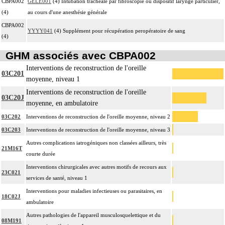
CBPA002
GELE001
(4) Intubation trachéale par fibroscopie ou dispositif laryngé particulier,
(4)
au cours d'une anesthésie générale
CBPA002
YYYY041
(4) Supplément pour récupération peropératoire de sang
(4)
GHM associés avec CBPA002
Interventions de reconstruction de l'oreille
03C201
moyenne, niveau 1
Interventions de reconstruction de l'oreille
03C20J
moyenne, en ambulatoire
03C202
Interventions de reconstruction de l'oreille moyenne, niveau 2
03C203
Interventions de reconstruction de l'oreille moyenne, niveau 3
Autres complications iatrogéniques non classées ailleurs, très
21M16T
courte durée
Interventions chirurgicales avec autres motifs de recours aux
23C021
services de santé, niveau 1
Interventions pour maladies infectieuses ou parasitaires, en
18C02J
ambulatoire
Autres pathologies de l'appareil musculosquelettique et du
08M191