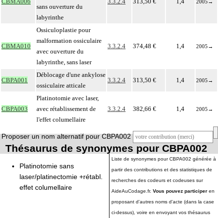
CBMA006
3.3.2.4
313,50 €
1,4
2005
→
sans ouverture du
labyrinthe
Ossiculoplastie pour
malformation ossiculaire
CBMA010
3.3.2.4
374,48 €
1,4
2005
→
avec ouverture du
labyrinthe, sans laser
Déblocage d'une ankylose
CBPA001
3.3.2.4
313,50 €
1,4
2005
→
ossiculaire atticale
Platinotomie avec laser,
CBPA003
avec rétablissement de
3.3.2.4
382,66 €
1,4
2005
→
l'effet columellaire
Proposer un nom alternatif pour CBPA002
Thésaurus de synonymes pour CBPA002
Liste de synonymes pour CBPA002 générée à
Platinotomie sans
partir des contributions et des statistiques de
laser/platinectomie +rétabl.
recherches des codeurs et codeuses sur
effet columellaire
AideAuCodage.fr.
Vous pouvez participer
en
proposant d'autres noms d'acte (dans la case
ci-dessus), voire en envoyant vos thésaurus