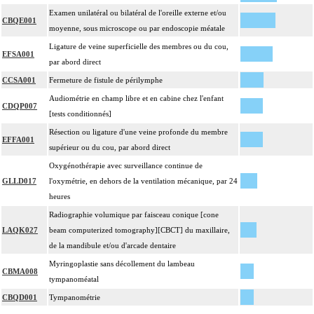
Examen unilatéral ou bilatéral de l'oreille externe et/ou
CBQE001
moyenne, sous microscope ou par endoscopie méatale
Ligature de veine superficielle des membres ou du cou,
EFSA001
par abord direct
CCSA001
Fermeture de fistule de périlymphe
Audiométrie en champ libre et en cabine chez l'enfant
CDQP007
[tests conditionnés]
Résection ou ligature d'une veine profonde du membre
EFFA001
supérieur ou du cou, par abord direct
Oxygénothérapie avec surveillance continue de
GLLD017
l'oxymétrie, en dehors de la ventilation mécanique, par 24
heures
Radiographie volumique par faisceau conique [cone
LAQK027
beam computerized tomography][CBCT] du maxillaire,
de la mandibule et/ou d'arcade dentaire
Myringoplastie sans décollement du lambeau
CBMA008
tympanoméatal
CBQD001
Tympanométrie