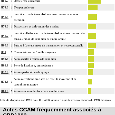
H80.2
1
Otosclérose cochléaire
H74.0
1
Tympanosclérose
Surdité mixte de transmission et neurosensorielle, sans
H90.8
1
précision
H74.2
1
Dissociation et dislocation des osselets
Surdité unilatérale mixte de transmission et neurosensorielle
H90.7
1
sans altération de l'audition de l'autre oreille
H90.6
1
Surdité bilatérale mixte de transmission et neurosensorielle
H71
1
Cholestéatome de l'oreille moyenne
H91.8
1
Autres pertes précisées de l'audition
H91.9
1
Perte de l'audition, sans précision
H72.8
1
Autres perforations du tympan
Autres affections précisées de l'oreille moyenne et de
H74.8
1
l'apophyse mastoïde
H81.8
1
Autres atteintes des fonctions vestibulaires
Liste de diagnostics CIM10 pour CBPA002 générée à partir des statistiques du PMSI français
Actes CCAM fréquemment associés à