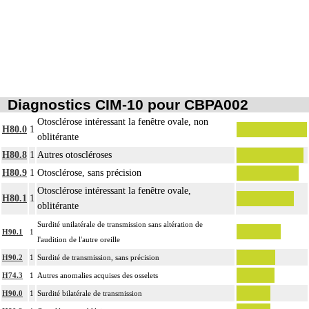
Diagnostics CIM-10 pour CBPA002
Otosclérose intéressant la fenêtre ovale, non
H80.0
1
oblitérante
H80.8
1
Autres otoscléroses
H80.9
1
Otosclérose, sans précision
Otosclérose intéressant la fenêtre ovale,
H80.1
1
oblitérante
Surdité unilatérale de transmission sans altération de
H90.1
1
l'audition de l'autre oreille
H90.2
1
Surdité de transmission, sans précision
H74.3
1
Autres anomalies acquises des osselets
H90.0
1
Surdité bilatérale de transmission