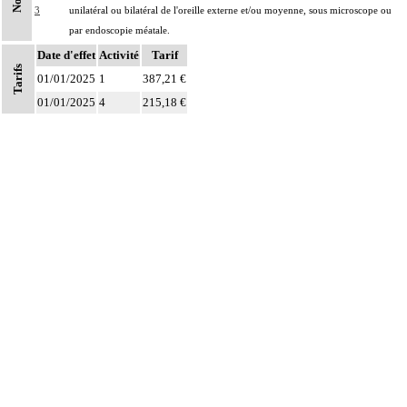
3
unilatéral ou bilatéral de l'oreille externe et/ou moyenne, sous microscope ou
par endoscopie méatale.
Date d'effet
Activité
Tarif
Tarifs
01/01/2025
1
387,21 €
01/01/2025
4
215,18 €