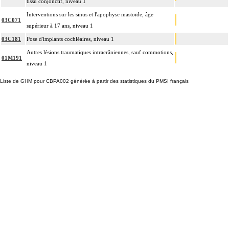
tissu conjonctif, niveau 1
Interventions sur les sinus et l'apophyse mastoïde, âge
03C071
supérieur à 17 ans, niveau 1
03C181
Pose d'implants cochléaires, niveau 1
Autres lésions traumatiques intracrâniennes, sauf commotions,
01M191
niveau 1
Liste de GHM pour CBPA002 générée à partir des statistiques du PMSI français