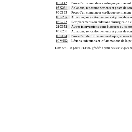
05C142
Poses d'un stimulateur cardiaque permanent 
05K234
Ablations, repositionnements et poses de son
05C153
Poses d'un stimulateur cardiaque permanent s
05K232
Ablations, repositionnements et poses de son
05C202
Remplacements ou ablations chirurgicale d'é
21C052
Autres interventions pour blessures ou compl
05K233
Ablations, repositionnements et poses de son
05C194
Poses d'un défibrillateur cardiaque, niveau 4
09M052
Lésions, infections et inflammations de la pe
Liste de GHM pour DEGF002 générée à partir des statistiques d