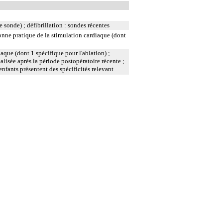
 sonde) ; défibrillation : sondes récentes
bonne pratique de la stimulation cardiaque (dont
que (dont 1 spécifique pour l'ablation) ;
alisée après la période postopératoire récente ;
 enfants présentent des spécificités relevant
ière au travers d'un obstacle totalement obstructif. Elle
 division, par sonde guidée.
 guidé.
t introduit par ponction ou par incision du vaisseau.