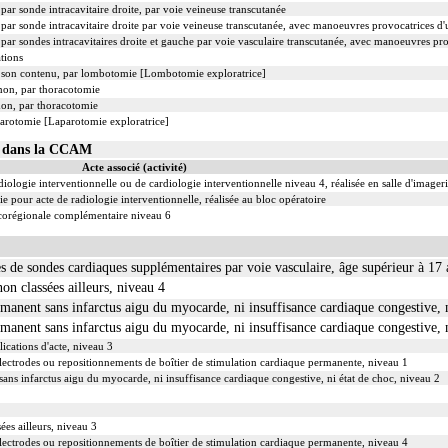
ar sonde intracavitaire droite, par voie veineuse transcutanée
ar sonde intracavitaire droite par voie veineuse transcutanée, avec manoeuvres provocatrices d'un
par sondes intracavitaires droite et gauche par voie vasculaire transcutanée, avec manoeuvres pr
tions
de son contenu, par lombotomie [Lombotomie exploratrice]
mon, par thoracotomie
mon, par thoracotomie
parotomie [Laparotomie exploratrice]
02 dans la CCAM
Acte associé (activité)
iologie interventionnelle ou de cardiologie interventionnelle niveau 4, réalisée en salle d'imager
 pour acte de radiologie interventionnelle, réalisée au bloc opératoire
ocorégionale complémentaire niveau 6
s de sondes cardiaques supplémentaires par voie vasculaire, âge supérieur à 17 
on classées ailleurs, niveau 4
manent sans infarctus aigu du myocarde, ni insuffisance cardiaque congestive, n
manent sans infarctus aigu du myocarde, ni insuffisance cardiaque congestive, n
ications d'acte, niveau 3
lectrodes ou repositionnements de boîtier de stimulation cardiaque permanente, niveau 1
ans infarctus aigu du myocarde, ni insuffisance cardiaque congestive, ni état de choc, niveau 2
ées ailleurs, niveau 3
lectrodes ou repositionnements de boîtier de stimulation cardiaque permanente, niveau 4