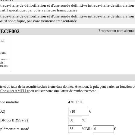
racavitaire de défibrillation et d'une sonde définitive intracavitaire de stimulation
ositif spécifique, par voie veineuse transcutanée
racavitaire de défibrillation et d'une sonde définitive intracavitaire de stimulation
ositif spécifique, par voie veineuse transcutanée
 DEGF002
Proposer un nom alterna
itif
tions
s noms
ci
) !
rez les
te et du taux de la sécurité sociale à une date donnée. Attention, le prix peut varier en fonction 
.
Consulter AMELI.fr
ou utiliser notre simulateur de remboursement :
nce maladie
470.25 €
02)
€
e (BR ou BRSS)
(?)
%
plémentaire santé
%BR+
€