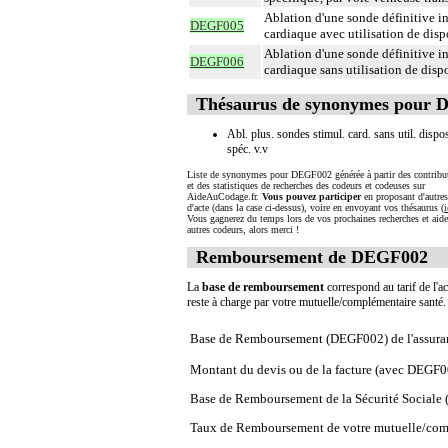
Ablation d'une sonde définitive int
DEGF005
cardiaque avec utilisation de disp
Ablation d'une sonde définitive int
DEGF006
cardiaque sans utilisation de disp
Thésaurus de synonymes pour
Abl. plus. sondes stimul. card. sans util. dispos
spéc. v.v
Liste de synonymes pour DEGF002 générée à partir des contribu
et des statistiques de recherches des codeurs et codeuses sur
AideAuCodage.fr.
Vous pouvez participer
en proposant d'autre
d'acte (dans la case ci-dessus), voire en envoyant vos thésaurus (
i
Vous gagnerez du temps lors de vos prochaines recherches et aide
autres codeurs, alors merci !
Remboursement de DEGF002
La
base de remboursement
correspond au tarif de l'ac
reste à charge par votre mutuelle/complémentaire santé
Base de Remboursement (DEGF002) de l'assura
Montant du devis ou de la facture (avec DEGF0
Base de Remboursement de la Sécurité Social
Taux de Remboursement de votre mutuelle/com