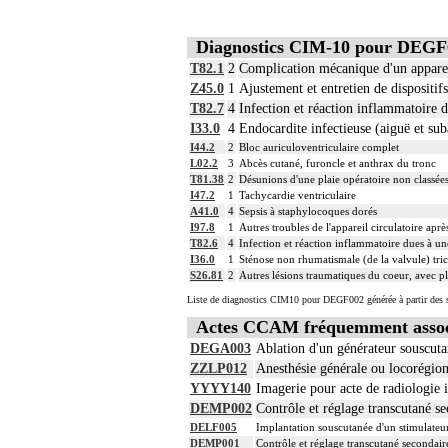
4
Par remplacement d'un vaisseau ou d'une 
4
Par thoracotomie, on entend : tout abord
Diagnostics CIM-10 pour DEGF
La circulation extracorporelle [CEC] pour 
suivantes :
T82.1
2
Complication mécanique d'un apparei
- décision de l'indication et choix de la
Z45.0
1
Ajustement et entretien de dispositif
- pose et ablation des canules
T82.7
4
Infection et réaction inflammatoire d
- choix du niveau d'hypothermie
4
- choix du débit de CEC
I33.0
4
Endocardite infectieuse (aiguë et su
- décision d'arrêt circulatoire
I44.2
2
Bloc auriculoventriculaire complet
- définition des protocoles de remplissa
L02.2
3
Abcès cutané, furoncle et anthrax du tronc
- décision de cardioplégie
T81.38
2
Désunions d'une plaie opératoire non classées 
- décision d'assistance circulatoire.
I47.2
1
Tachycardie ventriculaire
4
La suture d'un vaisseau inclut l'angiopla
A41.0
4
Sepsis à staphylocoques dorés
I97.8
1
Autres troubles de l'appareil circulatoire aprè
4
Le pontage artériel inclut la thromboend
T82.6
4
Infection et réaction inflammatoire dues à un
4
Les actes sur le thorax, par thoracoscopi
I36.0
1
Sténose non rhumatismale (de la valvule) tri
4
Les actes sur le thorax, par thoracotomie
S26.81
2
Autres lésions traumatiques du coeur, avec pl
4
Les actes avec dérivation vasculaire [shu
Liste de diagnostics CIM10 pour DEGF002 générée à partir des s
Facturation : les suppléments de numéris
4
de radiologie vasculaire
Actes CCAM fréquemment asso
DEGA003
Ablation d'un générateur souscuta
ZZLP012
Anesthésie générale ou locorégio
YYYY140
Imagerie pour acte de radiologie i
DEMP002
Contrôle et réglage transcutané s
DELF005
Implantation souscutanée d'un stimulateur 
DEMP001
Contrôle et réglage transcutané secondaire