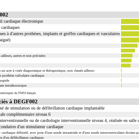
structure vasculaire, on entend : résection d'un axe ou d'une structure vasculaire avec reconstru
 de la cavité thoracique - sternotomie, thoracotomie latérale, thoracotomie postérieure.
002
acte intrathoracique inclut, pour le chirurgien, l'installation, la conduite de la circulation extraco
l cardiaque électronique
 technique
s cardiaques
ues à d'autres prothèses, implants et greffes cardiaques et vasculaires
baiguë)
ge
ailleurs, autres et non précisées
stie d'élargissement.
s un acte à visée diagnostique et thérapeutique, non classés ailleurs
artériectomie de contigüité.
e prothèse valvulaire cardiaque
e incluent l'évacuation de collection intrathoracique associée, la pose de drain pleural et/ou péric
cuspide
 incluent l'évacuation de collection intrathoracique associée, la pose de drain pleural et/ou périca
aie intrathoracique
nt] incluent la pose d'une dérivation inerte ou pulsée, et son ablation.
tatistiques du PMSI français
ation ou la radioscopie de longue durée sous ampli de brillance (chapitre 19) ne peuvent pas être
ciés à DEGF002
né de stimulation ou de défibrillation cardiaque implantable
nale complémentaire niveau 6
nterventionnelle ou de cardiologie interventionnelle niveau 4, réalisée en salle 
econdaires d'un stimulateur cardiaque
cardiaque définitif, avec pose d'une sonde intraatriale et d'une sonde intraventriculaire droites 
s d'un défibrillateur cardiaque