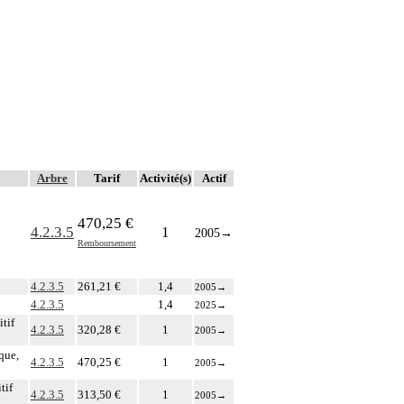
Arbre
Tarif
Activité(s)
Actif
470,25 €
4.2.3.5
1
2005
→
Remboursement
4.2.3.5
261,21 €
1,4
2005
→
4.2.3.5
1,4
2025
→
itif
4.2.3.5
320,28 €
1
2005
→
que,
4.2.3.5
470,25 €
1
2005
→
tif
4.2.3.5
313,50 €
1
2005
→