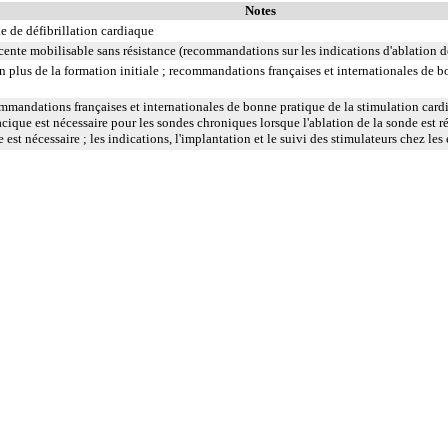
Notes
e de défibrillation cardiaque
écente mobilisable sans résistance (recommandations sur les indications d'ablation de
en plus de la formation initiale ; recommandations françaises et internationales de 
mandations françaises et internationales de bonne pratique de la stimulation cardia
cique est nécessaire pour les sondes chroniques lorsque l'ablation de la sonde est ré
 est nécessaire ; les indications, l'implantation et le suivi des stimulateurs chez les
 de possibilités de chirurgie thoracique ou cardiaque
on entend : résection d'un axe vasculaire avec restauration de la continuité par anastomose.
isseau, on entend : rétablissement de la circulation dans un vaisseau par forage guidé d'une néolum
 prothèse vasculaire non couverte, posée par voie vasculaire transcutanée.
n entend : acte par cathétérisme d'un vaisseau par microcathéter coaxial guidé.
rsélectif, on entend : acte par cathétérisme d'une branche d'un vaisseau quel que soit son ordre de
d : acte par cathétérisme du tronc d'un vaisseau principal - aorte, veine cave - par sonde guidée.
ranscutanée, on entend : acte par injection transcutanée directe dans un vaisseau, sans cathétérisme
ée, on entend : acte par cathétérisme intraluminal transcutané guidé d'un vaisseau, que le guide soi
cutanée, on entend : acte réalisé par ponction transcutanée du vaisseau ou par incision du vaisseau
ation du flux vasculaire sans exérèse de l'obstacle à contourner.