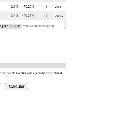
4.2.3.5
470,25 €
1
2005
→
4.2.3.5
470,25 €
1
2005
→
tif pour DEGF002
de coefficients modificateurs qui modifient le calcul du
Calculer