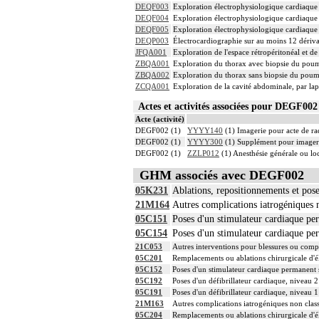
DEQF003
Exploration électrophysiologique cardiaque p
DEQF004
Exploration électrophysiologique cardiaque p
DEQF005
Exploration électrophysiologique cardiaque 
DEQP003
Électrocardiographie sur au moins 12 dériva
JFQA001
Exploration de l'espace rétropéritonéal et 
ZBQA001
Exploration du thorax avec biopsie du pou
ZBQA002
Exploration du thorax sans biopsie du pou
ZCQA001
Exploration de la cavité abdominale, par la
Actes et activités associées pour DEGF0
Acte (activité)
DEGF002 (1)
YYYY140
(1) Imagerie pour acte de rad
DEGF002 (1)
YYYY300
(1) Supplément pour imagerie
DEGF002 (1)
ZZLP012
(1) Anesthésie générale ou l
GHM associés avec DEGF002
05K231
Ablations, repositionnements et pose
21M164
Autres complications iatrogéniques n
05C151
Poses d'un stimulateur cardiaque per
05C154
Poses d'un stimulateur cardiaque per
21C053
Autres interventions pour blessures ou compl
05C201
Remplacements ou ablations chirurgicale d'é
05C152
Poses d'un stimulateur cardiaque permanent s
05C192
Poses d'un défibrillateur cardiaque, niveau 2
05C191
Poses d'un défibrillateur cardiaque, niveau 1
21M163
Autres complications iatrogéniques non class
05C204
Remplacements ou ablations chirurgicale d'é