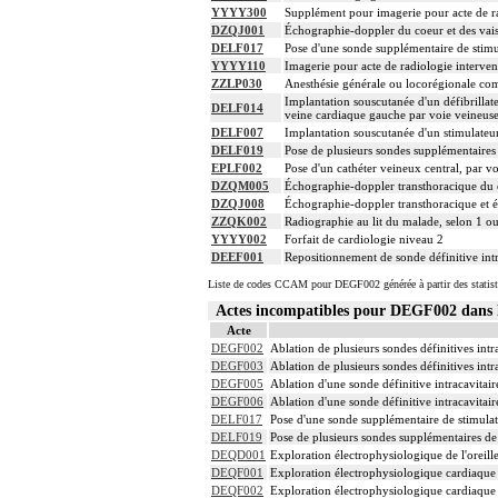
YYYY300
Supplément pour imagerie pour acte de rad
DZQJ001
Échographie-doppler du coeur et des vai
DELF017
Pose d'une sonde supplémentaire de stimu
YYYY110
Imagerie pour acte de radiologie intervent
ZZLP030
Anesthésie générale ou locorégionale co
Implantation souscutanée d'un défibrillat
DELF014
veine cardiaque gauche par voie veineuse
DELF007
Implantation souscutanée d'un stimulateur 
DELF019
Pose de plusieurs sondes supplémentaires 
EPLF002
Pose d'un cathéter veineux central, par v
DZQM005
Échographie-doppler transthoracique du c
DZQJ008
Échographie-doppler transthoracique et é
ZZQK002
Radiographie au lit du malade, selon 1 o
YYYY002
Forfait de cardiologie niveau 2
DEEF001
Repositionnement de sonde définitive intr
Liste de codes CCAM pour DEGF002 générée à partir des statist
Actes incompatibles pour DEGF002 dan
Acte
DEGF002
Ablation de plusieurs sondes définitives intr
DEGF003
Ablation de plusieurs sondes définitives intr
DEGF005
Ablation d'une sonde définitive intracavitaire
DEGF006
Ablation d'une sonde définitive intracavitaire
DELF017
Pose d'une sonde supplémentaire de stimulat
DELF019
Pose de plusieurs sondes supplémentaires de
DEQD001
Exploration électrophysiologique de l'oreill
DEQF001
Exploration électrophysiologique cardiaque p
DEQF002
Exploration électrophysiologique cardiaque pa