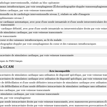
iologie interventionnelle, réalisée au bloc opératoire
sseaux intrathoraciques, par voie oesophagienne [Échocardiographie-doppler transoesophagienn
lation cardiaque, par voie veineuse transcutanée
ionnelle ou de cardiologie interventionnelle niveau 2, réalisée en salle d'imagerie
mplémentaire niveau 2
eur cardiaque automatique, avec pose d'une sonde intraatriale et d'une sonde intraventriculaire dr
 transcutanée
cardiaque définitif, avec pose d'une sonde intraatriale ou intraventriculaire droite par voie vein
de stimulation cardiaque, par voie veineuse transcutanée
oie transcutanée
oeur et des vaisseaux intrathoraciques, au lit du malade
chographie-doppler par voie oesophagienne du coeur et des vaisseaux intrathoraciques
u 2 incidences
acavitaire de stimulation cardiaque, par voie veineuse transcutanée
iques du PMSI français
s la CCAM
Acte incompatible
acavitaires de stimulation cardiaque sans utilisation de dispositif spécifique, par voie veineuse tra
acavitaires de stimulation cardiaque avec utilisation de dispositif spécifique, par voie veineuse tr
 de défibrillation et d'une sonde définitive intracavitaire de stimulation cardiaque avec utilisatio
 de défibrillation et d'une sonde définitive intracavitaire de stimulation cardiaque sans utilisation
ion cardiaque, par voie veineuse transcutanée
 stimulation cardiaque, par voie veineuse transcutanée
ette, par voie oesophagienne
ar sonde intracavitaire droite par voie veineuse transcutanée, avec manoeuvres provocatrices d'un
r sonde intracavitaire droite par voie veineuse transcutanée, avec manoeuvres provocatrices d'une 