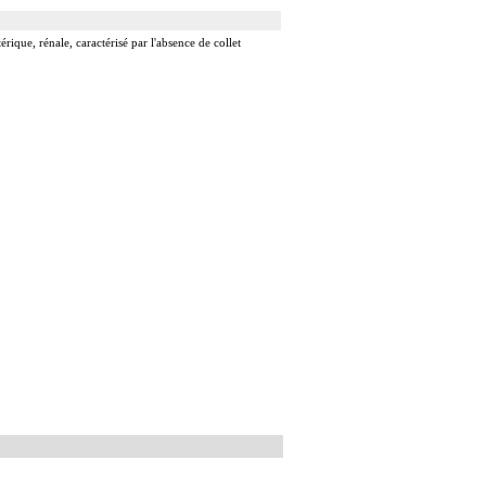
rique, rénale, caractérisé par l'absence de collet
mière au travers d'un obstacle totalement obstructif.
e division, par sonde guidée.
e guidé.
it introduit par ponction ou par incision du vaisseau.
u
uction par greffe ou prothèse.
orporelle, et son ablation. Elle inclut les responsabilités