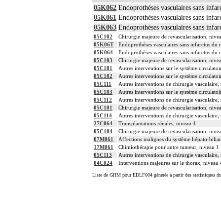
05K062
Endoprothèses vasculaires sans infa
05K061
Endoprothèses vasculaires sans infa
05K063
Endoprothèses vasculaires sans infa
05C102
Chirurgie majeure de revascularisation, nive
05K06T
Endoprothèses vasculaires sans infarctus du 
05K064
Endoprothèses vasculaires sans infarctus du
05C103
Chirurgie majeure de revascularisation, nive
05C181
Autres interventions sur le système circulatoi
05C182
Autres interventions sur le système circulatoi
05C111
Autres interventions de chirurgie vasculaire,
05C183
Autres interventions sur le système circulatoi
05C112
Autres interventions de chirurgie vasculaire,
05C101
Chirurgie majeure de revascularisation, nive
05C114
Autres interventions de chirurgie vasculaire,
27C064
Transplantations rénales, niveau 4
05C104
Chirurgie majeure de revascularisation, nive
07M061
Affections malignes du système hépato-biliai
17M061
Chimiothérapie pour autre tumeur, niveau 1
05C113
Autres interventions de chirurgie vasculaire,
04C024
Interventions majeures sur le thorax, niveau 
Liste de GHM pour EDLF004 générée à partir des statistiques d