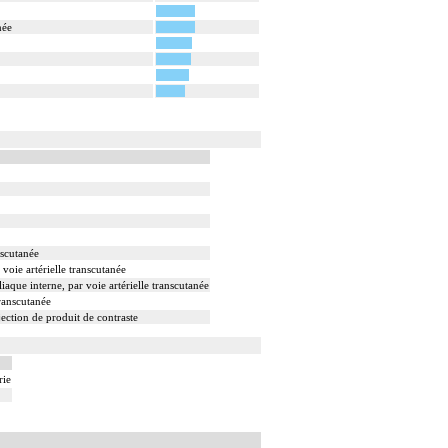
née
nscutanée
voie artérielle transcutanée
iaque interne, par voie artérielle transcutanée
transcutanée
jection de produit de contraste
rie