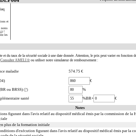
liaq
ions et
s noms
ci
) !
rez les
te et du taux de la sécurité sociale à une date donnée. Attention, le prix peut varier en fonction 
.
Consulter AMELI.fr
ou utiliser notre simulateur de remboursement :
nce maladie
574.75 €
04)
€
e (BR ou BRSS)
(?)
%
plémentaire santé
%BR+
€
Notes
ons figurant dans l'avis relatif au dispositif médical émis par la commission de la 
ciale
en plus de la formation initiale
itions d'exécution figurant dans l'avis relatif au dispositif médical émis par la c
 code de la sécurité sociale