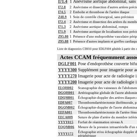
I71.4
1
Anévrisme aortique abdominal, sans
- décision de l'indication et choix de l
I72.8
2
Anévrisme et dissection d'autres artères préci
- pose et ablation des canules
I74.5
2
Embolie et thrombose de l'artère iliaque
- choix du niveau d'hypothermie
Z48.9
1
Soin de contrôle chirurgical, sans précision
4
- choix du débit de CEC
I72.4
2
Anévrisme et dissection des artères du membr
- décision d'arrêt circulatoire
I71.3
2
Anévrisme aortique abdominal, rompu
- définition des protocoles de rempliss
I71.9
1
Anévrisme aortique de localisation non préci
- décision de cardioplégie
Z95.80
1
Présence d'une endoprothèse vasculaire péri
- décision d'assistance circulatoire.
Z95.88
1
Présence d'autres implants et greffes cardiaq
4
La suture d'un vaisseau inclut l'angiopl
Liste de diagnostics CIM10 pour EDLF004 générée à partir des s
4
Le pontage artériel inclut la thromboen
Actes CCAM fréquemment asso
4
Les actes sur le thorax, par thoracoscop
4
Les actes sur le thorax, par thoracotomi
DGLF001
Pose d'endoprothèse couverte bifur
4
Les actes avec dérivation vasculaire [sh
YYYY300
Supplément pour imagerie pour acte
Facturation : les suppléments de numéri
YYYY270
Imagerie pour acte de radiologie i
4
thérapeutiques de radiologie vasculaire
YYYY200
Imagerie pour acte de radiologie i
ELQH002
Scanographie des vaisseaux de l'abdomen
DGQH001
Artériographie globale de l'aorte abdomina
EDQM001
Échographie-doppler des artères iliaques 
EDFA007
Thromboendartériectomie iliofémorale, p
DGQM002
Échographie-doppler de l'aorte abdominale,
EEFA001
Thromboendartériectomie de l'artère fémor
EECA009
Suture de plaie d'artère du membre inféri
YYYY015
Forfait de réanimation niveau A
EQQM006
Mesure de la pression intraartérielle d'
Échographie et/ou échographie doppler de
YYYY172
périphérique