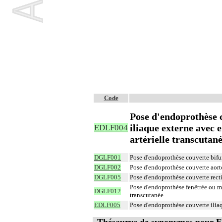
Code
Pose d'endoprothèse c
iliaque externe avec e
EDLF004
artérielle transcutan
DGLF001
Pose d'endoprothèse couverte bifur
DGLF002
Pose d'endoprothèse couverte aorto
DGLF005
Pose d'endoprothèse couverte rectil
Pose d'endoprothèse fenêtrée ou m
DGLF012
transcutanée
EDLF005
Pose d'endoprothèse couverte iliaq
Thésaurus de synonymes pour 