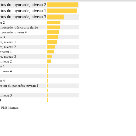
rctus du myocarde, niveau 2
rctus du myocarde, niveau 1
rctus du myocarde, niveau 3
au 2
myocarde, très courte durée
 myocarde, niveau 4
au 3
re, niveau 1
re, niveau 2
 niveau 1
re, niveau 3
 niveau 2
au 1
 niveau 4
au 4
re ou du pancréas, niveau 1
 niveau 3
4
u PMSI français