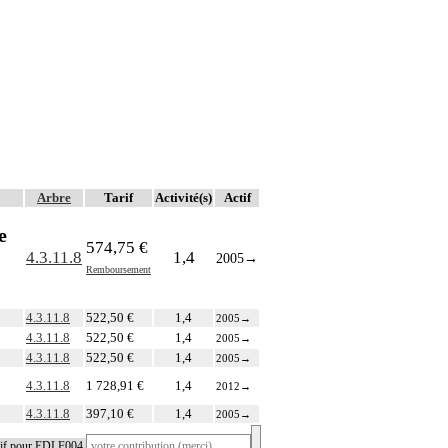
Arbre
Tarif
Activité(s)
Actif
e
574,75 €
4.3.11.8
1,4
2005
→
Remboursement
4.3.11.8
522,50 €
1,4
2005
→
4.3.11.8
522,50 €
1,4
2005
→
4.3.11.8
522,50 €
1,4
2005
→
4.3.11.8
1 728,91 €
1,4
2012
→
4.3.11.8
397,10 €
1,4
2005
→
atif pour EDLF004