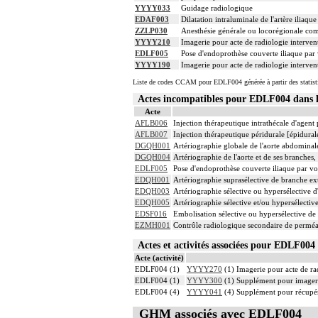
YYYY033
Guidage radiologique
EDAF003
Dilatation intraluminale de l'artère iliaq
ZZLP030
Anesthésie générale ou locorégionale co
YYYY210
Imagerie pour acte de radiologie intervent
EDLF005
Pose d'endoprothèse couverte iliaque par v
YYYY190
Imagerie pour acte de radiologie intervent
Liste de codes CCAM pour EDLF004 générée à partir des statist
Actes incompatibles pour EDLF004 dan
Acte
AFLB006
Injection thérapeutique intrathécale d'agen
AFLB007
Injection thérapeutique péridurale [épidura
DGQH001
Artériographie globale de l'aorte abdominale
DGQH004
Artériographie de l'aorte et de ses branches,
EDLF005
Pose d'endoprothèse couverte iliaque par voi
EDQH001
Artériographie suprasélective de branche extr
EDQH003
Artériographie sélective ou hypersélective d'
EDQH005
Artériographie sélective et/ou hypersélective
EDSF016
Embolisation sélective ou hypersélective de l
EZMH001
Contrôle radiologique secondaire de perméabi
Actes et activités associées pour EDLF0
Acte (activité)
EDLF004 (1)
YYYY270
(1) Imagerie pour acte de rad
EDLF004 (1)
YYYY300
(1) Supplément pour imagerie
EDLF004 (4)
YYYY041
(4) Supplément pour récupér
GHM associés avec EDLF004