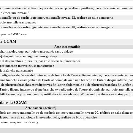
ue commune et/ou de l'artère iliaque externe avec pose d'endoprothèse, par voie artérielle transcuta
mplémentaire niveau 2
ionnelle ou de cardiologie interventionnelle niveau 12, réalisée en salle d'imagerie
oie artérielle transcutanée
ionnelle ou de cardiologie interventionnelle niveau 10, réalisée en salle d'imagerie
iques du PMSI français
s la CCAM
Acte incompatible
t pharmacologique, par voie transcutanée sans guidage
le] d'agent pharmacologique, sans guidage
 et des membres inférieurs, par voie artérielle transcutanée
 par injection intraveineuse transcutanée
e artérielle transcutanée
adigestive de l'aorte abdominale ou de branche de l'artère iliaque interne, par voie artérielle tra
une branche extradigestive de l'aorte abdominale ou d'une branche de l'artère iliaque interne, par 
 de plusieurs branches extradigestives de l'aorte abdominale ou de plusieurs branches de l'artère il
'artère iliaque interne ou d'une branche extradigestive de l'aorte abdominale, par voie artérielle 
lité et/ou de position d'un dispositif d'accès vasculaire ou d'une endoprothèse vasculaire, par in
04 dans la CCAM
Acte associé (activité)
iologie interventionnelle ou de cardiologie interventionnelle niveau 20, réalisée en salle d'image
 pour acte de radiologie interventionnelle, réalisée au bloc opératoire
ation peropératoire de sang