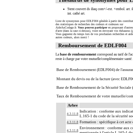
Stent couvert ds iliaq com+/-ext. +embol. art. i
int. cathé art.
Liste de synonymes pour EDLF004 générée à partir des contribut
des statistiques de recherches des codeurs et codeuses sur
AideAuCodage.fr.
Vous pouvez participer
en proposant d'autre
d'acte (dans la case ci-dessus), voire en envoyant vos thésaurus (
i
Vous gagnerez du temps lors de vos prochaines recherches et aide
autres codeurs, alors merci !
Remboursement de EDLF004
La
base de remboursement
correspond au tarif de l'ac
reste à charge par votre mutuelle/complémentaire santé
Base de Remboursement (EDLF004) de l'assura
Montant du devis ou de la facture (avec EDLF0
Base de Remboursement de la Sécurité Social
Taux de Remboursement de votre mutuelle/com
Arbre
Indication : conforme aux indicati
4.3.11.8
L.165-1 du code de la sécurité so
Formation : spécifique à cet acte 
4.3.11.8
Environnement : conforme aux cond
4.3.11.8
mentionnée à l'article L.165-1 du