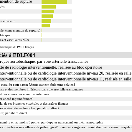
 mention de rupture
a technique
sées
e inférieur
age
sée, (sans mention de rupture)
phérique
ues et vasculaires NCA
astie d'élargissement.
tatistiques du PMSI français
dartériectomie de contigüité.
ciés à EDLF004
ie incluent l'évacuation de collection intrathoracique associée, la pose de drain pleural et/ou péri
e incluent l'évacuation de collection intrathoracique associée, la pose de drain pleural et/ou péri
quée aortobisiliaque, par voie artérielle transcutanée
unt] incluent la pose d'une dérivation inerte ou pulsée, et son ablation.
 de radiologie interventionnelle, réalisée au bloc opératoire
sation ou la radioscopie de longue durée sous ampli de brillance (chapitre 19) ne peuvent pas êtr
nterventionnelle ou de cardiologie interventionnelle niveau 20, réalisée en salle
nterventionnelle ou de cardiologie interventionnelle niveau 11, réalisée en salle
 et/ou du petit bassin [Angioscanner abdominopelvien]
le et des membres inférieurs, par voie artérielle transcutanée
et des artères des membres inférieurs
ar abord inguinofémoral
 de ses branches viscérales et des artères iliaques
ale et/ou de ses branches, par abord direct
eur, par abord direct
un membre en au moins 3 points, par doppler transcutané ou pléthysmographie
 contrôle ou surveillance de pathologie d'un ou deux organes intra-abdominaux et/ou intrapelvi