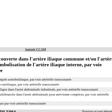
Intitulé CCAM
ouverte dans l'artère iliaque commune et/ou l'artèr
mbolisation de l'artère iliaque interne, par voie
ée
quée aortobisiliaque, par voie artérielle transcutanée
-uniiliaque, par voie artérielle transcutanée
igne dans l'aorte abdominale infrarénale, par voie artérielle transcutanée
ultibranche dans l'aorte abdominale pour anévrisme complexe, par voie artérielle
ue par voie artérielle transcutanée
EDLF004
Proposer un nom altern