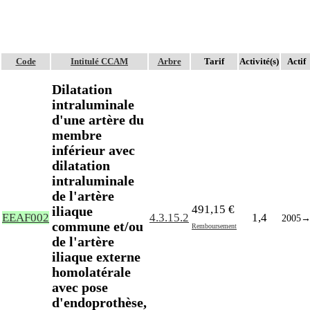
Code
Intitulé CCAM
Arbre
Tarif
Activité(s)
Actif
Dilatation
intraluminale
d'une artère du
membre
inférieur avec
dilatation
intraluminale
de l'artère
491,15 €
iliaque
EEAF002
4.3.15.2
1,4
2005
commune et/ou
Remboursement
de l'artère
iliaque externe
homolatérale
avec pose
d'endoprothèse,