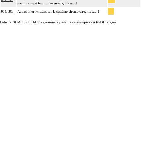
membre supérieur ou les orteils, niveau 1
05C181
Autres interventions sur le système circulatoire, niveau 1
Liste de GHM pour EEAF002 générée à partir des statistiques du PMSI français