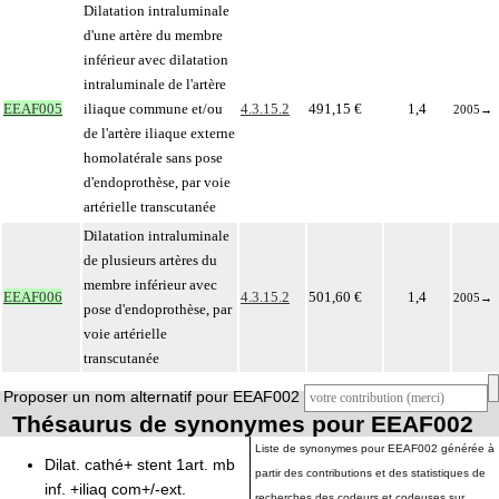
Dilatation intraluminale
d'une artère du membre
inférieur avec dilatation
intraluminale de l'artère
EEAF005
iliaque commune et/ou
4.3.15.2
491,15 €
1,4
2005
→
de l'artère iliaque externe
homolatérale sans pose
d'endoprothèse, par voie
artérielle transcutanée
Dilatation intraluminale
de plusieurs artères du
membre inférieur avec
EEAF006
4.3.15.2
501,60 €
1,4
2005
→
pose d'endoprothèse, par
voie artérielle
transcutanée
Proposer un nom alternatif pour EEAF002
Thésaurus de synonymes pour EEAF002
Liste de synonymes pour EEAF002 générée à
Dilat. cathé+ stent 1art. mb
partir des contributions et des statistiques de
inf. +iliaq com+/-ext.
recherches des codeurs et codeuses sur