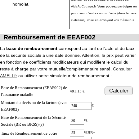
homolat.
AideAuCodage.fr.
Vous pouvez participer
en
proposant d'autres noms d'acte (dans la case
ci-dessus), voire en envoyant vos thésaurus
Remboursement de EEAF002
La
base de remboursement
correspond au tarif de l'acte et du taux
de la sécurité sociale à une date donnée. Attention, le prix peut varier
en fonction de coefficients modificateurs qui modifient le calcul du
reste à charge par votre mutuelle/complémentaire santé.
Consulter
AMELI.fr
ou utiliser notre simulateur de remboursement :
Base de Remboursement (EEAF002) de
Calculer
491.15 €
l'assurance maladie
Montant du devis ou de la facture (avec
€
EEAF002)
Base de Remboursement de la Sécurité
%
Sociale (BR ou BRSS)
(?)
%BR+
Taux de Remboursement de votre