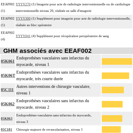
EEAF002
YYYY270
(1) Imagerie pour acte de radiologie interventionnelle ou de cardiologie
(1)
interventionnelle niveau 20, réalisée en salle d'imagerie
EEAF002
YYYY300
(1) Supplément pour imagerie pour acte de radiologie interventionnelle,
(1)
réalisée au bloc opératoire
EEAF002
YYYY041
(4) Supplément pour récupération peropératoire de sang
(4)
GHM associés avec EEAF002
Endoprothèses vasculaires sans infarctus du
05K061
myocarde, niveau 1
Endoprothèses vasculaires sans infarctus du
05K06T
myocarde, très courte durée
Autres interventions de chirurgie vasculaire,
05C111
niveau 1
Endoprothèses vasculaires sans infarctus du
05K062
myocarde, niveau 2
Endoprothèses vasculaires sans infarctus du myocarde,
05K063
niveau 3
05C101
Chirurgie majeure de revascularisation, niveau 1