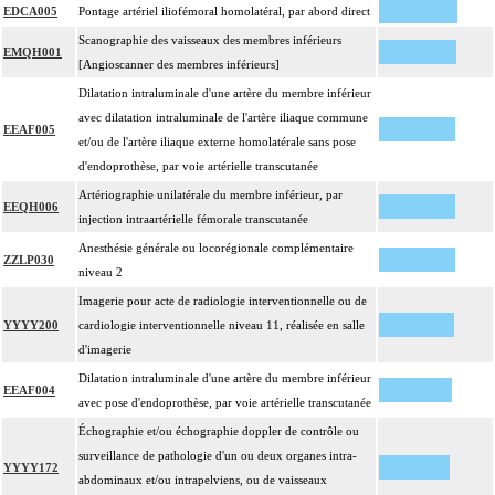
EDCA005
Pontage artériel iliofémoral homolatéral, par abord direct
Scanographie des vaisseaux des membres inférieurs
EMQH001
[Angioscanner des membres inférieurs]
Dilatation intraluminale d'une artère du membre inférieur
avec dilatation intraluminale de l'artère iliaque commune
EEAF005
et/ou de l'artère iliaque externe homolatérale sans pose
d'endoprothèse, par voie artérielle transcutanée
Artériographie unilatérale du membre inférieur, par
EEQH006
injection intraartérielle fémorale transcutanée
Anesthésie générale ou locorégionale complémentaire
ZZLP030
niveau 2
Imagerie pour acte de radiologie interventionnelle ou de
YYYY200
cardiologie interventionnelle niveau 11, réalisée en salle
d'imagerie
Dilatation intraluminale d'une artère du membre inférieur
EEAF004
avec pose d'endoprothèse, par voie artérielle transcutanée
Échographie et/ou échographie doppler de contrôle ou
surveillance de pathologie d'un ou deux organes intra-
YYYY172
abdominaux et/ou intrapelviens, ou de vaisseaux