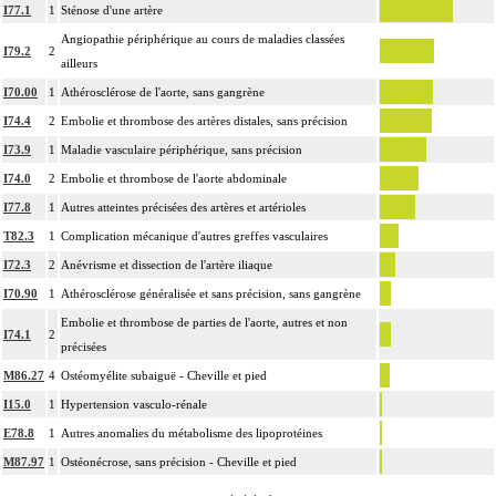
ou prothèse.
I77.1
1
Sténose d'une artère
Par thoracotomie, on entend : tout abord de la cavité thoracique - sternotomie,
Angiopathie périphérique au cours de maladies classées
4
I79.2
2
thoracotomie latérale, thoracotomie postérieure.
ailleurs
La circulation extracorporelle [CEC] pour acte intrathoracique inclut, pour le
I70.00
1
Athérosclérose de l'aorte, sans gangrène
chirurgien, l'installation, la conduite de la circulation extracorporelle, et son
I74.4
2
Embolie et thrombose des artères distales, sans précision
ablation. Elle inclut les responsabilités suivantes :
I73.9
1
Maladie vasculaire périphérique, sans précision
- décision de l'indication et choix de la technique
I74.0
2
Embolie et thrombose de l'aorte abdominale
- pose et ablation des canules
I77.8
1
Autres atteintes précisées des artères et artérioles
4
- choix du niveau d'hypothermie
T82.3
1
Complication mécanique d'autres greffes vasculaires
- choix du débit de CEC
- décision d'arrêt circulatoire
I72.3
2
Anévrisme et dissection de l'artère iliaque
- définition des protocoles de remplissage
I70.90
1
Athérosclérose généralisée et sans précision, sans gangrène
- décision de cardioplégie
Embolie et thrombose de parties de l'aorte, autres et non
I74.1
2
- décision d'assistance circulatoire.
précisées
4
La suture d'un vaisseau inclut l'angioplastie d'élargissement.
M86.27
4
Ostéomyélite subaiguë - Cheville et pied
4
Le pontage artériel inclut la thromboendartériectomie de contigüité.
I15.0
1
Hypertension vasculo-rénale
Les actes sur le thorax, par thoracoscopie incluent l'évacuation de collection
E78.8
1
Autres anomalies du métabolisme des lipoprotéines
4
intrathoracique associée, la pose de drain pleural et/ou péricardique.
M87.97
1
Ostéonécrose, sans précision - Cheville et pied
Les actes sur le thorax, par thoracotomie incluent l'évacuation de collection
4