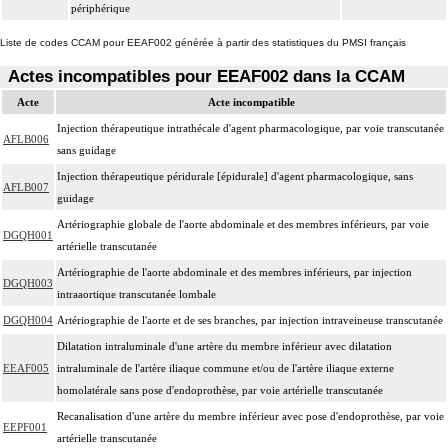
périphérique
Liste de codes CCAM pour EEAF002 générée à partir des statistiques du PMSI français
Actes incompatibles pour EEAF002 dans la CCAM
Acte
Acte incompatible
Injection thérapeutique intrathécale d'agent pharmacologique, par voie transcutanée
AFLB006
sans guidage
Injection thérapeutique péridurale [épidurale] d'agent pharmacologique, sans
AFLB007
guidage
Artériographie globale de l'aorte abdominale et des membres inférieurs, par voie
DGQH001
artérielle transcutanée
Artériographie de l'aorte abdominale et des membres inférieurs, par injection
DGQH003
intraaortique transcutanée lombale
DGQH004
Artériographie de l'aorte et de ses branches, par injection intraveineuse transcutanée
Dilatation intraluminale d'une artère du membre inférieur avec dilatation
EEAF005
intraluminale de l'artère iliaque commune et/ou de l'artère iliaque externe
homolatérale sans pose d'endoprothèse, par voie artérielle transcutanée
Recanalisation d'une artère du membre inférieur avec pose d'endoprothèse, par voie
EEPF001
artérielle transcutanée