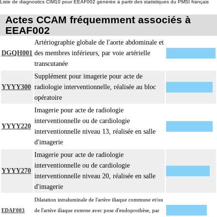
intrathoracique associée, la pose de drain pleural et/ou péricardique.
Liste de diagnostics CIM10 pour EEAF002 générée à partir des statistiques du PMSI français
Les actes avec dérivation vasculaire [shunt] incluent la pose d'une dérivation
Actes CCAM fréquemment associés à
4
inerte ou pulsée, et son ablation.
EEAF002
Facturation : les suppléments de numérisation ou la radioscopie de longue
Artériographie globale de l'aorte abdominale et
4
durée sous ampli de brillance (chapitre 19) ne peuvent pas être facturés avec
DGQH001
des membres inférieurs, par voie artérielle
les actes diagnostiques ou thérapeutiques de radiologie vasculaire
transcutanée
Supplément pour imagerie pour acte de
YYYY300
radiologie interventionnelle, réalisée au bloc
opératoire
Imagerie pour acte de radiologie
interventionnelle ou de cardiologie
YYYY220
interventionnelle niveau 13, réalisée en salle
d'imagerie
Imagerie pour acte de radiologie
interventionnelle ou de cardiologie
YYYY270
interventionnelle niveau 20, réalisée en salle
d'imagerie
Dilatation intraluminale de l'artère iliaque commune et/ou
EDAF003
de l'artère iliaque externe avec pose d'endoprothèse, par