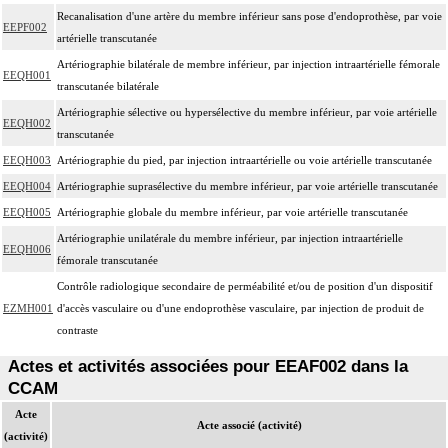
Recanalisation d'une artère du membre inférieur sans pose d'endoprothèse, par voie
EEPF002
artérielle transcutanée
Artériographie bilatérale de membre inférieur, par injection intraartérielle fémorale
EEQH001
transcutanée bilatérale
Artériographie sélective ou hypersélective du membre inférieur, par voie artérielle
EEQH002
transcutanée
EEQH003
Artériographie du pied, par injection intraartérielle ou voie artérielle transcutanée
EEQH004
Artériographie suprasélective du membre inférieur, par voie artérielle transcutanée
EEQH005
Artériographie globale du membre inférieur, par voie artérielle transcutanée
Artériographie unilatérale du membre inférieur, par injection intraartérielle
EEQH006
fémorale transcutanée
Contrôle radiologique secondaire de perméabilité et/ou de position d'un dispositif
EZMH001
d'accès vasculaire ou d'une endoprothèse vasculaire, par injection de produit de
contraste
Actes et activités associées pour EEAF002 dans la
CCAM
Acte
Acte associé (activité)
(activité)