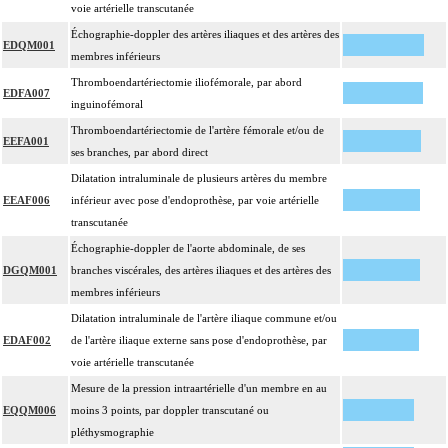
voie artérielle transcutanée
Échographie-doppler des artères iliaques et des artères des
EDQM001
membres inférieurs
Thromboendartériectomie iliofémorale, par abord
EDFA007
inguinofémoral
Thromboendartériectomie de l'artère fémorale et/ou de
EEFA001
ses branches, par abord direct
Dilatation intraluminale de plusieurs artères du membre
EEAF006
inférieur avec pose d'endoprothèse, par voie artérielle
transcutanée
Échographie-doppler de l'aorte abdominale, de ses
DGQM001
branches viscérales, des artères iliaques et des artères des
membres inférieurs
Dilatation intraluminale de l'artère iliaque commune et/ou
EDAF002
de l'artère iliaque externe sans pose d'endoprothèse, par
voie artérielle transcutanée
Mesure de la pression intraartérielle d'un membre en au
EQQM006
moins 3 points, par doppler transcutané ou
pléthysmographie