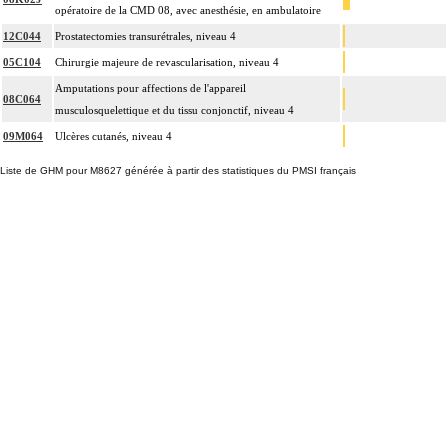
opératoire de la CMD 08, avec anesthésie, en ambulatoire
12C044
Prostatectomies transurétrales, niveau 4
05C104
Chirurgie majeure de revascularisation, niveau 4
Amputations pour affections de l'appareil
08C064
musculosquelettique et du tissu conjonctif, niveau 4
09M064
Ulcères cutanés, niveau 4
Liste de GHM pour M8627 générée à partir des statistiques du PMSI français