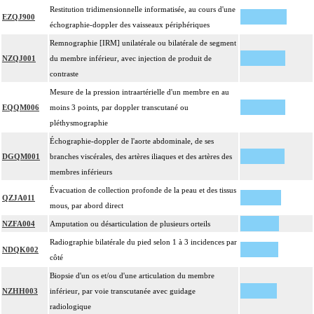
Restitution tridimensionnelle informatisée, au cours d'une
EZQJ900
échographie-doppler des vaisseaux périphériques
Remnographie [IRM] unilatérale ou bilatérale de segment
NZQJ001
du membre inférieur, avec injection de produit de
contraste
Mesure de la pression intraartérielle d'un membre en au
EQQM006
moins 3 points, par doppler transcutané ou
pléthysmographie
Échographie-doppler de l'aorte abdominale, de ses
DGQM001
branches viscérales, des artères iliaques et des artères des
membres inférieurs
Évacuation de collection profonde de la peau et des tissus
QZJA011
mous, par abord direct
NZFA004
Amputation ou désarticulation de plusieurs orteils
Radiographie bilatérale du pied selon 1 à 3 incidences par
NDQK002
côté
Biopsie d'un os et/ou d'une articulation du membre
NZHH003
inférieur, par voie transcutanée avec guidage
radiologique