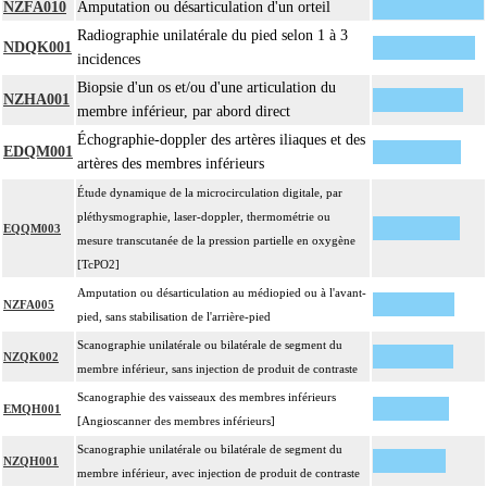
NZFA010
Amputation ou désarticulation d'un orteil
Radiographie unilatérale du pied selon 1 à 3
NDQK001
incidences
Biopsie d'un os et/ou d'une articulation du
NZHA001
membre inférieur, par abord direct
Échographie-doppler des artères iliaques et des
EDQM001
artères des membres inférieurs
Étude dynamique de la microcirculation digitale, par
pléthysmographie, laser-doppler, thermométrie ou
EQQM003
mesure transcutanée de la pression partielle en oxygène
[TcPO2]
Amputation ou désarticulation au médiopied ou à l'avant-
NZFA005
pied, sans stabilisation de l'arrière-pied
Scanographie unilatérale ou bilatérale de segment du
NZQK002
membre inférieur, sans injection de produit de contraste
Scanographie des vaisseaux des membres inférieurs
EMQH001
[Angioscanner des membres inférieurs]
Scanographie unilatérale ou bilatérale de segment du
NZQH001
membre inférieur, avec injection de produit de contraste