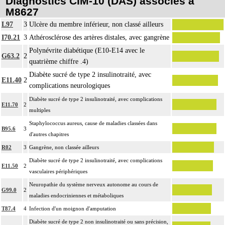
Diagnostics CIM-10 (DAS) associés à
M8627
L97
3
Ulcère du membre inférieur, non classé ailleurs
I70.21
3
Athérosclérose des artères distales, avec gangrène
Polynévrite diabétique (E10-E14 avec le
G63.2
2
quatrième chiffre .4)
Diabète sucré de type 2 insulinotraité, avec
E11.40
2
complications neurologiques
Diabète sucré de type 2 insulinotraité, avec complications
E11.70
2
multiples
Staphylococcus aureus, cause de maladies classées dans
B95.6
3
d'autres chapitres
R02
3
Gangrène, non classée ailleurs
Diabète sucré de type 2 insulinotraité, avec complications
E11.50
2
vasculaires périphériques
Neuropathie du système nerveux autonome au cours de
G99.0
2
maladies endocriniennes et métaboliques
T87.4
4
Infection d'un moignon d'amputation
Diabète sucré de type 2 non insulinotraité ou sans précision,