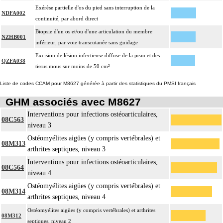
Exérèse partielle d'os du pied sans interruption de la
NDFA002
continuité, par abord direct
Biopsie d'un os et/ou d'une articulation du membre
NZHB001
inférieur, par voie transcutanée sans guidage
Excision de lésion infectieuse diffuse de la peau et des
QZFA038
tissus mous sur moins de 50 cm²
Liste de codes CCAM pour M8627 générée à partir des statistiques du PMSI français
GHM associés avec M8627
Interventions pour infections ostéoarticulaires,
08C563
niveau 3
Ostéomyélites aigües (y compris vertébrales) et
08M313
arthrites septiques, niveau 3
Interventions pour infections ostéoarticulaires,
08C564
niveau 4
Ostéomyélites aigües (y compris vertébrales) et
08M314
arthrites septiques, niveau 4
Ostéomyélites aigües (y compris vertébrales) et arthrites
08M312
septiques, niveau 2