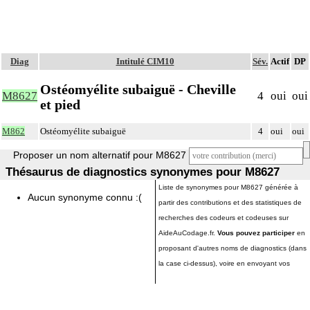
Diag
Intitulé CIM10
Sév.
Actif
DP
Ostéomyélite subaiguë - Cheville
M8627
4
oui
oui
et pied
M862
Ostéomyélite subaiguë
4
oui
oui
Proposer un nom alternatif pour M8627
Thésaurus de diagnostics synonymes pour M8627
Liste de synonymes pour M8627 générée à
Aucun synonyme connu :(
partir des contributions et des statistiques de
recherches des codeurs et codeuses sur
AideAuCodage.fr.
Vous pouvez participer
en
proposant d'autres noms de diagnostics (dans
la case ci-dessus), voire en envoyant vos