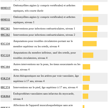
Ostéomyélites aigües (y compris vertébrales) et arthrites
08M31T
septiques, très courte durée
Ostéomyélites aigües (y compris vertébrales) et arthrites
08M311
septiques, niveau 1
08C561
Interventions pour infections ostéoarticulaires, niveau 1
08C562
Interventions pour infections ostéoarticulaires, niveau 2
Amputations pour troubles circulatoires portant sur le
05C134
membre supérieur ou les orteils, niveau 4
Amputations du membre inférieur, sauf des orteils, pour
05C124
troubles circulatoires, niveau 4
Autres interventions sur la peau, les tissus souscutanés ou les
09C104
seins, niveau 4
Actes thérapeutiques sur les artères par voie vasculaire, âge
05K254
supérieur à 17 ans, niveau 4
08C374
Interventions sur le pied, âge supérieur à 17 ans, niveau 4
Endoprothèses vasculaires sans infarctus du myocarde,
05K064
niveau 4
Affections de l'appareil musculosquelettique sans acte
08K02J