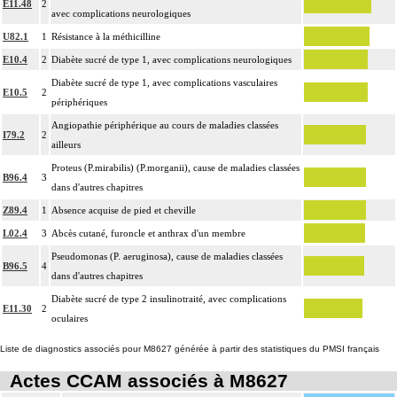
E11.48
2
avec complications neurologiques
U82.1
1
Résistance à la méthicilline
E10.4
2
Diabète sucré de type 1, avec complications neurologiques
Diabète sucré de type 1, avec complications vasculaires
E10.5
2
périphériques
Angiopathie périphérique au cours de maladies classées
I79.2
2
ailleurs
Proteus (P.mirabilis) (P.morganii), cause de maladies classées
B96.4
3
dans d'autres chapitres
Z89.4
1
Absence acquise de pied et cheville
L02.4
3
Abcès cutané, furoncle et anthrax d'un membre
Pseudomonas (P. aeruginosa), cause de maladies classées
B96.5
4
dans d'autres chapitres
Diabète sucré de type 2 insulinotraité, avec complications
E11.30
2
oculaires
Liste de diagnostics associés pour M8627 générée à partir des statistiques du PMSI français
Actes CCAM associés à M8627