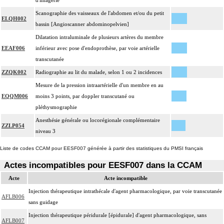
d'imagerie
Scanographie des vaisseaux de l'abdomen et/ou du petit
ELQH002
bassin [Angioscanner abdominopelvien]
Dilatation intraluminale de plusieurs artères du membre
EEAF006
inférieur avec pose d'endoprothèse, par voie artérielle
transcutanée
ZZQK002
Radiographie au lit du malade, selon 1 ou 2 incidences
Mesure de la pression intraartérielle d'un membre en au
EQQM006
moins 3 points, par doppler transcutané ou
pléthysmographie
Anesthésie générale ou locorégionale complémentaire
ZZLP054
niveau 3
Liste de codes CCAM pour EESF007 générée à partir des statistiques du PMSI français
Actes incompatibles pour EESF007 dans la CCAM
Acte
Acte incompatible
Injection thérapeutique intrathécale d'agent pharmacologique, par voie transcutanée
AFLB006
sans guidage
Injection thérapeutique péridurale [épidurale] d'agent pharmacologique, sans
AFLB007