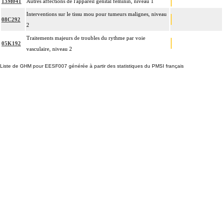
13M041
Autres affections de l'appareil génital féminin, niveau 1
Interventions sur le tissu mou pour tumeurs malignes, niveau
08C292
2
Traitements majeurs de troubles du rythme par voie
05K192
vasculaire, niveau 2
Liste de GHM pour EESF007 générée à partir des statistiques du PMSI français