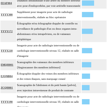
Dilatation intraluminale d'une artère du membre inférieur
EEAF004
avec pose d'endoprothèse, par voie artérielle transcutanée
Supplément pour imagerie pour acte de radiologie
YYYY300
interventionnelle, réalisée au bloc opératoire
Échographie et/ou échographie doppler de contrôle ou
surveillance de pathologie d'un ou deux organes intra-
YYYY172
abdominaux et/ou intrapelviens, ou de vaisseaux
périphérique
Imagerie pour acte de radiologie interventionnelle ou de
YYYY210
cardiologie interventionnelle niveau 12, réalisée en salle
d'imagerie
Scanographie des vaisseaux des membres inférieurs
EMQH001
[Angioscanner des membres inférieurs]
Échographie-doppler des veines des membres inférieurs
EJQM004
et des veines iliaques, sans marquage cutané
Scanographie de l'abdomen et du petit bassin [pelvis],
ZCQH001
avec injection intraveineuse de produit de contraste
Imagerie pour acte de radiologie interventionnelle ou de
YYYY190
cardiologie interventionnelle niveau 10, réalisée en salle