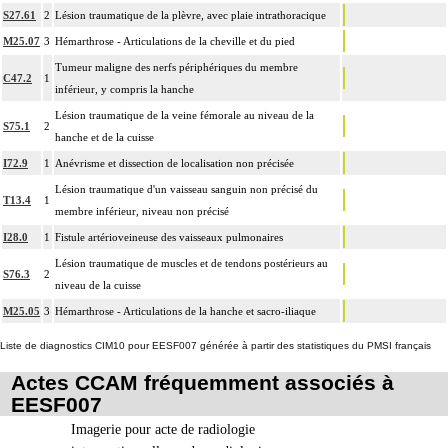
S27.61
2
Lésion traumatique de la plèvre, avec plaie intrathoracique
- décision de cardioplégie
- décision d'assistance circulatoire.
M25.07
3
Hémarthrose - Articulations de la cheville et du pied
4
La suture d'un vaisseau inclut l'angioplastie d'élargissement.
Tumeur maligne des nerfs périphériques du membre
C47.2
1
inférieur, y compris la hanche
4
Le pontage artériel inclut la thromboendartériectomie de contigüité.
Lésion traumatique de la veine fémorale au niveau de la
Les actes sur le thorax, par thoracoscopie incluent l'évacuation de collection
S75.1
2
4
hanche et de la cuisse
intrathoracique associée, la pose de drain pleural et/ou péricardique.
I72.9
1
Anévrisme et dissection de localisation non précisée
Les actes sur le thorax, par thoracotomie incluent l'évacuation de collection
4
intrathoracique associée, la pose de drain pleural et/ou péricardique.
Lésion traumatique d'un vaisseau sanguin non précisé du
T13.4
1
membre inférieur, niveau non précisé
Les actes avec dérivation vasculaire [shunt] incluent la pose d'une dérivation
4
inerte ou pulsée, et son ablation.
I28.0
1
Fistule artérioveineuse des vaisseaux pulmonaires
Facturation : les suppléments de numérisation ou la radioscopie de longue
Lésion traumatique de muscles et de tendons postérieurs au
S76.3
2
4
durée sous ampli de brillance (chapitre 19) ne peuvent pas être facturés avec les
niveau de la cuisse
actes diagnostiques ou thérapeutiques de radiologie vasculaire
M25.05
3
Hémarthrose - Articulations de la hanche et sacro-iliaque
Liste de diagnostics CIM10 pour EESF007 générée à partir des statistiques du PMSI français
Actes CCAM fréquemment associés à
EESF007
Imagerie pour acte de radiologie