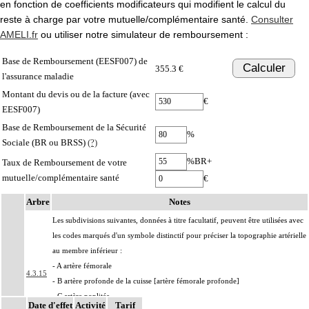
en fonction de coefficients modificateurs qui modifient le calcul du
reste à charge par votre mutuelle/complémentaire santé.
Consulter
AMELI.fr
ou utiliser notre simulateur de remboursement :
Base de Remboursement (EESF007) de
Calculer
355.3 €
l'assurance maladie
Montant du devis ou de la facture (avec
€
EESF007)
Base de Remboursement de la Sécurité
%
Sociale (BR ou BRSS)
(?)
%BR+
Taux de Remboursement de votre
mutuelle/complémentaire santé
€
Arbre
Notes
Les subdivisions suivantes, données à titre facultatif, peuvent être utilisées avec
les codes marqués d'un symbole distinctif pour préciser la topographie artérielle
au membre inférieur :
- A artère fémorale
4.3.15
- B artère profonde de la cuisse [artère fémorale profonde]
- C artère poplitée
Date d'effet
Activité
Tarif