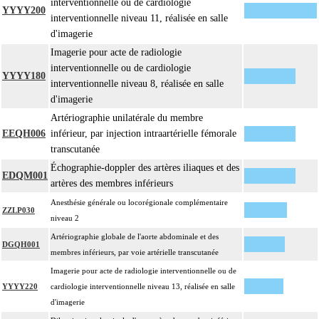
interventionnelle ou de cardiologie
YYYY200
interventionnelle niveau 11, réalisée en salle
d'imagerie
Imagerie pour acte de radiologie
interventionnelle ou de cardiologie
YYYY180
interventionnelle niveau 8, réalisée en salle
d'imagerie
Artériographie unilatérale du membre
EEQH006
inférieur, par injection intraartérielle fémorale
transcutanée
Échographie-doppler des artères iliaques et des
EDQM001
artères des membres inférieurs
Anesthésie générale ou locorégionale complémentaire
ZZLP030
niveau 2
Artériographie globale de l'aorte abdominale et des
DGQH001
membres inférieurs, par voie artérielle transcutanée
Imagerie pour acte de radiologie interventionnelle ou de
YYYY220
cardiologie interventionnelle niveau 13, réalisée en salle
d'imagerie