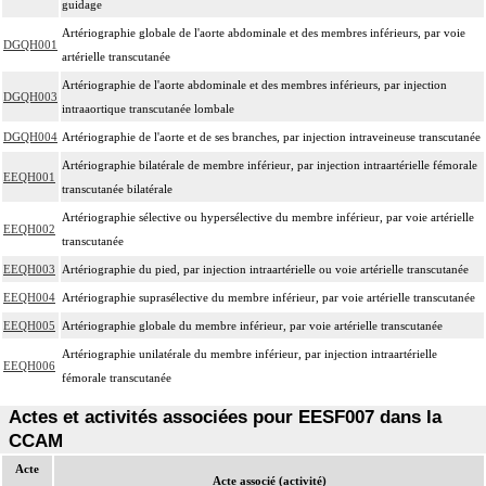
guidage
Artériographie globale de l'aorte abdominale et des membres inférieurs, par voie
DGQH001
artérielle transcutanée
Artériographie de l'aorte abdominale et des membres inférieurs, par injection
DGQH003
intraaortique transcutanée lombale
DGQH004
Artériographie de l'aorte et de ses branches, par injection intraveineuse transcutanée
Artériographie bilatérale de membre inférieur, par injection intraartérielle fémorale
EEQH001
transcutanée bilatérale
Artériographie sélective ou hypersélective du membre inférieur, par voie artérielle
EEQH002
transcutanée
EEQH003
Artériographie du pied, par injection intraartérielle ou voie artérielle transcutanée
EEQH004
Artériographie suprasélective du membre inférieur, par voie artérielle transcutanée
EEQH005
Artériographie globale du membre inférieur, par voie artérielle transcutanée
Artériographie unilatérale du membre inférieur, par injection intraartérielle
EEQH006
fémorale transcutanée
Actes et activités associées pour EESF007 dans la
CCAM
Acte
Acte associé (activité)