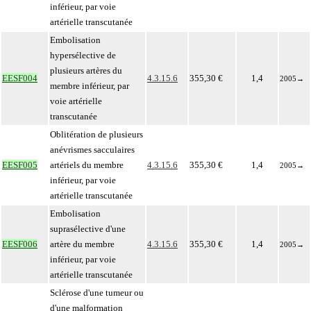
inférieur, par voie
artérielle transcutanée
Embolisation
hypersélective de
plusieurs artères du
EESF004
4.3.15.6
355,30 €
1,4
2005
→
membre inférieur, par
voie artérielle
transcutanée
Oblitération de plusieurs
anévrismes sacculaires
EESF005
artériels du membre
4.3.15.6
355,30 €
1,4
2005
→
inférieur, par voie
artérielle transcutanée
Embolisation
suprasélective d'une
EESF006
artère du membre
4.3.15.6
355,30 €
1,4
2005
→
inférieur, par voie
artérielle transcutanée
Sclérose d'une tumeur ou
d'une malformation