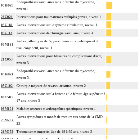
Endoprothèses vasculaires sans infarctus du myocarde,
05K061
niveau 1
26C021
Interventions pour traumatismes multiples graves, niveau 1
05C181
Autres interventions sur le système circulatoire, niveau 1
05C113
Autres interventions de chirurgie vasculaire, niveau 3
Autres pathologies de l'appareil musculosquelettique et du
08M191
tissu conjonctif, niveau 1
Autres interventions pour blessures ou complications d'acte,
21C053
niveau 3
Endoprothèses vasculaires sans infarctus du myocarde,
05K063
niveau 3
05C102
Chirurgie majeure de revascularisation, niveau 2
Autres interventions sur la hanche et le fémur, âge supérieur à
08C503
17 ans, niveau 3
08M101
Maladies osseuses et arthropathies spécifiques, niveau 1
Autres symptômes et motifs de recours aux soins de la CMD
23M20Z
23
21M072
Traumatismes imprécis, âge de 18 à 69 ans, niveau 2