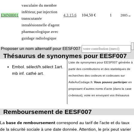
vasculaire du membre
inférieur, par injection
EMNH001
4.3.15.6
104,50 €
1
2005
→
transcutanée
intralésionnelle d'agent
pharmacologique avec
guidage radiologique
Proposer un nom alternatif pour EESF007
Thésaurus de synonymes pour EESF007
Liste de synonymes pour EESF007 générée à
Embol. sélect/h.sélect 1art.
partir des contributions et des statistiques de
mb inf. cathé art.
recherches des codeurs et codeuses sur
AideAuCodage.fr.
Vous pouvez participer
en
proposant d'autres noms d'acte (dans la case
ci-dessus), voire en envoyant vos thésaurus
Remboursement de EESF007
La
base de remboursement
correspond au tarif de l'acte et du taux
de la sécurité sociale à une date donnée. Attention, le prix peut varier