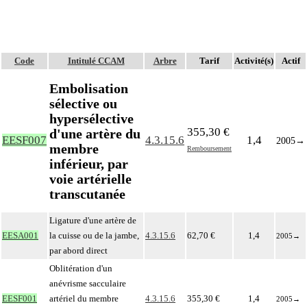
Code
Intitulé CCAM
Arbre
Tarif
Activité(s)
Actif
Embolisation
sélective ou
hypersélective
355,30 €
d'une artère du
EESF007
4.3.15.6
1,4
2005
→
membre
Remboursement
inférieur, par
voie artérielle
transcutanée
Ligature d'une artère de
EESA001
la cuisse ou de la jambe,
4.3.15.6
62,70 €
1,4
2005
→
par abord direct
Oblitération d'un
anévrisme sacculaire
EESF001
artériel du membre
4.3.15.6
355,30 €
1,4
2005
→