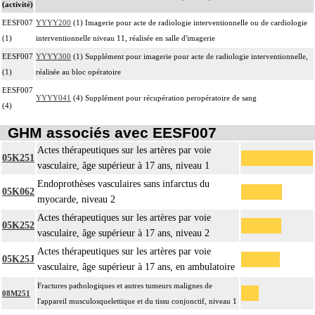
(activité)
EESF007
YYYY200
(1) Imagerie pour acte de radiologie interventionnelle ou de cardiologie
(1)
interventionnelle niveau 11, réalisée en salle d'imagerie
EESF007
YYYY300
(1) Supplément pour imagerie pour acte de radiologie interventionnelle,
(1)
réalisée au bloc opératoire
EESF007
YYYY041
(4) Supplément pour récupération peropératoire de sang
(4)
GHM associés avec EESF007
Actes thérapeutiques sur les artères par voie
05K251
vasculaire, âge supérieur à 17 ans, niveau 1
Endoprothèses vasculaires sans infarctus du
05K062
myocarde, niveau 2
Actes thérapeutiques sur les artères par voie
05K252
vasculaire, âge supérieur à 17 ans, niveau 2
Actes thérapeutiques sur les artères par voie
05K25J
vasculaire, âge supérieur à 17 ans, en ambulatoire
Fractures pathologiques et autres tumeurs malignes de
08M251
l'appareil musculosquelettique et du tissu conjonctif, niveau 1