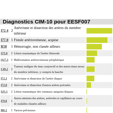
4
intraluminal transcutané guidé d'un vaisseau, que le guide soit introduit par
ponction ou par incision du vaisseau.
Par acte sur un vaisseau, par voie transcutanée, on entend : acte réalisé par
4
Notes
ponction transcutanée du vaisseau ou par incision du vaisseau
Diagnostics CIM-10 pour EESF007
Par pontage vasculaire, on entend : déviation du flux vasculaire sans exérèse de
Anévrisme et dissection des artères du membre
4
I72.4
2
l'obstacle à contourner.
inférieur
Par remplacement d'un vaisseau ou d'une structure vasculaire, on entend :
I77.0
1
Fistule artérioveineuse, acquise
4
résection d'un axe ou d'une structure vasculaire avec reconstruction par greffe
R58
1
Hémorragie, non classée ailleurs
ou prothèse.
S75.0
2
Lésion traumatique de l'artère fémorale
Par thoracotomie, on entend : tout abord de la cavité thoracique - sternotomie,
4
Q27.3
1
Malformation artérioveineuse périphérique
thoracotomie latérale, thoracotomie postérieure.
Tumeur maligne du tissu conjonctif et des autres tissus mous
La circulation extracorporelle [CEC] pour acte intrathoracique inclut, pour le
C49.2
2
du membre inférieur, y compris la hanche
chirurgien, l'installation, la conduite de la circulation extracorporelle, et son
ablation. Elle inclut les responsabilités suivantes :
I72.3
2
Anévrisme et dissection de l'artère iliaque
- décision de l'indication et choix de la technique
I72.8
2
Anévrisme et dissection d'autres artères précisées
- pose et ablation des canules
S35.5
2
Lésion traumatique des vaisseaux sanguins iliaques
4
- choix du niveau d'hypothermie
Autres atteintes des artères, artérioles et capillaires au cours
- choix du débit de CEC
I79.8
1
de maladies classées ailleurs
- décision d'arrêt circulatoire
I86.2
1
Varices pelviennes
- définition des protocoles de remplissage