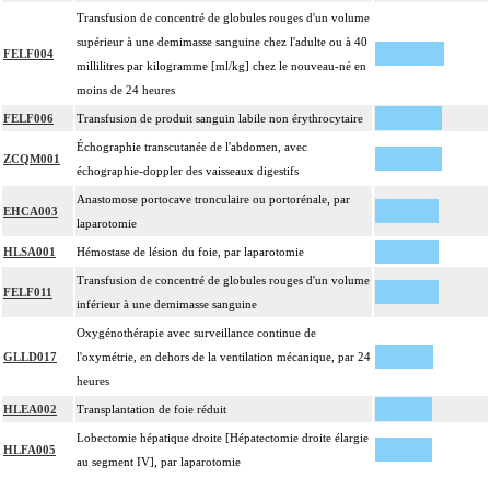
Transfusion de concentré de globules rouges d'un volume
supérieur à une demimasse sanguine chez l'adulte ou à 40
FELF004
millilitres par kilogramme [ml/kg] chez le nouveau-né en
moins de 24 heures
FELF006
Transfusion de produit sanguin labile non érythrocytaire
Échographie transcutanée de l'abdomen, avec
ZCQM001
échographie-doppler des vaisseaux digestifs
Anastomose portocave tronculaire ou portorénale, par
EHCA003
laparotomie
HLSA001
Hémostase de lésion du foie, par laparotomie
Transfusion de concentré de globules rouges d'un volume
FELF011
inférieur à une demimasse sanguine
Oxygénothérapie avec surveillance continue de
GLLD017
l'oxymétrie, en dehors de la ventilation mécanique, par 24
heures
HLEA002
Transplantation de foie réduit
Lobectomie hépatique droite [Hépatectomie droite élargie
HLFA005
au segment IV], par laparotomie