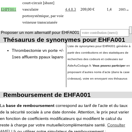
court-circuit [shunt]
EHPF001
vasculaire
4.4.8.3
209,00 €
1,4
2005
→
portosystémique, par voie
veineuse transcutanée
Proposer un nom alternatif pour EHFA001
Thésaurus de synonymes pour EHFA001
Liste de synonymes pour EHFA001 générée à
Thrombectomie vn porte +/-
partir des contributions et des statistiques de
1ses affluents ppaux laparo
recherches des codeurs et codeuses sur
AideAuCodage.fr.
Vous pouvez participer
en
proposant d'autres noms d'acte (dans la case
ci-dessus), voire en envoyant vos thésaurus
Remboursement de EHFA001
La
base de remboursement
correspond au tarif de l'acte et du taux
de la sécurité sociale à une date donnée. Attention, le prix peut varier
en fonction de coefficients modificateurs qui modifient le calcul du
reste à charge par votre mutuelle/complémentaire santé.
Consulter
AMELI.fr
ou utiliser notre simulateur de remboursement :