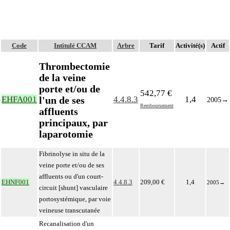
Code
Intitulé CCAM
Arbre
Tarif
Activité(s)
Actif
Thrombectomie
de la veine
porte et/ou de
542,77 €
l'un de ses
EHFA001
4.4.8.3
1,4
2005
→
Remboursement
affluents
principaux, par
laparotomie
Fibrinolyse in situ de la
veine porte et/ou de ses
affluents ou d'un court-
EHNF001
4.4.8.3
209,00 €
1,4
2005
→
circuit [shunt] vasculaire
portosystémique, par voie
veineuse transcutanée
Recanalisation d'un