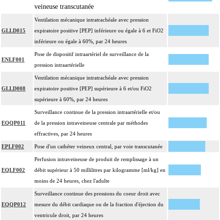
inerte ou pulsée, et son ablation.
veineuse transcutanée
Facturation : les suppléments de numérisation ou la radioscopie de longue
Ventilation mécanique intratrachéale avec pression
4
durée sous ampli de brillance (chapitre 19) ne peuvent pas être facturés avec les
GLLD015
expiratoire positive [PEP] inférieure ou égale à 6 et FiO2
actes diagnostiques ou thérapeutiques de radiologie vasculaire
inférieure ou égale à 60%, par 24 heures
Pose de dispositif intraartériel de surveillance de la
ENLF001
pression intraartérielle
Ventilation mécanique intratrachéale avec pression
GLLD008
expiratoire positive [PEP] supérieure à 6 et/ou FiO2
supérieure à 60%, par 24 heures
Surveillance continue de la pression intraartérielle et/ou
EQQP011
de la pression intraveineuse centrale par méthodes
effractives, par 24 heures
EPLF002
Pose d'un cathéter veineux central, par voie transcutanée
Perfusion intraveineuse de produit de remplissage à un
EQLF002
débit supérieur à 50 millilitres par kilogramme [ml/kg] en
moins de 24 heures, chez l'adulte
Surveillance continue des pressions du coeur droit avec
EQQP012
mesure du débit cardiaque ou de la fraction d'éjection du
ventricule droit, par 24 heures