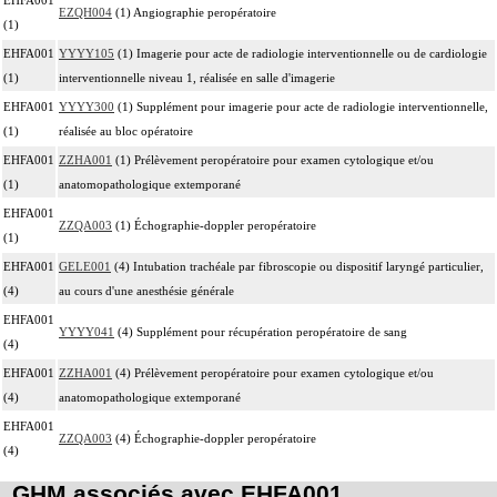
EZQH004
(1) Angiographie peropératoire
(1)
EHFA001
YYYY105
(1) Imagerie pour acte de radiologie interventionnelle ou de cardiologie
(1)
interventionnelle niveau 1, réalisée en salle d'imagerie
EHFA001
YYYY300
(1) Supplément pour imagerie pour acte de radiologie interventionnelle,
(1)
réalisée au bloc opératoire
EHFA001
ZZHA001
(1) Prélèvement peropératoire pour examen cytologique et/ou
(1)
anatomopathologique extemporané
EHFA001
ZZQA003
(1) Échographie-doppler peropératoire
(1)
EHFA001
GELE001
(4) Intubation trachéale par fibroscopie ou dispositif laryngé particulier,
(4)
au cours d'une anesthésie générale
EHFA001
YYYY041
(4) Supplément pour récupération peropératoire de sang
(4)
EHFA001
ZZHA001
(4) Prélèvement peropératoire pour examen cytologique et/ou
(4)
anatomopathologique extemporané
EHFA001
ZZQA003
(4) Échographie-doppler peropératoire
(4)
GHM associés avec EHFA001