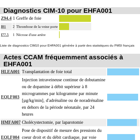
thoracotomie latérale, thoracotomie postérieure.
Diagnostics CIM-10 pour EHFA001
La circulation extracorporelle [CEC] pour acte intrathoracique inclut, pour le
chirurgien, l'installation, la conduite de la circulation extracorporelle, et son
Z94.4
1
Greffe de foie
ablation. Elle inclut les responsabilités suivantes :
I81
2
Thrombose de la veine porte
- décision de l'indication et choix de la technique
I77.5
1
Nécrose d'une artère
- pose et ablation des canules
4
- choix du niveau d'hypothermie
Liste de diagnostics CIM10 pour EHFA001 générée à partir des statistiques du PMSI français
- choix du débit de CEC
Actes CCAM fréquemment associés à
- décision d'arrêt circulatoire
EHFA001
- définition des protocoles de remplissage
HLEA001
Transplantation de foie total
- décision de cardioplégie
Injection intraveineuse continue de dobutamine
- décision d'assistance circulatoire.
ou de dopamine à débit supérieur à 8
4
La suture d'un vaisseau inclut l'angioplastie d'élargissement.
microgrammes par kilogramme par minute
4
Le pontage artériel inclut la thromboendartériectomie de contigüité.
EQLF003
[µg/kg/min], d'adrénaline ou de noradrénaline
Les actes sur le thorax, par thoracoscopie incluent l'évacuation de collection
en dehors de la période néonatale, par 24
4
intrathoracique associée, la pose de drain pleural et/ou péricardique.
heures
Les actes sur le thorax, par thoracotomie incluent l'évacuation de collection
HMFA007
Cholécystectomie, par laparotomie
4
intrathoracique associée, la pose de drain pleural et/ou péricardique.
Pose de dispositif de mesure des pressions du
Les actes avec dérivation vasculaire [shunt] incluent la pose d'une dérivation
EQLF004
coeur droit et du débit cardiaque, par voie
4