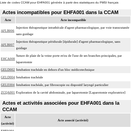
Liste de codes CCAM pour EHFA001 générée à partir des statistiques du PMSI français
Actes incompatibles pour EHFA001 dans la CCAM
Acte
Acte incompatible
Injection thérapeutique intrathécale d'agent pharmacologique, par voie transcutanée
AFLB006
sans guidage
Injection thérapeutique péridurale [épidurale] d'agent pharmacologique, sans
AFLB007
guidage
Suture de plaie de la veine porte et/ou de l'une de ses branches principales, par
EHCA008
laparotomie
GELD002
Intubation trachéale en dehors d'un bloc médicotechnique
GELD004
Intubation trachéale
GELE004
Intubation trachéale, par fibroscopie ou dispositif laryngé particulier
ZCQA001
Exploration de la cavité abdominale, par laparotomie [Laparotomie exploratrice]
Actes et activités associées pour EHFA001 dans la
CCAM
Acte
Acte associé (activité)
(activité)
EHFA001