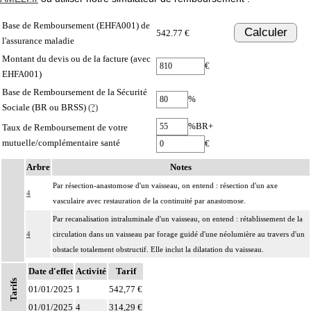
Base de Remboursement (EHFA001) de
Calculer
542.77 €
l'assurance maladie
Montant du devis ou de la facture (avec
€
EHFA001)
Base de Remboursement de la Sécurité
%
Sociale (BR ou BRSS)
(?)
%BR+
Taux de Remboursement de votre
mutuelle/complémentaire santé
€
Arbre
Notes
Par résection-anastomose d'un vaisseau, on entend : résection d'un axe
4
vasculaire avec restauration de la continuité par anastomose.
Par recanalisation intraluminale d'un vaisseau, on entend : rétablissement de la
4
circulation dans un vaisseau par forage guidé d'une néolumière au travers d'un
obstacle totalement obstructif. Elle inclut la dilatation du vaisseau.
Par endoprothèse vasculaire, on entend : prothèse vasculaire non couverte,
Date d'effet
Activité
Tarif
4
Tarifs
posée par voie vasculaire transcutanée.
01/01/2025
1
542,77 €
Par acte intravasculaire suprasélectif, on entend : acte par cathétérisme d'un
01/01/2025
4
314,29 €
4