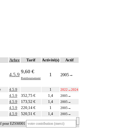
Arbre
Tarif
Activité(s)
Actif
9,60 €
4.5.9
1
2005
→
Remboursement
e
4.5.9
1
2022
→
2024
4.5.9
352,75 €
1,4
2005
→
4.5.9
173,52 €
1,4
2005
→
4.5.9
220,14 €
1
2005
→
4.5.9
520,51 €
1,4
2005
→
tif pour EZSM001