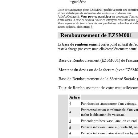
+guid écho
Liste de synonymes pour EZSM001 générée à partir des contribu
et des statistiques de recherches des codeurs et codeuses sur
AideAuCodage.fr.
Vous pouvez participer
en proposant d'autre
d'acte (dans la case ci-dessus), voire en envoyant vos thésaurus (
i
Vous gagnerez du temps lors de vos prochaines recherches et aide
autres codeurs, alors merci !
Remboursement de EZSM001
La
base de remboursement
correspond au tarif de l'ac
reste à charge par votre mutuelle/complémentaire santé
Base de Remboursement (EZSM001) de l'assura
Montant du devis ou de la facture (avec EZSM
Base de Remboursement de la Sécurité Social
Taux de Remboursement de votre mutuelle/com
Arbre
4
Par résection-anastomose d'un vaisseau, 
Par recanalisation intraluminale d'un va
4
inclut la dilatation du vaisseau.
4
Par endoprothèse vasculaire, on entend :
4
Par acte intravasculaire suprasélectif, o
4
Par acte intravasculaire sélectif ou hype