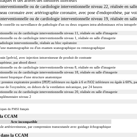
liaques et des artères des membres inférieurs
nterventionnelle ou de cardiologie interventionnelle niveau 22, réalisée en sall
seau coronaire avec artériographie coronaire, avec pose d'endoprothèse, par voie
nterventionnelle ou de cardiologie interventionnelle niveau 19, réalisée en sall
e contrôle ou surveillance de pathologie d'un ou deux organes intra-abdominaux et/ou intrapelv
tionnelle ou de cardiologie interventionnelle niveau 11, réalisée en salle d'imagerie
tionnelle ou de cardiologie interventionnelle niveau 1, réalisée en salle d'imagerie
diologie interventionnelle, réalisée au bloc opératoire
d'une mammographie ou d'un examen scanographique ou remnographique
sin [pelvis], avec injection intraveineuse de produit de contraste
upérieur, par abord direct
tionnelle ou de cardiologie interventionnelle niveau 8, réalisée en salle d'imagerie
tionnelle ou de cardiologie interventionnelle niveau 18, réalisée en salle d'imagerie
ment biopsique d'une structure anatomique
 pression expiratoire positive [PEP] inférieure ou égale à 6 et FiO2 inférieure ou égale à 60%, p
ue de l'oxymétrie, en dehors de la ventilation mécanique, par 24 heures
tionnelle ou de cardiologie interventionnelle niveau 20, réalisée en salle d'imagerie
mplémentaire niveau 2
tiques du PMSI français
s la CCAM
Acte incompatible
ule artérioveineuse, par compression transcutanée avec guidage échographique
01 dans la CCAM