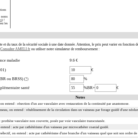
tions
s noms
ci
) !
rez les
te et du taux de la sécurité sociale à une date donnée. Attention, le prix peut varier en fonction 
.
Consulter AMELI.fr
ou utiliser notre simulateur de remboursement :
nce maladie
9.6 €
001)
€
e (BR ou BRSS)
(?)
%
plémentaire santé
%BR+
€
Notes
on entend : résection d'un axe vasculaire avec restauration de la continuité par anastomose.
isseau, on entend : rétablissement de la circulation dans un vaisseau par forage guidé d'une néolum
 prothèse vasculaire non couverte, posée par voie vasculaire transcutanée.
n entend : acte par cathétérisme d'un vaisseau par microcathéter coaxial guidé.
rsélectif, on entend : acte par cathétérisme d'une branche d'un vaisseau quel que soit son ordre de