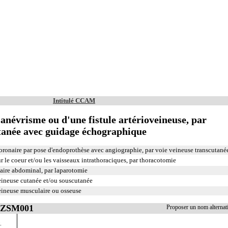
Intitulé CCAM
anévrisme ou d'une fistule artérioveineuse, par
tanée avec guidage échographique
oronaire par pose d'endoprothèse avec angiographie, par voie veineuse transcutané
r le coeur et/ou les vaisseaux intrathoraciques, par thoracotomie
laire abdominal, par laparotomie
eineuse cutanée et/ou souscutanée
eineuse musculaire ou osseuse
 EZSM001
Proposer un nom alterna
.