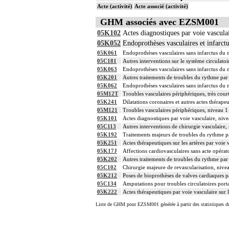
Acte (activité)
Acte associé (activité)
GHM associés avec EZSM001
05K102
Actes diagnostiques par voie vascula
05K052
Endoprothèses vasculaires et infarc
05K061
Endoprothèses vasculaires sans infarctus du
05C181
Autres interventions sur le système circulatoi
05K063
Endoprothèses vasculaires sans infarctus du
05K201
Autres traitements de troubles du rythme par
05K062
Endoprothèses vasculaires sans infarctus du
05M12T
Troubles vasculaires périphériques, très cour
05K241
Dilatations coronaires et autres actes thérape
05M121
Troubles vasculaires périphériques, niveau 1
05K101
Actes diagnostiques par voie vasculaire, niv
05C113
Autres interventions de chirurgie vasculaire,
05K192
Traitements majeurs de troubles du rythme pa
05K251
Actes thérapeutiques sur les artères par voie 
05K17J
Affections cardiovasculaires sans acte opéra
05K202
Autres traitements de troubles du rythme par
05C102
Chirurgie majeure de revascularisation, nive
05K212
Poses de bioprothèses de valves cardiaques p
05C134
Amputations pour troubles circulatoires porta
05K222
Actes thérapeutiques par voie vasculaire sur 
Liste de GHM pour EZSM001 générée à partir des statistiques d