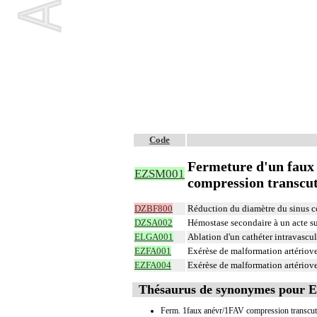
Code
Fermeture d'un faux 
EZSM001
compression transcu
DZBF800
Réduction du diamètre du sinus c
DZSA002
Hémostase secondaire à un acte su
ELGA001
Ablation d'un cathéter intravascu
EZFA001
Exérèse de malformation artériov
EZFA004
Exérèse de malformation artériov
Thésaurus de synonymes pour
Ferm. 1faux anévr/1FAV compression transcut