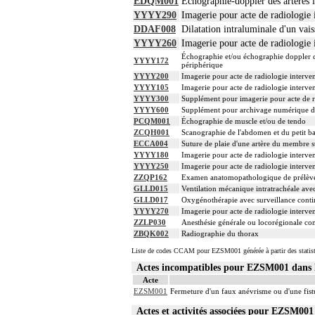
EDQM001
Échographie-doppler des artères i
YYYY290
Imagerie pour acte de radiologie i
DDAF008
Dilatation intraluminale d'un vais
YYYY260
Imagerie pour acte de radiologie i
Échographie et/ou échographie doppler d
YYYY172
périphérique
YYYY200
Imagerie pour acte de radiologie interven
YYYY105
Imagerie pour acte de radiologie interven
YYYY300
Supplément pour imagerie pour acte de ra
YYYY600
Supplément pour archivage numérique 
PCQM001
Échographie de muscle et/ou de tendo
ZCQH001
Scanographie de l'abdomen et du petit bas
ECCA004
Suture de plaie d'une artère du membre s
YYYY180
Imagerie pour acte de radiologie interven
YYYY250
Imagerie pour acte de radiologie interven
ZZQP162
Examen anatomopathologique de prélève
GLLD015
Ventilation mécanique intratrachéale avec
GLLD017
Oxygénothérapie avec surveillance contin
YYYY270
Imagerie pour acte de radiologie interven
ZZLP030
Anesthésie générale ou locorégionale co
ZBQK002
Radiographie du thorax
Liste de codes CCAM pour EZSM001 générée à partir des statis
Actes incompatibles pour EZSM001 dan
Acte
EZSM001
Fermeture d'un faux anévrisme ou d'une fist
Actes et activités associées pour EZSM0