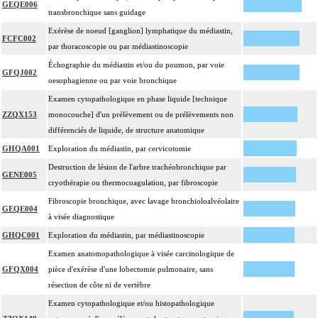
GEQE006
transbronchique sans guidage
Exérèse de noeud [ganglion] lymphatique du médiastin,
FCFC002
par thoracoscopie ou par médiastinoscopie
Échographie du médiastin et/ou du poumon, par voie
GFQJ002
oesophagienne ou par voie bronchique
Examen cytopathologique en phase liquide [technique
ZZQX153
monocouche] d'un prélèvement ou de prélèvements non
différenciés de liquide, de structure anatomique
GHQA001
Exploration du médiastin, par cervicotomie
Destruction de lésion de l'arbre trachéobronchique par
GENE005
cryothérapie ou thermocoagulation, par fibroscopie
Fibroscopie bronchique, avec lavage bronchioloalvéolaire
GEQE004
à visée diagnostique
GHQC001
Exploration du médiastin, par médiastinoscopie
Examen anatomopathologique à visée carcinologique de
GFQX004
pièce d'exérèse d'une lobectomie pulmonaire, sans
résection de côte ni de vertèbre
Examen cytopathologique et/ou histopathologique