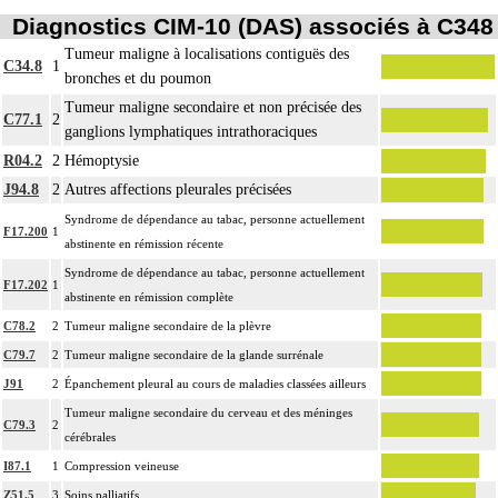
Diagnostics CIM-10 (DAS) associés à C348
Tumeur maligne à localisations contiguës des
C34.8
1
bronches et du poumon
Tumeur maligne secondaire et non précisée des
C77.1
2
ganglions lymphatiques intrathoraciques
R04.2
2
Hémoptysie
J94.8
2
Autres affections pleurales précisées
Syndrome de dépendance au tabac, personne actuellement
F17.200
1
abstinente en rémission récente
Syndrome de dépendance au tabac, personne actuellement
F17.202
1
abstinente en rémission complète
C78.2
2
Tumeur maligne secondaire de la plèvre
C79.7
2
Tumeur maligne secondaire de la glande surrénale
J91
2
Épanchement pleural au cours de maladies classées ailleurs
Tumeur maligne secondaire du cerveau et des méninges
C79.3
2
cérébrales
I87.1
1
Compression veineuse
Z51.5
3
Soins palliatifs