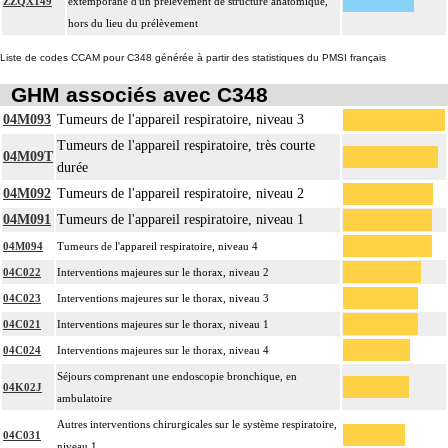
ZZQX149
extemporané d'un prélèvement de structure anatomique,
hors du lieu du prélèvement
Liste de codes CCAM pour C348 générée à partir des statistiques du PMSI français
GHM associés avec C348
04M093
Tumeurs de l'appareil respiratoire, niveau 3
Tumeurs de l'appareil respiratoire, très courte
04M09T
durée
04M092
Tumeurs de l'appareil respiratoire, niveau 2
04M091
Tumeurs de l'appareil respiratoire, niveau 1
04M094
Tumeurs de l'appareil respiratoire, niveau 4
04C022
Interventions majeures sur le thorax, niveau 2
04C023
Interventions majeures sur le thorax, niveau 3
04C021
Interventions majeures sur le thorax, niveau 1
04C024
Interventions majeures sur le thorax, niveau 4
Séjours comprenant une endoscopie bronchique, en
04K02J
ambulatoire
Autres interventions chirurgicales sur le système respiratoire,
04C031
niveau 1