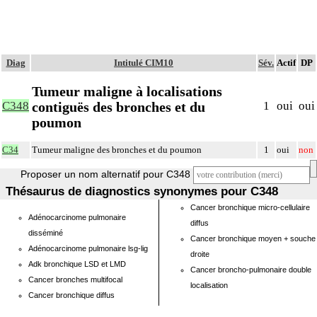
Diag
Intitulé CIM10
Sév.
Actif
DP
Tumeur maligne à localisations
contiguës des bronches et du
C348
1
oui
oui
poumon
C34
Tumeur maligne des bronches et du poumon
1
oui
non
Proposer un nom alternatif pour C348
Thésaurus de diagnostics synonymes pour C348
Cancer bronchique micro-cellulaire
Adénocarcinome pulmonaire
diffus
disséminé
Cancer bronchique moyen + souche
Adénocarcinome pulmonaire lsg-lig
droite
Adk bronchique LSD et LMD
Cancer broncho-pulmonaire double
Cancer bronches multifocal
localisation
Cancer bronchique diffus