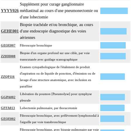
Supplément pour curage ganglionnaire
YYYY026
médiastinal au cours d'une pneumonectomie ou
d'une lobectomie
Biopsie trachéale et/ou bronchique, au cours
GEHE001
d'une endoscopie diagnostique des voies
aériennes
GEQE007
Fibroscopie bronchique
Biopsie d'un organe profond sur une cible, par voie
ZZHH008
transcutanée avec guidage scanographique
Examen cytopathologique de l'étalement de produit
d'aspiration ou de liquide de ponction, d'émission ou de
ZZQP116
lavage d'une structure anatomique, avec inclusion en
paraffine
Libération du poumon [Pneumolyse] pour symphyse
GGPA002
pleurale
GFFA013
Lobectomie pulmonaire, par thoracotomie
Fibroscopie bronchique, avec prélèvement lymphonodal à
GEQE002
l'aiguille par voie transbronchique
Fibroscopie bronchique, avec biopsie pulmonaire par voie