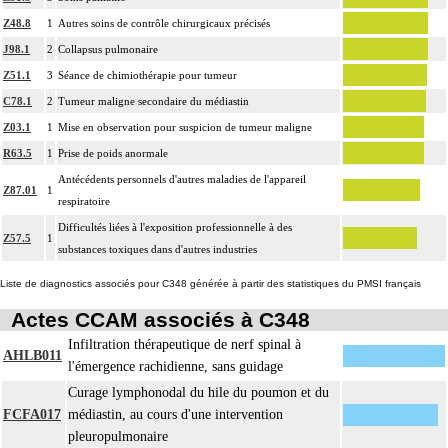
Z48.8
1
Autres soins de contrôle chirurgicaux précisés
J98.1
2
Collapsus pulmonaire
Z51.1
3
Séance de chimiothérapie pour tumeur
C78.1
2
Tumeur maligne secondaire du médiastin
Z03.1
1
Mise en observation pour suspicion de tumeur maligne
R63.5
1
Prise de poids anormale
Antécédents personnels d'autres maladies de l'appareil
Z87.01
1
respiratoire
Difficultés liées à l'exposition professionnelle à des
Z57.5
1
substances toxiques dans d'autres industries
Liste de diagnostics associés pour C348 générée à partir des statistiques du PMSI français
Actes CCAM associés à C348
Infiltration thérapeutique de nerf spinal à
AHLB011
l'émergence rachidienne, sans guidage
Curage lymphonodal du hile du poumon et du
FCFA017
médiastin, au cours d'une intervention
pleuropulmonaire