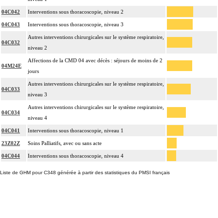
04C042
Interventions sous thoracoscopie, niveau 2
04C043
Interventions sous thoracoscopie, niveau 3
Autres interventions chirurgicales sur le système respiratoire,
04C032
niveau 2
Affections de la CMD 04 avec décès : séjours de moins de 2
04M24E
jours
Autres interventions chirurgicales sur le système respiratoire,
04C033
niveau 3
Autres interventions chirurgicales sur le système respiratoire,
04C034
niveau 4
04C041
Interventions sous thoracoscopie, niveau 1
23Z02Z
Soins Palliatifs, avec ou sans acte
04C044
Interventions sous thoracoscopie, niveau 4
Liste de GHM pour C348 générée à partir des statistiques du PMSI français