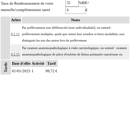
%BR+
Taux de Remboursement de votre
mutuelle/complémentaire santé
€
Arbre
Notes
Par prélèvements non différenciés [non individualisés], on entend :
6.1.11
prélèvements multiples, quels que soient leur nombre et leurs modalités, non
distingués les uns des autres lors du prélèvement
Par examen anatomopathologique à visée carcinologique, on entend : examen
6.1.11
anatomopathologique de pièce d'exérèse de lésion présumée cancéreuse ou
précancéreuse
Date d'effet
Activité
Tarif
Tarifs
Par groupe lymphonodal [ganglionnaire lymphatique], on entend : ensemble
01/01/2025
1
99,72 €
6.1.11
de noeuds [ganglions] lymphatiques non différenciés par le préleveur au cours
d'un curage lymphonodal [ganglionnaire]
Par recoupe, on entend : exérèse supplémentaire effectuée par le préleveur, au-
6.1.11
delà des berges de l'exérèse initiale
Avec ou sans : examen de berge
6.1.11
Par berge, on entend : limite de la résection [incision].
Par pièce d'exérèse, on entend : exérèse partielle ou totale, monobloc ou en
6.1.11
plusieurs fragments non différenciés par le préleveur, pour chaque structure
anatomique