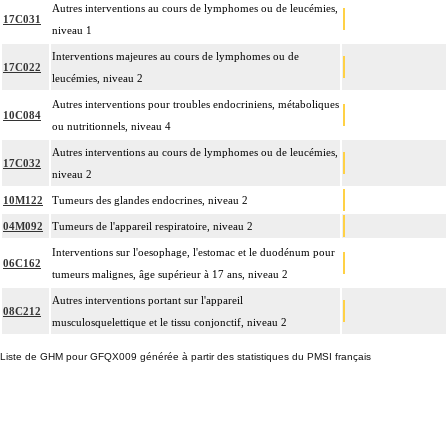
Autres interventions au cours de lymphomes ou de leucémies,
17C031
niveau 1
Interventions majeures au cours de lymphomes ou de
17C022
leucémies, niveau 2
Autres interventions pour troubles endocriniens, métaboliques
10C084
ou nutritionnels, niveau 4
Autres interventions au cours de lymphomes ou de leucémies,
17C032
niveau 2
10M122
Tumeurs des glandes endocrines, niveau 2
04M092
Tumeurs de l'appareil respiratoire, niveau 2
Interventions sur l'oesophage, l'estomac et le duodénum pour
06C162
tumeurs malignes, âge supérieur à 17 ans, niveau 2
Autres interventions portant sur l'appareil
08C212
musculosquelettique et le tissu conjonctif, niveau 2
Liste de GHM pour GFQX009 générée à partir des statistiques du PMSI français