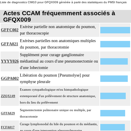
Liste de diagnostics CIM10 pour GFQX009 générée à partir des statistiques du PMSI français
avec ou sans photographie, l'interprétation, les éventuels réexamens aux divers
6.1.11
stades de réalisation, le compte rendu, le codage
Actes CCAM fréquemment associés à
Avec ou sans : coloration spéciale
GFQX009
coupes sériées
Exérèse partielle non anatomique du poumon,
GFFC002
empreinte par apposition cellulaire
par thoracoscopie
écrasis cellulaire
Exérèses partielles non anatomiques multiples
GFFA021
La pièce d'exérèse pour examen anatomopathologique à visée carcinologique
du poumon, par thoracotomie
inclut :
Supplément pour curage ganglionnaire
les structures anatomiques ayant un rapport de continuité ou de contiguïté
YYYY026
médiastinal au cours d'une pneumonectomie ou
6.1.11
[organes de voisinage] quel qu'en soit le nombre
d'une lobectomie
les éventuelles recoupes
Libération du poumon [Pneumolyse] pour
les noeuds [ganglions] lymphatiques ou groupes lymphonodaux
GGPA002
symphyse pleurale
[ganglionnaires lymphatiques] satellites non différenciés par le préleveur
Examen cytopathologique et/ou histopathologique
L'examen anatomopathologique à visée carcinologique, inclut : l'examen
ZZQX149
extemporané d'un prélèvement de structure anatomique,
anatomopathologique de lésion cancéreuse de découverte fortuite lors de
hors du lieu du prélèvement
6.1.11
l'intervention ou de l'examen anatomopathologique
Segmentectomie pulmonaire unique ou multiple, par
A l'exclusion de : examen anatomopathologique de lésion précancéreuse de
GFFA029
thoracotomie
découverte fortuite lors de l'examen anatomopathologique
Curage lymphonodal du hile du poumon et du médiastin,
Facturation :
FCFA017
au cours d'une intervention pleuropulmonaire
un seul acte peut être facturé que l'exérèse soit monobloc ou en fragments non