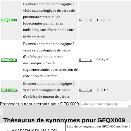
Examen anatomopathologique à
visée carcinologique de pièce de
pneumonectomie ou de
GFQX008
6.1.11.4
132,60 €
1
lobectomies pulmonaires
multiples, sans résection de côte
ni de vertèbre
Examen anatomopathologique à
visée carcinologique de pièce
d'exérèse pulmonaire non
GFQX010
6.1.11.4
96,64 €
1
anatomique et/ou de
segmentectomie, avec résection de
côte et/ou de vertèbre
Examen anatomopathologique à
GGQX004
visée carcinologique de pièce
6.1.11.4
70,71 €
1
d'exérèse de tumeur de plèvre
Proposer un nom alternatif pour GFQX009
Thésaurus de synonymes pour GFQX009
Liste de synonymes pour GFQX009 générée à
ANAPATH K PULM NON