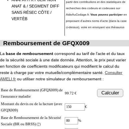
partir des contributions et des statistiques de
ANAT & / SEGMENT DIFF
recherches des codeurs et codeuses sur
SANS RÉSEC CÔTE /
AideAuCodage.fr.
Vous pouvez participer
en
VERTÈB
proposant d'autres noms d'acte (dans la case
ci-dessus), voire en envoyant vos thésaurus
Remboursement de GFQX009
La
base de remboursement
correspond au tarif de l'acte et du taux
de la sécurité sociale à une date donnée. Attention, le prix peut varier
en fonction de coefficients modificateurs qui modifient le calcul du
reste à charge par votre mutuelle/complémentaire santé.
Consulter
AMELI.fr
ou utiliser notre simulateur de remboursement :
Base de Remboursement (GFQX009) de
Calculer
99.72 €
l'assurance maladie
Montant du devis ou de la facture (avec
€
GFQX009)
Base de Remboursement de la Sécurité
%
Sociale (BR ou BRSS)
(?)