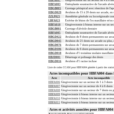
HBFA007
Gingivectomie sur un secteur de 4 à 6 de
HBFA003
Ostéoplastie soustractive de l'arcade alvéo
HBGB005
Curetage périapical avec résection de l'a
HBGD029
Avulsion de 15 à 20 dents sur arcade, en
ZZLP025
Anesthésie générale ou locorégionale co
LBFA023
Exérèse de lésion de l'os maxillaire et/o
HBFA010
Gingivectomie à biseau interne sur un sec
HBGB001
Curetage d'alvéole dentaire
HBFA005
Ostéoplastie soustractive de l'arcade alvéo
HBGD422
Avulsion de 8 dents permanentes sur arca
HBGD045
Avulsion de 21 dents sur arcade ou plus,
HBGD076
Avulsion de 7 dents permanentes sur arca
HBGD106
Avulsion de 6 dents permanentes sur arca
HBGD018
Avulsion d'1 troisième molaire maxillaire 
HBJD001
Détartrage et polissage des dents
HBGD016
Avulsion d'1 racine incluse
Liste de codes CCAM pour HBFA004 générée à partir des statist
Actes incompatibles pour HBFA004 dan
Acte
Acte incompatible
HBFA006
Gingivectomie sur un secteur de 1 à 3 dents
HBFA007
Gingivectomie sur un secteur de 4 à 6 dents
HBFA008
Gingivectomie sur un secteur de 7 dents ou p
HBFA009
Gingivectomie à biseau interne sur un secteur
HBFA010
Gingivectomie à biseau interne sur un secteur
HBFA011
Gingivectomie à biseau interne sur un secteu
Actes et activités associées pour HBFA0
Acte (activité)
Acte associé (activité)