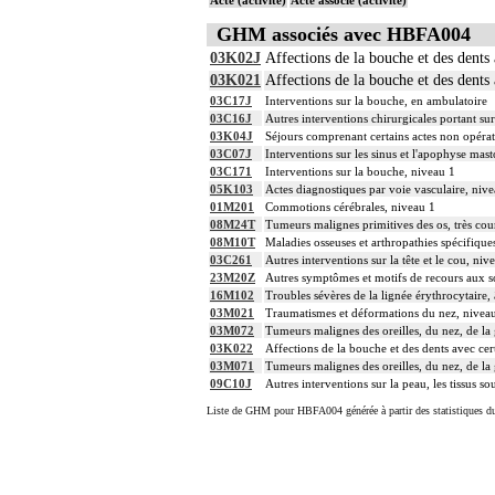
GHM associés avec HBFA004
03K02J
Affections de la bouche et des dents 
03K021
Affections de la bouche et des dents 
03C17J
Interventions sur la bouche, en ambulatoire
03C16J
Autres interventions chirurgicales portant sur
03K04J
Séjours comprenant certains actes non opéra
03C07J
Interventions sur les sinus et l'apophyse mas
03C171
Interventions sur la bouche, niveau 1
05K103
Actes diagnostiques par voie vasculaire, niv
01M201
Commotions cérébrales, niveau 1
08M24T
Tumeurs malignes primitives des os, très cou
08M10T
Maladies osseuses et arthropathies spécifiques
03C261
Autres interventions sur la tête et le cou, niv
23M20Z
Autres symptômes et motifs de recours aux 
16M102
Troubles sévères de la lignée érythrocytaire,
03M021
Traumatismes et déformations du nez, nivea
03M072
Tumeurs malignes des oreilles, du nez, de la
03K022
Affections de la bouche et des dents avec cert
03M071
Tumeurs malignes des oreilles, du nez, de la
09C10J
Autres interventions sur la peau, les tissus s
Liste de GHM pour HBFA004 générée à partir des statistiques d