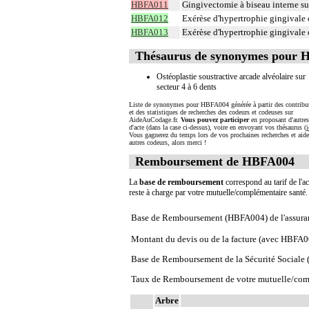
HBFA011
Gingivectomie à biseau interne su
HBFA012
Exérèse d'hypertrophie gingivale 
HBFA013
Exérèse d'hypertrophie gingivale o
Thésaurus de synonymes pour
Ostéoplastie soustractive arcade alvéolaire sur
secteur 4 à 6 dents
Liste de synonymes pour HBFA004 générée à partir des contribu
et des statistiques de recherches des codeurs et codeuses sur
AideAuCodage.fr.
Vous pouvez participer
en proposant d'autre
d'acte (dans la case ci-dessus), voire en envoyant vos thésaurus (
i
Vous gagnerez du temps lors de vos prochaines recherches et aide
autres codeurs, alors merci !
Remboursement de HBFA004
La
base de remboursement
correspond au tarif de l'ac
reste à charge par votre mutuelle/complémentaire santé
Base de Remboursement (HBFA004) de l'assura
Montant du devis ou de la facture (avec HBFA0
Base de Remboursement de la Sécurité Social
Taux de Remboursement de votre mutuelle/com
Arbre