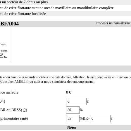
r un secteur de 7 dents ou plus
ou de crête flottante sur une arcade maxillaire ou mandibulaire complète
u de crête flottante localisée
 HBFA004
Proposer un nom alterna
tions
s noms
ci
) !
rez les
te et du taux de la sécurité sociale à une date donnée. Attention, le prix peut varier en fonction 
.
Consulter AMELI.fr
ou utiliser notre simulateur de remboursement :
nce maladie
0 €
04)
€
e (BR ou BRSS)
(?)
%
plémentaire santé
%BR+
€
Notes