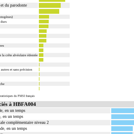
s et du parodonte
ntogènes)
 durs
res
e la crête alvéolaire édentée
 autres et sans précision
uche
tatistiques du PMSI français
ciés à HBFA004
de, en un temps
e, en un temps
nale complémentaire niveau 2
ade, en un temps