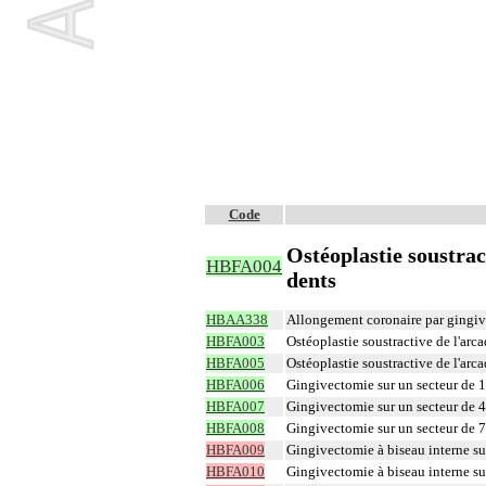
Code
Ostéoplastie soustrac
HBFA004
dents
HBAA338
Allongement coronaire par gingiv
HBFA003
Ostéoplastie soustractive de l'arca
HBFA005
Ostéoplastie soustractive de l'arca
HBFA006
Gingivectomie sur un secteur de 1
HBFA007
Gingivectomie sur un secteur de 4
HBFA008
Gingivectomie sur un secteur de 7
HBFA009
Gingivectomie à biseau interne sur
HBFA010
Gingivectomie à biseau interne sur