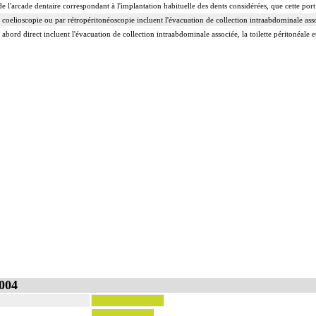
de l'arcade dentaire correspondant à l'implantation habituelle des dents considérées, que cette por
 coelioscopie ou par rétropéritonéoscopie incluent l'évacuation de collection intraabdominale associ
 abord direct incluent l'évacuation de collection intraabdominale associée, la toilette péritonéale e
004