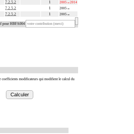
7.2.5.2
1
2005
→
2014
7.2.5.2
1
2005
→
7.2.5.2
1
2005
→
tif pour HBFA004
de coefficients modificateurs qui modifient le calcul du
Calculer