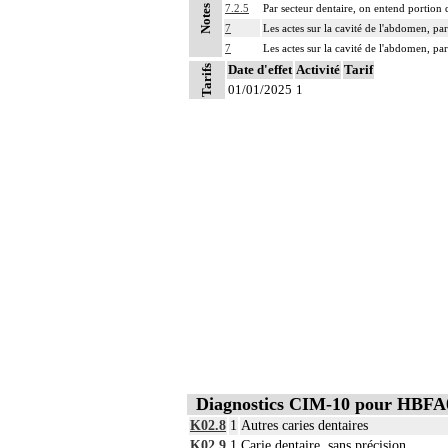
7.2.5
Par secteur dentaire, on entend portion 
Notes
7
Les actes sur la cavité de l'abdomen, par
7
Les actes sur la cavité de l'abdomen, par
Date d'effet
Activité
Tarif
Tarifs
01/01/2025
1
Diagnostics CIM-10 pour HBFA
K02.8
1
Autres caries dentaires
K02.9
1
Carie dentaire, sans précision