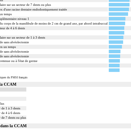
nts
laire sur un secteur de 7 dents ou plus
pex d'une racine dentaire endodontiquement traitée
 un temps
mplémentaire niveau 1
u du corps de la mandibule de moins de 2 cm de grand axe, par abord intrabuccal
teur de 4 à 6 dents
laire sur un secteur de 1 à 3 dents
de sans alvéolectomie
 en un temps
de sans alvéolectomie
de sans alvéolectomie
retenue ou à l'état de germe
iques du PMSI français
s la CCAM
lus
 de 1 à 3 dents
 de 4 à 6 dents
r de 7 dents ou plus
04 dans la CCAM