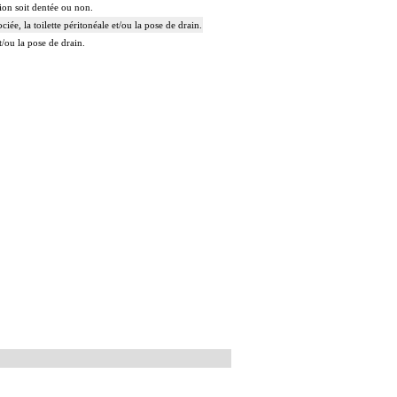
tion soit dentée ou non.
ée, la toilette péritonéale et/ou la pose de drain.
t/ou la pose de drain.