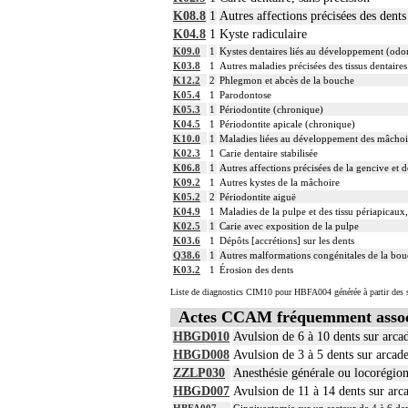
K08.8
1
Autres affections précisées des dent
K04.8
1
Kyste radiculaire
K09.0
1
Kystes dentaires liés au développement (odo
K03.8
1
Autres maladies précisées des tissus dentaires
K12.2
2
Phlegmon et abcès de la bouche
K05.4
1
Parodontose
K05.3
1
Périodontite (chronique)
K04.5
1
Périodontite apicale (chronique)
K10.0
1
Maladies liées au développement des mâchoi
K02.3
1
Carie dentaire stabilisée
K06.8
1
Autres affections précisées de la gencive et d
K09.2
1
Autres kystes de la mâchoire
K05.2
2
Périodontite aiguë
K04.9
1
Maladies de la pulpe et des tissu périapicaux,
K02.5
1
Carie avec exposition de la pulpe
K03.6
1
Dépôts [accrétions] sur les dents
Q38.6
1
Autres malformations congénitales de la bo
K03.2
1
Érosion des dents
Liste de diagnostics CIM10 pour HBFA004 générée à partir des s
Actes CCAM fréquemment asso
HBGD010
Avulsion de 6 à 10 dents sur arca
HBGD008
Avulsion de 3 à 5 dents sur arcad
ZZLP030
Anesthésie générale ou locorégio
HBGD007
Avulsion de 11 à 14 dents sur arc