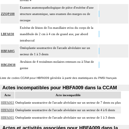
niveau 4
Examen anatomopathologique de pièce d'exérèse d'une
ZZQP188
structure anatomique, sans examen des marges ou de
recoupe
Exérèse de lésion de l'os maxillaire et/ou du corps de la
LBFA030
mandibule de 2 cm à 4 cm de grand axe, par abord
intrabuccal
Ostéoplastie soustractive de l'arcade alvéolaire sur un
HBFA005
secteur de 1 à 3 dents
Avulsion de 4 troisièmes molaires retenues ou à l'état de
HBGD038
germe
Liste de codes CCAM pour HBFA009 générée à partir des statistiques du PMSI français
Actes incompatibles pour HBFA009 dans la CCAM
Acte
Acte incompatible
HBFA003
Ostéoplastie soustractive de l'arcade alvéolaire sur un secteur de 7 dents ou plus
HBFA004
Ostéoplastie soustractive de l'arcade alvéolaire sur un secteur de 4 à 6 dents
HBFA005
Ostéoplastie soustractive de l'arcade alvéolaire sur un secteur de 1 à 3 dents
Actes et activités associées pour HBFA009 dans la