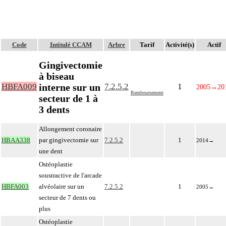
Code
Intitulé CCAM
Arbre
Tarif
Activité(s)
Actif
Gingivectomie
à biseau
interne sur un
HBFA009
7.2.5.2
1
2005
→
20
Remboursement
secteur de 1 à
3 dents
Allongement coronaire
HBAA338
par gingivectomie sur
7.2.5.2
1
2014
→
une dent
Ostéoplastie
soustractive de l'arcade
HBFA003
alvéolaire sur un
7.2.5.2
1
2005
→
secteur de 7 dents ou
plus
Ostéoplastie