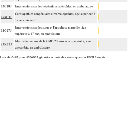
03C28J
Interventions sur les végétations adénoïdes, en ambulatoire
Cardiopathies congénitales et valvulopathies, âge supérieur à
05M111
17 ans, niveau 1
Interventions sur les sinus et l'apophyse mastoïde, âge
03C07J
supérieur à 17 ans, en ambulatoire
Motifs de recours de la CMD 23 sans acte opératoire, avec
23K03J
anesthésie, en ambulatoire
Liste de GHM pour HBFA009 générée à partir des statistiques du PMSI français