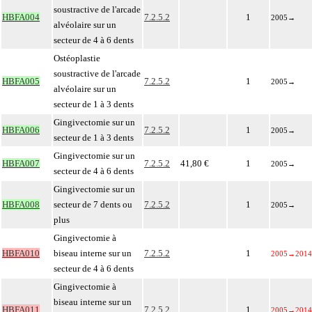
soustractive de l'arcade
HBFA004
7.2.5.2
1
2005
→
alvéolaire sur un
secteur de 4 à 6 dents
Ostéoplastie
soustractive de l'arcade
HBFA005
7.2.5.2
1
2005
→
alvéolaire sur un
secteur de 1 à 3 dents
Gingivectomie sur un
HBFA006
7.2.5.2
1
2005
→
secteur de 1 à 3 dents
Gingivectomie sur un
HBFA007
7.2.5.2
41,80 €
1
2005
→
secteur de 4 à 6 dents
Gingivectomie sur un
HBFA008
secteur de 7 dents ou
7.2.5.2
1
2005
→
plus
Gingivectomie à
HBFA010
biseau interne sur un
7.2.5.2
1
2005
→
2014
secteur de 4 à 6 dents
Gingivectomie à
biseau interne sur un
HBFA011
7.2.5.2
1
2005
→
2014