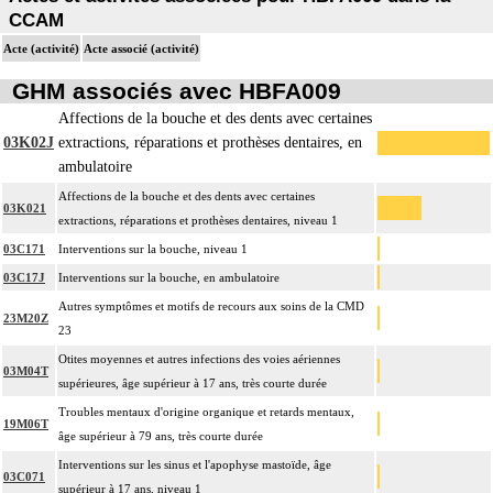
CCAM
Acte (activité)
Acte associé (activité)
GHM associés avec HBFA009
Affections de la bouche et des dents avec certaines
03K02J
extractions, réparations et prothèses dentaires, en
ambulatoire
Affections de la bouche et des dents avec certaines
03K021
extractions, réparations et prothèses dentaires, niveau 1
03C171
Interventions sur la bouche, niveau 1
03C17J
Interventions sur la bouche, en ambulatoire
Autres symptômes et motifs de recours aux soins de la CMD
23M20Z
23
Otites moyennes et autres infections des voies aériennes
03M04T
supérieures, âge supérieur à 17 ans, très courte durée
Troubles mentaux d'origine organique et retards mentaux,
19M06T
âge supérieur à 79 ans, très courte durée
Interventions sur les sinus et l'apophyse mastoïde, âge
03C071
supérieur à 17 ans, niveau 1