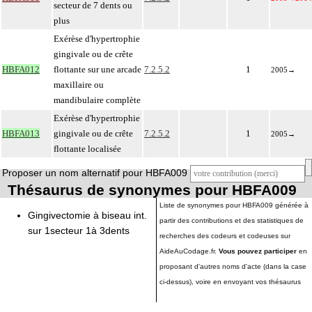
secteur de 7 dents ou
plus
Exérèse d'hypertrophie
gingivale ou de crête
HBFA012
flottante sur une arcade
7.2.5.2
1
2005
→
maxillaire ou
mandibulaire complète
Exérèse d'hypertrophie
HBFA013
gingivale ou de crête
7.2.5.2
1
2005
→
flottante localisée
Proposer un nom alternatif pour HBFA009
Thésaurus de synonymes pour HBFA009
Liste de synonymes pour HBFA009 générée à
Gingivectomie à biseau int.
partir des contributions et des statistiques de
sur 1secteur 1à 3dents
recherches des codeurs et codeuses sur
AideAuCodage.fr.
Vous pouvez participer
en
proposant d'autres noms d'acte (dans la case
ci-dessus), voire en envoyant vos thésaurus