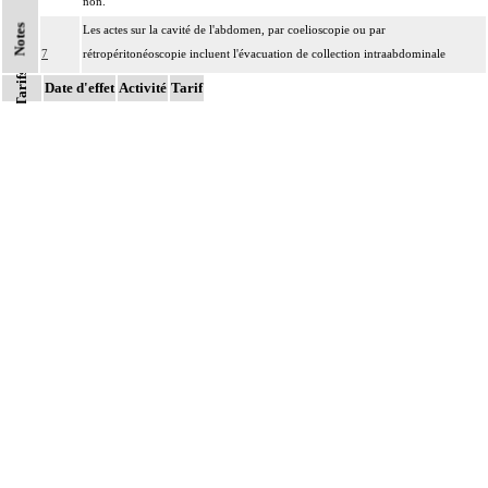
non.
Notes
Les actes sur la cavité de l'abdomen, par coelioscopie ou par
7
rétropéritonéoscopie incluent l'évacuation de collection intraabdominale
Tarifs
associée, la toilette péritonéale et/ou la pose de drain.
Date d'effet
Activité
Tarif
Les actes sur la cavité de l'abdomen, par abord direct incluent l'évacuation de
7
collection intraabdominale associée, la toilette péritonéale et/ou la pose de
drain.