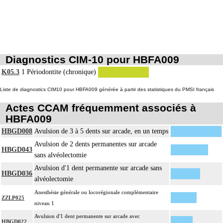
Diagnostics CIM-10 pour HBFA009
K05.3
1
Périodontite (chronique)
Liste de diagnostics CIM10 pour HBFA009 générée à partir des statistiques du PMSI français
Actes CCAM fréquemment associés à
HBFA009
HBGD008
Avulsion de 3 à 5 dents sur arcade, en un temps
Avulsion de 2 dents permanentes sur arcade
HBGD043
sans alvéolectomie
Avulsion d'1 dent permanente sur arcade sans
HBGD036
alvéolectomie
Anesthésie générale ou locorégionale complémentaire
ZZLP025
niveau 1
Avulsion d'1 dent permanente sur arcade avec
HBGD022