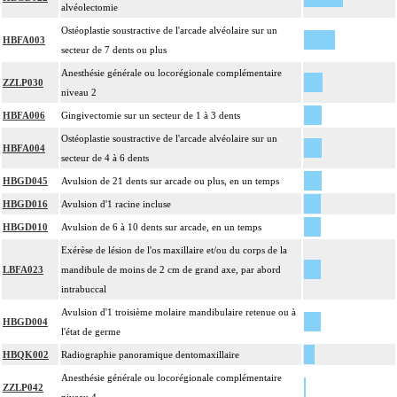
alvéolectomie
Ostéoplastie soustractive de l'arcade alvéolaire sur un
HBFA003
secteur de 7 dents ou plus
Anesthésie générale ou locorégionale complémentaire
ZZLP030
niveau 2
HBFA006
Gingivectomie sur un secteur de 1 à 3 dents
Ostéoplastie soustractive de l'arcade alvéolaire sur un
HBFA004
secteur de 4 à 6 dents
HBGD045
Avulsion de 21 dents sur arcade ou plus, en un temps
HBGD016
Avulsion d'1 racine incluse
HBGD010
Avulsion de 6 à 10 dents sur arcade, en un temps
Exérèse de lésion de l'os maxillaire et/ou du corps de la
LBFA023
mandibule de moins de 2 cm de grand axe, par abord
intrabuccal
Avulsion d'1 troisième molaire mandibulaire retenue ou à
HBGD004
l'état de germe
HBQK002
Radiographie panoramique dentomaxillaire
Anesthésie générale ou locorégionale complémentaire
ZZLP042