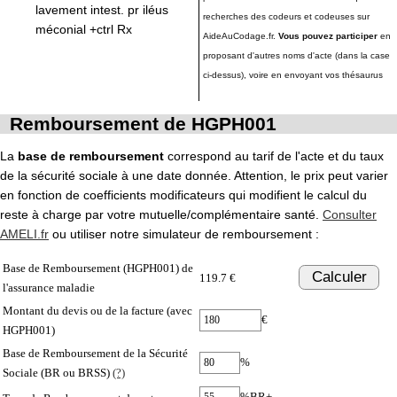
lavement intest. pr iléus
recherches des codeurs et codeuses sur
méconial +ctrl Rx
AideAuCodage.fr.
Vous pouvez participer
en
proposant d'autres noms d'acte (dans la case
ci-dessus), voire en envoyant vos thésaurus
Remboursement de HGPH001
La
base de remboursement
correspond au tarif de l'acte et du taux
de la sécurité sociale à une date donnée. Attention, le prix peut varier
en fonction de coefficients modificateurs qui modifient le calcul du
reste à charge par votre mutuelle/complémentaire santé.
Consulter
AMELI.fr
ou utiliser notre simulateur de remboursement :
Base de Remboursement (HGPH001) de
Calculer
119.7 €
l'assurance maladie
Montant du devis ou de la facture (avec
€
HGPH001)
Base de Remboursement de la Sécurité
%
Sociale (BR ou BRSS)
(?)
%BR+