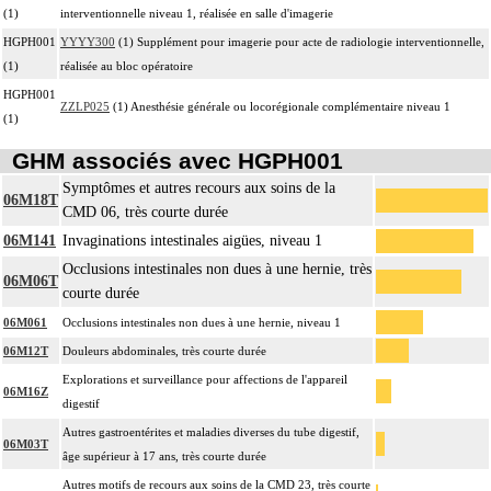
(1)
interventionnelle niveau 1, réalisée en salle d'imagerie
HGPH001
YYYY300
(1) Supplément pour imagerie pour acte de radiologie interventionnelle,
(1)
réalisée au bloc opératoire
HGPH001
ZZLP025
(1) Anesthésie générale ou locorégionale complémentaire niveau 1
(1)
GHM associés avec HGPH001
Symptômes et autres recours aux soins de la
06M18T
CMD 06, très courte durée
06M141
Invaginations intestinales aigües, niveau 1
Occlusions intestinales non dues à une hernie, très
06M06T
courte durée
06M061
Occlusions intestinales non dues à une hernie, niveau 1
06M12T
Douleurs abdominales, très courte durée
Explorations et surveillance pour affections de l'appareil
06M16Z
digestif
Autres gastroentérites et maladies diverses du tube digestif,
06M03T
âge supérieur à 17 ans, très courte durée
Autres motifs de recours aux soins de la CMD 23, très courte