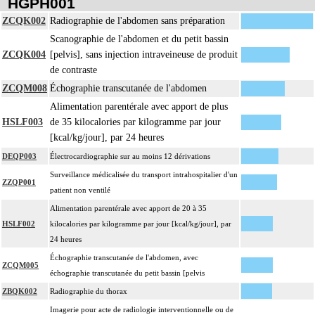
HGPH001
ZCQK002
Radiographie de l'abdomen sans préparation
Scanographie de l'abdomen et du petit bassin
ZCQK004
[pelvis], sans injection intraveineuse de produit
de contraste
ZCQM008
Échographie transcutanée de l'abdomen
Alimentation parentérale avec apport de plus
HSLF003
de 35 kilocalories par kilogramme par jour
[kcal/kg/jour], par 24 heures
DEQP003
Électrocardiographie sur au moins 12 dérivations
Surveillance médicalisée du transport intrahospitalier d'un
ZZQP001
patient non ventilé
Alimentation parentérale avec apport de 20 à 35
HSLF002
kilocalories par kilogramme par jour [kcal/kg/jour], par
24 heures
Échographie transcutanée de l'abdomen, avec
ZCQM005
échographie transcutanée du petit bassin [pelvis
ZBQK002
Radiographie du thorax
Imagerie pour acte de radiologie interventionnelle ou de