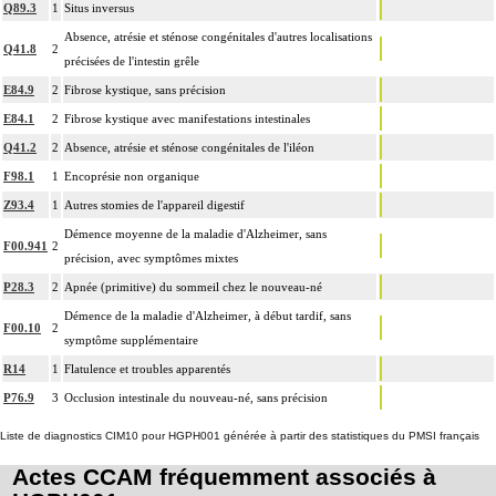
Q89.3
1
Situs inversus
Absence, atrésie et sténose congénitales d'autres localisations
Q41.8
2
précisées de l'intestin grêle
E84.9
2
Fibrose kystique, sans précision
E84.1
2
Fibrose kystique avec manifestations intestinales
Q41.2
2
Absence, atrésie et sténose congénitales de l'iléon
F98.1
1
Encoprésie non organique
Z93.4
1
Autres stomies de l'appareil digestif
Démence moyenne de la maladie d'Alzheimer, sans
F00.941
2
précision, avec symptômes mixtes
P28.3
2
Apnée (primitive) du sommeil chez le nouveau-né
Démence de la maladie d'Alzheimer, à début tardif, sans
F00.10
2
symptôme supplémentaire
R14
1
Flatulence et troubles apparentés
P76.9
3
Occlusion intestinale du nouveau-né, sans précision
Liste de diagnostics CIM10 pour HGPH001 générée à partir des statistiques du PMSI français
Actes CCAM fréquemment associés à