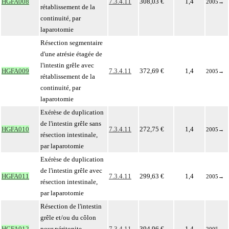
HGFA008
7.3.4.11
308,03 €
1,4
2005
→
rétablissement de la
continuité, par
laparotomie
Résection segmentaire
d'une atrésie étagée de
l'intestin grêle avec
HGFA009
7.3.4.11
372,69 €
1,4
2005
→
rétablissement de la
continuité, par
laparotomie
Exérèse de duplication
de l'intestin grêle sans
HGFA010
7.3.4.11
272,75 €
1,4
2005
→
résection intestinale,
par laparotomie
Exérèse de duplication
de l'intestin grêle avec
HGFA011
7.3.4.11
299,63 €
1,4
2005
→
résection intestinale,
par laparotomie
Résection de l'intestin
grêle et/ou du côlon
HGFA012
pour péritonite
7.3.4.11
394,96 €
1,4