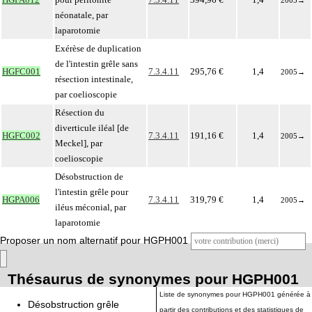
2005
→
néonatale, par
laparotomie
Exérèse de duplication
de l'intestin grêle sans
HGFC001
7.3.4.11
295,76 €
1,4
2005
→
résection intestinale,
par coelioscopie
Résection du
diverticule iléal [de
HGFC002
7.3.4.11
191,16 €
1,4
2005
→
Meckel], par
coelioscopie
Désobstruction de
l'intestin grêle pour
HGPA006
7.3.4.11
319,79 €
1,4
2005
→
iléus méconial, par
laparotomie
Proposer un nom alternatif pour HGPH001
Thésaurus de synonymes pour HGPH001
Liste de synonymes pour HGPH001 générée à
Désobstruction grêle
partir des contributions et des statistiques de