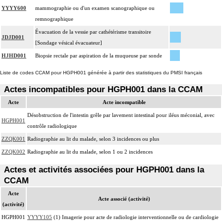
YYYY600
mammographie ou d'un examen scanographique ou
remnographique
Évacuation de la vessie par cathétérisme transitoire
JDJD001
[Sondage vésical évacuateur]
HJHD001
Biopsie rectale par aspiration de la muqueuse par sonde
Liste de codes CCAM pour HGPH001 générée à partir des statistiques du PMSI français
Actes incompatibles pour HGPH001 dans la CCAM
Acte
Acte incompatible
Désobstruction de l'intestin grêle par lavement intestinal pour iléus méconial, avec
HGPH001
contrôle radiologique
ZZQK001
Radiographie au lit du malade, selon 3 incidences ou plus
ZZQK002
Radiographie au lit du malade, selon 1 ou 2 incidences
Actes et activités associées pour HGPH001 dans la
CCAM
Acte
Acte associé (activité)
(activité)
HGPH001
YYYY105
(1) Imagerie pour acte de radiologie interventionnelle ou de cardiologie