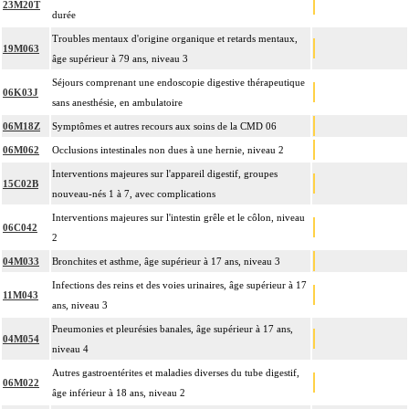
23M20T
durée
Troubles mentaux d'origine organique et retards mentaux,
19M063
âge supérieur à 79 ans, niveau 3
Séjours comprenant une endoscopie digestive thérapeutique
06K03J
sans anesthésie, en ambulatoire
06M18Z
Symptômes et autres recours aux soins de la CMD 06
06M062
Occlusions intestinales non dues à une hernie, niveau 2
Interventions majeures sur l'appareil digestif, groupes
15C02B
nouveau-nés 1 à 7, avec complications
Interventions majeures sur l'intestin grêle et le côlon, niveau
06C042
2
04M033
Bronchites et asthme, âge supérieur à 17 ans, niveau 3
Infections des reins et des voies urinaires, âge supérieur à 17
11M043
ans, niveau 3
Pneumonies et pleurésies banales, âge supérieur à 17 ans,
04M054
niveau 4
Autres gastroentérites et maladies diverses du tube digestif,
06M022
âge inférieur à 18 ans, niveau 2