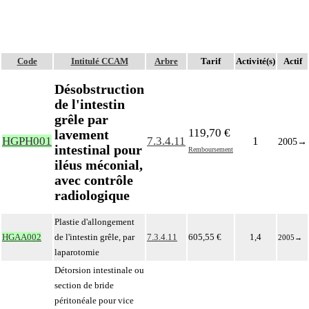
Code
Intitulé CCAM
Arbre
Tarif
Activité(s)
Actif
Désobstruction
de l'intestin
grêle par
119,70 €
lavement
HGPH001
7.3.4.11
1
2005
→
intestinal pour
Remboursement
iléus méconial,
avec contrôle
radiologique
Plastie d'allongement
HGAA002
de l'intestin grêle, par
7.3.4.11
605,55 €
1,4
2005
→
laparotomie
Détorsion intestinale ou
section de bride
péritonéale pour vice