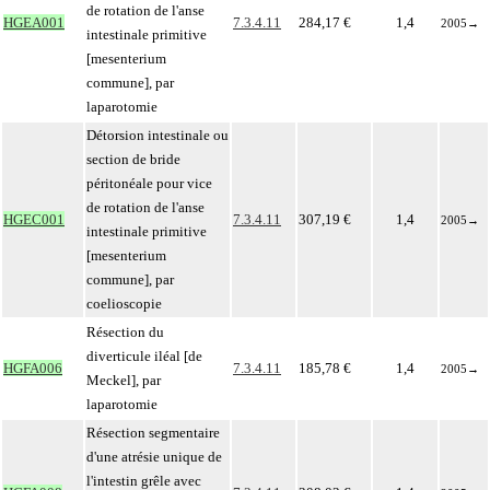
de rotation de l'anse
HGEA001
7.3.4.11
284,17 €
1,4
2005
→
intestinale primitive
[mesenterium
commune], par
laparotomie
Détorsion intestinale ou
section de bride
péritonéale pour vice
de rotation de l'anse
HGEC001
7.3.4.11
307,19 €
1,4
2005
→
intestinale primitive
[mesenterium
commune], par
coelioscopie
Résection du
diverticule iléal [de
HGFA006
7.3.4.11
185,78 €
1,4
2005
→
Meckel], par
laparotomie
Résection segmentaire
d'une atrésie unique de
l'intestin grêle avec