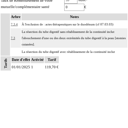
Taux de Remboursement de votre
mutuelle/complémentaire santé
€
Arbre
Notes
7.3.4
À l'exclusion de : actes thérapeutiques sur le duodénum (cf 07.03.03)
La résection du tube digestif sans rétablissement de la continuité inclut
7.3
l'abouchement d'une ou des deux extrémités du tube digestif à la peau [stomies
cutanées].
La résection du tube digestif avec rétablissement de la continuité inclut
7.3
l'anastomose des deux segments du tube digestif, quelles qu'en soient les
Date d'effet
Activité
Tarif
Tarifs
modalités.
01/01/2025
1
119,70 €
Notes
La pose d'une endoprothèse du tube digestif inclut
7.3
- la dilatation du segment concerné
- le contrôle radiologique.
Les actes sur la cavité de l'abdomen, par coelioscopie ou par
7
rétropéritonéoscopie incluent l'évacuation de collection intraabdominale
associée, la toilette péritonéale et/ou la pose de drain.
Les actes sur la cavité de l'abdomen, par abord direct incluent l'évacuation de
7
collection intraabdominale associée, la toilette péritonéale et/ou la pose de
drain.