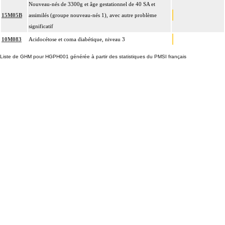
Nouveau-nés de 3300g et âge gestationnel de 40 SA et
15M05B
assimilés (groupe nouveau-nés 1), avec autre problème
significatif
10M083
Acidocétose et coma diabétique, niveau 3
Liste de GHM pour HGPH001 générée à partir des statistiques du PMSI français