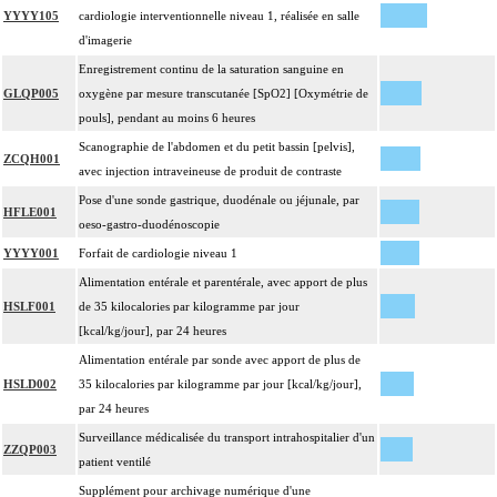
YYYY105
cardiologie interventionnelle niveau 1, réalisée en salle
d'imagerie
Enregistrement continu de la saturation sanguine en
GLQP005
oxygène par mesure transcutanée [SpO2] [Oxymétrie de
pouls], pendant au moins 6 heures
Scanographie de l'abdomen et du petit bassin [pelvis],
ZCQH001
avec injection intraveineuse de produit de contraste
Pose d'une sonde gastrique, duodénale ou jéjunale, par
HFLE001
oeso-gastro-duodénoscopie
YYYY001
Forfait de cardiologie niveau 1
Alimentation entérale et parentérale, avec apport de plus
HSLF001
de 35 kilocalories par kilogramme par jour
[kcal/kg/jour], par 24 heures
Alimentation entérale par sonde avec apport de plus de
HSLD002
35 kilocalories par kilogramme par jour [kcal/kg/jour],
par 24 heures
Surveillance médicalisée du transport intrahospitalier d'un
ZZQP003
patient ventilé
Supplément pour archivage numérique d'une