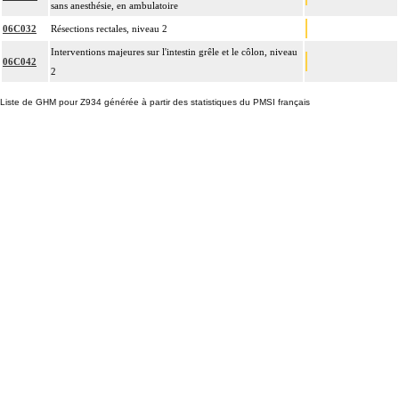
sans anesthésie, en ambulatoire
06C032
Résections rectales, niveau 2
Interventions majeures sur l'intestin grêle et le côlon, niveau
06C042
2
Liste de GHM pour Z934 générée à partir des statistiques du PMSI français