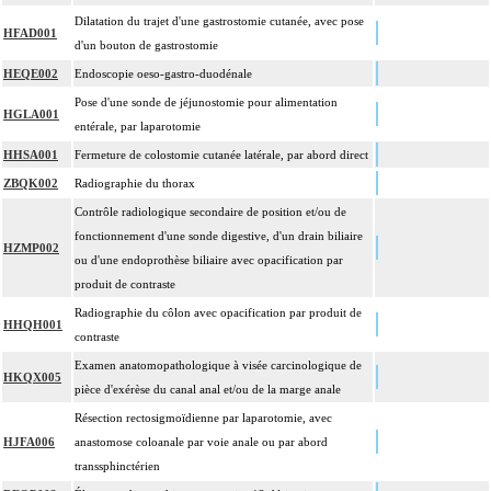
Dilatation du trajet d'une gastrostomie cutanée, avec pose
HFAD001
d'un bouton de gastrostomie
HEQE002
Endoscopie oeso-gastro-duodénale
Pose d'une sonde de jéjunostomie pour alimentation
HGLA001
entérale, par laparotomie
HHSA001
Fermeture de colostomie cutanée latérale, par abord direct
ZBQK002
Radiographie du thorax
Contrôle radiologique secondaire de position et/ou de
fonctionnement d'une sonde digestive, d'un drain biliaire
HZMP002
ou d'une endoprothèse biliaire avec opacification par
produit de contraste
Radiographie du côlon avec opacification par produit de
HHQH001
contraste
Examen anatomopathologique à visée carcinologique de
HKQX005
pièce d'exérèse du canal anal et/ou de la marge anale
Résection rectosigmoïdienne par laparotomie, avec
HJFA006
anastomose coloanale par voie anale ou par abord
transsphinctérien