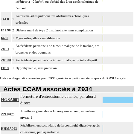
inférieur à 40 kg/m², ou obésité due à un excès calorique de
l'enfant
Autres maladies pulmonaires obstructives chroniques
J44.8
1
précisées
E11.90
2
Diabète sucré de type 2 insulinotraité, sans complication
I42.0
1
Myocardiopathie avec dilatation
Antécédents personnels de tumeur maligne de la trachée, des
Z85.1
1
bronches et des poumons
Z85.00
1
Antécédents personnels de tumeur maligne du tube digestif
E03.9
1
Hypothyroïdie, sans précision
Liste de diagnostics associés pour Z934 générée à partir des statistiques du PMSI français
Actes CCAM associés à Z934
Fermeture d'entérostomie cutanée, par abord
HGSA001
direct
Anesthésie générale ou locorégionale complémentaire
ZZLP025
niveau 1
Rétablissement secondaire de la continuité digestive après
HHMA003
colectomie, par laparotomie