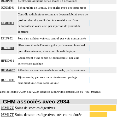
DEQP003
Électrocardiographie sur au moins 12 dérivations
QZQM001
Échographie de la peau, des ongles et/ou des tissus mous
Contrôle radiologique secondaire de perméabilité et/ou de
position d'un dispositif d'accès vasculaire ou d'une
EZMH001
endoprothèse vasculaire, par injection de produit de
contraste
EPLF002
Pose d'un cathéter veineux central, par voie transcutanée
Désobstruction de l'intestin grêle par lavement intestinal
HGPH001
pour iléus méconial, avec contrôle radiologique
Changement d'une sonde de gastrostomie, par voie
HFKD001
externe sans guidage
HHMA002
Réfection de stomie cutanée intestinale, par laparotomie
Jéjunostomie, par voie transcutanée avec guidage
HGCH001
échographique et/ou radiologique
Liste de codes CCAM pour Z934 générée à partir des statistiques du PMSI français
GHM associés avec Z934
06M17Z
Soins de stomies digestives
06M17T
Soins de stomies digestives, très courte durée