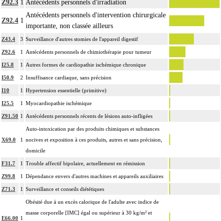
Z92.3
1
Antécédents personnels d'irradiation
Antécédents personnels d'intervention chirurgicale
Z92.4
1
importante, non classée ailleurs
Z43.4
3
Surveillance d'autres stomies de l'appareil digestif
Z92.6
1
Antécédents personnels de chimiothérapie pour tumeur
I25.8
1
Autres formes de cardiopathie ischémique chronique
I50.9
2
Insuffisance cardiaque, sans précision
I10
1
Hypertension essentielle (primitive)
I25.5
1
Myocardiopathie ischémique
Z91.50
1
Antécédents personnels récents de lésions auto-infligées
Auto-intoxication par des produits chimiques et substances
X69.0
1
nocives et exposition à ces produits, autres et sans précision,
domicile
F31.7
1
Trouble affectif bipolaire, actuellement en rémission
Z99.8
1
Dépendance envers d'autres machines et appareils auxiliaires
Z71.3
1
Surveillance et conseils diététiques
Obésité due à un excès calorique de l'adulte avec indice de
masse corporelle [IMC] égal ou supérieur à 30 kg/m² et
E66.00
1