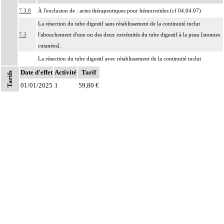
7.3.8
À l'exclusion de : actes thérapeutiques pour hémorroïdes (cf 04.04.07)
La résection du tube digestif sans rétablissement de la continuité inclut
7.3
l'abouchement d'une ou des deux extrémités du tube digestif à la peau [stomies
cutanées].
La résection du tube digestif avec rétablissement de la continuité inclut
7.3
l'anastomose des deux segments du tube digestif, quelles qu'en soient les
Date d'effet
Activité
Tarif
Tarifs
modalités.
01/01/2025
1
59,80 €
Notes
La pose d'une endoprothèse du tube digestif inclut
7.3
- la dilatation du segment concerné
- le contrôle radiologique.
Les actes sur la cavité de l'abdomen, par coelioscopie ou par
7
rétropéritonéoscopie incluent l'évacuation de collection intraabdominale
associée, la toilette péritonéale et/ou la pose de drain.
Les actes sur la cavité de l'abdomen, par abord direct incluent l'évacuation de
7
collection intraabdominale associée, la toilette péritonéale et/ou la pose de
drain.