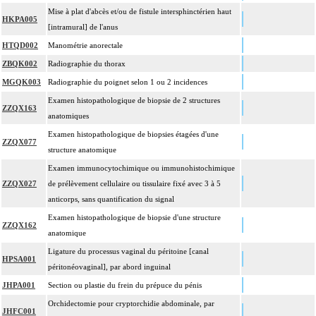
Mise à plat d'abcès et/ou de fistule intersphinctérien haut
HKPA005
[intramural] de l'anus
HTQD002
Manométrie anorectale
ZBQK002
Radiographie du thorax
MGQK003
Radiographie du poignet selon 1 ou 2 incidences
Examen histopathologique de biopsie de 2 structures
ZZQX163
anatomiques
Examen histopathologique de biopsies étagées d'une
ZZQX077
structure anatomique
Examen immunocytochimique ou immunohistochimique
ZZQX027
de prélèvement cellulaire ou tissulaire fixé avec 3 à 5
anticorps, sans quantification du signal
Examen histopathologique de biopsie d'une structure
ZZQX162
anatomique
Ligature du processus vaginal du péritoine [canal
HPSA001
péritonéovaginal], par abord inguinal
JHPA001
Section ou plastie du frein du prépuce du pénis
Orchidectomie pour cryptorchidie abdominale, par
JHFC001