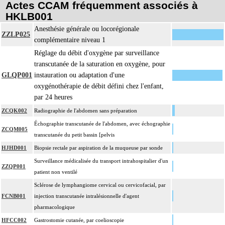
Actes CCAM fréquemment associés à
HKLB001
Anesthésie générale ou locorégionale
ZZLP025
complémentaire niveau 1
Réglage du débit d'oxygène par surveillance
transcutanée de la saturation en oxygène, pour
GLQP001
instauration ou adaptation d'une
oxygénothérapie de débit défini chez l'enfant,
par 24 heures
ZCQK002
Radiographie de l'abdomen sans préparation
Échographie transcutanée de l'abdomen, avec échographie
ZCQM005
transcutanée du petit bassin [pelvis
HJHD001
Biopsie rectale par aspiration de la muqueuse par sonde
Surveillance médicalisée du transport intrahospitalier d'un
ZZQP001
patient non ventilé
Sclérose de lymphangiome cervical ou cervicofacial, par
FCNB001
injection transcutanée intralésionnelle d'agent
pharmacologique
HFCC002
Gastrostomie cutanée, par coelioscopie