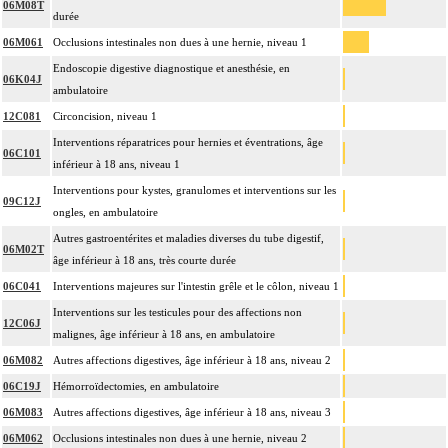
06M08T
durée
06M061
Occlusions intestinales non dues à une hernie, niveau 1
Endoscopie digestive diagnostique et anesthésie, en
06K04J
ambulatoire
12C081
Circoncision, niveau 1
Interventions réparatrices pour hernies et éventrations, âge
06C101
inférieur à 18 ans, niveau 1
Interventions pour kystes, granulomes et interventions sur les
09C12J
ongles, en ambulatoire
Autres gastroentérites et maladies diverses du tube digestif,
06M02T
âge inférieur à 18 ans, très courte durée
06C041
Interventions majeures sur l'intestin grêle et le côlon, niveau 1
Interventions sur les testicules pour des affections non
12C06J
malignes, âge inférieur à 18 ans, en ambulatoire
06M082
Autres affections digestives, âge inférieur à 18 ans, niveau 2
06C19J
Hémorroïdectomies, en ambulatoire
06M083
Autres affections digestives, âge inférieur à 18 ans, niveau 3
06M062
Occlusions intestinales non dues à une hernie, niveau 2