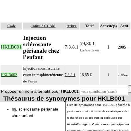
Code
Intitulé CCAM
Arbre
Tarif
Activité(s)
Actif
Injection
59,80 €
sclérosante
HKLB001
7.3.8.1
1
2005
→
périanale chez
Remboursement
l'enfant
Injection sousfissuraire
HKLB002
et/ou intrasphinctérienne
7.3.8.1
18,65 €
1
2005
→
de l'anus
Proposer un nom alternatif pour HKLB001
Thésaurus de synonymes pour HKLB001
Liste de synonymes pour HKLB001 générée à
Inj. sclérosante périanale
partir des contributions et des statistiques de
chez enfant
recherches des codeurs et codeuses sur
AideAuCodage.fr.
Vous pouvez participer
en
proposant d'autres noms d'acte (dans la case