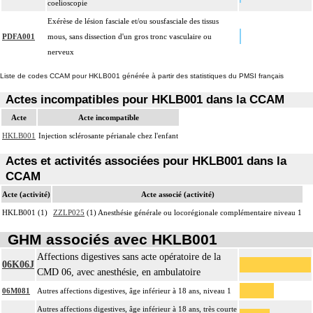
coelioscopie
Exérèse de lésion fasciale et/ou sousfasciale des tissus
PDFA001
mous, sans dissection d'un gros tronc vasculaire ou
nerveux
Liste de codes CCAM pour HKLB001 générée à partir des statistiques du PMSI français
Actes incompatibles pour HKLB001 dans la CCAM
Acte
Acte incompatible
HKLB001
Injection sclérosante périanale chez l'enfant
Actes et activités associées pour HKLB001 dans la
CCAM
Acte (activité)
Acte associé (activité)
HKLB001 (1)
ZZLP025
(1) Anesthésie générale ou locorégionale complémentaire niveau 1
GHM associés avec HKLB001
Affections digestives sans acte opératoire de la
06K06J
CMD 06, avec anesthésie, en ambulatoire
06M081
Autres affections digestives, âge inférieur à 18 ans, niveau 1
Autres affections digestives, âge inférieur à 18 ans, très courte