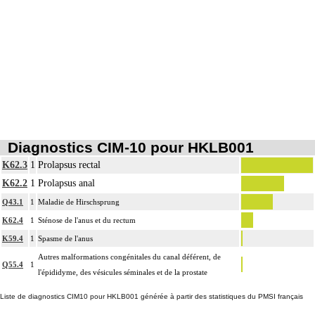
Diagnostics CIM-10 pour HKLB001
K62.3
1
Prolapsus rectal
K62.2
1
Prolapsus anal
Q43.1
1
Maladie de Hirschsprung
K62.4
1
Sténose de l'anus et du rectum
K59.4
1
Spasme de l'anus
Autres malformations congénitales du canal déférent, de
Q55.4
1
l'épididyme, des vésicules séminales et de la prostate
Liste de diagnostics CIM10 pour HKLB001 générée à partir des statistiques du PMSI français