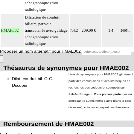
échographique et/ou
radiologique
Dilatation de conduit
biliaire, par voie
HMAH002
transcutanée avec guidage
7.4.2
209,00 €
1,4
2005
→
échographique et/ou
radiologique
Proposer un nom alternatif pour HMAE002
Thésaurus de synonymes pour HMAE002
Liste de synonymes pour HMAE002 générée à
Dilat. conduit bil. O-G-
partir des contributions et des statistiques de
Dscopie
recherches des codeurs et codeuses sur
AideAuCodage.fr.
Vous pouvez participer
en
proposant d'autres noms d'acte (dans la case
ci-dessus), voire en envoyant vos thésaurus
Remboursement de HMAE002