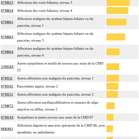
07M023
Affections des voies biliaires, niveau 3
07M024
Affections des voies biliaires, niveau 4
Affections malignes du système hépato-biliaire ou du
07M061
pancréas, niveau 1
Affections malignes du système hépato-biliaire ou du
07M063
pancréas, niveau 3
Affections malignes du système hépato-biliaire ou du
07M064
pancréas, niveau 4
Autres symptômes et motifs de recours aux soins de la CMD
23M20Z
23
07M111
Autres affections non malignes du pancréas, niveau 1
07M102
Pancréatites aigües, niveau 2
07M112
Autres affections non malignes du pancréas, niveau 2
Autres affections myéloprolifératives et tumeurs de siège
17M072
imprécis ou diffus, niveau 2
07M14Z
Symptômes et autres recours aux soins de la CMD 07
Affections digestives sans acte opératoire de la CMD 06, avec
06K06J
anesthésie, en ambulatoire