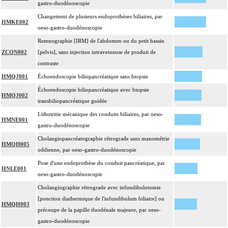
gastro-duodénoscopie
Changement de plusieurs endoprothèses biliaires, par
HMKE002
oeso-gastro-duodénoscopie
Remnographie [IRM] de l'abdomen ou du petit bassin
ZCQN002
[pelvis], sans injection intraveineuse de produit de
contraste
HMQJ001
Échoendoscopie biliopancréatique sans biopsie
Échoendoscopie biliopancréatique avec biopsie
HMQJ002
transbiliopancréatique guidée
Lithotritie mécanique des conduits biliaires, par oeso-
HMNE001
gastro-duodénoscopie
Cholangiopancréatographie rétrograde sans manométrie
HMQH005
oddienne, par oeso-gastro-duodénoscopie
Pose d'une endoprothèse du conduit pancréatique, par
HNLE001
oeso-gastro-duodénoscopie
Cholangiographie rétrograde avec infundibulotomie
[ponction diathermique de l'infundibulum biliaire] ou
HMQH003
précoupe de la papille duodénale majeure, par oeso-
gastro-duodénoscopie