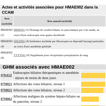
Actes et activités associées pour HMAE002 dans la
CCAM
Acte
Acte associé (activité)
(activité)
HMAE002
HMJE001
(1) Drainage de conduit biliaire ou pancréatique par voie nasale, au
(1)
cours d'une endoscopie oeso-gastro-duodénale
HMAE002
GELE001
(4) Intubation trachéale par fibroscopie ou dispositif laryngé particulier,
(4)
au cours d'une anesthésie générale
HMAE002
YYYY041
(4) Supplément pour récupération peropératoire de sang
(4)
GHM associés avec HMAE002
Endoscopies biliaires thérapeutiques et anesthésie
07K02Z
: séjours de moins de deux jours
07M021
Affections des voies biliaires, niveau 1
07M022
Affections des voies biliaires, niveau 2
Affections malignes du système hépato-biliaire ou
07M062
du pancréas, niveau 2