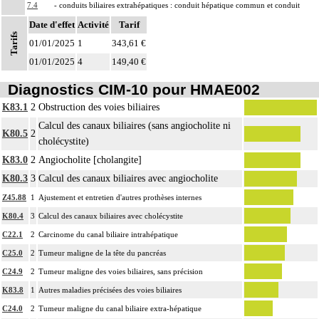
7.4
- conduits biliaires extrahépatiques : conduit hépatique commun et conduit
cholédoque
Date d'effet
Activité
Tarif
Tarifs
- vésicule biliaire et conduit cystique.
01/01/2025
1
343,61 €
Notes
Par voie biliaire principale, on entend :
01/01/2025
4
149,40 €
- conduits biliaires intrahépatiques
7.4
Diagnostics CIM-10 pour HMAE002
- conduit hépatique commun
- conduit cholédoque.
K83.1
2
Obstruction des voies biliaires
Les actes sur la cavité de l'abdomen, par coelioscopie ou par
Calcul des canaux biliaires (sans angiocholite ni
K80.5
2
7
rétropéritonéoscopie incluent l'évacuation de collection intraabdominale
cholécystite)
associée, la toilette péritonéale et/ou la pose de drain.
K83.0
2
Angiocholite [cholangite]
Les actes sur la cavité de l'abdomen, par abord direct incluent l'évacuation de
K80.3
3
Calcul des canaux biliaires avec angiocholite
7
collection intraabdominale associée, la toilette péritonéale et/ou la pose de
Z45.88
1
Ajustement et entretien d'autres prothèses internes
drain.
K80.4
3
Calcul des canaux biliaires avec cholécystite
C22.1
2
Carcinome du canal biliaire intrahépatique
C25.0
2
Tumeur maligne de la tête du pancréas
C24.9
2
Tumeur maligne des voies biliaires, sans précision
K83.8
1
Autres maladies précisées des voies biliaires
C24.0
2
Tumeur maligne du canal biliaire extra-hépatique