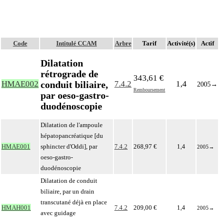
Code
Intitulé CCAM
Arbre
Tarif
Activité(s)
Actif
Dilatation
rétrograde de
343,61 €
conduit biliaire,
HMAE002
7.4.2
1,4
2005
→
Remboursement
par oeso-gastro-
duodénoscopie
Dilatation de l'ampoule
hépatopancréatique [du
HMAE001
sphincter d'Oddi], par
7.4.2
268,97 €
1,4
2005
→
oeso-gastro-
duodénoscopie
Dilatation de conduit
biliaire, par un drain
transcutané déjà en place
HMAH001
7.4.2
209,00 €
1,4
2005
→
avec guidage