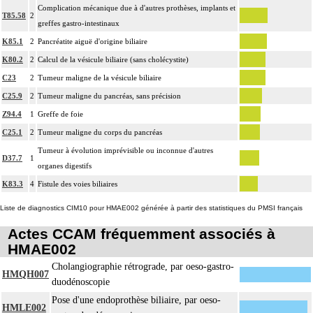
Complication mécanique due à d'autres prothèses, implants et
T85.58
2
greffes gastro-intestinaux
K85.1
2
Pancréatite aiguë d'origine biliaire
K80.2
2
Calcul de la vésicule biliaire (sans cholécystite)
C23
2
Tumeur maligne de la vésicule biliaire
C25.9
2
Tumeur maligne du pancréas, sans précision
Z94.4
1
Greffe de foie
C25.1
2
Tumeur maligne du corps du pancréas
Tumeur à évolution imprévisible ou inconnue d'autres
D37.7
1
organes digestifs
K83.3
4
Fistule des voies biliaires
Liste de diagnostics CIM10 pour HMAE002 générée à partir des statistiques du PMSI français
Actes CCAM fréquemment associés à
HMAE002
Cholangiographie rétrograde, par oeso-gastro-
HMQH007
duodénoscopie
Pose d'une endoprothèse biliaire, par oeso-
HMLE002