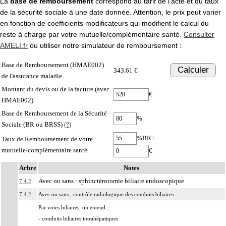
La
base de remboursement
correspond au tarif de l'acte et du taux
de la sécurité sociale à une date donnée. Attention, le prix peut varier
en fonction de coefficients modificateurs qui modifient le calcul du
reste à charge par votre mutuelle/complémentaire santé.
Consulter
AMELI.fr
ou utiliser notre simulateur de remboursement :
Base de Remboursement (HMAE002)
Calculer
343.61 €
de l'assurance maladie
Montant du devis ou de la facture (avec
€
HMAE002)
Base de Remboursement de la Sécurité
%
Sociale (BR ou BRSS)
(?)
%BR+
Taux de Remboursement de votre
mutuelle/complémentaire santé
€
Arbre
Notes
Avec ou sans : sphinctérotomie biliaire endoscopique
7.4.2
7.4.2
Avec ou sans : contrôle radiologique des conduits biliaires
Par voies biliaires, on entend :
- conduits biliaires intrahépatiques