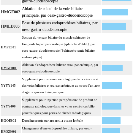
gastro-duodénoscopie
Ablation de calcul de la voie biliaire
HMGE002
principale, par oeso-gastro-duodénoscopie
Pose de plusieurs endoprothèses biliaires, par
HMLE003
oeso-gastro-duodénoscopie
Section du versant biliaire du muscle sphincter de
l'ampoule hépatopancréatique [sphincter d'Oddi], par
HMPE001
oeso-gastro-duodénoscopie [Sphinctérotomie biliaire
endoscopique]
Ablation d'endoprothèse biliaire et/ou pancréatique, par
HMGE001
oeso-gastro-duodénoscopie
Supplément pour examen radiologique de la vésicule et
YYYY145
des voies biliaires et /ou pancréatiques au cours d'un acte
diagnostique ou thérapeutique
Supplément pour injection peropératoire de produit de
YYYY400
contraste radiologique dans les voies excrétrices bilio
pancréatiques pour prises de clichés radiologiques
HGQE002
Duodénoscopie par appareil à vision latérale
Changement d'une endoprothèse biliaire, par oeso-
HMKE001