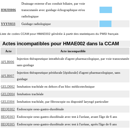
Drainage externe d'un conduit biliaire, par voie
HMJH006
transcutanée avec guidage échographique et/ou
radiologique
YYYY033
Guidage radiologique
Liste de codes CCAM pour HMAE002 générée à partir des statistiques du PMSI français
Actes incompatibles pour HMAE002 dans la CCAM
Acte
Acte incompatible
Injection thérapeutique intrathécale d'agent pharmacologique, par voie transcutanée
AFLB006
sans guidage
Injection thérapeutique péridurale [épidurale] d'agent pharmacologique, sans
AFLB007
guidage
GELD002
Intubation trachéale en dehors d'un bloc médicotechnique
GELD004
Intubation trachéale
GELE004
Intubation trachéale, par fibroscopie ou dispositif laryngé particulier
HEQE002
Endoscopie oeso-gastro-duodénale
HEQE003
Endoscopie oeso-gastro-duodénale avec test à l'uréase, avant l'âge de 6 ans
HEQE005
Endoscopie oeso-gastro-duodénale avec test à l'uréase, après l'âge de 6 ans