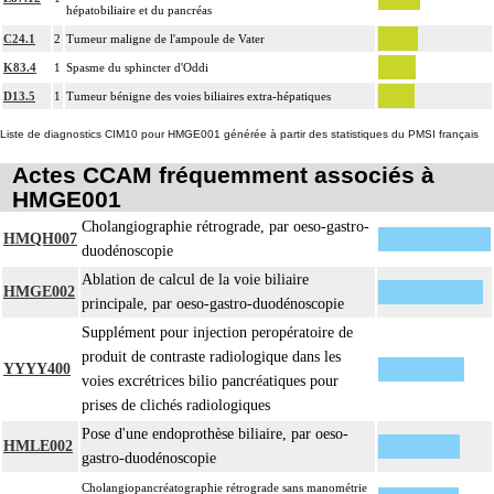
hépatobiliaire et du pancréas
C24.1
2
Tumeur maligne de l'ampoule de Vater
K83.4
1
Spasme du sphincter d'Oddi
D13.5
1
Tumeur bénigne des voies biliaires extra-hépatiques
Liste de diagnostics CIM10 pour HMGE001 générée à partir des statistiques du PMSI français
Actes CCAM fréquemment associés à
HMGE001
Cholangiographie rétrograde, par oeso-gastro-
HMQH007
duodénoscopie
Ablation de calcul de la voie biliaire
HMGE002
principale, par oeso-gastro-duodénoscopie
Supplément pour injection peropératoire de
produit de contraste radiologique dans les
YYYY400
voies excrétrices bilio pancréatiques pour
prises de clichés radiologiques
Pose d'une endoprothèse biliaire, par oeso-
HMLE002
gastro-duodénoscopie
Cholangiopancréatographie rétrograde sans manométrie