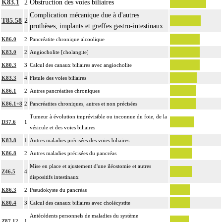
K83.1
2
Obstruction des voies biliaires
Complication mécanique due à d'autres
T85.58
2
prothèses, implants et greffes gastro-intestinaux
K86.0
2
Pancréatite chronique alcoolique
K83.0
2
Angiocholite [cholangite]
K80.3
3
Calcul des canaux biliaires avec angiocholite
K83.3
4
Fistule des voies biliaires
K86.1
2
Autres pancréatites chroniques
K86.1+8
2
Pancréatites chroniques, autres et non précisées
Tumeur à évolution imprévisible ou inconnue du foie, de la
D37.6
1
vésicule et des voies biliaires
K83.8
1
Autres maladies précisées des voies biliaires
K86.8
2
Autres maladies précisées du pancréas
Mise en place et ajustement d'une iléostomie et autres
Z46.5
4
dispositifs intestinaux
K86.3
2
Pseudokyste du pancréas
K80.4
3
Calcul des canaux biliaires avec cholécystite
Antécédents personnels de maladies du système
Z87.12
1