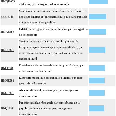
HMQH005
oddienne, par oeso-gastro-duodénoscopie
Supplément pour examen radiologique de la vésicule et
YYYY145
des voies biliaires et /ou pancréatiques au cours d'un acte
diagnostique ou thérapeutique
Dilatation rétrograde de conduit biliaire, par oeso-gastro-
HMAE002
duodénoscopie
Section du versant biliaire du muscle sphincter de
l'ampoule hépatopancréatique [sphincter d'Oddi], par
HMPE001
oeso-gastro-duodénoscopie [Sphinctérotomie biliaire
endoscopique]
Pose d'une endoprothèse du conduit pancréatique, par
HNLE001
oeso-gastro-duodénoscopie
Lithotritie mécanique des conduits biliaires, par oeso-
HMNE001
gastro-duodénoscopie
Ablation de calcul pancréatique, par oeso-gastro-
HNGE001
duodénoscopie
Pancréatographie rétrograde par cathétérisme de la
HNQH003
papille duodénale majeure, par oeso-gastro-
duodénoscopie