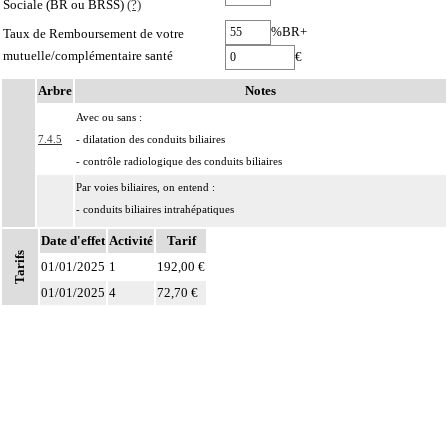
Sociale (BR ou BRSS)
(?)
%BR+
Taux de Remboursement de votre
mutuelle/complémentaire santé
€
Arbre
Notes
Avec ou sans :
7.4.5
- dilatation des conduits biliaires
- contrôle radiologique des conduits biliaires
Par voies biliaires, on entend :
- conduits biliaires intrahépatiques
7.4
- conduits biliaires extrahépatiques : conduit hépatique commun et conduit
Date d'effet
Activité
Tarif
cholédoque
Tarifs
01/01/2025
1
192,00 €
- vésicule biliaire et conduit cystique.
Notes
01/01/2025
4
72,70 €
Par voie biliaire principale, on entend :
- conduits biliaires intrahépatiques
7.4
- conduit hépatique commun
- conduit cholédoque.
Les actes sur la cavité de l'abdomen, par coelioscopie ou par
7
rétropéritonéoscopie incluent l'évacuation de collection intraabdominale
associée, la toilette péritonéale et/ou la pose de drain.