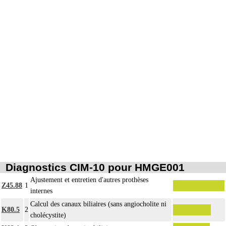
Les actes sur la cavité de l'abdomen, par abord direct incluent l'évacuation de
7
collection intraabdominale associée, la toilette péritonéale et/ou la pose de
drain.
Diagnostics CIM-10 pour HMGE001
Ajustement et entretien d'autres prothèses
Z45.88
1
internes
Calcul des canaux biliaires (sans angiocholite ni
K80.5
2
cholécystite)