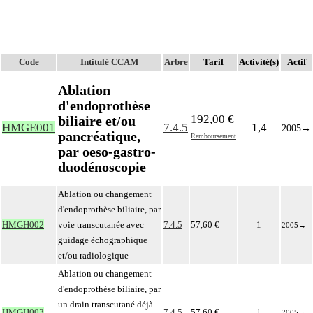
Code
Intitulé CCAM
Arbre
Tarif
Activité(s)
Actif
Ablation
d'endoprothèse
192,00 €
biliaire et/ou
HMGE001
7.4.5
1,4
2005
→
pancréatique,
Remboursement
par oeso-gastro-
duodénoscopie
Ablation ou changement
d'endoprothèse biliaire, par
HMGH002
voie transcutanée avec
7.4.5
57,60 €
1
2005
→
guidage échographique
et/ou radiologique
Ablation ou changement
d'endoprothèse biliaire, par
un drain transcutané déjà
HMGH003
7.4.5
57,60 €
1
2005
→