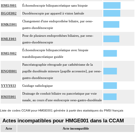
HMQJ001
Échoendoscopie biliopancréatique sans biopsie
HGQE002
Duodénoscopie par appareil à vision latérale
Changement d'une endoprothèse biliaire, par oeso-
HMKE001
gastro-duodénoscopie
Pose de plusieurs endoprothèses biliaires, par oeso-
HMLE003
gastro-duodénoscopie
Échoendoscopie biliopancréatique avec biopsie
HMQJ002
transbiliopancréatique guidée
Pancréatographie rétrograde par cathétérisme de la
HNQH001
papille duodénale mineure [papille accessoire], par oeso-
gastro-duodénoscopie
YYYY033
Guidage radiologique
Drainage de conduit biliaire ou pancréatique par voie
HMJE001
nasale, au cours d'une endoscopie oeso-gastro-duodénale
Liste de codes CCAM pour HMGE001 générée à partir des statistiques du PMSI français
Actes incompatibles pour HMGE001 dans la CCAM
Acte
Acte incompatible