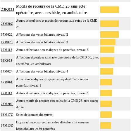
Motifs de recours de la CMD 23 sans acte
23K03J
opératoire, avec anesthésie, en ambulatoire
Autres symptômes et motifs de recours aux soins de la CMD
23M20Z
23
07M022
Affections des voies biliaires, niveau 2
07M023
Affections des voies biliaires, niveau 3
07M112
Autres affections non malignes du pancréas, niveau 2
Affections digestives sans acte opératoire de la CMD 06, avec
06K06J
anesthésie, en ambulatoire
07M024
Affections des voies biliaires, niveau 4
Affections malignes du système hépato-biliaire ou du
07M061
pancréas, niveau 1
07M113
Autres affections non malignes du pancréas, niveau 3
Autres motifs de recours aux soins de la CMD 23, très courte
23M20T
durée
06M17Z
Soins de stomies digestives
Explorations et surveillance des affections du système
07M13Z
hépatobiliaire et du pancréas