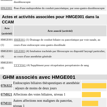
duodénoscopie
HNLE001
Pose d'une endoprothèse du conduit pancréatique, par oeso-gastro-duodénoscopie
Actes et activités associées pour HMGE001 dans la
CCAM
Acte
Acte associé (activité)
(activité)
HMGE001
HMJE001
(1) Drainage de conduit biliaire ou pancréatique par voie nasale, au
(1)
cours d'une endoscopie oeso-gastro-duodénale
HMGE001
GELE001
(4) Intubation trachéale par fibroscopie ou dispositif laryngé particulier,
(4)
au cours d'une anesthésie générale
HMGE001
YYYY041
(4) Supplément pour récupération peropératoire de sang
(4)
GHM associés avec HMGE001
Endoscopies biliaires thérapeutiques et anesthésie
07K02Z
: séjours de moins de deux jours
07M021
Affections des voies biliaires, niveau 1
Autres affections non malignes du pancréas,
07M111
niveau 1