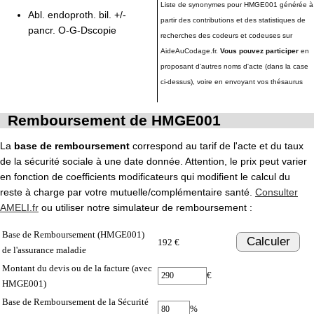
Liste de synonymes pour HMGE001 générée à
Abl. endoproth. bil. +/-
partir des contributions et des statistiques de
pancr. O-G-Dscopie
recherches des codeurs et codeuses sur
AideAuCodage.fr.
Vous pouvez participer
en
proposant d'autres noms d'acte (dans la case
ci-dessus), voire en envoyant vos thésaurus
Remboursement de HMGE001
La
base de remboursement
correspond au tarif de l'acte et du taux
de la sécurité sociale à une date donnée. Attention, le prix peut varier
en fonction de coefficients modificateurs qui modifient le calcul du
reste à charge par votre mutuelle/complémentaire santé.
Consulter
AMELI.fr
ou utiliser notre simulateur de remboursement :
Base de Remboursement (HMGE001)
Calculer
192 €
de l'assurance maladie
Montant du devis ou de la facture (avec
€
HMGE001)
Base de Remboursement de la Sécurité
%