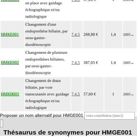
en place avec guidage
échographique et/ou
radiologique
Changement d'une
endoprothèse biliaire, par
HMKE001
7.4.5
268,80 €
1,4
2005
→
oeso-gastro-
duodénoscopie
Changement de plusieurs
endoprothèses biliaires,
HMKE002
7.4.5
387,05 €
1,4
2005
→
par oeso-gastro-
duodénoscopie
Changement de drain
biliaire, par voie
HMKH001
transcutanée avec guidage
7.4.5
57,60 €
1
2005
→
échographique et/ou
radiologique
Proposer un nom alternatif pour HMGE001
Thésaurus de synonymes pour HMGE001