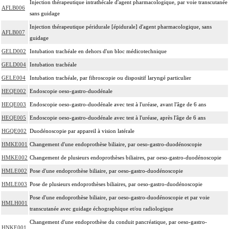
Injection thérapeutique intrathécale d'agent pharmacologique, par voie transcutanée
AFLB006
sans guidage
Injection thérapeutique péridurale [épidurale] d'agent pharmacologique, sans
AFLB007
guidage
GELD002
Intubation trachéale en dehors d'un bloc médicotechnique
GELD004
Intubation trachéale
GELE004
Intubation trachéale, par fibroscopie ou dispositif laryngé particulier
HEQE002
Endoscopie oeso-gastro-duodénale
HEQE003
Endoscopie oeso-gastro-duodénale avec test à l'uréase, avant l'âge de 6 ans
HEQE005
Endoscopie oeso-gastro-duodénale avec test à l'uréase, après l'âge de 6 ans
HGQE002
Duodénoscopie par appareil à vision latérale
HMKE001
Changement d'une endoprothèse biliaire, par oeso-gastro-duodénoscopie
HMKE002
Changement de plusieurs endoprothèses biliaires, par oeso-gastro-duodénoscopie
HMLE002
Pose d'une endoprothèse biliaire, par oeso-gastro-duodénoscopie
HMLE003
Pose de plusieurs endoprothèses biliaires, par oeso-gastro-duodénoscopie
Pose d'une endoprothèse biliaire, par oeso-gastro-duodénoscopie et par voie
HMLH001
transcutanée avec guidage échographique et/ou radiologique
Changement d'une endoprothèse du conduit pancréatique, par oeso-gastro-
HNKE001