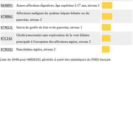
06M091
Autres affections digestives, âge supérieur à 17 ans, niveau 1
Affections malignes du système hépato-biliaire ou du
07M062
pancréas, niveau 2
07M121
Suivis de greffe de foie et de pancréas, niveau 1
Cholécystectomies sans exploration de la voie biliaire
07C142
principale à l'exception des affections aigües, niveau 2
07M102
Pancréatites aigües, niveau 2
Liste de GHM pour HMGE001 générée à partir des statistiques du PMSI français