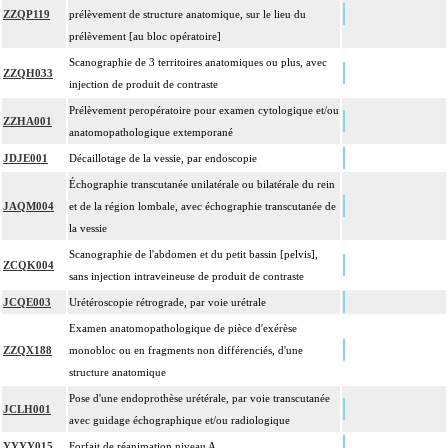
ZZQP119
prélèvement de structure anatomique, sur le lieu du
prélèvement [au bloc opératoire]
Scanographie de 3 territoires anatomiques ou plus, avec
ZZQH033
injection de produit de contraste
Prélèvement peropératoire pour examen cytologique et/ou
ZZHA001
anatomopathologique extemporané
JDJE001
Décaillotage de la vessie, par endoscopie
Échographie transcutanée unilatérale ou bilatérale du rein
JAQM004
et de la région lombale, avec échographie transcutanée de
la vessie
Scanographie de l'abdomen et du petit bassin [pelvis],
ZCQK004
sans injection intraveineuse de produit de contraste
JCQE003
Urétéroscopie rétrograde, par voie urétrale
Examen anatomopathologique de pièce d'exérèse
ZZQX188
monobloc ou en fragments non différenciés, d'une
structure anatomique
Pose d'une endoprothèse urétérale, par voie transcutanée
JCLH001
avec guidage échographique et/ou radiologique
YYYY015
Forfait de réanimation niveau A