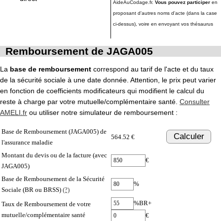
AideAuCodage.fr.
Vous pouvez participer
en
proposant d'autres noms d'acte (dans la case
ci-dessus), voire en envoyant vos thésaurus
Remboursement de JAGA005
La
base de remboursement
correspond au tarif de l'acte et du taux
de la sécurité sociale à une date donnée. Attention, le prix peut varier
en fonction de coefficients modificateurs qui modifient le calcul du
reste à charge par votre mutuelle/complémentaire santé.
Consulter
AMELI.fr
ou utiliser notre simulateur de remboursement :
Base de Remboursement (JAGA005) de
Calculer
564.52 €
l'assurance maladie
Montant du devis ou de la facture (avec
€
JAGA005)
Base de Remboursement de la Sécurité
%
Sociale (BR ou BRSS)
(?)
%BR+
Taux de Remboursement de votre
mutuelle/complémentaire santé
€