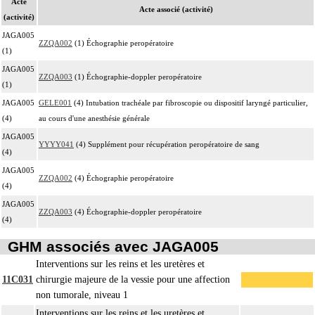
Acte
Acte associé (activité)
(activité)
JAGA005
ZZQA002
(1) Échographie peropératoire
(1)
JAGA005
ZZQA003
(1) Échographie-doppler peropératoire
(1)
JAGA005
GELE001
(4) Intubation trachéale par fibroscopie ou dispositif laryngé particulier,
(4)
au cours d'une anesthésie générale
JAGA005
YYYY041
(4) Supplément pour récupération peropératoire de sang
(4)
JAGA005
ZZQA002
(4) Échographie peropératoire
(4)
JAGA005
ZZQA003
(4) Échographie-doppler peropératoire
(4)
GHM associés avec JAGA005
Interventions sur les reins et les uretères et
11C031
chirurgie majeure de la vessie pour une affection
non tumorale, niveau 1
Interventions sur les reins et les uretères et