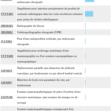
endoscopie rétrograde
Supplément pour injection peropératoire de produit de
YYYY405
contraste radiologique dans les voies excrétrices urinaires
pour prises de clichés radiologiques
ZBQK002
Radiographie du thorax
JBQH002
Urétéropyélographie rétrograde [UPR]
Pose d'une endoprothèse urétérale, par endoscopie
JCLE002
rétrograde
Supplément pour archivage numérique d'une
YYYY600
mammographie ou d'un examen scanographique ou
remnographique
Néphrectomie partielle sans dissection du pédicule
JAFA024
vasculaire, par lombotomie ou par abord lombal vertical
Résection de kyste non parasitaire du rein, par
JAFA007
lombotomie
Examen anatomopathologique de pièce d'exérèse d'une
ZZQP188
structure anatomique, sans examen des marges ou de
recoupe
Examen anatomopathologique extemporané d'un