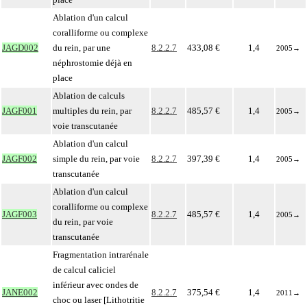
Ablation d'un calcul
coralliforme ou complexe
JAGD002
du rein, par une
8.2.2.7
433,08 €
1,4
2005
→
néphrostomie déjà en
place
Ablation de calculs
JAGF001
multiples du rein, par
8.2.2.7
485,57 €
1,4
2005
→
voie transcutanée
Ablation d'un calcul
JAGF002
simple du rein, par voie
8.2.2.7
397,39 €
1,4
2005
→
transcutanée
Ablation d'un calcul
coralliforme ou complexe
JAGF003
8.2.2.7
485,57 €
1,4
2005
→
du rein, par voie
transcutanée
Fragmentation intrarénale
de calcul caliciel
inférieur avec ondes de
JANE002
8.2.2.7
375,54 €
1,4
2011
→
choc ou laser [Lithotritie