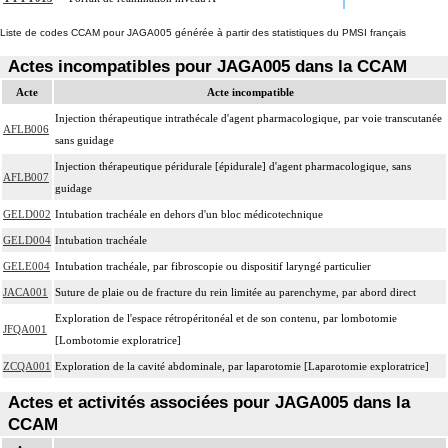
Liste de codes CCAM pour JAGA005 générée à partir des statistiques du PMSI français
Actes incompatibles pour JAGA005 dans la CCAM
Acte
Acte incompatible
Injection thérapeutique intrathécale d'agent pharmacologique, par voie transcutanée
AFLB006
sans guidage
Injection thérapeutique péridurale [épidurale] d'agent pharmacologique, sans
AFLB007
guidage
GELD002
Intubation trachéale en dehors d'un bloc médicotechnique
GELD004
Intubation trachéale
GELE004
Intubation trachéale, par fibroscopie ou dispositif laryngé particulier
JACA001
Suture de plaie ou de fracture du rein limitée au parenchyme, par abord direct
Exploration de l'espace rétropéritonéal et de son contenu, par lombotomie
JFQA001
[Lombotomie exploratrice]
ZCQA001
Exploration de la cavité abdominale, par laparotomie [Laparotomie exploratrice]
Actes et activités associées pour JAGA005 dans la
CCAM