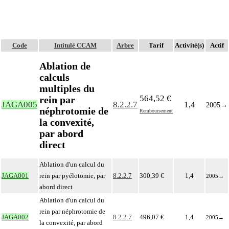
Code
Intitulé CCAM
Arbre
Tarif
Activité(s)
Actif
Ablation de
calculs
multiples du
564,52 €
rein par
JAGA005
8.2.2.7
1,4
2005
→
néphrotomie de
Remboursement
la convexité,
par abord
direct
Ablation d'un calcul du
JAGA001
rein par pyélotomie, par
8.2.2.7
300,39 €
1,4
2005
→
abord direct
Ablation d'un calcul du
rein par néphrotomie de
JAGA002
8.2.2.7
496,07 €
1,4
2005
→
la convexité, par abord