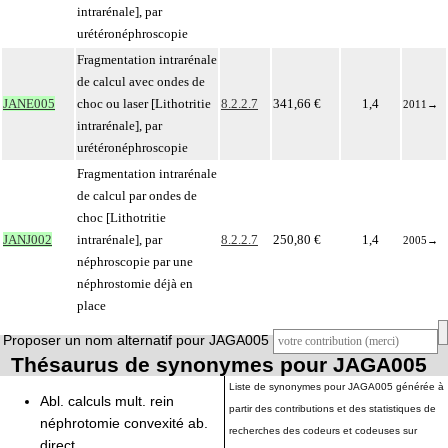
intrarénale], par
urétéronéphroscopie
Fragmentation intrarénale
de calcul avec ondes de
JANE005
choc ou laser [Lithotritie
8.2.2.7
341,66 €
1,4
2011
→
intrarénale], par
urétéronéphroscopie
Fragmentation intrarénale
de calcul par ondes de
choc [Lithotritie
JANJ002
intrarénale], par
8.2.2.7
250,80 €
1,4
2005
→
néphroscopie par une
néphrostomie déjà en
place
Proposer un nom alternatif pour JAGA005
Thésaurus de synonymes pour JAGA005
Liste de synonymes pour JAGA005 générée à
Abl. calculs mult. rein
partir des contributions et des statistiques de
néphrotomie convexité ab.
recherches des codeurs et codeuses sur
direct