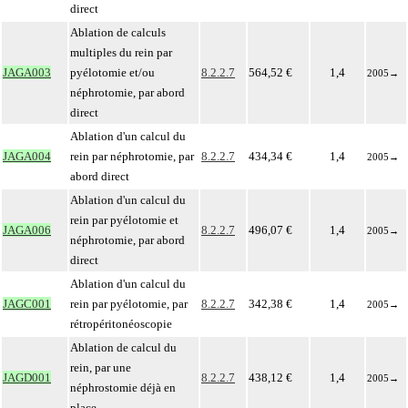
direct
Ablation de calculs
multiples du rein par
JAGA003
pyélotomie et/ou
8.2.2.7
564,52 €
1,4
2005
→
néphrotomie, par abord
direct
Ablation d'un calcul du
JAGA004
rein par néphrotomie, par
8.2.2.7
434,34 €
1,4
2005
→
abord direct
Ablation d'un calcul du
rein par pyélotomie et
JAGA006
8.2.2.7
496,07 €
1,4
2005
→
néphrotomie, par abord
direct
Ablation d'un calcul du
JAGC001
rein par pyélotomie, par
8.2.2.7
342,38 €
1,4
2005
→
rétropéritonéoscopie
Ablation de calcul du
rein, par une
JAGD001
8.2.2.7
438,12 €
1,4
2005
→
néphrostomie déjà en
place