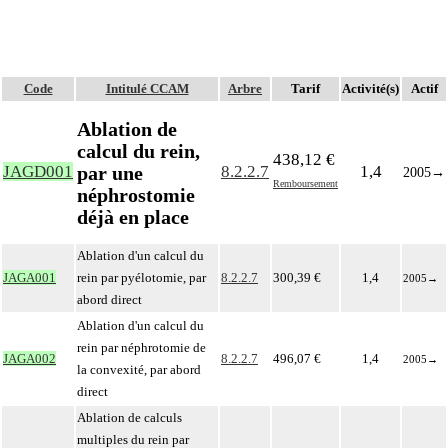
Code
Intitulé CCAM
Arbre
Tarif
Activité(s)
Actif
Ablation de
calcul du rein,
438,12 €
par une
JAGD001
8.2.2.7
1,4
2005
→
Remboursement
néphrostomie
déjà en place
Ablation d'un calcul du
JAGA001
rein par pyélotomie, par
8.2.2.7
300,39 €
1,4
2005
→
abord direct
Ablation d'un calcul du
rein par néphrotomie de
JAGA002
8.2.2.7
496,07 €
1,4
2005
→
la convexité, par abord
direct
Ablation de calculs
multiples du rein par