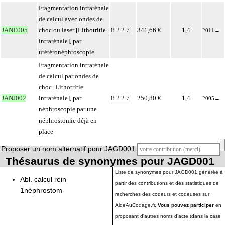
Fragmentation intrarénale
de calcul avec ondes de
JANE005
choc ou laser [Lithotritie
8.2.2.7
341,66 €
1,4
2011
→
intrarénale], par
urétéronéphroscopie
Fragmentation intrarénale
de calcul par ondes de
choc [Lithotritie
JANJ002
intrarénale], par
8.2.2.7
250,80 €
1,4
2005
→
néphroscopie par une
néphrostomie déjà en
place
Proposer un nom alternatif pour JAGD001
Thésaurus de synonymes pour JAGD001
Liste de synonymes pour JAGD001 générée à
Abl. calcul rein
partir des contributions et des statistiques de
1néphrostom
recherches des codeurs et codeuses sur
AideAuCodage.fr.
Vous pouvez participer
en
proposant d'autres noms d'acte (dans la case