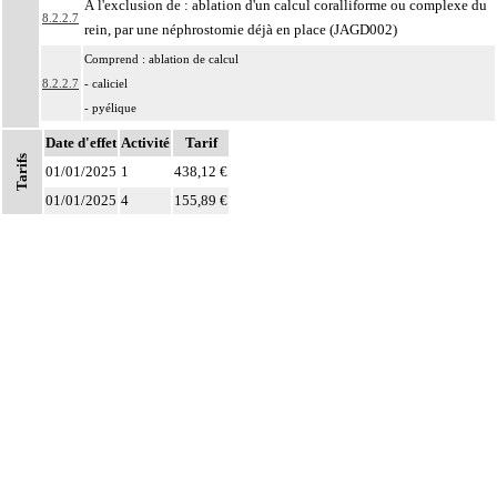
À l'exclusion de : ablation d'un calcul coralliforme ou complexe du
8.2.2.7
rein, par une néphrostomie déjà en place (JAGD002)
Comprend : ablation de calcul
8.2.2.7
- caliciel
- pyélique
Avec ou sans :
Date d'effet
Activité
Tarif
Tarifs
8.2.2.7
- dilatation de l'uretère
01/01/2025
1
438,12 €
- fragmentation de calcul
01/01/2025
4
155,89 €
8.2.2.7
L'ablation de calcul du rein inclut le contrôle radiologique.
Facturation : les actes du paragraphe 08.02.02.07 "Ablation de calcul du rein"
8.2.2.7
ne peuvent pas être facturés avec une néphrostomie
Comprend : actes thérapeutiques sur :
- les calices rénaux
8.2.2
- le bassinet [pelvis] rénal
- la jonction pyélo-urétérale
Notes
- l'uretère
8.2.2
Avec ou sans : drainage de l'uretère
Les actes sur les voies urinaires supérieures, par endoscopie incluent le contrôle
8.2.2
radiologique.