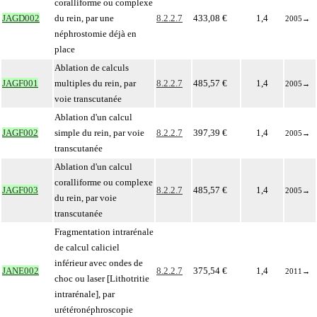
coralliforme ou complexe
JAGD002
du rein, par une
8.2.2.7
433,08 €
1,4
2005
→
néphrostomie déjà en
place
Ablation de calculs
JAGF001
multiples du rein, par
8.2.2.7
485,57 €
1,4
2005
→
voie transcutanée
Ablation d'un calcul
JAGF002
simple du rein, par voie
8.2.2.7
397,39 €
1,4
2005
→
transcutanée
Ablation d'un calcul
coralliforme ou complexe
JAGF003
8.2.2.7
485,57 €
1,4
2005
→
du rein, par voie
transcutanée
Fragmentation intrarénale
de calcul caliciel
inférieur avec ondes de
JANE002
8.2.2.7
375,54 €
1,4
2011
→
choc ou laser [Lithotritie
intrarénale], par
urétéronéphroscopie