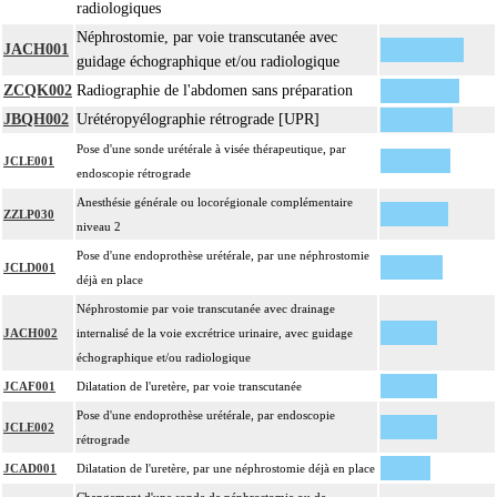
radiologiques
Néphrostomie, par voie transcutanée avec
JACH001
guidage échographique et/ou radiologique
ZCQK002
Radiographie de l'abdomen sans préparation
JBQH002
Urétéropyélographie rétrograde [UPR]
Pose d'une sonde urétérale à visée thérapeutique, par
JCLE001
endoscopie rétrograde
Anesthésie générale ou locorégionale complémentaire
ZZLP030
niveau 2
Pose d'une endoprothèse urétérale, par une néphrostomie
JCLD001
déjà en place
Néphrostomie par voie transcutanée avec drainage
JACH002
internalisé de la voie excrétrice urinaire, avec guidage
échographique et/ou radiologique
JCAF001
Dilatation de l'uretère, par voie transcutanée
Pose d'une endoprothèse urétérale, par endoscopie
JCLE002
rétrograde
JCAD001
Dilatation de l'uretère, par une néphrostomie déjà en place