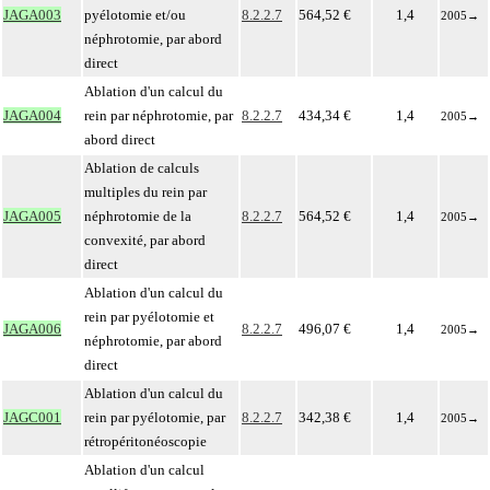
JAGA003
pyélotomie et/ou
8.2.2.7
564,52 €
1,4
2005
→
néphrotomie, par abord
direct
Ablation d'un calcul du
JAGA004
rein par néphrotomie, par
8.2.2.7
434,34 €
1,4
2005
→
abord direct
Ablation de calculs
multiples du rein par
JAGA005
néphrotomie de la
8.2.2.7
564,52 €
1,4
2005
→
convexité, par abord
direct
Ablation d'un calcul du
rein par pyélotomie et
JAGA006
8.2.2.7
496,07 €
1,4
2005
→
néphrotomie, par abord
direct
Ablation d'un calcul du
JAGC001
rein par pyélotomie, par
8.2.2.7
342,38 €
1,4
2005
→
rétropéritonéoscopie
Ablation d'un calcul