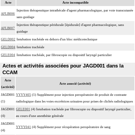
Acte
Acte incompatible
Injection thérapeutique intrathécale d'agent pharmacologique, par voie transcutanée
AFLB006
sans guidage
Injection thérapeutique péridurale [épidurale] d'agent pharmacologique, sans
AFLB007
guidage
GELD002
Intubation trachéale en dehors d'un bloc médicotechnique
GELD004
Intubation trachéale
GELE004
Intubation trachéale, par fibroscopie ou dispositif laryngé particulier
Actes et activités associées pour JAGD001 dans la
CCAM
Acte
Acte associé (activité)
(activité)
JAGD001
YYYY405
(1) Supplément pour injection peropératoire de produit de contraste
(1)
radiologique dans les voies excrétrices urinaires pour prises de clichés radiologiques
JAGD001
GELE001
(4) Intubation trachéale par fibroscopie ou dispositif laryngé particulier,
(4)
au cours d'une anesthésie générale
JAGD001
YYYY041
(4) Supplément pour récupération peropératoire de sang
(4)