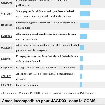
Changement d'une sonde de néphrostomie ou de
JAKD001
pyélostomie
Scanographie de l'abdomen et du petit bassin [pelvis],
ZCQK004
sans injection intraveineuse de produit de contraste
Urétéropyélographie descendante, par une néphrostomie
JBQH003
déjà en place
Ablation d'un calcul coralliforme ou complexe du rein,
JAGF003
par voie transcutanée
Ablation et/ou fragmentation de calcul de l'uretère lombal,
JCGE006
par urétéroscopie rétrograde
Échographie transcutanée unilatérale ou bilatérale du rein
JAQM003
et de la région lombale
ZZQK002
Radiographie au lit du malade, selon 1 ou 2 incidences
Anesthésie générale ou locorégionale complémentaire
ZZLP025
niveau 1
YYYY033
Guidage radiologique
Liste de codes CCAM pour JAGD001 générée à partir des statistiques du PMSI français
Actes incompatibles pour JAGD001 dans la CCAM