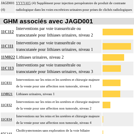
JAGD001
YYYY405
(4) Supplément pour injection peropératoire de produit de contraste
(4)
radiologique dans les voies excrétrices urinaires pour prises de clichés radiologiques
GHM associés avec JAGD001
Interventions par voie transurétrale ou
11C112
transcutanée pour lithiases urinaires, niveau 2
Interventions par voie transurétrale ou
11C111
transcutanée pour lithiases urinaires, niveau 1
11M022
Lithiases urinaires, niveau 2
Interventions par voie transurétrale ou
11C113
transcutanée pour lithiases urinaires, niveau 3
Interventions sur les reins et les uretères et chirurgie majeure
11C031
de la vessie pour une affection non tumorale, niveau 1
11M021
Lithiases urinaires, niveau 1
Interventions sur les reins et les uretères et chirurgie majeure
11C032
de la vessie pour une affection non tumorale, niveau 2
Interventions sur les reins et les uretères et chirurgie majeure
11C034
de la vessie pour une affection non tumorale, niveau 4
Cholécystectomies sans exploration de la voie biliaire
07C141