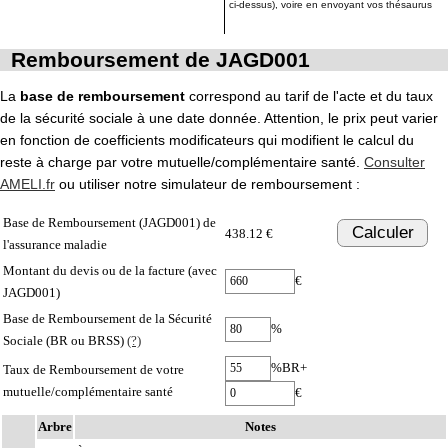
ci-dessus), voire en envoyant vos thésaurus
Remboursement de JAGD001
La
base de remboursement
correspond au tarif de l'acte et du taux
de la sécurité sociale à une date donnée. Attention, le prix peut varier
en fonction de coefficients modificateurs qui modifient le calcul du
reste à charge par votre mutuelle/complémentaire santé.
Consulter
AMELI.fr
ou utiliser notre simulateur de remboursement :
Base de Remboursement (JAGD001) de
Calculer
438.12 €
l'assurance maladie
Montant du devis ou de la facture (avec
€
JAGD001)
Base de Remboursement de la Sécurité
%
Sociale (BR ou BRSS)
(?)
%BR+
Taux de Remboursement de votre
mutuelle/complémentaire santé
€
Arbre
Notes