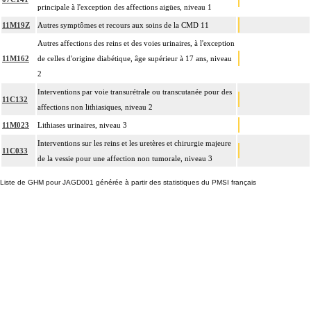
principale à l'exception des affections aigües, niveau 1
11M19Z
Autres symptômes et recours aux soins de la CMD 11
Autres affections des reins et des voies urinaires, à l'exception
11M162
de celles d'origine diabétique, âge supérieur à 17 ans, niveau
2
Interventions par voie transurétrale ou transcutanée pour des
11C132
affections non lithiasiques, niveau 2
11M023
Lithiases urinaires, niveau 3
Interventions sur les reins et les uretères et chirurgie majeure
11C033
de la vessie pour une affection non tumorale, niveau 3
Liste de GHM pour JAGD001 générée à partir des statistiques du PMSI français