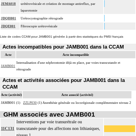
JEMA018
urétérovésicale et création de montage antireflux, par
laparotomie
JDQH001
Urétrocystographie rétrograde
JDQE001
Fibroscopie urétrovésicale
Liste de codes CCAM pour JAMB001 générée à partir des statistiques du PMSI français
Actes incompatibles pour JAMB001 dans la CCAM
Acte
Acte incompatible
Internalisation d'une néphrostomie déjà en place, par voies transcutanée et
JAMB001
rétrograde
Actes et activités associées pour JAMB001 dans la
CCAM
Acte (activité)
Acte associé (activité)
JAMB001 (1)
ZZLP030
(1) Anesthésie générale ou locorégionale complémentaire niveau 2
GHM associés avec JAMB001
Interventions par voie transurétrale ou
11C131
transcutanée pour des affections non lithiasiques,
niveau 1