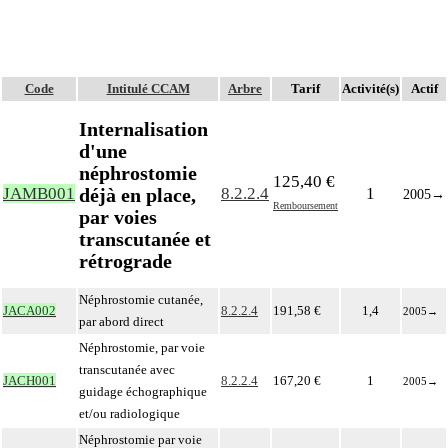
Code
Intitulé CCAM
Arbre
Tarif
Activité(s)
Actif
Internalisation
d'une
néphrostomie
125,40 €
déjà en place,
JAMB001
8.2.2.4
1
2005
→
Remboursement
par voies
transcutanée et
rétrograde
Néphrostomie cutanée,
JACA002
8.2.2.4
191,58 €
1,4
2005
→
par abord direct
Néphrostomie, par voie
transcutanée avec
JACH001
8.2.2.4
167,20 €
1
2005
→
guidage échographique
et/ou radiologique
Néphrostomie par voie