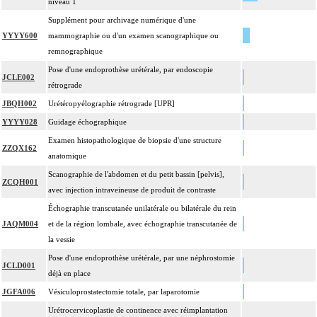
niveau 1
Supplément pour archivage numérique d'une
YYYY600
mammographie ou d'un examen scanographique ou
remnographique
Pose d'une endoprothèse urétérale, par endoscopie
JCLE002
rétrograde
JBQH002
Urétéropyélographie rétrograde [UPR]
YYYY028
Guidage échographique
Examen histopathologique de biopsie d'une structure
ZZQX162
anatomique
Scanographie de l'abdomen et du petit bassin [pelvis],
ZCQH001
avec injection intraveineuse de produit de contraste
Échographie transcutanée unilatérale ou bilatérale du rein
JAQM004
et de la région lombale, avec échographie transcutanée de
la vessie
Pose d'une endoprothèse urétérale, par une néphrostomie
JCLD001
déjà en place
JGFA006
Vésiculoprostatectomie totale, par laparotomie
Urétrocervicoplastie de continence avec réimplantation