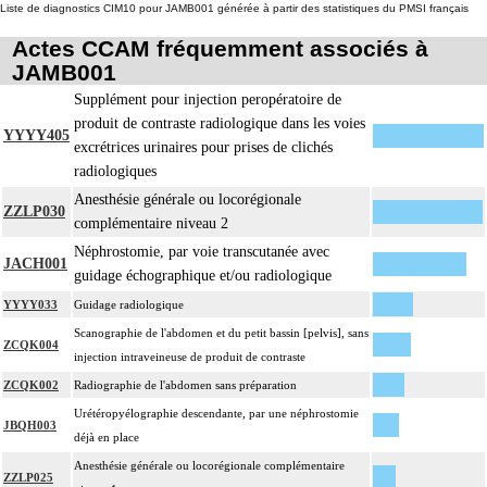
Liste de diagnostics CIM10 pour JAMB001 générée à partir des statistiques du PMSI français
Actes CCAM fréquemment associés à
JAMB001
Supplément pour injection peropératoire de
produit de contraste radiologique dans les voies
YYYY405
excrétrices urinaires pour prises de clichés
radiologiques
Anesthésie générale ou locorégionale
ZZLP030
complémentaire niveau 2
Néphrostomie, par voie transcutanée avec
JACH001
guidage échographique et/ou radiologique
YYYY033
Guidage radiologique
Scanographie de l'abdomen et du petit bassin [pelvis], sans
ZCQK004
injection intraveineuse de produit de contraste
ZCQK002
Radiographie de l'abdomen sans préparation
Urétéropyélographie descendante, par une néphrostomie
JBQH003
déjà en place
Anesthésie générale ou locorégionale complémentaire
ZZLP025