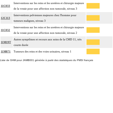
Interventions sur les reins et les uretères et chirurgie majeure
11C033
de la vessie pour une affection non tumorale, niveau 3
Interventions pelviennes majeures chez l'homme pour
12C113
tumeurs malignes, niveau 3
Interventions sur les reins et les uretères et chirurgie majeure
11C032
de la vessie pour une affection non tumorale, niveau 2
Autres symptômes et recours aux soins de la CMD 11, très
11M19T
courte durée
11M071
Tumeurs des reins et des voies urinaires, niveau 1
Liste de GHM pour JAMB001 générée à partir des statistiques du PMSI français