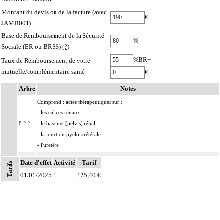
Montant du devis ou de la facture (avec
€
JAMB001)
Base de Remboursement de la Sécurité
%
Sociale (BR ou BRSS)
(?)
%BR+
Taux de Remboursement de votre
mutuelle/complémentaire santé
€
Arbre
Notes
Comprend : actes thérapeutiques sur :
- les calices rénaux
8.2.2
- le bassinet [pelvis] rénal
- la jonction pyélo-urétérale
- l'uretère
8.2.2
Avec ou sans : drainage de l'uretère
Date d'effet
Activité
Tarif
Tarifs
Les actes sur les voies urinaires supérieures, par endoscopie incluent le contrôle
01/01/2025
1
125,40 €
8.2.2
radiologique.
Les subdivisions suivantes, données à titre facultatif, peuvent être utilisées avec
Notes
les codes marqués d'un symbole distinctif pour préciser le mode de drainage
8.2.2
des voies excrétrices :