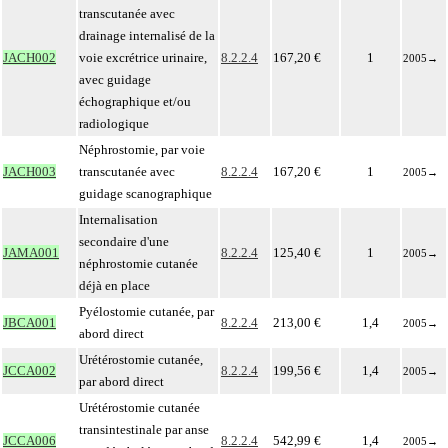
transcutanée avec
drainage internalisé de la
JACH002
voie excrétrice urinaire,
8.2.2.4
167,20 €
1
2005
→
avec guidage
échographique et/ou
radiologique
Néphrostomie, par voie
JACH003
transcutanée avec
8.2.2.4
167,20 €
1
2005
→
guidage scanographique
Internalisation
secondaire d'une
JAMA001
8.2.2.4
125,40 €
1
2005
→
néphrostomie cutanée
déjà en place
Pyélostomie cutanée, par
JBCA001
8.2.2.4
213,00 €
1,4
2005
→
abord direct
Urétérostomie cutanée,
JCCA002
8.2.2.4
199,56 €
1,4
2005
→
par abord direct
Urétérostomie cutanée
transintestinale par anse
JCCA006
8.2.2.4
542,99 €
1,4
2005
→