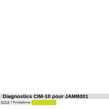
- A avec drainage par sonde de néphrostomie
- B avec drainage par sonde urétérale
8
À l'exclusion de : actes concernant la procréation et la grossesse (cf chapitre 09)
Les actes sur la cavité de l'abdomen, par coelioscopie ou par
8
rétropéritonéoscopie incluent l'évacuation de collection intraabdominale
associée, la toilette péritonéale et/ou la pose de drain.
Les actes sur la cavité de l'abdomen, par abord direct incluent l'évacuation de
8
collection intraabdominale associée, la toilette péritonéale et/ou la pose de
drain.
Diagnostics CIM-10 pour JAMB001
N13.6
3
Pyonéphrose