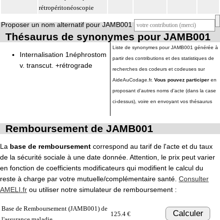
rétropéritonéoscopie
Proposer un nom alternatif pour JAMB001
Thésaurus de synonymes pour JAMB001
Liste de synonymes pour JAMB001 générée à
Internalisation 1néphrostom
partir des contributions et des statistiques de
v. transcut. +rétrograde
recherches des codeurs et codeuses sur
AideAuCodage.fr.
Vous pouvez participer
en
proposant d'autres noms d'acte (dans la case
ci-dessus), voire en envoyant vos thésaurus
Remboursement de JAMB001
La
base de remboursement
correspond au tarif de l'acte et du taux
de la sécurité sociale à une date donnée. Attention, le prix peut varier
en fonction de coefficients modificateurs qui modifient le calcul du
reste à charge par votre mutuelle/complémentaire santé.
Consulter
AMELI.fr
ou utiliser notre simulateur de remboursement :
Base de Remboursement (JAMB001) de
Calculer
125.4 €
l'assurance maladie