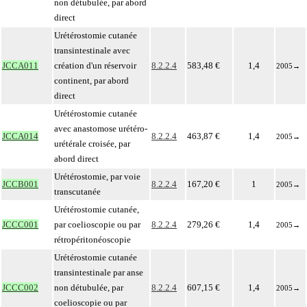
non détubulée, par abord
direct
Urétérostomie cutanée
transintestinale avec
JCCA011
création d'un réservoir
8.2.2.4
583,48 €
1,4
2005
→
continent, par abord
direct
Urétérostomie cutanée
avec anastomose urétéro-
JCCA014
8.2.2.4
463,87 €
1,4
2005
→
urétérale croisée, par
abord direct
Urétérostomie, par voie
JCCB001
8.2.2.4
167,20 €
1
2005
→
transcutanée
Urétérostomie cutanée,
JCCC001
par coelioscopie ou par
8.2.2.4
279,26 €
1,4
2005
→
rétropéritonéoscopie
Urétérostomie cutanée
transintestinale par anse
JCCC002
non détubulée, par
8.2.2.4
607,15 €
1,4
2005
→
coelioscopie ou par