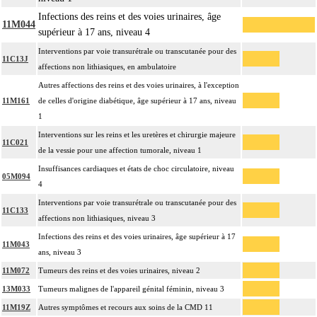
Infections des reins et des voies urinaires, âge
11M044
supérieur à 17 ans, niveau 4
Interventions par voie transurétrale ou transcutanée pour des
11C13J
affections non lithiasiques, en ambulatoire
Autres affections des reins et des voies urinaires, à l'exception
11M161
de celles d'origine diabétique, âge supérieur à 17 ans, niveau
1
Interventions sur les reins et les uretères et chirurgie majeure
11C021
de la vessie pour une affection tumorale, niveau 1
Insuffisances cardiaques et états de choc circulatoire, niveau
05M094
4
Interventions par voie transurétrale ou transcutanée pour des
11C133
affections non lithiasiques, niveau 3
Infections des reins et des voies urinaires, âge supérieur à 17
11M043
ans, niveau 3
11M072
Tumeurs des reins et des voies urinaires, niveau 2
13M033
Tumeurs malignes de l'appareil génital féminin, niveau 3
11M19Z
Autres symptômes et recours aux soins de la CMD 11