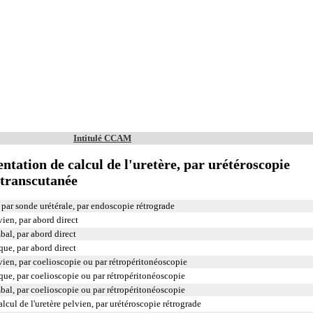
Intitulé CCAM
ntation de calcul de l'uretère, par urétéroscopie
 transcutanée
 par sonde urétérale, par endoscopie rétrograde
vien, par abord direct
bal, par abord direct
aque, par abord direct
lvien, par coelioscopie ou par rétropéritonéoscopie
iaque, par coelioscopie ou par rétropéritonéoscopie
mbal, par coelioscopie ou par rétropéritonéoscopie
lcul de l'uretère pelvien, par urétéroscopie rétrograde