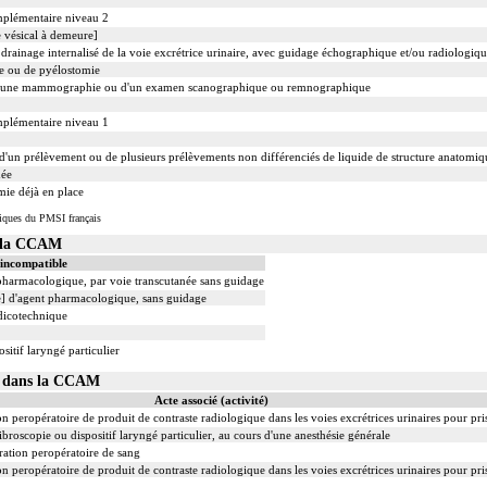
mplémentaire niveau 2
 vésical à demeure]
rainage internalisé de la voie excrétrice urinaire, avec guidage échographique et/ou radiologiq
e ou de pyélostomie
d'une mammographie ou d'un examen scanographique ou remnographique
mplémentaire niveau 1
'un prélèvement ou de plusieurs prélèvements non différenciés de liquide de structure anatomiq
née
mie déjà en place
iques du PMSI français
s la CCAM
 incompatible
 pharmacologique, par voie transcutanée sans guidage
le] d'agent pharmacologique, sans guidage
dicotechnique
sitif laryngé particulier
01 dans la CCAM
Acte associé (activité)
 peropératoire de produit de contraste radiologique dans les voies excrétrices urinaires pour pri
ibroscopie ou dispositif laryngé particulier, au cours d'une anesthésie générale
ation peropératoire de sang
 peropératoire de produit de contraste radiologique dans les voies excrétrices urinaires pour pri