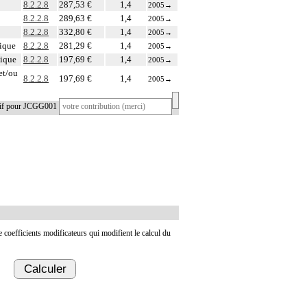
8.2.2.8
287,53 €
1,4
2005
→
8.2.2.8
289,63 €
1,4
2005
→
8.2.2.8
332,80 €
1,4
2005
→
gique
8.2.2.8
281,29 €
1,4
2005
→
gique
8.2.2.8
197,69 €
1,4
2005
→
et/ou
8.2.2.8
197,69 €
1,4
2005
→
tif pour JCGG001
de coefficients modificateurs qui modifient le calcul du
Calculer