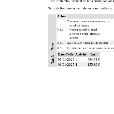
Base de Remboursement de la Sécurité Social
Taux de Remboursement de votre mutuelle/com
Arbre
Comprend : actes thérapeutiques sur :
- les calices rénaux
8.2.2
- le bassinet [pelvis] rénal
- la jonction pyélo-urétérale
- l'uretère
8.2.2
Avec ou sans : drainage de l'uretère
Notes
8.2.2
Les actes sur les voies urinaires supérie
Les subdivisions suivantes, données à tit
Date d'effet
Activité
Tarif
Tarifs
8.2.2
- A avec drainage par sonde de néphros
01/01/2025
1
484,73 €
- B avec drainage par sonde urétérale
01/01/2025
4
155,89 €
8
À l'exclusion de : actes concernant la pr
8
Les actes sur la cavité de l'abdomen, par
8
Les actes sur la cavité de l'abdomen, par