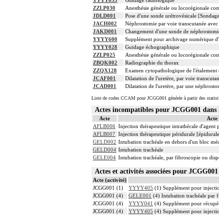
YYYY033
Guidage radiologique
ZZLP030
Anesthésie générale ou locorégionale co
JDLD001
Pose d'une sonde urétrovésicale [Sondage
JACH002
Néphrostomie par voie transcutanée avec d
JAKD001
Changement d'une sonde de néphrostomi
YYYY600
Supplément pour archivage numérique 
YYYY028
Guidage échographique
ZZLP025
Anesthésie générale ou locorégionale co
ZBQK002
Radiographie du thorax
ZZQX128
Examen cytopathologique de l'étalement d
JCAF001
Dilatation de l'uretère, par voie transcuta
JCAD001
Dilatation de l'uretère, par une néphrosto
Liste de codes CCAM pour JCGG001 générée à partir des statist
Actes incompatibles pour JCGG001 dan
Acte
Acte
AFLB006
Injection thérapeutique intrathécale d'agent
AFLB007
Injection thérapeutique péridurale [épidura
GELD002
Intubation trachéale en dehors d'un bloc mé
GELD004
Intubation trachéale
GELE004
Intubation trachéale, par fibroscopie ou dispo
Actes et activités associées pour JCGG0
Acte (activité)
JCGG001 (1)
YYYY405
(1) Supplément pour injection
JCGG001 (4)
GELE001
(4) Intubation trachéale par f
JCGG001 (4)
YYYY041
(4) Supplément pour récupér
JCGG001 (4)
YYYY405
(4) Supplément pour injection