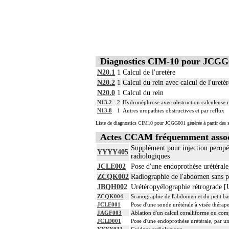
Diagnostics CIM-10 pour JCGG
N20.1
1
Calcul de l'uretère
N20.2
1
Calcul du rein avec calcul de l'uretèr
N20.0
1
Calcul du rein
N13.2
2
Hydronéphrose avec obstruction calculeuse ré
N13.8
1
Autres uropathies obstructives et par reflux
Liste de diagnostics CIM10 pour JCGG001 générée à partir des s
Actes CCAM fréquemment asso
Supplément pour injection peropéra
YYYY405
radiologiques
JCLE002
Pose d'une endoprothèse urétérale
ZCQK002
Radiographie de l'abdomen sans p
JBQH002
Urétéropyélographie rétrograde 
ZCQK004
Scanographie de l'abdomen et du petit bass
JCLE001
Pose d'une sonde urétérale à visée thérap
JAGF003
Ablation d'un calcul coralliforme ou com
JCLD001
Pose d'une endoprothèse urétérale, par u