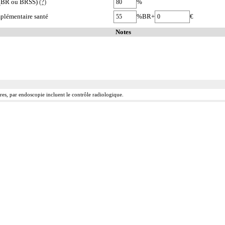
e (BR ou BRSS)
(?)
%
plémentaire santé
%BR+
€
Notes
ures, par endoscopie incluent le contrôle radiologique.
re facultatif, peuvent être utilisées avec les codes marqués d'un symbole distinctif pour préciser 
tomie
ocréation et la grossesse (cf chapitre 09)
 coelioscopie ou par rétropéritonéoscopie incluent l'évacuation de collection intraabdominale associ
 abord direct incluent l'évacuation de collection intraabdominale associée, la toilette péritonéale e