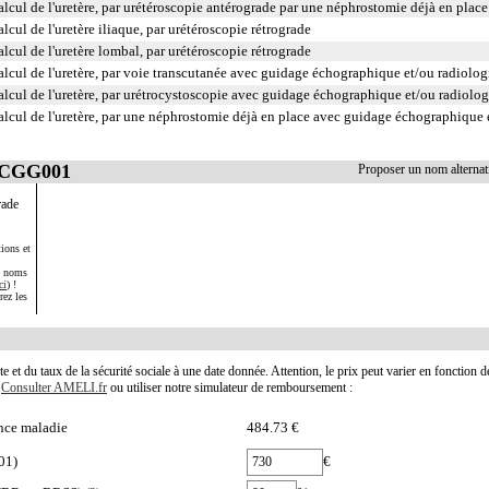
lcul de l'uretère, par urétéroscopie antérograde par une néphrostomie déjà en place
cul de l'uretère iliaque, par urétéroscopie rétrograde
lcul de l'uretère lombal, par urétéroscopie rétrograde
alcul de l'uretère, par voie transcutanée avec guidage échographique et/ou radiolo
alcul de l'uretère, par urétrocystoscopie avec guidage échographique et/ou radiolo
alcul de l'uretère, par une néphrostomie déjà en place avec guidage échographique 
 JCGG001
Proposer un nom alterna
rade
ions et
s noms
ci
) !
rez les
te et du taux de la sécurité sociale à une date donnée. Attention, le prix peut varier en fonction 
.
Consulter AMELI.fr
ou utiliser notre simulateur de remboursement :
nce maladie
484.73 €
01)
€