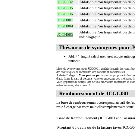
JCGE002
Ablation et/ou fragmentation de ca
JCGE005
Ablation et/ou fragmentation de cal
JCGE006
Ablation et/ou fragmentation de ca
JCGH001
Ablation et/ou fragmentation de c
JCGH004
Ablation et/ou fragmentation de c
Ablation et/ou fragmentation de c
JCGH005
radiologique
Thésaurus de synonymes pour
Abl. +/- fragmt calcul uret. urét.scopie antérog
transcut.
Liste de synonymes pour JCGG001 générée à partir des contribut
des statistiques de recherches des codeurs et codeuses sur
AideAuCodage.fr.
Vous pouvez participer
en proposant d'autre
d'acte (dans la case ci-dessus), voire en envoyant vos thésaurus (
i
Vous gagnerez du temps lors de vos prochaines recherches et aide
autres codeurs, alors merci !
Remboursement de JCGG001
La
base de remboursement
correspond au tarif de l'ac
reste à charge par votre mutuelle/complémentaire santé
Base de Remboursement (JCGG001) de l'assura
Montant du devis ou de la facture (avec JCGG0