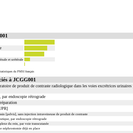
001
e
nale et urétérale
tatistiques du PMSI français
ciés à JCGG001
toire de produit de contraste radiologique dans les voies excrétrices urinaires 
, par endoscopie rétrograde
réparation
[UPR]
in [pelvis], sans injection intraveineuse de produit de contraste
eutique, par endoscopie rétrograde
plexe du rein, par voie transcutanée
ne néphrostomie déjà en place