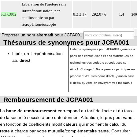
Libération de l'uretère sans
intrapéritonisation, par
JCPC002
8.2.2.17
292,07 €
1,4
200
coelioscopie ou par
rétropéritonéoscopie
Proposer un nom alternatif pour JCPA001
Thésaurus de synonymes pour JCPA001
Liste de synonymes pour JCPA001 générée à
Libér. uret. +péritonisation
partir des contributions et des statistiques de
ab. direct
recherches des codeurs et codeuses sur
AideAuCodage.fr.
Vous pouvez participer
en
proposant d'autres noms d'acte (dans la case
ci-dessus), voire en envoyant vos thésaurus
Remboursement de JCPA001
La
base de remboursement
correspond au tarif de l'acte et du taux
de la sécurité sociale à une date donnée. Attention, le prix peut varier
en fonction de coefficients modificateurs qui modifient le calcul du
reste à charge par votre mutuelle/complémentaire santé.
Consulter