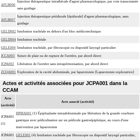
Injection thérapeutique intrathécale d'agent pharmacologique, par voie transcutanée
AFLB006
sans guidage
Injection thérapeutique péridurale [épidurale] d'agent pharmacologique, sans
AFLB007
guidage
GELD002
Intubation trachéale en dehors d'un bloc médicotechnique
GELD004
Intubation trachéale
GELE004
Intubation trachéale, par fibroscopie ou dispositif laryngé particulier
JCCA003
Suture de plaie ou de rupture de l'uretère, par abord direct
JCPA002
Libération de l'uretère sans intrapéritonisation, par abord direct
ZCQA001
Exploration de la cavité abdominale, par laparotomie [Laparotomie exploratrice]
Actes et activités associées pour JCPA001 dans la
CCAM
Acte
Acte associé (activité)
(activité)
HPMA001
(1) Épiploplastie intraabdominale par libération de la grande courbure
JCPA001
gastrique avec pédiculisation sur un pédicule gastroépiploïque, au cours d'une
(1)
intervention par laparotomie
JCPA001
GELE001
(4) Intubation trachéale par fibroscopie ou dispositif laryngé particulier,