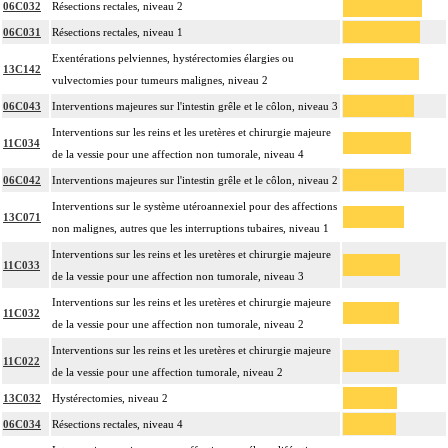
06C032
Résections rectales, niveau 2
06C031
Résections rectales, niveau 1
Exentérations pelviennes, hystérectomies élargies ou
13C142
vulvectomies pour tumeurs malignes, niveau 2
06C043
Interventions majeures sur l'intestin grêle et le côlon, niveau 3
Interventions sur les reins et les uretères et chirurgie majeure
11C034
de la vessie pour une affection non tumorale, niveau 4
06C042
Interventions majeures sur l'intestin grêle et le côlon, niveau 2
Interventions sur le système utéroannexiel pour des affections
13C071
non malignes, autres que les interruptions tubaires, niveau 1
Interventions sur les reins et les uretères et chirurgie majeure
11C033
de la vessie pour une affection non tumorale, niveau 3
Interventions sur les reins et les uretères et chirurgie majeure
11C032
de la vessie pour une affection non tumorale, niveau 2
Interventions sur les reins et les uretères et chirurgie majeure
11C022
de la vessie pour une affection tumorale, niveau 2
13C032
Hystérectomies, niveau 2
06C034
Résections rectales, niveau 4