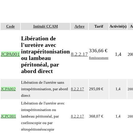
Code
Intitulé CCAM
Arbre
Tarif
Activité(s)
A
Libération de
l'uretère avec
336,66 €
intrapéritonisation
JCPA001
8.2.2.17
1,4
20
ou lambeau
Remboursement
péritonéal, par
abord direct
Libération de l'uretère sans
JCPA002
intrapéritonisation, par abord
8.2.2.17
295,09 €
1,4
200
direct
Libération de l'uretère avec
intrapéritonisation ou
JCPC001
lambeau péritonéal, par
8.2.2.17
368,07 €
1,4
200
coelioscopie ou par
rétropéritonéoscopie