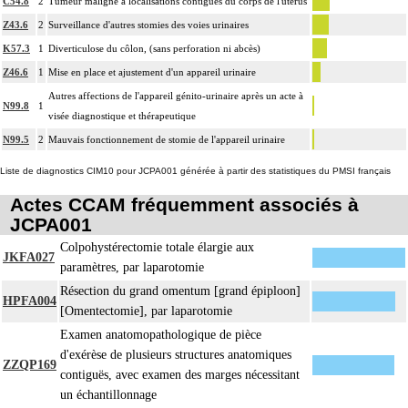
C54.8
2
Tumeur maligne à localisations contiguës du corps de l'utérus
Z43.6
2
Surveillance d'autres stomies des voies urinaires
K57.3
1
Diverticulose du côlon, (sans perforation ni abcès)
Z46.6
1
Mise en place et ajustement d'un appareil urinaire
Autres affections de l'appareil génito-urinaire après un acte à
N99.8
1
visée diagnostique et thérapeutique
N99.5
2
Mauvais fonctionnement de stomie de l'appareil urinaire
Liste de diagnostics CIM10 pour JCPA001 générée à partir des statistiques du PMSI français
Actes CCAM fréquemment associés à
JCPA001
Colpohystérectomie totale élargie aux
JKFA027
paramètres, par laparotomie
Résection du grand omentum [grand épiploon]
HPFA004
[Omentectomie], par laparotomie
Examen anatomopathologique de pièce
d'exérèse de plusieurs structures anatomiques
ZZQP169
contiguës, avec examen des marges nécessitant
un échantillonnage