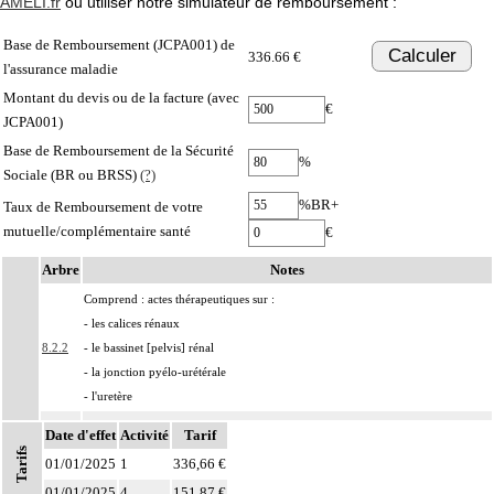
AMELI.fr
ou utiliser notre simulateur de remboursement :
Base de Remboursement (JCPA001) de
Calculer
336.66 €
l'assurance maladie
Montant du devis ou de la facture (avec
€
JCPA001)
Base de Remboursement de la Sécurité
%
Sociale (BR ou BRSS)
(?)
%BR+
Taux de Remboursement de votre
mutuelle/complémentaire santé
€
Arbre
Notes
Comprend : actes thérapeutiques sur :
- les calices rénaux
8.2.2
- le bassinet [pelvis] rénal
- la jonction pyélo-urétérale
- l'uretère
8.2.2
Avec ou sans : drainage de l'uretère
Date d'effet
Activité
Tarif
Tarifs
Les actes sur les voies urinaires supérieures, par endoscopie incluent le contrôle
01/01/2025
1
336,66 €
8.2.2
radiologique.
01/01/2025
4
151,87 €