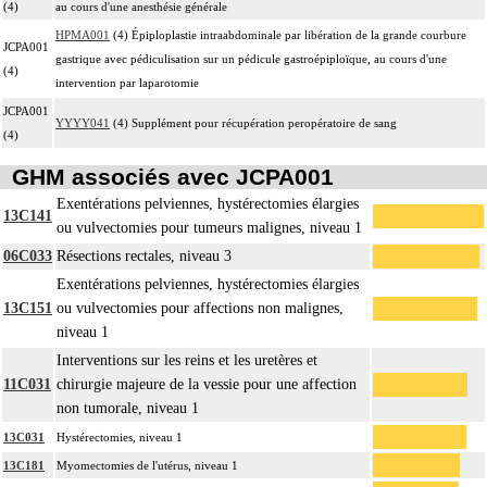
(4)
au cours d'une anesthésie générale
HPMA001
(4) Épiploplastie intraabdominale par libération de la grande courbure
JCPA001
gastrique avec pédiculisation sur un pédicule gastroépiploïque, au cours d'une
(4)
intervention par laparotomie
JCPA001
YYYY041
(4) Supplément pour récupération peropératoire de sang
(4)
GHM associés avec JCPA001
Exentérations pelviennes, hystérectomies élargies
13C141
ou vulvectomies pour tumeurs malignes, niveau 1
06C033
Résections rectales, niveau 3
Exentérations pelviennes, hystérectomies élargies
13C151
ou vulvectomies pour affections non malignes,
niveau 1
Interventions sur les reins et les uretères et
11C031
chirurgie majeure de la vessie pour une affection
non tumorale, niveau 1
13C031
Hystérectomies, niveau 1
13C181
Myomectomies de l'utérus, niveau 1