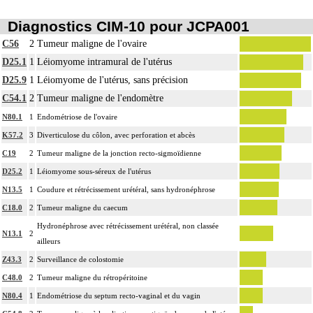
Diagnostics CIM-10 pour JCPA001
C56
2
Tumeur maligne de l'ovaire
D25.1
1
Léiomyome intramural de l'utérus
D25.9
1
Léiomyome de l'utérus, sans précision
C54.1
2
Tumeur maligne de l'endomètre
N80.1
1
Endométriose de l'ovaire
K57.2
3
Diverticulose du côlon, avec perforation et abcès
C19
2
Tumeur maligne de la jonction recto-sigmoïdienne
D25.2
1
Léiomyome sous-séreux de l'utérus
N13.5
1
Coudure et rétrécissement urétéral, sans hydronéphrose
C18.0
2
Tumeur maligne du caecum
Hydronéphrose avec rétrécissement urétéral, non classée
N13.1
2
ailleurs
Z43.3
2
Surveillance de colostomie
C48.0
2
Tumeur maligne du rétropéritoine
N80.4
1
Endométriose du septum recto-vaginal et du vagin