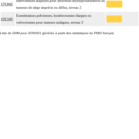
Interventions majeures pour affections myéloprolifératives ou
17C042
tumeurs de siège imprécis ou diffus, niveau 2
Exentérations pelviennes, hystérectomies élargies ou
13C143
vulvectomies pour tumeurs malignes, niveau 3
Liste de GHM pour JCPA001 générée à partir des statistiques du PMSI français