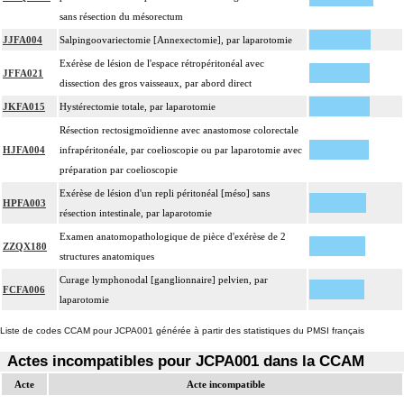
sans résection du mésorectum
JJFA004
Salpingoovariectomie [Annexectomie], par laparotomie
Exérèse de lésion de l'espace rétropéritonéal avec
JFFA021
dissection des gros vaisseaux, par abord direct
JKFA015
Hystérectomie totale, par laparotomie
Résection rectosigmoïdienne avec anastomose colorectale
HJFA004
infrapéritonéale, par coelioscopie ou par laparotomie avec
préparation par coelioscopie
Exérèse de lésion d'un repli péritonéal [méso] sans
HPFA003
résection intestinale, par laparotomie
Examen anatomopathologique de pièce d'exérèse de 2
ZZQX180
structures anatomiques
Curage lymphonodal [ganglionnaire] pelvien, par
FCFA006
laparotomie
Liste de codes CCAM pour JCPA001 générée à partir des statistiques du PMSI français
Actes incompatibles pour JCPA001 dans la CCAM
Acte
Acte incompatible