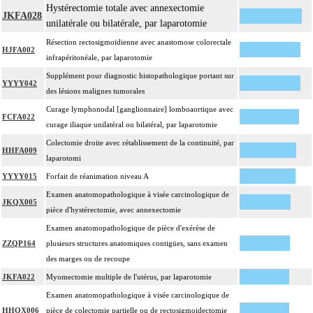
Hystérectomie totale avec annexectomie
JKFA028
unilatérale ou bilatérale, par laparotomie
Résection rectosigmoïdienne avec anastomose colorectale
HJFA002
infrapéritonéale, par laparotomie
Supplément pour diagnostic histopathologique portant sur
YYYY042
des lésions malignes tumorales
Curage lymphonodal [ganglionnaire] lomboaortique avec
FCFA022
curage iliaque unilatéral ou bilatéral, par laparotomie
Colectomie droite avec rétablissement de la continuité, par
HHFA009
laparotomi
YYYY015
Forfait de réanimation niveau A
Examen anatomopathologique à visée carcinologique de
JKQX005
pièce d'hystérectomie, avec annexectomie
Examen anatomopathologique de pièce d'exérèse de
ZZQP164
plusieurs structures anatomiques contigües, sans examen
des marges ou de recoupe
JKFA022
Myomectomie multiple de l'utérus, par laparotomie
Examen anatomopathologique à visée carcinologique de
HHQX006
pièce de colectomie partielle ou de rectosigmoidectomie