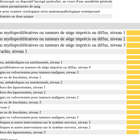
ibroscopie ou dispositif laryngé particulier, au cours d'une anesthésie générale
ation peropératoire de sang
re pour examen cytologique et/ou anatomopathologique extemporané
ératoire en dose unique
ns myéloprolifératives ou tumeurs de siège imprécis ou diffus, niveau 1
ns myéloprolifératives ou tumeurs de siège imprécis ou diffus, niveau 2
ns myéloprolifératives ou tumeurs de siège imprécis ou diffus, niveau 3
rachis, niveau 1
ens, métaboliques ou nutritionnels, niveau 1
prolifératives ou tumeurs de siège imprécis ou diffus, niveau 4
argies ou vulvectomies pour tumeurs malignes, niveau 3
es ou de leucémies, niveau 1
ens, métaboliques ou nutritionnels, niveau 2
dehors des laparotomies, niveau 1
dehors des laparotomies, niveau 2
argies ou vulvectomies pour tumeurs malignes, niveau 2
es ou de leucémies, niveau 3
niveau 2
es ou de leucémies, niveau 2
argies ou vulvectomies pour tumeurs malignes, niveau 1
ériques et autres interventions sur le système nerveux, niveau 3
ériques et autres interventions sur le système nerveux, niveau 2
dehors des laparotomies, niveau 3
 PMSI français