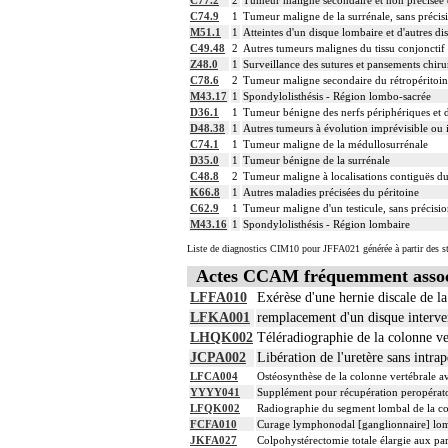
C74.9
1
Tumeur maligne de la surrénale, sans précis
M51.1
1
Atteintes d'un disque lombaire et d'autres d
C49.48
2
Autres tumeurs malignes du tissu conjonctif 
Z48.0
1
Surveillance des sutures et pansements chir
C78.6
2
Tumeur maligne secondaire du rétropéritoine
M43.17
1
Spondylolisthésis - Région lombo-sacrée
D36.1
1
Tumeur bénigne des nerfs périphériques et
D48.38
1
Autres tumeurs à évolution imprévisible ou 
C74.1
1
Tumeur maligne de la médullosurrénale
D35.0
1
Tumeur bénigne de la surrénale
C48.8
2
Tumeur maligne à localisations contiguës du 
K66.8
1
Autres maladies précisées du péritoine
C62.9
1
Tumeur maligne d'un testicule, sans précisi
M43.16
1
Spondylolisthésis - Région lombaire
Liste de diagnostics CIM10 pour JFFA021 générée à partir des s
Actes CCAM fréquemment assoc
LFFA010
Exérèse d'une hernie discale de l
LFKA001
remplacement d'un disque interve
LHQK002
Téléradiographie de la colonne ver
JCPA002
Libération de l'uretère sans intrap
LFCA004
Ostéosynthèse de la colonne vertébrale a
YYYY041
Supplément pour récupération peropérato
LFQK002
Radiographie du segment lombal de la col
FCFA010
Curage lymphonodal [ganglionnaire] lom
JKFA027
Colpohystérectomie totale élargie aux pa