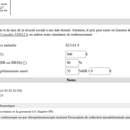
s noms
ci
) !
rez les
te et du taux de la sécurité sociale à une date donnée. Attention, le prix peut varier en fonction 
.
Consulter AMELI.fr
ou utiliser notre simulateur de remboursement :
ce maladie
623.61 €
1)
€
e (BR ou BRSS)
(?)
%
plémentaire santé
%BR+
€
Notes
 (cf 05.02.02.04)
02)
mboaortique
ocréation et la grossesse (cf chapitre 09)
 coelioscopie ou par rétropéritonéoscopie incluent l'évacuation de collection intraabdominale associ
 abord direct incluent l'évacuation de collection intraabdominale associée, la toilette péritonéale e