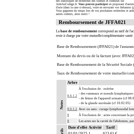
des statistiques de recherches des codeurs et codeuses sur
AideAuCodage.fr.
Vous pouvez participer
en proposant d'autre
d'acte (dans la case ci-dessus), voire en envoyant vos thésaurus (
i
Vous gagnerez du temps lors de vos prochaines recherches et aide
autres codeurs, alors merci !
Remboursement de JFFA021
La
base de remboursement
correspond au tarif de l'ac
reste à charge par votre mutuelle/complémentaire santé
Base de Remboursement (JFFA021) de l'assuran
Montant du devis ou de la facture (avec JFFA02
Base de Remboursement de la Sécurité Social
Taux de Remboursement de votre mutuelle/com
Arbre
À l'exclusion de : exérèse
- des vaisseaux et noeuds lymphatiques
8.6.1.2
- de lésion de l'appareil urinaire (cf 08.
Notes
- de la glande surrénale (cf 10.02.05)
8.6.1.2
Avec ou sans : curage lymphonodal lo
8
À l'exclusion de : actes concernant la pr
8
Les actes sur la cavité de l'abdomen, par
8
Date d'effet
Les actes sur la cavité de l'abdomen, par
Activité
Tarif
Tarifs
01/01/2025
1
623,61 €