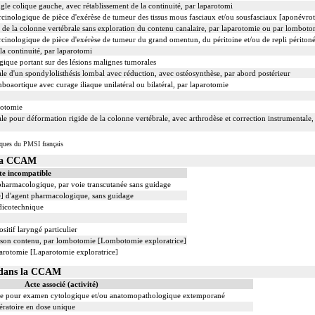
gle colique gauche, avec rétablissement de la continuité, par laparotomi
inologique de pièce d'exérèse de tumeur des tissus mous fasciaux et/ou sousfasciaux [aponévrot
e de la colonne vertébrale sans exploration du contenu canalaire, par laparotomie ou par lomboto
inologique de pièce d'exérèse de tumeur du grand omentun, du péritoine et/ou de repli périton
la continuité, par laparotomi
ique portant sur des lésions malignes tumorales
ale d'un spondylolisthésis lombal avec réduction, avec ostéosynthèse, par abord postérieur
aortique avec curage iliaque unilatéral ou bilatéral, par laparotomie
rotomie
le pour déformation rigide de la colonne vertébrale, avec arthrodèse et correction instrumentale, 
iques du PMSI français
 la CCAM
te incompatible
 pharmacologique, par voie transcutanée sans guidage
le] d'agent pharmacologique, sans guidage
dicotechnique
sitif laryngé particulier
de son contenu, par lombotomie [Lombotomie exploratrice]
parotomie [Laparotomie exploratrice]
1 dans la CCAM
Acte associé (activité)
re pour examen cytologique et/ou anatomopathologique extemporané
ératoire en dose unique