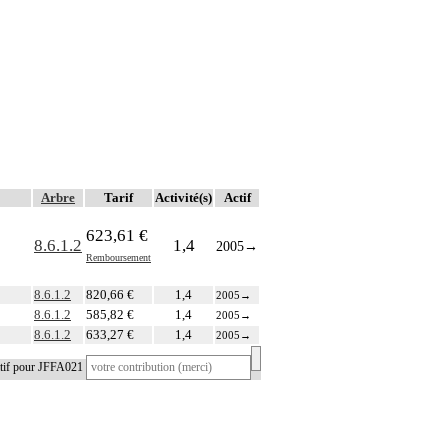
Arbre
Tarif
Activité(s)
Actif
623,61 €
8.6.1.2
1,4
2005
→
Remboursement
8.6.1.2
820,66 €
1,4
2005
→
8.6.1.2
585,82 €
1,4
2005
→
8.6.1.2
633,27 €
1,4
2005
→
atif pour JFFA021