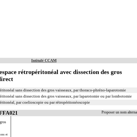
Intitulé CCAM
'espace rétropéritonéal avec dissection des gros
irect
péritonéal sans dissection des gros vaisseaux, par thoraco-phréno-laparotomie
péritonéal sans dissection des gros vaisseaux, par laparotomie ou par lombotomie
péritonéal, par coelioscopie ou par rétropéritonéoscopie
JFFA021
Proposer un nom altern
 gros
ions et