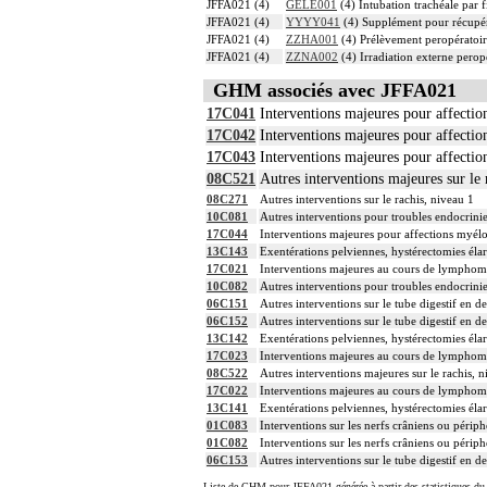
JFFA021 (4)
GELE001
(4) Intubation trachéale par f
JFFA021 (4)
YYYY041
(4) Supplément pour récupér
JFFA021 (4)
ZZHA001
(4) Prélèvement peropératoi
JFFA021 (4)
ZZNA002
(4) Irradiation externe perop
GHM associés avec JFFA021
17C041
Interventions majeures pour affectio
17C042
Interventions majeures pour affectio
17C043
Interventions majeures pour affectio
08C521
Autres interventions majeures sur le 
08C271
Autres interventions sur le rachis, niveau 1
10C081
Autres interventions pour troubles endocrini
17C044
Interventions majeures pour affections myélo
13C143
Exentérations pelviennes, hystérectomies él
17C021
Interventions majeures au cours de lymphom
10C082
Autres interventions pour troubles endocrini
06C151
Autres interventions sur le tube digestif en 
06C152
Autres interventions sur le tube digestif en 
13C142
Exentérations pelviennes, hystérectomies él
17C023
Interventions majeures au cours de lymphom
08C522
Autres interventions majeures sur le rachis, 
17C022
Interventions majeures au cours de lymphom
13C141
Exentérations pelviennes, hystérectomies él
01C083
Interventions sur les nerfs crâniens ou périph
01C082
Interventions sur les nerfs crâniens ou périph
06C153
Autres interventions sur le tube digestif en 
Liste de GHM pour JFFA021 générée à partir des statistiques du