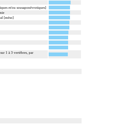
iques et/ou sousaponévrotiques]
mie
éal [méso]
sur 1 à 3 vertèbres, par