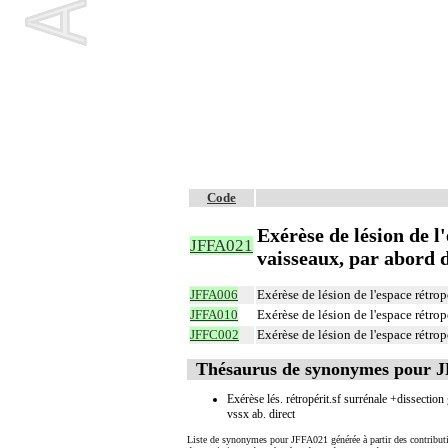
Code
Exérèse de lésion de l
JFFA021
vaisseaux, par abord d
JFFA006
Exérèse de lésion de l'espace rétro
JFFA010
Exérèse de lésion de l'espace rétro
JFFC002
Exérèse de lésion de l'espace rétro
Thésaurus de synonymes pour 
Exérèse lés. rétropérit.sf surrénale +dissection
vssx ab. direct
Liste de synonymes pour JFFA021 générée à partir des contribut