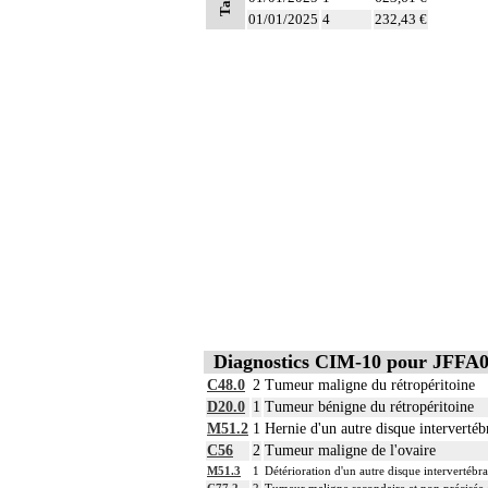
01/01/2025
4
232,43 €
Diagnostics CIM-10 pour JFFA
C48.0
2
Tumeur maligne du rétropéritoine
D20.0
1
Tumeur bénigne du rétropéritoine
M51.2
1
Hernie d'un autre disque intervertéb
C56
2
Tumeur maligne de l'ovaire
M51.3
1
Détérioration d'un autre disque intervertébra
C77.2
2
Tumeur maligne secondaire et non précisée