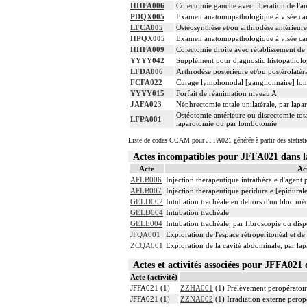
HHFA006
Colectomie gauche avec libération de l'an
PDQX005
Examen anatomopathologique à visée carc
LFCA005
Ostéosynthèse et/ou arthrodèse antérieur
HPQX005
Examen anatomopathologique à visée carc
HHFA009
Colectomie droite avec rétablissement de 
YYYY042
Supplément pour diagnostic histopatholog
LFDA006
Arthrodèse postérieure et/ou postérolatér
FCFA022
Curage lymphonodal [ganglionnaire] lombo
YYYY015
Forfait de réanimation niveau A
JAFA023
Néphrectomie totale unilatérale, par lapa
Ostéotomie antérieure ou discectomie tota
LFPA001
laparotomie ou par lombotomie
Liste de codes CCAM pour JFFA021 générée à partir des statist
Actes incompatibles pour JFFA021 dans
Acte
Ac
AFLB006
Injection thérapeutique intrathécale d'agent
AFLB007
Injection thérapeutique péridurale [épidura
GELD002
Intubation trachéale en dehors d'un bloc mé
GELD004
Intubation trachéale
GELE004
Intubation trachéale, par fibroscopie ou dispo
JFQA001
Exploration de l'espace rétropéritonéal et 
ZCQA001
Exploration de la cavité abdominale, par la
Actes et activités associées pour JFFA02
Acte (activité)
JFFA021 (1)
ZZHA001
(1) Prélèvement peropératoi
JFFA021 (1)
ZZNA002
(1) Irradiation externe perop