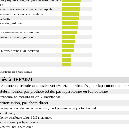
ion
isques intervertébraux avec radiculopathie
et autres tissus mous de l'abdomen
urgicaux
 et du péritoine
 du système nerveux autonome
inconnue du rétropéritoine
rétropéritoine et du péritoine
on
tatistiques du PMSI français
iés à JFFA021
a colonne vertébrale avec ostéosynthèse et/ou arthrodèse, par laparotomie ou p
rtébral lombal par prothèse totale, par laparotomie ou lombotomie
tébrale en totalité selon 2 incidences
éritonisation, par abord direct
vec exploration du contenu canalaire, par laparotomie ou par lombotomie
ire de sang
onne vertébrale selon 1 à 3 incidences
boaortique, par laparotomie
ramètres, par laparotomie