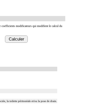
de coefficients modificateurs qui modifient le calcul du
Calculer
ée, la toilette péritonéale et/ou la pose de drain.
t/ou la pose de drain.