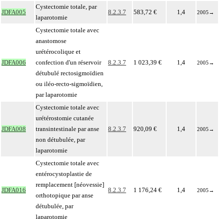
Cystectomie totale, par
JDFA005
8.2.3.7
583,72 €
1,4
2005
→
laparotomie
Cystectomie totale avec
anastomose
urétérocolique et
JDFA006
confection d'un réservoir
8.2.3.7
1 023,39 €
1,4
2005
→
détubulé rectosigmoïdien
ou iléo-recto-sigmoïdien,
par laparotomie
Cystectomie totale avec
urétérostomie cutanée
JDFA008
transintestinale par anse
8.2.3.7
920,09 €
1,4
2005
→
non détubulée, par
laparotomie
Cystectomie totale avec
entérocystoplastie de
remplacement [néovessie]
JDFA016
8.2.3.7
1 176,24 €
1,4
2005
→
orthotopique par anse
détubulée, par
laparotomie