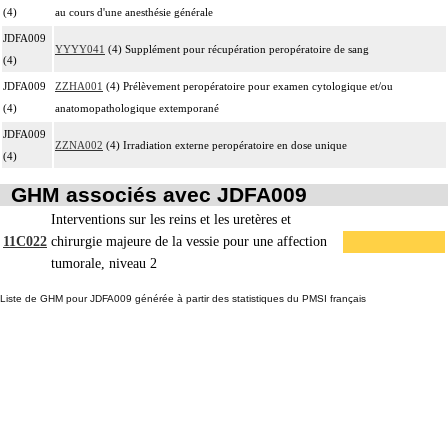
(4)
au cours d'une anesthésie générale
JDFA009
YYYY041
(4) Supplément pour récupération peropératoire de sang
(4)
JDFA009
ZZHA001
(4) Prélèvement peropératoire pour examen cytologique et/ou
(4)
anatomopathologique extemporané
JDFA009
ZZNA002
(4) Irradiation externe peropératoire en dose unique
(4)
GHM associés avec JDFA009
Interventions sur les reins et les uretères et
11C022
chirurgie majeure de la vessie pour une affection
tumorale, niveau 2
Liste de GHM pour JDFA009 générée à partir des statistiques du PMSI français