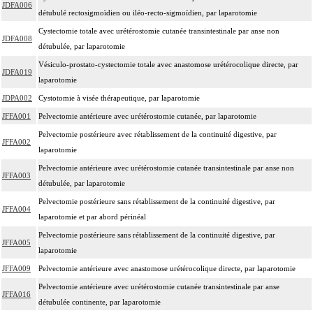
JDFA006
détubulé rectosigmoïdien ou iléo-recto-sigmoïdien, par laparotomie
Cystectomie totale avec urétérostomie cutanée transintestinale par anse non
JDFA008
détubulée, par laparotomie
Vésiculo-prostato-cystectomie totale avec anastomose urétérocolique directe, par
JDFA019
laparotomie
JDPA002
Cystotomie à visée thérapeutique, par laparotomie
JFFA001
Pelvectomie antérieure avec urétérostomie cutanée, par laparotomie
Pelvectomie postérieure avec rétablissement de la continuité digestive, par
JFFA002
laparotomie
Pelvectomie antérieure avec urétérostomie cutanée transintestinale par anse non
JFFA003
détubulée, par laparotomie
Pelvectomie postérieure sans rétablissement de la continuité digestive, par
JFFA004
laparotomie et par abord périnéal
Pelvectomie postérieure sans rétablissement de la continuité digestive, par
JFFA005
laparotomie
JFFA009
Pelvectomie antérieure avec anastomose urétérocolique directe, par laparotomie
Pelvectomie antérieure avec urétérostomie cutanée transintestinale par anse
JFFA016
détubulée continente, par laparotomie