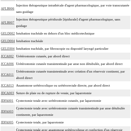
Injection thérapeutique intrathécale d'agent pharmacologique, par voie transcutanée
AFLB006
sans guidage
Injection thérapeutique péridurale [épidurale] d'agent pharmacologique, sans
AFLB007
guidage
GELD002
Intubation trachéale en dehors d'un bloc médicotechnique
GELD004
Intubation trachéale
GELE004
Intubation trachéale, par fibroscopie ou dispositif laryngé particulier
JCCA002
Urétérostomie cutanée, par abord direct
JCCA006
Urétérostomie cutanée transintestinale par anse non détubulée, par abord direct
Urétérostomie cutanée transintestinale avec création d'un réservoir continent, par
JCCA011
abord direct
JCCA013
Anastomose urétérocolique ou urétérorectale directe, par abord direct
JDCA003
Suture de plaie ou de rupture de vessie, par laparotomie
JDFA001
Cystectomie totale avec urétérostomie cutanée, par laparotomie
Cystectomie totale avec urétérostomie cutanée transintestinale par anse détubulée
JDFA003
continente, par laparotomie
JDFA005
Cystectomie totale, par laparotomie
Cystectomie totale avec anastomose urétérocolique et confection d'un réservoir