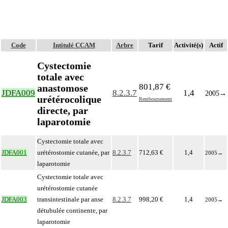
Code
Intitulé CCAM
Arbre
Tarif
Activité(s)
Actif
Cystectomie
totale avec
801,87 €
anastomose
JDFA009
8.2.3.7
1,4
2005
→
urétérocolique
Remboursement
directe, par
laparotomie
Cystectomie totale avec
JDFA001
urétérostomie cutanée, par
8.2.3.7
712,63 €
1,4
2005
→
laparotomie
Cystectomie totale avec
urétérostomie cutanée
JDFA003
transintestinale par anse
8.2.3.7
998,20 €
1,4
2005
→
détubulée continente, par
laparotomie