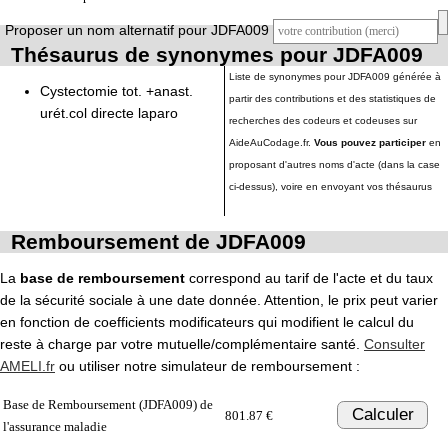
Proposer un nom alternatif pour JDFA009
Thésaurus de synonymes pour JDFA009
Liste de synonymes pour JDFA009 générée à
Cystectomie tot. +anast.
partir des contributions et des statistiques de
urét.col directe laparo
recherches des codeurs et codeuses sur
AideAuCodage.fr.
Vous pouvez participer
en
proposant d'autres noms d'acte (dans la case
ci-dessus), voire en envoyant vos thésaurus
Remboursement de JDFA009
La
base de remboursement
correspond au tarif de l'acte et du taux
de la sécurité sociale à une date donnée. Attention, le prix peut varier
en fonction de coefficients modificateurs qui modifient le calcul du
reste à charge par votre mutuelle/complémentaire santé.
Consulter
AMELI.fr
ou utiliser notre simulateur de remboursement :
Base de Remboursement (JDFA009) de
Calculer
801.87 €
l'assurance maladie