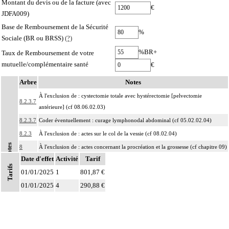
Montant du devis ou de la facture (avec
€
JDFA009)
Base de Remboursement de la Sécurité
%
Sociale (BR ou BRSS)
(?)
%BR+
Taux de Remboursement de votre
mutuelle/complémentaire santé
€
Arbre
Notes
À l'exclusion de : cystectomie totale avec hystérectomie [pelvectomie
8.2.3.7
antérieure] (cf 08.06.02.03)
8.2.3.7
Coder éventuellement : curage lymphonodal abdominal (cf 05.02.02.04)
8.2.3
À l'exclusion de : actes sur le col de la vessie (cf 08.02.04)
Notes
8
À l'exclusion de : actes concernant la procréation et la grossesse (cf chapitre 09)
Date d'effet
Activité
Tarif
Les actes sur la cavité de l'abdomen, par coelioscopie ou par
Tarifs
8
01/01/2025
rétropéritonéoscopie incluent l'évacuation de collection intraabdominale
1
801,87 €
associée, la toilette péritonéale et/ou la pose de drain.
01/01/2025
4
290,88 €
Les actes sur la cavité de l'abdomen, par abord direct incluent l'évacuation de
8
collection intraabdominale associée, la toilette péritonéale et/ou la pose de
drain.