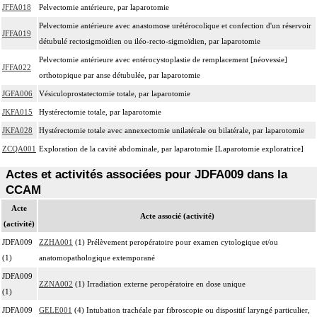
JFFA018
Pelvectomie antérieure, par laparotomie
Pelvectomie antérieure avec anastomose urétérocolique et confection d'un réservoir
JFFA019
détubulé rectosigmoïdien ou iléo-recto-sigmoïdien, par laparotomie
Pelvectomie antérieure avec entérocystoplastie de remplacement [néovessie]
JFFA022
orthotopique par anse détubulée, par laparotomie
JGFA006
Vésiculoprostatectomie totale, par laparotomie
JKFA015
Hystérectomie totale, par laparotomie
JKFA028
Hystérectomie totale avec annexectomie unilatérale ou bilatérale, par laparotomie
ZCQA001
Exploration de la cavité abdominale, par laparotomie [Laparotomie exploratrice]
Actes et activités associées pour JDFA009 dans la
CCAM
Acte
Acte associé (activité)
(activité)
JDFA009
ZZHA001
(1) Prélèvement peropératoire pour examen cytologique et/ou
(1)
anatomopathologique extemporané
JDFA009
ZZNA002
(1) Irradiation externe peropératoire en dose unique
(1)
JDFA009
GELE001
(4) Intubation trachéale par fibroscopie ou dispositif laryngé particulier,