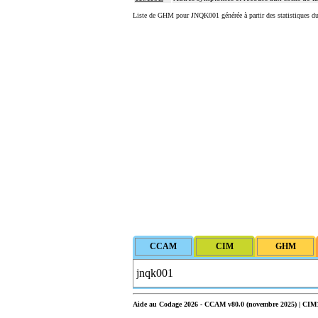
Liste de GHM pour JNQK001 générée à partir des statistiques d
Aide au Codage 2026 - CCAM v80.0 (novembre 2025) | CIM10