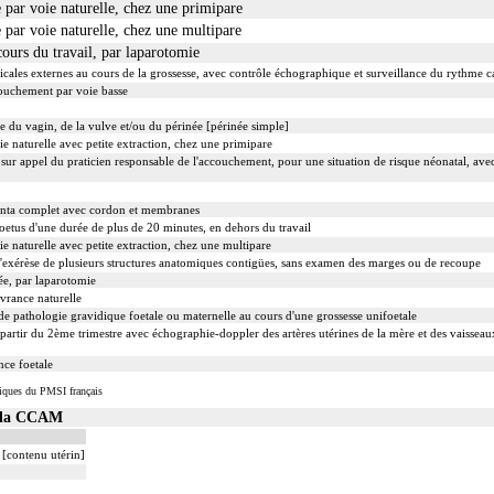
par voie naturelle, chez une primipare
par voie naturelle, chez une multipare
ours du travail, par laparotomie
cales externes au cours de la grossesse, avec contrôle échographique et surveillance du rythme c
couchement par voie basse
e du vagin, de la vulve et/ou du périnée [périnée simple]
 naturelle avec petite extraction, chez une primipare
, sur appel du praticien responsable de l'accouchement, pour une situation de risque néonatal, av
nta complet avec cordon et membranes
etus d'une durée de plus de 20 minutes, en dehors du travail
 naturelle avec petite extraction, chez une multipare
xérèse de plusieurs structures anatomiques contigües, sans examen des marges ou de recoupe
e, par laparotomie
ivrance naturelle
e pathologie gravidique foetale ou maternelle au cours d'une grossesse unifoetale
partir du 2ème trimestre avec échographie-doppler des artères utérines de la mère et des vaissea
nce foetale
iques du PMSI français
s la CCAM
 [contenu utérin]