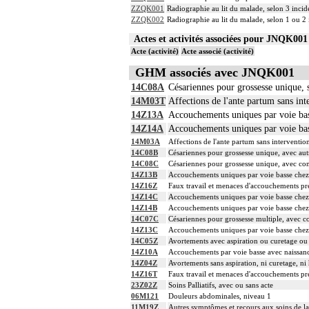
ZZQK001
Radiographie au lit du malade, selon 3 incid
ZZQK002
Radiographie au lit du malade, selon 1 ou 2
Actes et activités associées pour JNQK0
Acte (activité)
Acte associé (activité)
GHM associés avec JNQK001
14C08A
Césariennes pour grossesse unique, s
14M03T
Affections de l'ante partum sans int
14Z13A
Accouchements uniques par voie bass
14Z14A
Accouchements uniques par voie bass
14M03A
Affections de l'ante partum sans intervention
14C08B
Césariennes pour grossesse unique, avec aut
14C08C
Césariennes pour grossesse unique, avec co
14Z13B
Accouchements uniques par voie basse chez 
14Z16Z
Faux travail et menaces d'accouchements p
14Z14C
Accouchements uniques par voie basse chez
14Z14B
Accouchements uniques par voie basse chez 
14C07C
Césariennes pour grossesse multiple, avec c
14Z13C
Accouchements uniques par voie basse chez
14C05Z
Avortements avec aspiration ou curetage ou
14Z10A
Accouchements par voie basse avec naissance
14Z04Z
Avortements sans aspiration, ni curetage, ni
14Z16T
Faux travail et menaces d'accouchements pré
23Z02Z
Soins Palliatifs, avec ou sans acte
06M121
Douleurs abdominales, niveau 1
11M19Z
Autres symptômes et recours aux soins de 