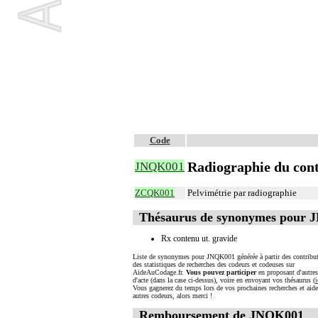
Code
Radiographie du cont
JNQK001
ZCQK001
Pelvimétrie par radiographie
Thésaurus de synonymes pour
Rx contenu ut. gravide
Liste de synonymes pour JNQK001 générée à partir des contribut
des statistiques de recherches des codeurs et codeuses sur
AideAuCodage.fr.
Vous pouvez participer
en proposant d'autre
d'acte (dans la case ci-dessus), voire en envoyant vos thésaurus (
i
Vous gagnerez du temps lors de vos prochaines recherches et aide
autres codeurs, alors merci !
Remboursement de JNQK001