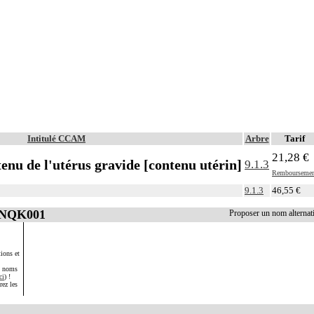
Intitulé CCAM
Arbre
Tarif
21,28 €
enu de l'utérus gravide [contenu utérin]
9.1.3
Remboursemen
9.1.3
46,55 €
 JNQK001
Proposer un nom alterna
ions et
s noms
ci
) !
rez les