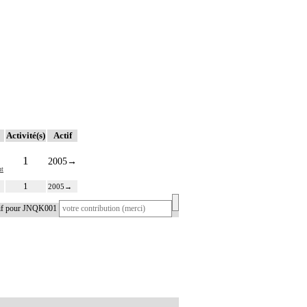
Activité(s)
Actif
1
2005
→
t
1
2005
→
tif pour JNQK001