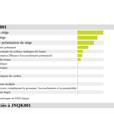
001
 siège
iège
 présentation du siège
ent prématuré
nomalie du rythme cardiaque du foetus
gestation [Menace d'accouchement prématuré]
 du foetus
oblique
cision
e
olapsus du cordon
esse multiple
veux compliquant la grossesse, l'accouchement et la puerpéralité
ème degré
tatistiques du PMSI français
ciés à JNQK001