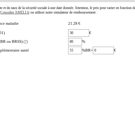
te et du taux de la sécurité sociale à une date donnée. Attention, le prix peut varier en fonction 
.
Consulter AMELI.fr
ou utiliser notre simulateur de remboursement :
nce maladie
21.28 €
01)
€
e (BR ou BRSS)
(?)
%
plémentaire santé
%BR+
€