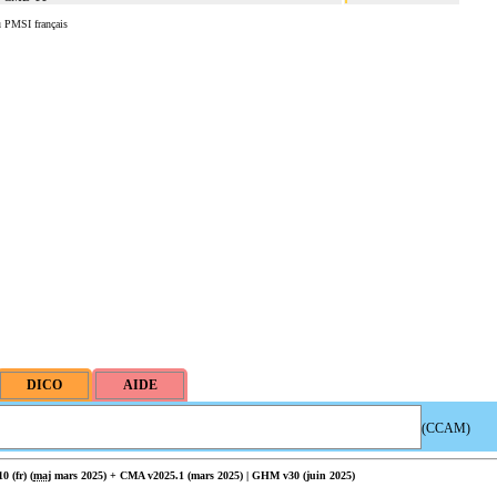
u PMSI français
(CCAM)
 (fr) (
maj
mars 2025) + CMA v2025.1 (mars 2025) | GHM v30 (juin 2025)