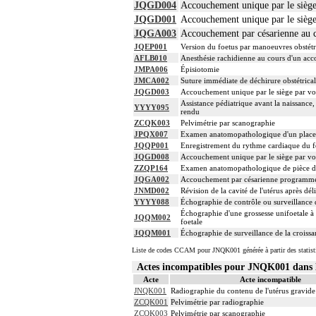
JQGD004
Accouchement unique par le siège 
JQGD001
Accouchement unique par le siège 
JQGA003
Accouchement par césarienne au c
JQEP001
Version du foetus par manoeuvres obstétri
AFLB010
Anesthésie rachidienne au cours d'un ac
JMPA006
Épisiotomie
JMCA002
Suture immédiate de déchirure obstétrical
JQGD003
Accouchement unique par le siège par voie
Assistance pédiatrique avant la naissance
YYYY095
rendu
ZCQK003
Pelvimétrie par scanographie
JPQX007
Examen anatomopathologique d'un place
JQQP001
Enregistrement du rythme cardiaque du fo
JQGD008
Accouchement unique par le siège par voie
ZZQP164
Examen anatomopathologique de pièce d'e
JQGA002
Accouchement par césarienne programmé
JNMD002
Révision de la cavité de l'utérus après dél
YYYY088
Échographie de contrôle ou surveillance d
Échographie d'une grossesse unifoetale à 
JQQM002
foetale
JQQM001
Échographie de surveillance de la croissa
Liste de codes CCAM pour JNQK001 générée à partir des statist
Actes incompatibles pour JNQK001 dan
Acte
Acte incompatible
JNQK001
Radiographie du contenu de l'utérus gravide
ZCQK001
Pelvimétrie par radiographie
ZCQK003
Pelvimétrie par scanographie