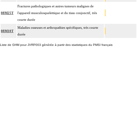
Fractures pathologiques et autres tumeurs malignes de
08M25T
l'appareil musculosquelettique et du tissu conjonctif, très
courte durée
Maladies osseuses et arthropathies spécifiques, très courte
08M10T
durée
Liste de GHM pour JVRP003 générée à partir des statistiques du PMSI français