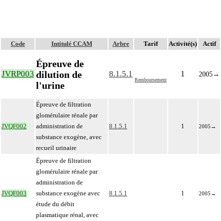
Code
Intitulé CCAM
Arbre
Tarif
Activité(s)
Actif
Épreuve de
dilution de
JVRP003
8.1.5.1
1
2005
→
Remboursement
l'urine
Épreuve de filtration
glomérulaire rénale par
JVQF002
administration de
8.1.5.1
1
2005
→
substance exogène, avec
recueil urinaire
Épreuve de filtration
glomérulaire rénale par
administration de
JVQF003
substance exogène avec
8.1.5.1
1
2005
→
étude du débit
plasmatique rénal, avec