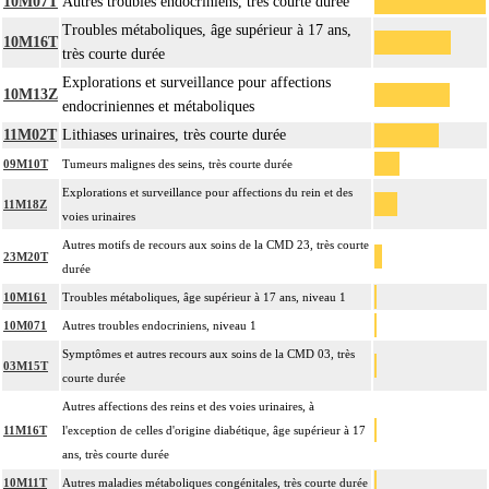
10M07T
Autres troubles endocriniens, très courte durée
Troubles métaboliques, âge supérieur à 17 ans,
10M16T
très courte durée
Explorations et surveillance pour affections
10M13Z
endocriniennes et métaboliques
11M02T
Lithiases urinaires, très courte durée
09M10T
Tumeurs malignes des seins, très courte durée
Explorations et surveillance pour affections du rein et des
11M18Z
voies urinaires
Autres motifs de recours aux soins de la CMD 23, très courte
23M20T
durée
10M161
Troubles métaboliques, âge supérieur à 17 ans, niveau 1
10M071
Autres troubles endocriniens, niveau 1
Symptômes et autres recours aux soins de la CMD 03, très
03M15T
courte durée
Autres affections des reins et des voies urinaires, à
11M16T
l'exception de celles d'origine diabétique, âge supérieur à 17
ans, très courte durée
10M11T
Autres maladies métaboliques congénitales, très courte durée