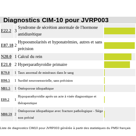
Diagnostics CIM-10 pour JVRP003
Syndrome de sécrétion anormale de l'hormone
E22.2
3
antidiurétique
Hypoosmolarités et hyponatrémies, autres et sans
E87.18
2
précision
N20.0
1
Calcul du rein
E21.0
2
Hyperparathyroïdie primaire
R79.0
1
Taux anormal de minéraux dans le sang
H90.5
1
Surdité neurosensorielle, sans précision
M81.5
1
Ostéoporose idiopathique
Hypoparathyroïdie après un acte à visée diagnostique et
E89.2
1
thérapeutique
Ostéoporose idiopathique avec fracture pathologique - Siège
M80.59
2
non précisé
Liste de diagnostics CIM10 pour JVRP003 générée à partir des statistiques du PMSI français