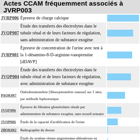
Actes CCAM fréquemment associés à
JVRP003
JVRP006
Épreuve de charge calcique
Étude des transferts des électrolytes dans le
JVQP007
tubule rénal et de leurs facteurs de régulation,
sans administration de substance exogène
Épreuve de concentration de l'urine avec test à
JVRP001
la 1-désamino-8-D-arginine-vasopressine
[dDAVP]
Étude des transferts des électrolytes dans le
JVQP004
tubule rénal et de leurs facteurs de régulation,
avec administration de substance exogène
Ostéodensitométrie [Absorptiométrie osseuse] sur 2 sites,
PAQK007
par méthode biphotonique
Épreuve de filtration glomérulaire rénale par
JVQF006
administration de substance exogène, sans recueil urinaire
JVQP006
Étude de la capacité d'acidification de l'urine
ZBQK002
Radiographie du thorax
Étude du système rénine-angiotensine-aldostérone en