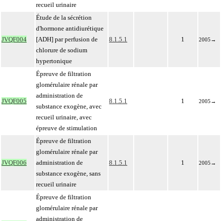
recueil urinaire
Étude de la sécrétion
d'hormone antidiurétique
JVQF004
[ADH] par perfusion de
8.1.5.1
1
2005
→
chlorure de sodium
hypertonique
Épreuve de filtration
glomérulaire rénale par
administration de
JVQF005
8.1.5.1
1
2005
→
substance exogène, avec
recueil urinaire, avec
épreuve de stimulation
Épreuve de filtration
glomérulaire rénale par
JVQF006
administration de
8.1.5.1
1
2005
→
substance exogène, sans
recueil urinaire
Épreuve de filtration
glomérulaire rénale par
administration de