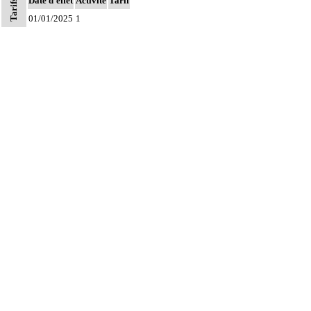
Date d'effet
Activité
Tarif
Tarifs
associée, la toilette péritonéale et/ou la pose de drain.
01/01/2025
1
Les actes sur la cavité de l'abdomen, par abord direct incluent l'évacuation de
8
collection intraabdominale associée, la toilette péritonéale et/ou la pose de
drain.