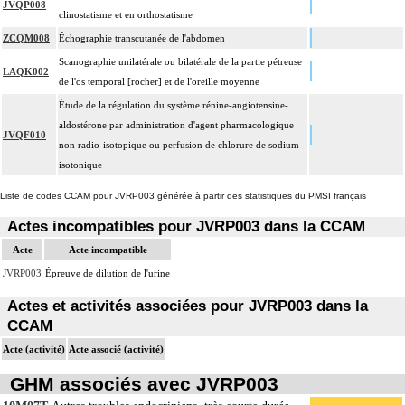
JVQP008
clinostatisme et en orthostatisme
ZCQM008
Échographie transcutanée de l'abdomen
Scanographie unilatérale ou bilatérale de la partie pétreuse
LAQK002
de l'os temporal [rocher] et de l'oreille moyenne
Étude de la régulation du système rénine-angiotensine-
aldostérone par administration d'agent pharmacologique
JVQF010
non radio-isotopique ou perfusion de chlorure de sodium
isotonique
Liste de codes CCAM pour JVRP003 générée à partir des statistiques du PMSI français
Actes incompatibles pour JVRP003 dans la CCAM
Acte
Acte incompatible
JVRP003
Épreuve de dilution de l'urine
Actes et activités associées pour JVRP003 dans la
CCAM
Acte (activité)
Acte associé (activité)
GHM associés avec JVRP003