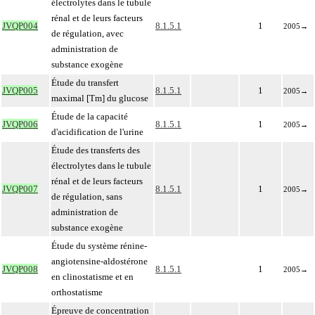
électrolytes dans le tubule
rénal et de leurs facteurs
JVQP004
8.1.5.1
1
2005
→
de régulation, avec
administration de
substance exogène
Étude du transfert
JVQP005
8.1.5.1
1
2005
→
maximal [Tm] du glucose
Étude de la capacité
JVQP006
8.1.5.1
1
2005
→
d'acidification de l'urine
Étude des transferts des
électrolytes dans le tubule
rénal et de leurs facteurs
JVQP007
8.1.5.1
1
2005
→
de régulation, sans
administration de
substance exogène
Étude du système rénine-
angiotensine-aldostérone
JVQP008
8.1.5.1
1
2005
→
en clinostatisme et en
orthostatisme
Épreuve de concentration