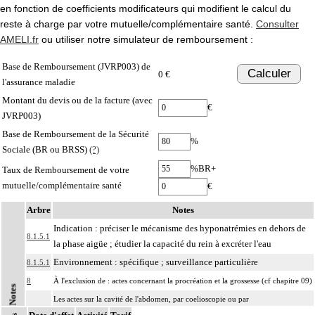
en fonction de coefficients modificateurs qui modifient le calcul du
reste à charge par votre mutuelle/complémentaire santé.
Consulter
AMELI.fr
ou utiliser notre simulateur de remboursement :
Base de Remboursement (JVRP003) de
Calculer
0 €
l'assurance maladie
Montant du devis ou de la facture (avec
€
JVRP003)
Base de Remboursement de la Sécurité
%
Sociale (BR ou BRSS)
(?)
%BR+
Taux de Remboursement de votre
mutuelle/complémentaire santé
€
Arbre
Notes
Indication : préciser le mécanisme des hyponatrémies en dehors de
8.1.5.1
la phase aigüe ; étudier la capacité du rein à excréter l'eau
Environnement : spécifique ; surveillance particulière
8.1.5.1
8
À l'exclusion de : actes concernant la procréation et la grossesse (cf chapitre 09)
Notes
Les actes sur la cavité de l'abdomen, par coelioscopie ou par
8
rétropéritonéoscopie incluent l'évacuation de collection intraabdominale