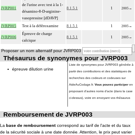
de l'urine avec test à la 1-
JVRP001
8.1.5.1
1
2005
→
désamino-8-D-arginine-
vasopressine [dDAVP]
JVRP005
Test à la déféroxamine
8.1.5.1
1
2005
→
Épreuve de charge
JVRP006
8.1.5.1
1
2005
→
calcique
Proposer un nom alternatif pour JVRP003
Thésaurus de synonymes pour JVRP003
Liste de synonymes pour JVRP003 générée à
épreuve dilution urine
partir des contributions et des statistiques de
recherches des codeurs et codeuses sur
AideAuCodage.fr.
Vous pouvez participer
en
proposant d'autres noms d'acte (dans la case
ci-dessus), voire en envoyant vos thésaurus
Remboursement de JVRP003
La
base de remboursement
correspond au tarif de l'acte et du taux
de la sécurité sociale à une date donnée. Attention, le prix peut varier