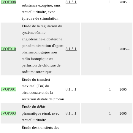
JVQF008
8.1.5.1
1
2005
→
substance exogène, sans
recueil urinaire, avec
épreuve de stimulation
Étude de la régulation du
système rénine-
angiotensine-aldostérone
par administration d'agent
JVQF010
8.1.5.1
1
2005
→
pharmacologique non
radio-isotopique ou
perfusion de chlorure de
sodium isotonique
Étude du transfert
maximal [Tm] du
JVQP001
8.1.5.1
1
2005
→
bicarbonate et de la
sécrétion distale de proton
Étude du débit
JVQP003
plasmatique rénal, avec
8.1.5.1
1
2005
→
recueil urinaire
Étude des transferts des