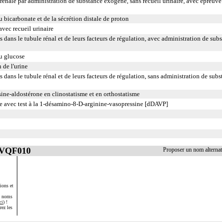
 rénale par administration de substance exogène, sans recueil urinaire, avec épreuve
 bicarbonate et de la sécrétion distale de proton
avec recueil urinaire
es dans le tubule rénal et de leurs facteurs de régulation, avec administration de sub
u glucose
 de l'urine
es dans le tubule rénal et de leurs facteurs de régulation, sans administration de sub
ine-aldostérone en clinostatisme et en orthostatisme
ne avec test à la 1-désamino-8-D-arginine-vasopressine [dDAVP]
JVQF010
Proposer un nom altern
ions et
s noms
ci
) !
rez les