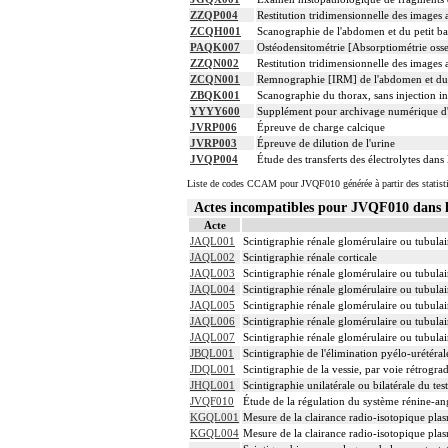
ZZQP004
Restitution tridimensionnelle des images
ZCQH001
Scanographie de l'abdomen et du petit bas
PAQK007
Ostéodensitométrie [Absorptiométrie osse
ZZQN002
Restitution tridimensionnelle des image
ZCQN001
Remnographie [IRM] de l'abdomen et du pet
ZBQK001
Scanographie du thorax, sans injection in
YYYY600
Supplément pour archivage numérique 
JVRP006
Épreuve de charge calcique
JVRP003
Épreuve de dilution de l'urine
JVQP004
Étude des transferts des électrolytes dans
Liste de codes CCAM pour JVQF010 générée à partir des statist
Actes incompatibles pour JVQF010 dan
Acte
JAQL001
Scintigraphie rénale glomérulaire ou tubul
JAQL002
Scintigraphie rénale corticale
JAQL003
Scintigraphie rénale glomérulaire ou tubul
JAQL004
Scintigraphie rénale glomérulaire ou tubulai
JAQL005
Scintigraphie rénale glomérulaire ou tubula
JAQL006
Scintigraphie rénale glomérulaire ou tubulai
JAQL007
Scintigraphie rénale glomérulaire ou tubula
JBQL001
Scintigraphie de l'élimination pyélo-urétéral
JDQL001
Scintigraphie de la vessie, par voie rétrogra
JHQL001
Scintigraphie unilatérale ou bilatérale du tes
JVQF010
Étude de la régulation du système rénine-an
KGQL001
Mesure de la clairance radio-isotopique plas
KGQL004
Mesure de la clairance radio-isotopique pla