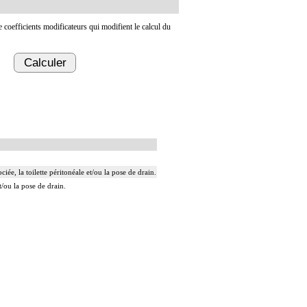
de coefficients modificateurs qui modifient le calcul du
Calculer
ée, la toilette péritonéale et/ou la pose de drain.
t/ou la pose de drain.