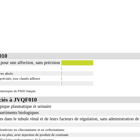
010
pour une affection, sans précision
vec abcès
écisés, non classés ailleurs
tatistiques du PMSI français
ciés à JVQF010
opique plasmatique et urinaire
artiments biologiques
tes dans le tubule rénal et de leurs facteurs de régulation, sans administration d
ostérone en clinostatisme et en orthostatisme
 ou plus, avec injection de produit de contraste
'exérèse endoscopique de la prostate