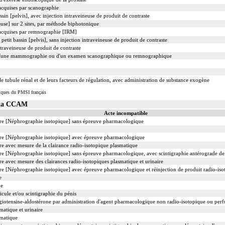
 acquises par scanographie
sin [pelvis], avec injection intraveineuse de produit de contraste
use] sur 2 sites, par méthode biphotonique
s acquises par remnographie [IRM]
it bassin [pelvis], sans injection intraveineuse de produit de contraste
traveineuse de produit de contraste
d'une mammographie ou d'un examen scanographique ou remnographique
 le tubule rénal et de leurs facteurs de régulation, avec administration de substance exogène
iques du PMSI français
s la CCAM
Acte incompatible
aire [Néphrographie isotopique] sans épreuve pharmacologique
aire [Néphrographie isotopique] avec épreuve pharmacologique
re avec mesure de la clairance radio-isotopique plasmatique
ire [Néphrographie isotopique] sans épreuve pharmacologique, avec scintigraphie antérograde de 
re avec mesure des clairances radio-isotopiques plasmatique et urinaire
ire [Néphrographie isotopique] avec épreuve pharmacologique et réinjection de produit radio-iso
e
de
ticule et/ou scintigraphie du pénis
giotensine-aldostérone par administration d'agent pharmacologique non radio-isotopique ou perf
matique et urinaire
smatique