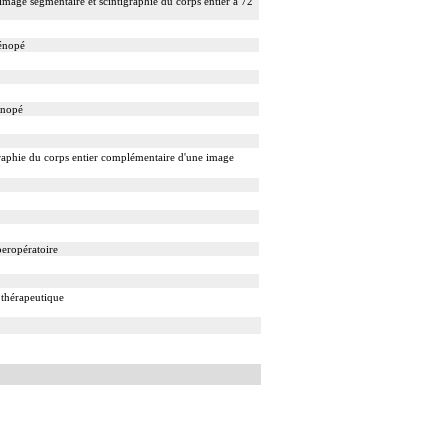
mage segmentaire et scintigraphie du corps entier à 72
ténopé
énopé
raphie du corps entier complémentaire d'une image
peropératoire
 thérapeutique