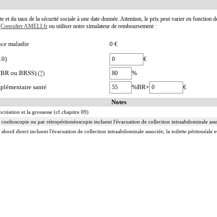
te et du taux de la sécurité sociale à une date donnée. Attention, le prix peut varier en fonction 
.
Consulter AMELI.fr
ou utiliser notre simulateur de remboursement :
nce maladie
0 €
10)
€
e (BR ou BRSS)
(?)
%
plémentaire santé
%BR+
€
Notes
ocréation et la grossesse (cf chapitre 09)
 coelioscopie ou par rétropéritonéoscopie incluent l'évacuation de collection intraabdominale associ
 abord direct incluent l'évacuation de collection intraabdominale associée, la toilette péritonéale e