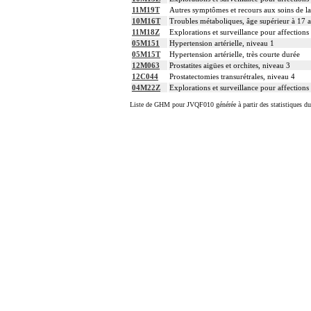
11M19T
Autres symptômes et recours aux soins de l
10M16T
Troubles métaboliques, âge supérieur à 17 a
11M18Z
Explorations et surveillance pour affections 
05M151
Hypertension artérielle, niveau 1
05M15T
Hypertension artérielle, très courte durée
12M063
Prostatites aigües et orchites, niveau 3
12C044
Prostatectomies transurétrales, niveau 4
04M22Z
Explorations et surveillance pour affections 
Liste de GHM pour JVQF010 générée à partir des statistiques d