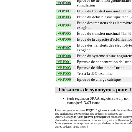
Épreuve de filtration glomérulaire
JVQF008
stimulation
JVQP001
Étude du transfert maximal [Tm] du
JVQP003
Étude du débit plasmatique rénal, 
Étude des transferts des électrolyt
JVQP004
exogène
JVQP005
Étude du transfert maximal [Tm] d
JVQP006
Étude de la capacité d'acidification
Étude des transferts des électrolyt
JVQP007
exogène
JVQP008
Étude du système rénine-angiotens
JVRP001
Épreuve de concentration de l'uri
JVRP003
Épreuve de dilution de l'urine
JVRP005
Test à la déféroxamine
JVRP006
Épreuve de charge calcique
Thésaurus de synonymes pour 
étude régulation SRAA angiotensine inj. non
isotop/perf. NaCl isoton.
Liste de synonymes pour JVQF010 générée à partir des contribut
des statistiques de recherches des codeurs et codeuses sur
AideAuCodage.fr.
Vous pouvez participer
en proposant d'autre
d'acte (dans la case ci-dessus), voire en envoyant vos thésaurus (
i
Vous gagnerez du temps lors de vos prochaines recherches et aide
autres codeurs, alors merci !