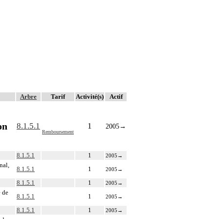
Arbre
Tarif
Activité(s)
Actif
on
8.1.5.1
1
2005
→
Remboursement
8.1.5.1
1
2005
→
nal,
8.1.5.1
1
2005
→
8.1.5.1
1
2005
→
e de
8.1.5.1
1
2005
→
8.1.5.1
1
2005
→