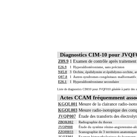
Diagnostics CIM-10 pour JVQF
Z09.9
1
Examen de contrôle après traitement 
E26.9
1
Hyperaldostéronisme, sans précision
N45.0
3
Orchite, épididymite et épididymo-orchite, a
Q87.8
1
Autres syndromes congénitaux malformatifs pr
E26.1
1
Hyperaldostéronisme secondaire
Liste de diagnostics CIM10 pour JVQF010 générée à partir des s
Actes CCAM fréquemment asso
KGQL001
Mesure de la clairance radio-isot
KGQL003
Mesure radio-isotopique des comp
JVQP007
Étude des transferts des électroly
ZBQK002
Radiographie du thorax
JVQP008
Étude du système rénine-angiotensine-ald
ZZQH033
Scanographie de 3 territoires anatomiques
JGQX001
Examen histopathologique de fragments d