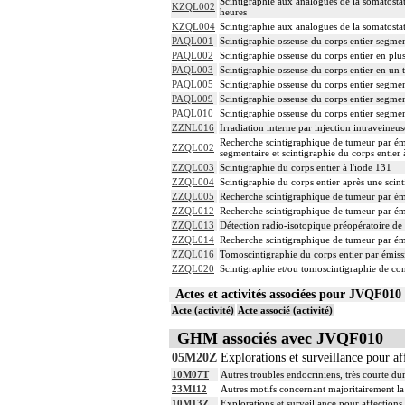
Scintigraphie aux analogues de la somatosta
KZQL002
heures
KZQL004
Scintigraphie aux analogues de la somatosta
PAQL001
Scintigraphie osseuse du corps entier segme
PAQL002
Scintigraphie osseuse du corps entier en plu
PAQL003
Scintigraphie osseuse du corps entier en un 
PAQL005
Scintigraphie osseuse du corps entier segme
PAQL009
Scintigraphie osseuse du corps entier segme
PAQL010
Scintigraphie osseuse du corps entier segme
ZZNL016
Irradiation interne par injection intraveine
Recherche scintigraphique de tumeur par ém
ZZQL002
segmentaire et scintigraphie du corps entier
ZZQL003
Scintigraphie du corps entier à l'iode 131
ZZQL004
Scintigraphie du corps entier après une scin
ZZQL005
Recherche scintigraphique de tumeur par é
ZZQL012
Recherche scintigraphique de tumeur par é
ZZQL013
Détection radio-isotopique préopératoire de 
ZZQL014
Recherche scintigraphique de tumeur par ém
ZZQL016
Tomoscintigraphie du corps entier par émiss
ZZQL020
Scintigraphie et/ou tomoscintigraphie de con
Actes et activités associées pour JVQF0
Acte (activité)
Acte associé (activité)
GHM associés avec JVQF010
05M20Z
Explorations et surveillance pour aff
10M07T
Autres troubles endocriniens, très courte du
23M112
Autres motifs concernant majoritairement la
10M13Z
Explorations et surveillance pour affection