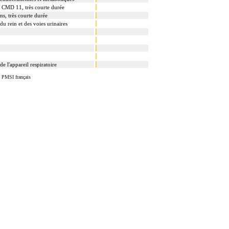
a CMD 11, très courte durée
ns, très courte durée
du rein et des voies urinaires
de l'appareil respiratoire
u PMSI français