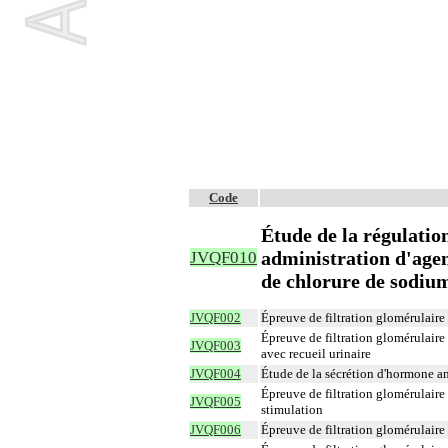
Code
Étude de la régulatio
administration d'age
JVQF010
de chlorure de sodiu
JVQF002
Épreuve de filtration glomérulaire
Épreuve de filtration glomérulaire
JVQF003
avec recueil urinaire
JVQF004
Étude de la sécrétion d'hormone a
Épreuve de filtration glomérulaire
JVQF005
stimulation
JVQF006
Épreuve de filtration glomérulaire