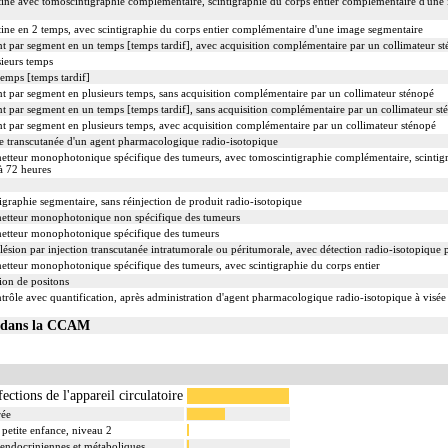
tine avec tomoscintigraphie complémentaire, scintigraphie du corps entier complémentaire d'une i
tine en 2 temps, avec scintigraphie du corps entier complémentaire d'une image segmentaire
nt par segment en un temps [temps tardif], avec acquisition complémentaire par un collimateur s
sieurs temps
temps [temps tardif]
nt par segment en plusieurs temps, sans acquisition complémentaire par un collimateur sténopé
nt par segment en un temps [temps tardif], sans acquisition complémentaire par un collimateur st
nt par segment en plusieurs temps, avec acquisition complémentaire par un collimateur sténopé
use transcutanée d'un agent pharmacologique radio-isotopique
etteur monophotonique spécifique des tumeurs, avec tomoscintigraphie complémentaire, scintig
 à 72 heures
tigraphie segmentaire, sans réinjection de produit radio-isotopique
metteur monophotonique non spécifique des tumeurs
metteur monophotonique spécifique des tumeurs
lésion par injection transcutanée intratumorale ou péritumorale, avec détection radio-isotopique 
etteur monophotonique spécifique des tumeurs, avec scintigraphie du corps entier
ion de positons
trôle avec quantification, après administration d'agent pharmacologique radio-isotopique à visée
10 dans la CCAM
ections de l'appareil circulatoire
rée
 petite enfance, niveau 2
s endocriniennes et métaboliques