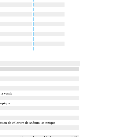
la vessie
topique
usion de chlorure de sodium isotonique