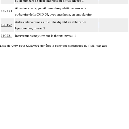
ou de tumeurs de siège imprécis ou diffus, niveau 1
Affections de l'appareil musculosquelettique sans acte
08K02J
opératoire de la CMD 08, avec anesthésie, en ambulatoire
Autres interventions sur le tube digestif en dehors des
06C152
laparotomies, niveau 2
04C021
Interventions majeures sur le thorax, niveau 1
Liste de GHM pour KCGA001 générée à partir des statistiques du PMSI français