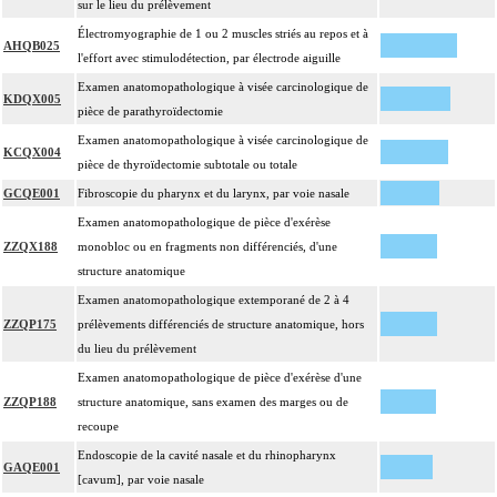
sur le lieu du prélèvement
Électromyographie de 1 ou 2 muscles striés au repos et à
AHQB025
l'effort avec stimulodétection, par électrode aiguille
Examen anatomopathologique à visée carcinologique de
KDQX005
pièce de parathyroïdectomie
Examen anatomopathologique à visée carcinologique de
KCQX004
pièce de thyroïdectomie subtotale ou totale
GCQE001
Fibroscopie du pharynx et du larynx, par voie nasale
Examen anatomopathologique de pièce d'exérèse
ZZQX188
monobloc ou en fragments non différenciés, d'une
structure anatomique
Examen anatomopathologique extemporané de 2 à 4
ZZQP175
prélèvements différenciés de structure anatomique, hors
du lieu du prélèvement
Examen anatomopathologique de pièce d'exérèse d'une
ZZQP188
structure anatomique, sans examen des marges ou de
recoupe
Endoscopie de la cavité nasale et du rhinopharynx
GAQE001
[cavum], par voie nasale