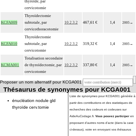
thyroïde, par
cervicotomie
Thyroïdectomie
KCFA009
subtotale, par
10.2.3.2
467,61 €
1,4
2005
→
cervicothoracotomie
Thyroïdectomie
KCFA010
subtotale, par
10.2.3.2
319,32 €
1,4
2005
→
cervicotomie
Totalisation secondaire
KCMA001
de thyroïdectomie, par
10.2.3.2
337,80 €
1,4
2005
→
cervicotomie
Proposer un nom alternatif pour KCGA001
Thésaurus de synonymes pour KCGA001
Liste de synonymes pour KCGA001 générée à
énucléation nodule gld
partir des contributions et des statistiques de
thyroïde cerv.tomie
recherches des codeurs et codeuses sur
AideAuCodage.fr.
Vous pouvez participer
en
proposant d'autres noms d'acte (dans la case
ci-dessus), voire en envoyant vos thésaurus