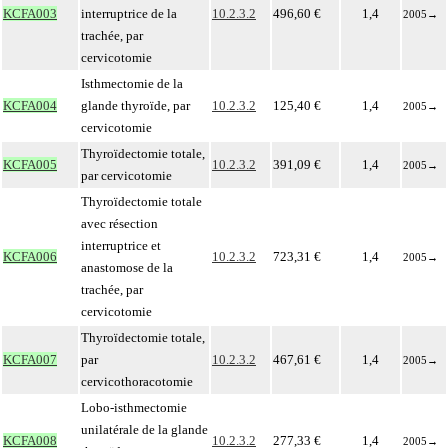
KCFA003
interruptrice de la
10.2.3.2
496,60 €
1,4
2005
→
trachée, par
cervicotomie
Isthmectomie de la
KCFA004
glande thyroïde, par
10.2.3.2
125,40 €
1,4
2005
→
cervicotomie
Thyroïdectomie totale,
KCFA005
10.2.3.2
391,09 €
1,4
2005
→
par cervicotomie
Thyroïdectomie totale
avec résection
interruptrice et
KCFA006
10.2.3.2
723,31 €
1,4
2005
→
anastomose de la
trachée, par
cervicotomie
Thyroïdectomie totale,
KCFA007
par
10.2.3.2
467,61 €
1,4
2005
→
cervicothoracotomie
Lobo-isthmectomie
unilatérale de la glande
KCFA008
10.2.3.2
277,33 €
1,4
2005
→