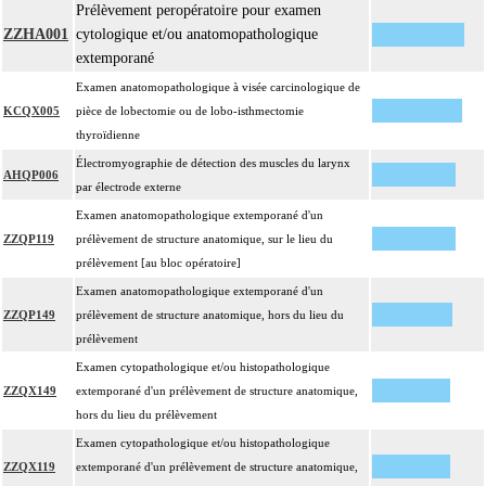
Prélèvement peropératoire pour examen
ZZHA001
cytologique et/ou anatomopathologique
extemporané
Examen anatomopathologique à visée carcinologique de
KCQX005
pièce de lobectomie ou de lobo-isthmectomie
thyroïdienne
Électromyographie de détection des muscles du larynx
AHQP006
par électrode externe
Examen anatomopathologique extemporané d'un
ZZQP119
prélèvement de structure anatomique, sur le lieu du
prélèvement [au bloc opératoire]
Examen anatomopathologique extemporané d'un
ZZQP149
prélèvement de structure anatomique, hors du lieu du
prélèvement
Examen cytopathologique et/ou histopathologique
ZZQX149
extemporané d'un prélèvement de structure anatomique,
hors du lieu du prélèvement
Examen cytopathologique et/ou histopathologique
ZZQX119
extemporané d'un prélèvement de structure anatomique,