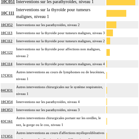
10C051
Interventions sur les parathyroïdes, niveau 1
Interventions sur la thyroïde pour tumeurs
10C111
malignes, niveau 1
10C052
Interventions sur les parathyroïdes, niveau 2
10C113
Interventions sur la thyroïde pour tumeurs malignes, niveau 3
10C112
Interventions sur la thyroïde pour tumeurs malignes, niveau 2
Interventions sur la thyroïde pour affections non malignes,
10C122
niveau 2
10C114
Interventions sur la thyroïde pour tumeurs malignes, niveau 4
Autres interventions au cours de lymphomes ou de leucémies,
17C031
niveau 1
Autres interventions chirurgicales sur le système respiratoire,
04C031
niveau 1
10C054
Interventions sur les parathyroïdes, niveau 4
10C053
Interventions sur les parathyroïdes, niveau 3
Autres interventions chirurgicales portant sur les oreilles, le
03C161
nez, la gorge ou le cou, niveau 1
Autres interventions au cours d'affections myéloprolifératives
17C051