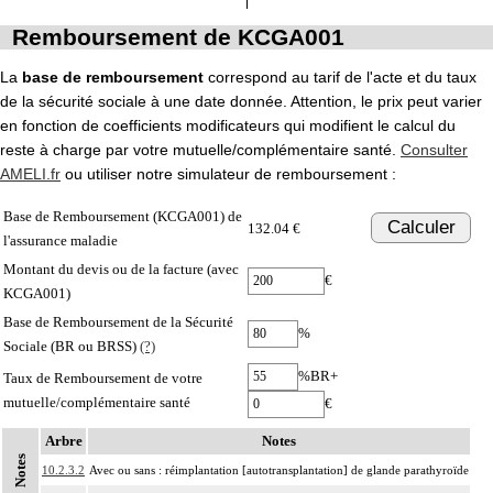
Remboursement de KCGA001
La
base de remboursement
correspond au tarif de l'acte et du taux
de la sécurité sociale à une date donnée. Attention, le prix peut varier
en fonction de coefficients modificateurs qui modifient le calcul du
reste à charge par votre mutuelle/complémentaire santé.
Consulter
AMELI.fr
ou utiliser notre simulateur de remboursement :
Base de Remboursement (KCGA001) de
Calculer
132.04 €
l'assurance maladie
Montant du devis ou de la facture (avec
€
KCGA001)
Base de Remboursement de la Sécurité
%
Sociale (BR ou BRSS)
(?)
%BR+
Taux de Remboursement de votre
mutuelle/complémentaire santé
€
Arbre
Notes
Notes
10.2.3.2
Avec ou sans : réimplantation [autotransplantation] de glande parathyroïde