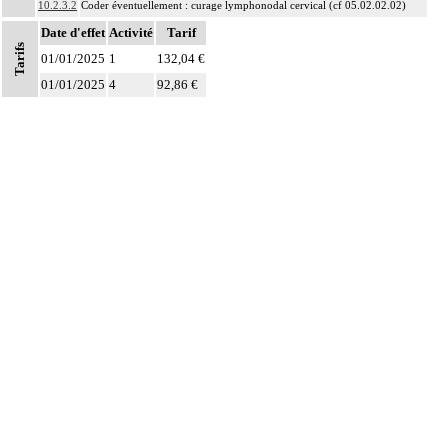
10.2.3.2
Coder éventuellement : curage lymphonodal cervical (cf 05.02.02.02)
Date d'effet
Activité
Tarif
Tarifs
01/01/2025
1
132,04 €
01/01/2025
4
92,86 €