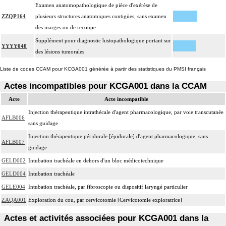
Examen anatomopathologique de pièce d'exérèse de
ZZQP164
plusieurs structures anatomiques contigües, sans examen
des marges ou de recoupe
Supplément pour diagnostic histopathologique portant sur
YYYY040
des lésions tumorales
Liste de codes CCAM pour KCGA001 générée à partir des statistiques du PMSI français
Actes incompatibles pour KCGA001 dans la CCAM
Acte
Acte incompatible
Injection thérapeutique intrathécale d'agent pharmacologique, par voie transcutanée
AFLB006
sans guidage
Injection thérapeutique péridurale [épidurale] d'agent pharmacologique, sans
AFLB007
guidage
GELD002
Intubation trachéale en dehors d'un bloc médicotechnique
GELD004
Intubation trachéale
GELE004
Intubation trachéale, par fibroscopie ou dispositif laryngé particulier
ZAQA001
Exploration du cou, par cervicotomie [Cervicotomie exploratrice]
Actes et activités associées pour KCGA001 dans la