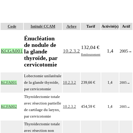
Code
Intitulé CCAM
Arbre
Tarif
Activité(s)
Actif
Énucléation
de nodule de
132,04 €
la glande
KCGA001
10.2.3.2
1,4
2005
→
Remboursement
thyroïde, par
cervicotomie
Lobectomie unilatérale
KCFA001
de la glande thyroïde,
10.2.3.2
239,66 €
1,4
2005
→
par cervicotomie
Thyroïdectomie totale
avec résection partielle
KCFA002
10.2.3.2
454,59 €
1,4
2005
→
de cartilage du larynx,
par cervicotomie
Thyroïdectomie totale
avec résection non