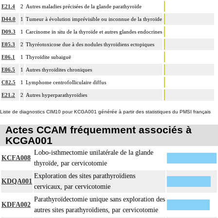
E21.4
2
Autres maladies précisées de la glande parathyroïde
D44.0
1
Tumeur à évolution imprévisible ou inconnue de la thyroïde
D09.3
1
Carcinome in situ de la thyroïde et autres glandes endocrines
E05.3
2
Thyréotoxicose due à des nodules thyroïdiens ectopiques
E06.1
1
Thyroïdite subaiguë
E06.5
1
Autres thyroïdites chroniques
C82.5
1
Lymphome centrofolliculaire diffus
E21.2
2
Autres hyperparathyroïdies
Liste de diagnostics CIM10 pour KCGA001 générée à partir des statistiques du PMSI français
Actes CCAM fréquemment associés à
KCGA001
Lobo-isthmectomie unilatérale de la glande
KCFA008
thyroïde, par cervicotomie
Exploration des sites parathyroïdiens
KDQA001
cervicaux, par cervicotomie
Parathyroïdectomie unique sans exploration des
KDFA002
autres sites parathyroïdiens, par cervicotomie