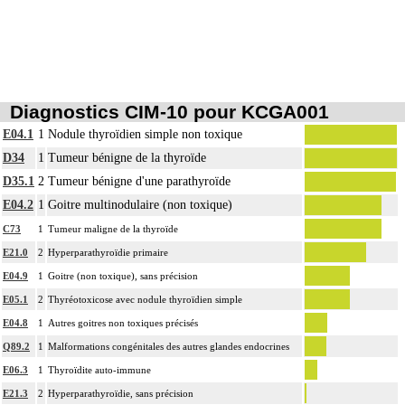
Diagnostics CIM-10 pour KCGA001
E04.1
1
Nodule thyroïdien simple non toxique
D34
1
Tumeur bénigne de la thyroïde
D35.1
2
Tumeur bénigne d'une parathyroïde
E04.2
1
Goitre multinodulaire (non toxique)
C73
1
Tumeur maligne de la thyroïde
E21.0
2
Hyperparathyroïdie primaire
E04.9
1
Goitre (non toxique), sans précision
E05.1
2
Thyréotoxicose avec nodule thyroïdien simple
E04.8
1
Autres goitres non toxiques précisés
Q89.2
1
Malformations congénitales des autres glandes endocrines
E06.3
1
Thyroïdite auto-immune
E21.3
2
Hyperparathyroïdie, sans précision