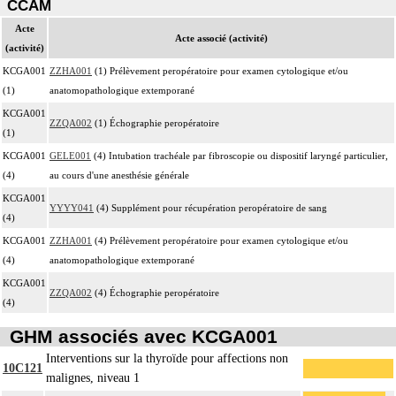
CCAM
Acte
Acte associé (activité)
(activité)
KCGA001
ZZHA001
(1) Prélèvement peropératoire pour examen cytologique et/ou
(1)
anatomopathologique extemporané
KCGA001
ZZQA002
(1) Échographie peropératoire
(1)
KCGA001
GELE001
(4) Intubation trachéale par fibroscopie ou dispositif laryngé particulier,
(4)
au cours d'une anesthésie générale
KCGA001
YYYY041
(4) Supplément pour récupération peropératoire de sang
(4)
KCGA001
ZZHA001
(4) Prélèvement peropératoire pour examen cytologique et/ou
(4)
anatomopathologique extemporané
KCGA001
ZZQA002
(4) Échographie peropératoire
(4)
GHM associés avec KCGA001
Interventions sur la thyroïde pour affections non
10C121
malignes, niveau 1