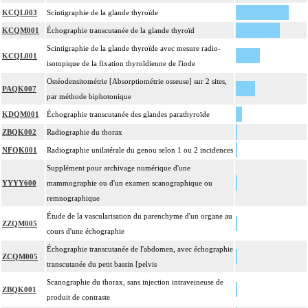
KCQL003
Scintigraphie de la glande thyroïde
KCQM001
Échographie transcutanée de la glande thyroïd
Scintigraphie de la glande thyroïde avec mesure radio-
KCQL001
isotopique de la fixation thyroïdienne de l'iode
Ostéodensitométrie [Absorptiométrie osseuse] sur 2 sites,
PAQK007
par méthode biphotonique
KDQM001
Échographie transcutanée des glandes parathyroïde
ZBQK002
Radiographie du thorax
NFQK001
Radiographie unilatérale du genou selon 1 ou 2 incidences
Supplément pour archivage numérique d'une
YYYY600
mammographie ou d'un examen scanographique ou
remnographique
Étude de la vascularisation du parenchyme d'un organe au
ZZQM005
cours d'une échographie
Échographie transcutanée de l'abdomen, avec échographie
ZCQM005
transcutanée du petit bassin [pelvis
Scanographie du thorax, sans injection intraveineuse de
ZBQK001
produit de contraste