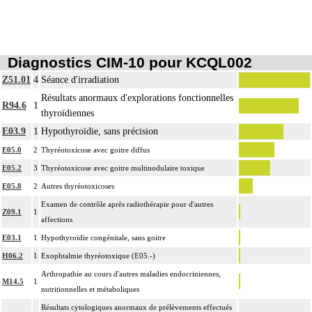
Diagnostics CIM-10 pour KCQL002
Z51.01
4
Séance d'irradiation
Résultats anormaux d'explorations fonctionnelles
R94.6
1
thyroïdiennes
E03.9
1
Hypothyroïdie, sans précision
E05.0
2
Thyréotoxicose avec goitre diffus
E05.2
3
Thyréotoxicose avec goitre multinodulaire toxique
E05.8
2
Autres thyréotoxicoses
Examen de contrôle après radiothérapie pour d'autres
Z09.1
1
affections
E03.1
1
Hypothyroïdie congénitale, sans goitre
H06.2
1
Exophtalmie thyréotoxique (E05.-)
Arthropathie au cours d'autres maladies endocriniennes,
M14.5
1
nutritionnelles et métaboliques
Résultats cytologiques anormaux de prélèvements effectués