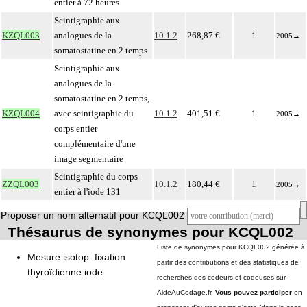
entier à 72 heures
Scintigraphie aux
KZQL003
analogues de la
10.1.2
268,87 €
1
2005
→
somatostatine en 2 temps
Scintigraphie aux
analogues de la
somatostatine en 2 temps,
KZQL004
avec scintigraphie du
10.1.2
401,51 €
1
2005
→
corps entier
complémentaire d'une
image segmentaire
Scintigraphie du corps
ZZQL003
10.1.2
180,44 €
1
2005
→
entier à l'iode 131
Proposer un nom alternatif pour KCQL002
Thésaurus de synonymes pour KCQL002
Liste de synonymes pour KCQL002 générée à
Mesure isotop. fixation
partir des contributions et des statistiques de
thyroïdienne iode
recherches des codeurs et codeuses sur
AideAuCodage.fr.
Vous pouvez participer
en