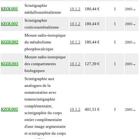
Scintigraphie
KEQL001
10.1.2
180,44 €
1
2005
→
médullosurrénalienne
Scintigraphie
KEQL002
10.1.2
180,44 €
1
2005
→
corticosurrénalienne
Mesure radio-isotopique
KGQL002
du métabolisme
10.1.2
180,44 €
1
2005
→
phosphocalcique
Mesure radio-isotopique
KGQL003
des compartiments
10.1.2
127,39 €
1
2005
→
biologiques
Scintigraphie aux
analogues de la
somatostatine avec
tomoscintigraphie
complémentaire,
KZQL002
10.1.2
401,51 €
1
2005
→
scintigraphie du corps
entier complémentaire
d'une image segmentaire
et scintigraphie du corps