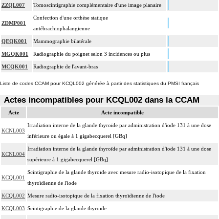
ZZQL007
Tomoscintigraphie complémentaire d'une image planaire
Confection d'une orthèse statique
ZDMP001
antébrachiophalangienne
QEQK001
Mammographie bilatérale
MGQK001
Radiographie du poignet selon 3 incidences ou plus
MCQK001
Radiographie de l'avant-bras
Liste de codes CCAM pour KCQL002 générée à partir des statistiques du PMSI français
Actes incompatibles pour KCQL002 dans la CCAM
Acte
Acte incompatible
Irradiation interne de la glande thyroïde par administration d'iode 131 à une dose
KCNL003
inférieure ou égale à 1 gigabecquerel [GBq]
Irradiation interne de la glande thyroïde par administration d'iode 131 à une dose
KCNL004
supérieure à 1 gigabecquerel [GBq]
Scintigraphie de la glande thyroïde avec mesure radio-isotopique de la fixation
KCQL001
thyroïdienne de l'iode
KCQL002
Mesure radio-isotopique de la fixation thyroïdienne de l'iode
KCQL003
Scintigraphie de la glande thyroïde