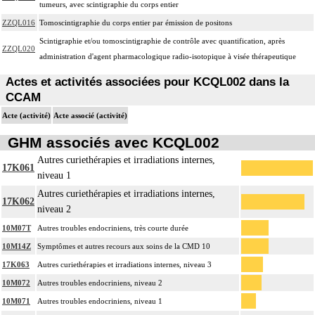
tumeurs, avec scintigraphie du corps entier
ZZQL016
Tomoscintigraphie du corps entier par émission de positons
Scintigraphie et/ou tomoscintigraphie de contrôle avec quantification, après
ZZQL020
administration d'agent pharmacologique radio-isotopique à visée thérapeutique
Actes et activités associées pour KCQL002 dans la
CCAM
Acte (activité)
Acte associé (activité)
GHM associés avec KCQL002
Autres curiethérapies et irradiations internes,
17K061
niveau 1
Autres curiethérapies et irradiations internes,
17K062
niveau 2
10M07T
Autres troubles endocriniens, très courte durée
10M14Z
Symptômes et autres recours aux soins de la CMD 10
17K063
Autres curiethérapies et irradiations internes, niveau 3
10M072
Autres troubles endocriniens, niveau 2
10M071
Autres troubles endocriniens, niveau 1