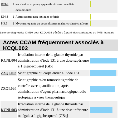
R89.6
1
sur d'autres organes, appareils et tissus : résultats
cytologiques
E04.8
1
Autres goitres non toxiques précisés
I43.8
1
Myocardiopathie au cours d'autres maladies classées ailleurs
Liste de diagnostics CIM10 pour KCQL002 générée à partir des statistiques du PMSI français
Actes CCAM fréquemment associés à
KCQL002
Irradiation interne de la glande thyroïde par
KCNL004
administration d'iode 131 à une dose supérieure
à 1 gigabecquerel [GBq]
ZZQL003
Scintigraphie du corps entier à l'iode 131
Scintigraphie et/ou tomoscintigraphie de
contrôle avec quantification, après
ZZQL020
administration d'agent pharmacologique radio-
isotopique à visée thérapeutique
Irradiation interne de la glande thyroïde par
KCNL003
administration d'iode 131 à une dose inférieure
ou égale à 1 gigabecquerel [GBq]