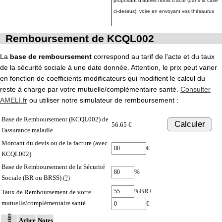
proposant d'autres noms d'acte (dans la case
ci-dessus), voire en envoyant vos thésaurus
Remboursement de KCQL002
La
base de remboursement
correspond au tarif de l'acte et du taux
de la sécurité sociale à une date donnée. Attention, le prix peut varier
en fonction de coefficients modificateurs qui modifient le calcul du
reste à charge par votre mutuelle/complémentaire santé.
Consulter
AMELI.fr
ou utiliser notre simulateur de remboursement :
Base de Remboursement (KCQL002) de
Calculer
56.65 €
l'assurance maladie
Montant du devis ou de la facture (avec
€
KCQL002)
Base de Remboursement de la Sécurité
%
Sociale (BR ou BRSS)
(?)
%BR+
Taux de Remboursement de votre
mutuelle/complémentaire santé
€
Notes
Arbre
Notes