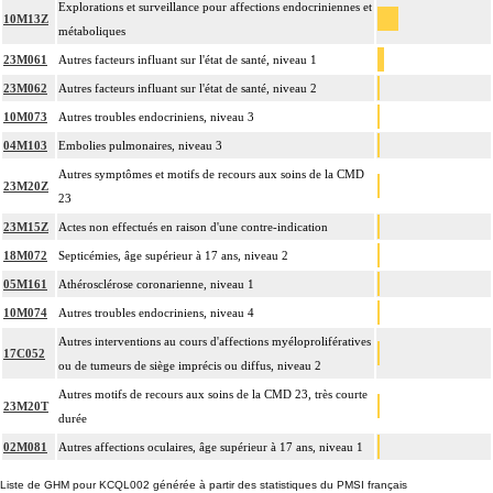
Explorations et surveillance pour affections endocriniennes et
10M13Z
métaboliques
23M061
Autres facteurs influant sur l'état de santé, niveau 1
23M062
Autres facteurs influant sur l'état de santé, niveau 2
10M073
Autres troubles endocriniens, niveau 3
04M103
Embolies pulmonaires, niveau 3
Autres symptômes et motifs de recours aux soins de la CMD
23M20Z
23
23M15Z
Actes non effectués en raison d'une contre-indication
18M072
Septicémies, âge supérieur à 17 ans, niveau 2
05M161
Athérosclérose coronarienne, niveau 1
10M074
Autres troubles endocriniens, niveau 4
Autres interventions au cours d'affections myéloprolifératives
17C052
ou de tumeurs de siège imprécis ou diffus, niveau 2
Autres motifs de recours aux soins de la CMD 23, très courte
23M20T
durée
02M081
Autres affections oculaires, âge supérieur à 17 ans, niveau 1
Liste de GHM pour KCQL002 générée à partir des statistiques du PMSI français