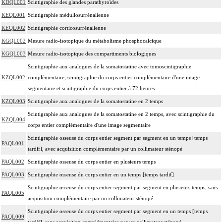
KDQL001
Scintigraphie des glandes parathyroïdes
KEQL001
Scintigraphie médullosurrénalienne
KEQL002
Scintigraphie corticosurrénalienne
KGQL002
Mesure radio-isotopique du métabolisme phosphocalcique
KGQL003
Mesure radio-isotopique des compartiments biologiques
Scintigraphie aux analogues de la somatostatine avec tomoscintigraphie
KZQL002
complémentaire, scintigraphie du corps entier complémentaire d'une image
segmentaire et scintigraphie du corps entier à 72 heures
KZQL003
Scintigraphie aux analogues de la somatostatine en 2 temps
Scintigraphie aux analogues de la somatostatine en 2 temps, avec scintigraphie du
KZQL004
corps entier complémentaire d'une image segmentaire
Scintigraphie osseuse du corps entier segment par segment en un temps [temps
PAQL001
tardif], avec acquisition complémentaire par un collimateur sténopé
PAQL002
Scintigraphie osseuse du corps entier en plusieurs temps
PAQL003
Scintigraphie osseuse du corps entier en un temps [temps tardif]
Scintigraphie osseuse du corps entier segment par segment en plusieurs temps, sans
PAQL005
acquisition complémentaire par un collimateur sténopé
Scintigraphie osseuse du corps entier segment par segment en un temps [temps
PAQL009
tardif], sans acquisition complémentaire par un collimateur sténopé