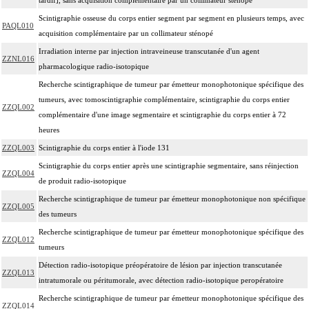
Scintigraphie osseuse du corps entier segment par segment en plusieurs temps, avec
PAQL010
acquisition complémentaire par un collimateur sténopé
Irradiation interne par injection intraveineuse transcutanée d'un agent
ZZNL016
pharmacologique radio-isotopique
Recherche scintigraphique de tumeur par émetteur monophotonique spécifique des
tumeurs, avec tomoscintigraphie complémentaire, scintigraphie du corps entier
ZZQL002
complémentaire d'une image segmentaire et scintigraphie du corps entier à 72
heures
ZZQL003
Scintigraphie du corps entier à l'iode 131
Scintigraphie du corps entier après une scintigraphie segmentaire, sans réinjection
ZZQL004
de produit radio-isotopique
Recherche scintigraphique de tumeur par émetteur monophotonique non spécifique
ZZQL005
des tumeurs
Recherche scintigraphique de tumeur par émetteur monophotonique spécifique des
ZZQL012
tumeurs
Détection radio-isotopique préopératoire de lésion par injection transcutanée
ZZQL013
intratumorale ou péritumorale, avec détection radio-isotopique peropératoire
Recherche scintigraphique de tumeur par émetteur monophotonique spécifique des
ZZQL014