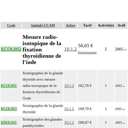
Code
Intitulé CCAM
Arbre
Tarif
Activité(s)
Actif
Mesure radio-
isotopique de la
56,65 €
fixation
KCQL002
10.1.2
1
2005
→
Remboursement
thyroïdienne de
l'iode
Scintigraphie de la glande
thyroïde avec mesure
KCQL001
radio-isotopique de la
10.1.2
162,76 €
1
2005
→
fixation thyroïdienne de
l'iode
Scintigraphie de la glande
KCQL003
10.1.2
109,70 €
1
2005
→
thyroïde
Scintigraphie des glandes
KDQL001
10.1.2
268,87 €
1
2005
→
parathyroïdes