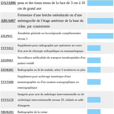
QAJA006
peau et des tissus mous de la face de 3 cm à 10
cm de grand axe
Fermeture d'une brèche ostéodurale ou d'une
ABSA007
méningocèle de l'étage antérieur de la base du
crâne, par craniotomie
Anesthésie générale ou locorégionale complémentaire
ZZLP025
niveau 1
Supplément pour radiographie per opératoire au cours
YYYY012
d'un acte de chirurgie orthopédique ou traumatologique
Surveillance médicalisée du transport intrahospitalier d'un
ZZQP003
patient ventilé
ZZQK001
Radiographie au lit du malade, selon 3 incidences ou plus
Supplément pour archivage numérique d'une
YYYY600
mammographie ou d'un examen scanographique ou
remnographique
Imagerie pour acte de radiologie interventionnelle ou de
YYYY270
cardiologie interventionnelle niveau 20, réalisée en salle
d'imagerie
NBQK001
Radiographie de la cuisse