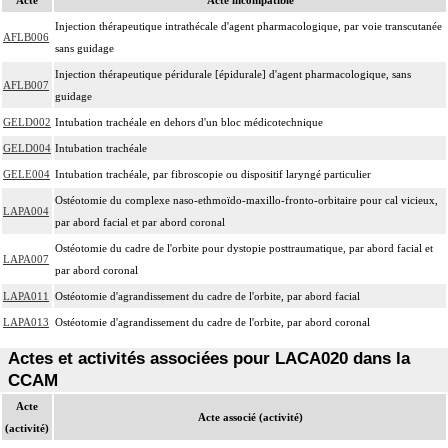
Injection thérapeutique intrathécale d'agent pharmacologique, par voie transcutanée
AFLB006
sans guidage
Injection thérapeutique péridurale [épidurale] d'agent pharmacologique, sans
AFLB007
guidage
GELD002
Intubation trachéale en dehors d'un bloc médicotechnique
GELD004
Intubation trachéale
GELE004
Intubation trachéale, par fibroscopie ou dispositif laryngé particulier
Ostéotomie du complexe naso-ethmoïdo-maxillo-fronto-orbitaire pour cal vicieux,
LAPA004
par abord facial et par abord coronal
Ostéotomie du cadre de l'orbite pour dystopie posttraumatique, par abord facial et
LAPA007
par abord coronal
LAPA011
Ostéotomie d'agrandissement du cadre de l'orbite, par abord facial
LAPA013
Ostéotomie d'agrandissement du cadre de l'orbite, par abord coronal
Actes et activités associées pour LACA020 dans la
CCAM
Acte
Acte associé (activité)
(activité)