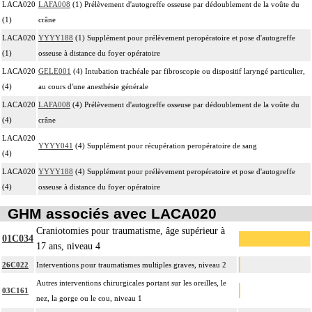
LACA020
LAFA008
(1) Prélèvement d'autogreffe osseuse par dédoublement de la voûte du
(1)
crâne
LACA020
YYYY188
(1) Supplément pour prélèvement peropératoire et pose d'autogreffe
(1)
osseuse à distance du foyer opératoire
LACA020
GELE001
(4) Intubation trachéale par fibroscopie ou dispositif laryngé particulier,
(4)
au cours d'une anesthésie générale
LACA020
LAFA008
(4) Prélèvement d'autogreffe osseuse par dédoublement de la voûte du
(4)
crâne
LACA020
YYYY041
(4) Supplément pour récupération peropératoire de sang
(4)
LACA020
YYYY188
(4) Supplément pour prélèvement peropératoire et pose d'autogreffe
(4)
osseuse à distance du foyer opératoire
GHM associés avec LACA020
Craniotomies pour traumatisme, âge supérieur à
01C034
17 ans, niveau 4
26C022
Interventions pour traumatismes multiples graves, niveau 2
Autres interventions chirurgicales portant sur les oreilles, le
03C161
nez, la gorge ou le cou, niveau 1