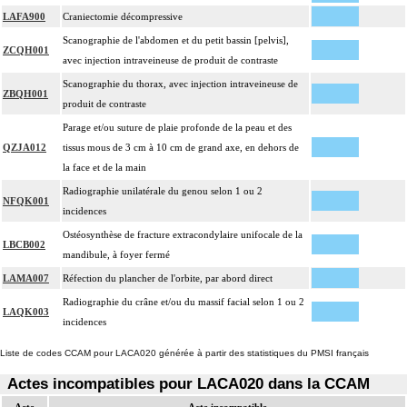
LAFA900
Craniectomie décompressive
Scanographie de l'abdomen et du petit bassin [pelvis],
ZCQH001
avec injection intraveineuse de produit de contraste
Scanographie du thorax, avec injection intraveineuse de
ZBQH001
produit de contraste
Parage et/ou suture de plaie profonde de la peau et des
QZJA012
tissus mous de 3 cm à 10 cm de grand axe, en dehors de
la face et de la main
Radiographie unilatérale du genou selon 1 ou 2
NFQK001
incidences
Ostéosynthèse de fracture extracondylaire unifocale de la
LBCB002
mandibule, à foyer fermé
LAMA007
Réfection du plancher de l'orbite, par abord direct
Radiographie du crâne et/ou du massif facial selon 1 ou 2
LAQK003
incidences
Liste de codes CCAM pour LACA020 générée à partir des statistiques du PMSI français
Actes incompatibles pour LACA020 dans la CCAM
Acte
Acte incompatible