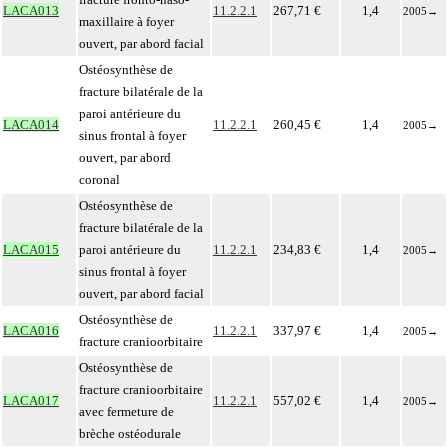
LACA013
11.2.2.1
267,71 €
1,4
2005
→
maxillaire à foyer
ouvert, par abord facial
Ostéosynthèse de
fracture bilatérale de la
paroi antérieure du
LACA014
11.2.2.1
260,45 €
1,4
2005
→
sinus frontal à foyer
ouvert, par abord
coronal
Ostéosynthèse de
fracture bilatérale de la
LACA015
paroi antérieure du
11.2.2.1
234,83 €
1,4
2005
→
sinus frontal à foyer
ouvert, par abord facial
Ostéosynthèse de
LACA016
11.2.2.1
337,97 €
1,4
2005
→
fracture cranioorbitaire
Ostéosynthèse de
fracture cranioorbitaire
LACA017
11.2.2.1
557,02 €
1,4
2005
→
avec fermeture de
brèche ostéodurale