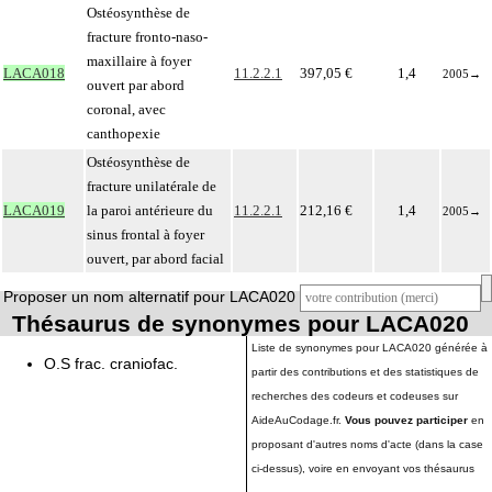
Ostéosynthèse de
fracture fronto-naso-
maxillaire à foyer
LACA018
11.2.2.1
397,05 €
1,4
2005
→
ouvert par abord
coronal, avec
canthopexie
Ostéosynthèse de
fracture unilatérale de
LACA019
la paroi antérieure du
11.2.2.1
212,16 €
1,4
2005
→
sinus frontal à foyer
ouvert, par abord facial
Proposer un nom alternatif pour LACA020
Thésaurus de synonymes pour LACA020
Liste de synonymes pour LACA020 générée à
O.S frac. craniofac.
partir des contributions et des statistiques de
recherches des codeurs et codeuses sur
AideAuCodage.fr.
Vous pouvez participer
en
proposant d'autres noms d'acte (dans la case
ci-dessus), voire en envoyant vos thésaurus