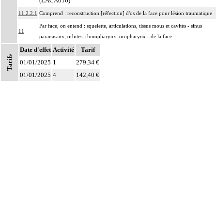
(LACA016)
11.2.2.1
Comprend : reconstruction [réfection] d'os de la face pour lésion traumatique
Par face, on entend : squelette, articulations, tissus mous et cavités - sinus
11
paranasaux, orbites, rhinopharynx, oropharynx - de la face.
Date d'effet
Par ostéosynthèse d'une fracture à foyer fermé, on entend : réduction et
Activité
Tarif
Tarifs
11
fixation osseuse par voie transcutanée ou avec abord à distance, sans
01/01/2025
1
279,34 €
exposition du foyer de fracture.
01/01/2025
4
142,40 €
Par ostéosynthèse d'une fracture à foyer ouvert, on entend : réduction et
11
fixation osseuse avec exposition du foyer de fracture.
Par évidement d'un os, on entend :
- cratérisation [sauciérisation] osseuse
11
- séquestrectomie osseuse
- curetage de lésion osseuse infectieuse, kystique ou tumorale.
Notes
Par exérèse partielle d'un os, on entend :
- exérèse de fragment osseux, sans interruption de la continuité osseuse
11
- exérèse de lésion osseuse de surface : résection d'exostose ostéogénique,
d'apophysite...
- résection osseuse unicorticale : résection d'ostéome ostéoïde...
11
Toute arthrotomie inclut l'arthroscopie peropératoire éventuelle.