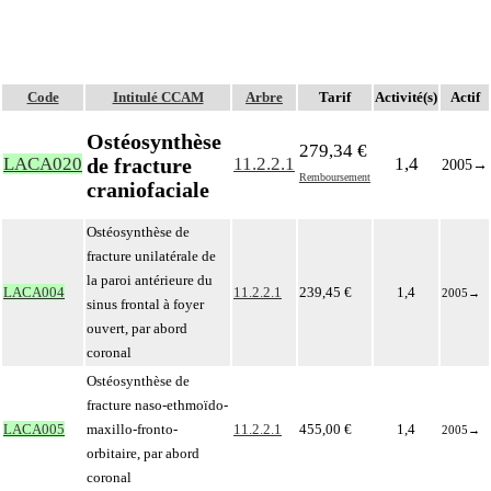
Code
Intitulé CCAM
Arbre
Tarif
Activité(s)
Actif
Ostéosynthèse
279,34 €
de fracture
LACA020
11.2.2.1
1,4
2005
→
Remboursement
craniofaciale
Ostéosynthèse de
fracture unilatérale de
la paroi antérieure du
LACA004
11.2.2.1
239,45 €
1,4
2005
→
sinus frontal à foyer
ouvert, par abord
coronal
Ostéosynthèse de
fracture naso-ethmoïdo-
LACA005
maxillo-fronto-
11.2.2.1
455,00 €
1,4
2005
→
orbitaire, par abord
coronal