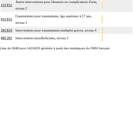
Autres interventions pour blessures ou complications d'acte,
21C052
niveau 2
Craniotomies pour traumatisme, âge supérieur à 17 ans,
01C031
niveau 1
26C024
Interventions pour traumatismes multiples graves, niveau 4
08C281
Interventions maxillofaciales, niveau 1
Liste de GHM pour LACA020 générée à partir des statistiques du PMSI français