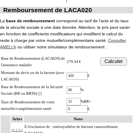
Remboursement de LACA020
La
base de remboursement
correspond au tarif de l'acte et du taux
de la sécurité sociale à une date donnée. Attention, le prix peut varier
en fonction de coefficients modificateurs qui modifient le calcul du
reste à charge par votre mutuelle/complémentaire santé.
Consulter
AMELI.fr
ou utiliser notre simulateur de remboursement :
Base de Remboursement (LACA020) de
Calculer
279.34 €
l'assurance maladie
Montant du devis ou de la facture (avec
€
LACA020)
Base de Remboursement de la Sécurité
%
Sociale (BR ou BRSS)
(?)
%BR+
Taux de Remboursement de votre
mutuelle/complémentaire santé
€
Arbre
Notes
À l'exclusion de : ostéosynthèse de fracture cranioorbitaire
11.2.2.1