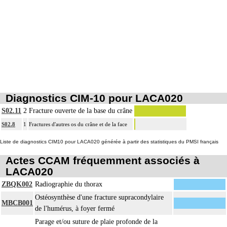
L'ostéosynthèse d'une fracture inclut sa réduction simultanée et sa contention
11
par appareillage externe.
La réduction d'une luxation, par abord direct inclut la réparation de l'appareil
11
capsuloligamentaire de l'articulation par suture ou plastie, la stabilisation de
l'articulation [arthrorise] par matériel.
11
L'ostéotomie inclut l'ostéosynthèse.
La reconstruction osseuse ou articulaire par greffe, transplant ou matériau
11
inerte non prothétique inclut l'ostéosynthèse.
Diagnostics CIM-10 pour LACA020
L'évacuation de collection articulaire inclut le lavage de l'articulation, avec ou
11
sans drainage.
S02.11
2
Fracture ouverte de la base du crâne
S02.8
1
Fractures d'autres os du crâne et de la face
Liste de diagnostics CIM10 pour LACA020 générée à partir des statistiques du PMSI français
Actes CCAM fréquemment associés à
LACA020
ZBQK002
Radiographie du thorax
Ostéosynthèse d'une fracture supracondylaire
MBCB001
de l'humérus, à foyer fermé
Parage et/ou suture de plaie profonde de la