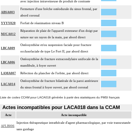
avec injection intraveineuse de produit de contraste
Fermeture d'une brèche ostéodurale du sinus frontal, par
ABSA003
abord coronal
YYYY020
Forfait de réanimation niveau B
Réparation de plaie de l'appareil extenseur d'un doigt par
MJCA012
suture sur un rayon de la main, par abord direct
Ostéosynthèse et/ou suspension faciale pour fracture
LBCA009
occlusofaciale de type Le Fort II, par abord direct
Ostéosynthèse de fracture extracondylaire unifocale de la
LBCA006
mandibule, à foyer ouvert
LAMA007
Réfection du plancher de l'orbite, par abord direct
Ostéosynthèse de fracture bilatérale de la paroi antérieure
LACA014
du sinus frontal à foyer ouvert, par abord coronal
Liste de codes CCAM pour LACA018 générée à partir des statistiques du PMSI français
Actes incompatibles pour LACA018 dans la CCAM
Acte
Acte incompatible
Injection thérapeutique intrathécale d'agent pharmacologique, par voie transcutanée
AFLB006
sans guidage