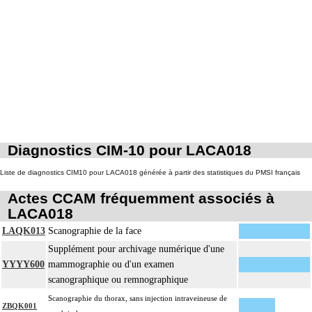
11
Toute arthrotomie inclut l'arthroscopie peropératoire éventuelle.
L'ostéosynthèse d'une fracture inclut sa réduction simultanée et sa contention
11
par appareillage externe.
La réduction d'une luxation, par abord direct inclut la réparation de l'appareil
11
capsuloligamentaire de l'articulation par suture ou plastie, la stabilisation de
l'articulation [arthrorise] par matériel.
11
L'ostéotomie inclut l'ostéosynthèse.
La reconstruction osseuse ou articulaire par greffe, transplant ou matériau
11
Diagnostics CIM-10 pour LACA018
inerte non prothétique inclut l'ostéosynthèse.
L'évacuation de collection articulaire inclut le lavage de l'articulation, avec ou
Liste de diagnostics CIM10 pour LACA018 générée à partir des statistiques du PMSI français
11
sans drainage.
Actes CCAM fréquemment associés à
LACA018
LAQK013
Scanographie de la face
Supplément pour archivage numérique d'une
YYYY600
mammographie ou d'un examen
scanographique ou remnographique
Scanographie du thorax, sans injection intraveineuse de
ZBQK001