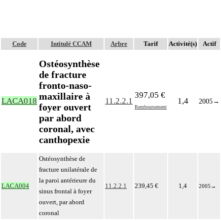
Code
Intitulé CCAM
Arbre
Tarif
Activité(s)
Actif
Ostéosynthèse
de fracture
fronto-naso-
397,05 €
maxillaire à
LACA018
11.2.2.1
1,4
2005
→
foyer ouvert
Remboursement
par abord
coronal, avec
canthopexie
Ostéosynthèse de
fracture unilatérale de
la paroi antérieure du
LACA004
11.2.2.1
239,45 €
1,4
2005
→
sinus frontal à foyer
ouvert, par abord
coronal