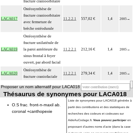
fracture cranioorbitaire
Ostéosynthèse de
fracture cranioorbitaire
LACA017
11.2.2.1
557,02 €
1,4
2005
→
avec fermeture de
brèche ostéodurale
Ostéosynthèse de
fracture unilatérale de
LACA019
la paroi antérieure du
11.2.2.1
212,16 €
1,4
2005
→
sinus frontal à foyer
ouvert, par abord facial
Ostéosynthèse de
LACA020
11.2.2.1
279,34 €
1,4
2005
→
fracture craniofaciale
Proposer un nom alternatif pour LACA018
Thésaurus de synonymes pour LACA018
Liste de synonymes pour LACA018 générée à
O.S frac. front-n-maxil ab.
partir des contributions et des statistiques de
coronal +canthopexie
recherches des codeurs et codeuses sur
AideAuCodage.fr.
Vous pouvez participer
en
proposant d'autres noms d'acte (dans la case