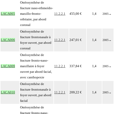
Ostéosynthèse de
fracture naso-ethmoïdo-
LACA005
maxillo-fronto-
11.2.2.1
455,00 €
1,4
2005
→
orbitaire, par abord
coronal
Ostéosynthèse de
fracture frontonasale à
LACA006
11.2.2.1
247,01 €
1,4
2005
→
foyer ouvert, par abord
coronal
Ostéosynthèse de
fracture fronto-naso-
LACA009
maxillaire à foyer
11.2.2.1
337,84 €
1,4
2005
→
ouvert par abord facial,
avec canthopexie
Ostéosynthèse de
fracture frontonasale à
LACA010
11.2.2.1
209,22 €
1,4
2005
→
foyer ouvert, par abord
facial
Ostéosynthèse de
fracture fronto-naso-