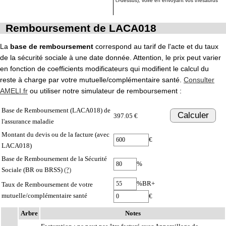
ci-dessus), voire en envoyant vos thésaurus
Remboursement de LACA018
La
base de remboursement
correspond au tarif de l'acte et du taux
de la sécurité sociale à une date donnée. Attention, le prix peut varier
en fonction de coefficients modificateurs qui modifient le calcul du
reste à charge par votre mutuelle/complémentaire santé.
Consulter
AMELI.fr
ou utiliser notre simulateur de remboursement :
Base de Remboursement (LACA018) de
Calculer
397.05 €
l'assurance maladie
Montant du devis ou de la facture (avec
€
LACA018)
Base de Remboursement de la Sécurité
%
Sociale (BR ou BRSS)
(?)
%BR+
Taux de Remboursement de votre
mutuelle/complémentaire santé
€
Arbre
Notes