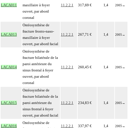
LACA011
maxillaire à foyer
11.2.2.1
317,69 €
1,4
2005
→
ouvert, par abord
coronal
Ostéosynthèse de
fracture fronto-naso-
LACA013
11.2.2.1
267,71 €
1,4
2005
→
maxillaire à foyer
ouvert, par abord facial
Ostéosynthèse de
fracture bilatérale de la
paroi antérieure du
LACA014
11.2.2.1
260,45 €
1,4
2005
→
sinus frontal à foyer
ouvert, par abord
coronal
Ostéosynthèse de
fracture bilatérale de la
LACA015
paroi antérieure du
11.2.2.1
234,83 €
1,4
2005
→
sinus frontal à foyer
ouvert, par abord facial
Ostéosynthèse de
LACA016
11.2.2.1
337,97 €
1,4
2005
→