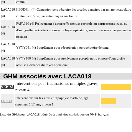
(4)
continu
LACA018
HBDD014
(4) Contention peropératoire des arcades dentaires par un arc vestibulaire
(4)
continu sur l'une, par autre moyen sur l'autre
PAFA010
(4) Prélèvement d'autogreffe osseuse corticale ou corticospongieuse, ou
LACA018
d'autogreffe périostée à distance du foyer opératoire, sur un site sans changement de
(4)
position
LACA018
YYYY041
(4) Supplément pour récupération peropératoire de sang
(4)
LACA018
YYYY188
(4) Supplément pour prélèvement peropératoire et pose d'autogreffe
(4)
osseuse à distance du foyer opératoire
GHM associés avec LACA018
Interventions pour traumatismes multiples graves,
26C024
niveau 4
Interventions sur les sinus et l'apophyse mastoïde, âge
03C071
supérieur à 17 ans, niveau 1
Liste de GHM pour LACA018 générée à partir des statistiques du PMSI français