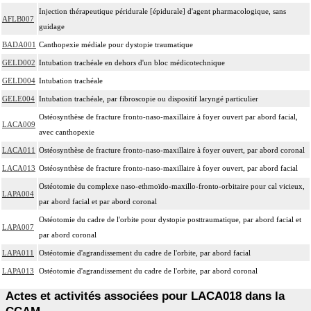
Injection thérapeutique péridurale [épidurale] d'agent pharmacologique, sans
AFLB007
guidage
BADA001
Canthopexie médiale pour dystopie traumatique
GELD002
Intubation trachéale en dehors d'un bloc médicotechnique
GELD004
Intubation trachéale
GELE004
Intubation trachéale, par fibroscopie ou dispositif laryngé particulier
Ostéosynthèse de fracture fronto-naso-maxillaire à foyer ouvert par abord facial,
LACA009
avec canthopexie
LACA011
Ostéosynthèse de fracture fronto-naso-maxillaire à foyer ouvert, par abord coronal
LACA013
Ostéosynthèse de fracture fronto-naso-maxillaire à foyer ouvert, par abord facial
Ostéotomie du complexe naso-ethmoïdo-maxillo-fronto-orbitaire pour cal vicieux,
LAPA004
par abord facial et par abord coronal
Ostéotomie du cadre de l'orbite pour dystopie posttraumatique, par abord facial et
LAPA007
par abord coronal
LAPA011
Ostéotomie d'agrandissement du cadre de l'orbite, par abord facial
LAPA013
Ostéotomie d'agrandissement du cadre de l'orbite, par abord coronal
Actes et activités associées pour LACA018 dans la