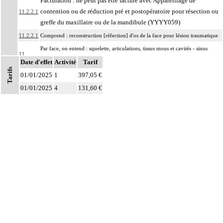
Facturation : ne peut pas être facturé avec Appareillage de
contention ou de réduction pré et postopératoire pour résection ou
11.2.2.1
greffe du maxillaire ou de la mandibule (YYYY059)
11.2.2.1
Comprend : reconstruction [réfection] d'os de la face pour lésion traumatique
Par face, on entend : squelette, articulations, tissus mous et cavités - sinus
11
paranasaux, orbites, rhinopharynx, oropharynx - de la face.
Date d'effet
Activité
Tarif
Tarifs
Par ostéosynthèse d'une fracture à foyer fermé, on entend : réduction et
01/01/2025
1
397,05 €
11
fixation osseuse par voie transcutanée ou avec abord à distance, sans
01/01/2025
4
131,60 €
exposition du foyer de fracture.
Par ostéosynthèse d'une fracture à foyer ouvert, on entend : réduction et
11
fixation osseuse avec exposition du foyer de fracture.
Par évidement d'un os, on entend :
- cratérisation [sauciérisation] osseuse
11
- séquestrectomie osseuse
- curetage de lésion osseuse infectieuse, kystique ou tumorale.
Notes
Par exérèse partielle d'un os, on entend :
- exérèse de fragment osseux, sans interruption de la continuité osseuse
11
- exérèse de lésion osseuse de surface : résection d'exostose ostéogénique,
d'apophysite...
- résection osseuse unicorticale : résection d'ostéome ostéoïde...