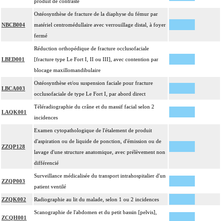
produit de contraste
Ostéosynthèse de fracture de la diaphyse du fémur par
NBCB004
matériel centromédullaire avec verrouillage distal, à foyer
fermé
Réduction orthopédique de fracture occlusofaciale
LBED001
[fracture type Le Fort I, II ou III], avec contention par
blocage maxillomandibulaire
Ostéosynthèse et/ou suspension faciale pour fracture
LBCA003
occlusofaciale de type Le Fort I, par abord direct
Téléradiographie du crâne et du massif facial selon 2
LAQK001
incidences
Examen cytopathologique de l'étalement de produit
d'aspiration ou de liquide de ponction, d'émission ou de
ZZQP128
lavage d'une structure anatomique, avec prélèvement non
différencié
Surveillance médicalisée du transport intrahospitalier d'un
ZZQP003
patient ventilé
ZZQK002
Radiographie au lit du malade, selon 1 ou 2 incidences
Scanographie de l'abdomen et du petit bassin [pelvis],
ZCQH001