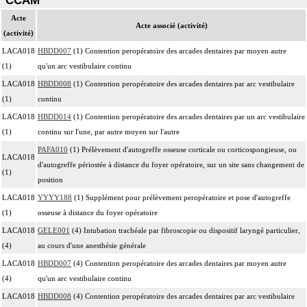
CCAM
Acte
Acte associé (activité)
(activité)
LACA018
HBDD007
(1) Contention peropératoire des arcades dentaires par moyen autre
(1)
qu'un arc vestibulaire continu
LACA018
HBDD008
(1) Contention peropératoire des arcades dentaires par arc vestibulaire
(1)
continu
LACA018
HBDD014
(1) Contention peropératoire des arcades dentaires par un arc vestibulaire
(1)
continu sur l'une, par autre moyen sur l'autre
PAFA010
(1) Prélèvement d'autogreffe osseuse corticale ou corticospongieuse, ou
LACA018
d'autogreffe périostée à distance du foyer opératoire, sur un site sans changement de
(1)
position
LACA018
YYYY188
(1) Supplément pour prélèvement peropératoire et pose d'autogreffe
(1)
osseuse à distance du foyer opératoire
LACA018
GELE001
(4) Intubation trachéale par fibroscopie ou dispositif laryngé particulier,
(4)
au cours d'une anesthésie générale
LACA018
HBDD007
(4) Contention peropératoire des arcades dentaires par moyen autre
(4)
qu'un arc vestibulaire continu
LACA018
HBDD008
(4) Contention peropératoire des arcades dentaires par arc vestibulaire