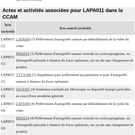
Actes et activités associées pour LAPA011 dans la
CCAM
Acte
Acte associé (activité)
(activité)
LAPA011
LAFA008
(1) Prélèvement d'autogreffe osseuse par dédoublement de la voûte du
(1)
crâne
PAFA010
(1) Prélèvement d'autogreffe osseuse corticale ou corticospongieuse, ou
LAPA011
d'autogreffe périostée à distance du foyer opératoire, sur un site sans changement de
(1)
position
LAPA011
YYYY188
(1) Supplément pour prélèvement peropératoire et pose d'autogreffe
(1)
osseuse à distance du foyer opératoire
LAPA011
GELE001
(4) Intubation trachéale par fibroscopie ou dispositif laryngé particulier,
(4)
au cours d'une anesthésie générale
LAPA011
LAFA008
(4) Prélèvement d'autogreffe osseuse par dédoublement de la voûte du
(4)
crâne
PAFA010
(4) Prélèvement d'autogreffe osseuse corticale ou corticospongieuse, ou
LAPA011
d'autogreffe périostée à distance du foyer opératoire, sur un site sans changement de
(4)
position