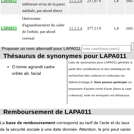
LAPA012
11.2.3.4
237,07 €
1,4
2005
inférieure et/ou de la paroi
médiale, par abord direct
Ostéotomie
d'agrandissement du cadre
LAPA013
11.2.3.4
377,11 €
1,4
2005
de l'orbite, par abord
coronal
Proposer un nom alternatif pour LAPA011
Thésaurus de synonymes pour LAPA011
Liste de synonymes pour LAPA011 générée à
O.tomie agrandt cadre
partir des contributions et des statistiques de
orbite ab. facial
recherches des codeurs et codeuses sur
AideAuCodage.fr.
Vous pouvez participer
en
proposant d'autres noms d'acte (dans la case
ci-dessus), voire en envoyant vos thésaurus
Remboursement de LAPA011
La
base de remboursement
correspond au tarif de l'acte et du taux
de la sécurité sociale à une date donnée. Attention, le prix peut varier