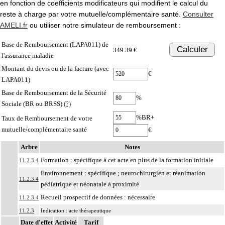
en fonction de coefficients modificateurs qui modifient le calcul du
reste à charge par votre mutuelle/complémentaire santé.
Consulter
AMELI.fr
ou utiliser notre simulateur de remboursement :
Base de Remboursement (LAPA011) de
Calculer
349.39 €
l'assurance maladie
Montant du devis ou de la facture (avec
€
LAPA011)
Base de Remboursement de la Sécurité
%
Sociale (BR ou BRSS)
(?)
%BR+
Taux de Remboursement de votre
mutuelle/complémentaire santé
€
Arbre
Notes
Formation : spécifique à cet acte en plus de la formation initiale
11.2.3.4
Environnement : spécifique ; neurochirurgien et réanimation
11.2.3.4
pédiatrique et néonatale à proximité
Recueil prospectif de données : nécessaire
11.2.3.4
11.2.3
Indication : acte thérapeutique
Date d'effet
Activité
Tarif
11.2.3
Facturation : les actes à visée esthétique ne peuvent pas être facturés