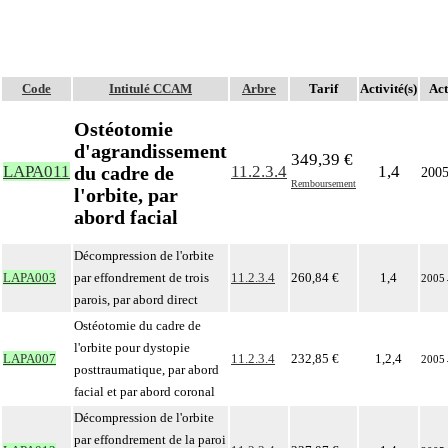
Code
Intitulé CCAM
Arbre
Tarif
Activité(s)
Act
Ostéotomie
d'agrandissement
349,39 €
du cadre de
LAPA011
11.2.3.4
1,4
200
Remboursement
l'orbite, par
abord facial
Décompression de l'orbite
LAPA003
par effondrement de trois
11.2.3.4
260,84 €
1,4
2005
parois, par abord direct
Ostéotomie du cadre de
l'orbite pour dystopie
LAPA007
11.2.3.4
232,85 €
1,2,4
2005
posttraumatique, par abord
facial et par abord coronal
Décompression de l'orbite
par effondrement de la paroi