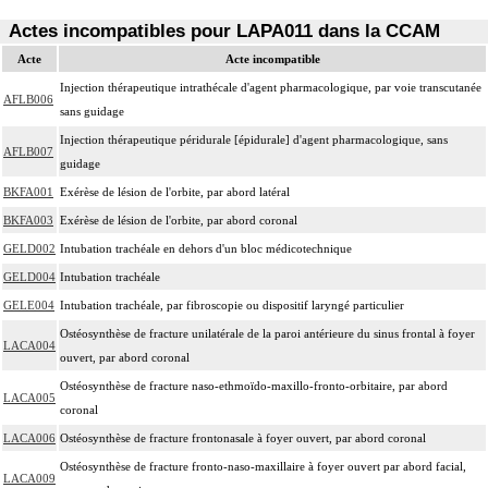
Actes incompatibles pour LAPA011 dans la CCAM
Acte
Acte incompatible
Injection thérapeutique intrathécale d'agent pharmacologique, par voie transcutanée
AFLB006
sans guidage
Injection thérapeutique péridurale [épidurale] d'agent pharmacologique, sans
AFLB007
guidage
BKFA001
Exérèse de lésion de l'orbite, par abord latéral
BKFA003
Exérèse de lésion de l'orbite, par abord coronal
GELD002
Intubation trachéale en dehors d'un bloc médicotechnique
GELD004
Intubation trachéale
GELE004
Intubation trachéale, par fibroscopie ou dispositif laryngé particulier
Ostéosynthèse de fracture unilatérale de la paroi antérieure du sinus frontal à foyer
LACA004
ouvert, par abord coronal
Ostéosynthèse de fracture naso-ethmoïdo-maxillo-fronto-orbitaire, par abord
LACA005
coronal
LACA006
Ostéosynthèse de fracture frontonasale à foyer ouvert, par abord coronal
Ostéosynthèse de fracture fronto-naso-maxillaire à foyer ouvert par abord facial,
LACA009