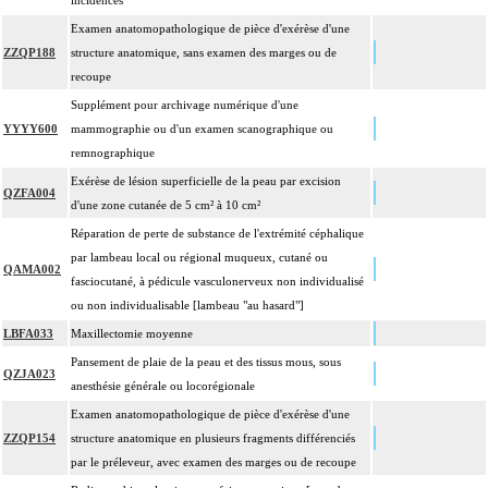
incidences
Examen anatomopathologique de pièce d'exérèse d'une
ZZQP188
structure anatomique, sans examen des marges ou de
recoupe
Supplément pour archivage numérique d'une
YYYY600
mammographie ou d'un examen scanographique ou
remnographique
Exérèse de lésion superficielle de la peau par excision
QZFA004
d'une zone cutanée de 5 cm² à 10 cm²
Réparation de perte de substance de l'extrémité céphalique
par lambeau local ou régional muqueux, cutané ou
QAMA002
fasciocutané, à pédicule vasculonerveux non individualisé
ou non individualisable [lambeau "au hasard"]
LBFA033
Maxillectomie moyenne
Pansement de plaie de la peau et des tissus mous, sous
QZJA023
anesthésie générale ou locorégionale
Examen anatomopathologique de pièce d'exérèse d'une
ZZQP154
structure anatomique en plusieurs fragments différenciés
par le préleveur, avec examen des marges ou de recoupe