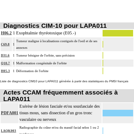
La réduction d'une luxation, par abord direct inclut la réparation de l'appareil
11
capsuloligamentaire de l'articulation par suture ou plastie, la stabilisation de
l'articulation [arthrorise] par matériel.
Diagnostics CIM-10 pour LAPA011
11
L'ostéotomie inclut l'ostéosynthèse.
H06.2
1
Exophtalmie thyréotoxique (E05.-)
La reconstruction osseuse ou articulaire par greffe, transplant ou matériau
11
Tumeur maligne à localisations contiguës de l'oeil et de ses
inerte non prothétique inclut l'ostéosynthèse.
C69.8
1
annexes
L'évacuation de collection articulaire inclut le lavage de l'articulation, avec ou
11
D31.6
1
Tumeur bénigne de l'orbite, sans précision
sans drainage.
Q10.7
1
Malformation congénitale de l'orbite
H05.3
1
Déformation de l'orbite
Liste de diagnostics CIM10 pour LAPA011 générée à partir des statistiques du PMSI français
Actes CCAM fréquemment associés à
LAPA011
Exérèse de lésion fasciale et/ou sousfasciale des
PDFA001
tissus mous, sans dissection d'un gros tronc
vasculaire ou nerveux
Radiographie du crâne et/ou du massif facial selon 1 ou 2
LAQK003