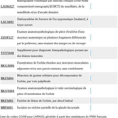
Radiographie volumique par faisceau conique [cone beam
LAQK027
computerized tomography][CBCT] du maxillaire, de la
mandibule et/ou d'arcade dentaire
Ostéosynthèse de fracture de l'os zygomatique [malaire], à
LACA002
foyer ouvert
Examen anatomopathologique de pièce d'exérèse d'une
ZZQP127
structure anatomique en plusieurs fragments différenciés
par le préleveur, sans examen des marges ou de recoupe
Supplément pour diagnostic histopathologique portant sur
YYYY040
des lésions tumorales
Exentération de l'orbite étendue aux structures musculaires
BKGA006
adjacentes et/ou aux parois osseuses, sans comblement
Résection de graisse orbitaire pour décompression de
BKFA004
l'orbite, par voie palpébrale
Examen anatomopathologique à visée carcinologique de
BKQX004
pièce d'exentération de l'orbite
BKFA001
Exérèse de lésion de l'orbite, par abord latéral
BBPA001
Incision ou exérèse partielle de la glande lacrymale
Liste de codes CCAM pour LAPA011 générée à partir des statistiques du PMSI français