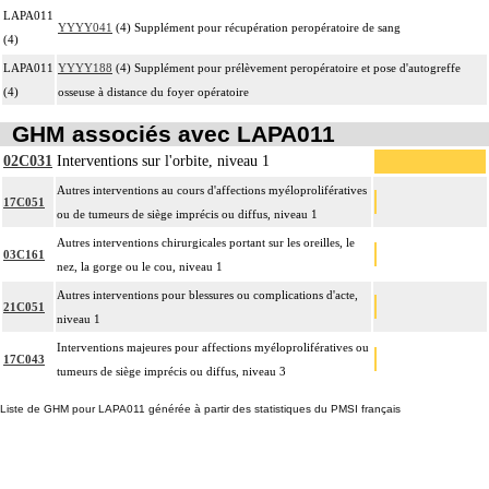
LAPA011
YYYY041
(4) Supplément pour récupération peropératoire de sang
(4)
LAPA011
YYYY188
(4) Supplément pour prélèvement peropératoire et pose d'autogreffe
(4)
osseuse à distance du foyer opératoire
GHM associés avec LAPA011
02C031
Interventions sur l'orbite, niveau 1
Autres interventions au cours d'affections myéloprolifératives
17C051
ou de tumeurs de siège imprécis ou diffus, niveau 1
Autres interventions chirurgicales portant sur les oreilles, le
03C161
nez, la gorge ou le cou, niveau 1
Autres interventions pour blessures ou complications d'acte,
21C051
niveau 1
Interventions majeures pour affections myéloprolifératives ou
17C043
tumeurs de siège imprécis ou diffus, niveau 3
Liste de GHM pour LAPA011 générée à partir des statistiques du PMSI français